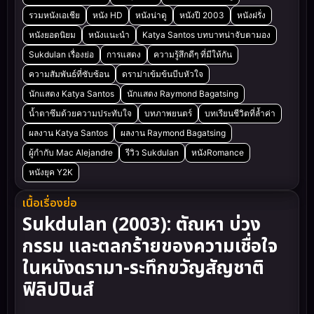
รวมหนังเอเชีย
หนัง HD
หนังน่าดู
หนังปี 2003
หนังฝรั่ง
หนังยอดนิยม
หนังแนะนำ
Katya Santos บทบาทน่าจับตามอง
Sukdulan เรื่องย่อ
การแสดง
ความรู้สึกดีๆ ที่มีให้กัน
ความสัมพันธ์ที่ซับซ้อน
ดราม่าเข้มข้นบีบหัวใจ
นักแสดง Katya Santos
นักแสดง Raymond Bagatsing
น้ำตาซึมด้วยความประทับใจ
บทภาพยนตร์
บทเรียนชีวิตที่ล้ำค่า
ผลงาน Katya Santos
ผลงาน Raymond Bagatsing
ผู้กำกับ Mac Alejandre
รีวิว Sukdulan
หนังRomance
หนังยุค Y2K
เนื้อเรื่องย่อ
Sukdulan (2003): ตัณหา บ่วง
กรรม และตลกร้ายของความเชื่อใจ
ในหนังดรามา-ระทึกขวัญสัญชาติ
ฟิลิปปินส์