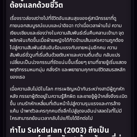
ต้องแลกด้วยชีวิต
เรื่องราวส่องสว่างไปที่ชีวิตอันแสนสุขของคู่สามีภรรยาที่ดู
ภายนอกสมบูรณ์แบบและน่าอิจฉา ทว่าเมื่อเวลาผ่านไป ความ
เงียบเชียบและช่องว่างในความสัมพันธ์เริ่มคืบคลานเข้ามา จุด
พลิกผันเกิดขึ้นเมื่อฝ่ายหญิงได้ก้าวข้ามเส้นแห่งความถูกต้อง
ไปสู่ความสัมพันธ์ลับอันร้อนแรงกับชายหนุ่มอีกคน ความ
สัมพันธ์ชั่ววูบที่เริ่มต้นด้วยตัณหาและความตื่นเต้น กลับแปร
เปลี่ยนเป็นบ่วงกรรมที่รัดแน่นขึ้นเรื่อยๆ ยามที่ชายชู้เริ่มแสดง
พฤติกรรมหมกมุ่น คลั่งรัก และพยายามคุกคามชีวิตสมรสหลัก
ของเธอ
เมื่อความลับไม่มีในโลก การเผชิญหน้ากันระหว่างสามีผู้ถูกหัก
หลัง ภรรยาผู้ติดอยู่ในความรู้สึกผิด และชายชู้ผู้บ้าคลั่งจึงระเบิด
ขึ้น เกมรักหักเหลี่ยมที่เดินหน้าไปสู่ความรุนแรงและการล้าง
แค้น นำพาตัวละครทุกคนดิ่งลึกไปสู่จุดจบอันน่าสลดใจที่ไม่มี
ใครสามารถย้อนเวลากลับไปแก้ไขได้อีกต่อไป
ทำไม Sukdulan (2003) ถึงเป็น