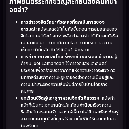
ภาพยนตร์ระทึกขวัญสะท้อนสังคมที่น่า
จดจำ?
การสำรวจจิตวิทยาตัวละครที่ตกเป็นทาสของ
อารมณ์:
หนังแสดงให้เห็นถึงขั้นตอนการล่มสลายของ
จิตใจมนุษย์ได้อย่างทรงพลัง ตัวละครไม่ได้เป็นคนดีหรือ
คนเลวแบบขาวดำ แต่มีความโลภ ความเหงา และความ
เห็นแก่ตัวที่ผลักดันให้ตัดสินใจผิดพลาด
การกำกับภาพและโทนเรื่องที่อึดอัดระคนเย้ายวน:
ผู้
กำกับ Joel Lamangan ใช้การจัดแสงและดนตรี
ประกอบเพื่อสร้างบรรยากาศแห่งความหวาดระแวง คอ
นทราสต์ระหว่างความหรูหราของชีวิตความเป็นอยู่และ
ความเน่าเฟะของความสัมพันธ์ภายในบ้านได้อย่าง
คมคาย
บทเรียนชีวิตคู่และอุทาหรณ์จิกกัดศีลธรรม:
หนังทำ
หน้าที่เป็นกระจกบานใหญ่สะท้อนค่านิยมเรื่องความ
ซื่อสัตย์ในครอบครัว แสดงให้เห็นว่าไฟตัณหาเพียงชั่วครู่
อาจแผดเผาทุกสิ่งที่คุณสร้างมาทั้งชีวิตให้กลายเป็นจุณ
ในพริบตา