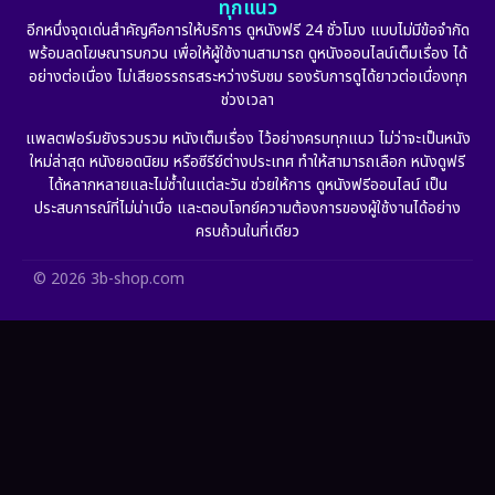
ทุกแนว
Film
(57)
อีกหนึ่งจุดเด่นสำคัญคือการให้บริการ ดูหนังฟรี 24 ชั่วโมง แบบไม่มีข้อจำกัด
พร้อมลดโฆษณารบกวน เพื่อให้ผู้ใช้งานสามารถ ดูหนังออนไลน์เต็มเรื่อง ได้
Gothic
(6)
อย่างต่อเนื่อง ไม่เสียอรรถรสระหว่างรับชม รองรับการดูได้ยาวต่อเนื่องทุก
ช่วงเวลา
Grief
(6)
แพลตฟอร์มยังรวบรวม หนังเต็มเรื่อง ไว้อย่างครบทุกแนว ไม่ว่าจะเป็นหนัง
ใหม่ล่าสุด หนังยอดนิยม หรือซีรีย์ต่างประเทศ ทำให้สามารถเลือก หนังดูฟรี
HBO GO
(11)
ได้หลากหลายและไม่ซ้ำในแต่ละวัน ช่วยให้การ ดูหนังฟรีออนไลน์ เป็น
ประสบการณ์ที่ไม่น่าเบื่อ และตอบโจทย์ความต้องการของผู้ใช้งานได้อย่าง
HBO Max
(2)
ครบถ้วนในที่เดียว
Healing
(11)
© 2026 3b-shop.com
Heist
(7)
Historical
(25)
History ประวัติศาสตร์
(62)
Holiday
(2)