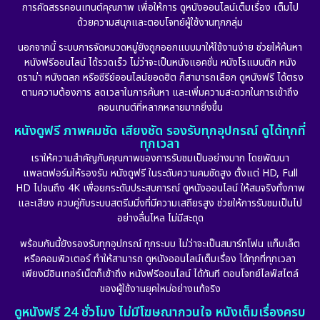
Disney+
(23)
การคัดสรรคอนเทนต์คุณภาพ เพื่อให้การ ดูหนังออนไลน์เต็มเรื่อง เต็มไป
ด้วยความสนุกและตอบโจทย์ผู้ใช้งานทุกกลุ่ม
Documentary สารคดี
(91)
นอกจากนี้ ระบบการจัดหมวดหมู่ยังถูกออกแบบมาให้ใช้งานง่าย ช่วยให้ค้นหา
หนังฟรีออนไลน์ ได้รวดเร็ว ไม่ว่าจะเป็นหนังแอคชั่น หนังโรแมนติก หนัง
Drama ดราม่า
(887)
ดราม่า หนังตลก หรือซีรีย์ออนไลน์ยอดฮิต ก็สามารถเลือก ดูหนังฟรี ได้ตรง
ตามความต้องการ ลดเวลาในการค้นหา และเพิ่มความสะดวกในการเข้าถึง
Dystopian
(17)
คอนเทนต์ที่หลากหลายมากยิ่งขึ้น
หนังดูฟรี ภาพคมชัด เสียงชัด รองรับทุกอุปกรณ์ ดูได้ทุกที่
Emotional
(101)
ทุกเวลา
เราให้ความสำคัญกับคุณภาพของการรับชมเป็นอย่างมาก โดยพัฒนา
Epic มหากาพย์
(17)
แพลตฟอร์มให้รองรับ หนังดูฟรี ในระดับความคมชัดสูง ตั้งแต่ HD, Full
HD ไปจนถึง 4K เพื่อยกระดับประสบการณ์ ดูหนังออนไลน์ ให้สมจริงทั้งภาพ
Erotic
(10)
และเสียง ควบคู่กับระบบสตรีมมิ่งที่มีความเสถียรสูง ช่วยให้การรับชมเป็นไป
อย่างลื่นไหล ไม่มีสะดุด
Family ครอบครัว
(226)
พร้อมกันนี้ยังรองรับทุกอุปกรณ์ ทุกระบบ ไม่ว่าจะเป็นสมาร์ทโฟน แท็บเล็ต
หรือคอมพิวเตอร์ ทำให้สามารถ ดูหนังออนไลน์เต็มเรื่อง ได้ทุกที่ทุกเวลา
Fantasy จินตนาการ
(256)
เพียงมีอินเทอร์เน็ตก็เข้าถึง หนังฟรีออนไลน์ ได้ทันที ตอบโจทย์ไลฟ์สไตล์
ของผู้ใช้งานยุคใหม่อย่างแท้จริง
Fiction
(11)
ดูหนังฟรี 24 ชั่วโมง ไม่มีโฆษณากวนใจ หนังเต็มเรื่องครบ