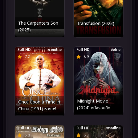
The Carpenters Son
Transfusion (2023)
(2025)
Full HD
พากย์ไทย
Full HD
ซับไทย
7.2
8.9
Midnight Movie
Once Upon a Time in
(2024) หนังรอบดึก
China (1991) หวงเฟย
หง หมัดบินทะลุเหล็ก
Full HD
ซับไทย
Full HD
พากย์ไทย
5.0
8.3