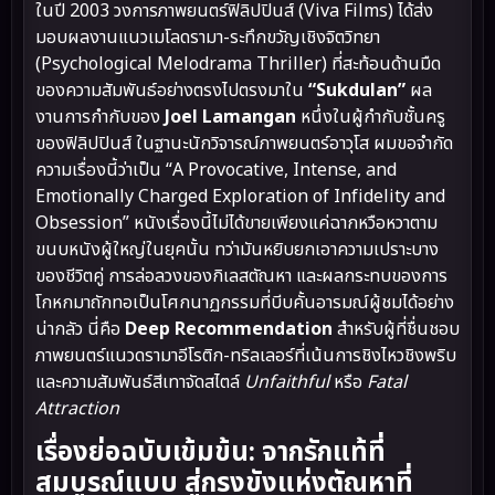
ในปี 2003 วงการภาพยนตร์ฟิลิปปินส์ (Viva Films) ได้ส่ง
มอบผลงานแนวเมโลดรามา-ระทึกขวัญเชิงจิตวิทยา
(Psychological Melodrama Thriller) ที่สะท้อนด้านมืด
ของความสัมพันธ์อย่างตรงไปตรงมาใน
“Sukdulan”
ผล
งานการกำกับของ
Joel Lamangan
หนึ่งในผู้กำกับชั้นครู
ของฟิลิปปินส์ ในฐานะนักวิจารณ์ภาพยนตร์อาวุโส ผมขอจำกัด
ความเรื่องนี้ว่าเป็น “A Provocative, Intense, and
Emotionally Charged Exploration of Infidelity and
Obsession” หนังเรื่องนี้ไม่ได้ขายเพียงแค่ฉากหวือหวาตาม
ขนบหนังผู้ใหญ่ในยุคนั้น ทว่ามันหยิบยกเอาความเปราะบาง
ของชีวิตคู่ การล่อลวงของกิเลสตัณหา และผลกระทบของการ
โกหกมาถักทอเป็นโศกนาฏกรรมที่บีบคั้นอารมณ์ผู้ชมได้อย่าง
น่ากลัว นี่คือ
Deep Recommendation
สำหรับผู้ที่ชื่นชอบ
ภาพยนตร์แนวดรามาอีโรติก-ทริลเลอร์ที่เน้นการชิงไหวชิงพริบ
และความสัมพันธ์สีเทาจัดสไตล์
Unfaithful
หรือ
Fatal
Attraction
เรื่องย่อฉบับเข้มข้น: จากรักแท้ที่
สมบูรณ์แบบ สู่กรงขังแห่งตัณหาที่