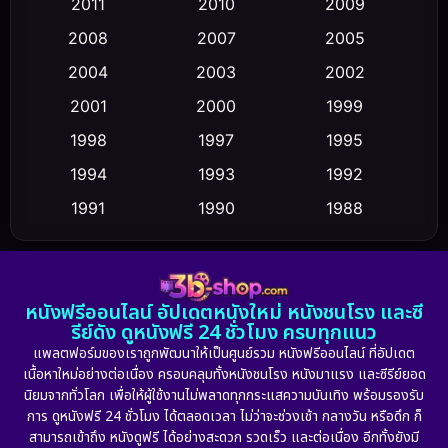
2011
2010
2009
Conspiracy
(2)
2008
2007
2005
2004
2003
2002
Crime อาชญากรรม
(352)
2001
2000
1999
Cult Film
(5)
1998
1997
1995
Culture
1994
1993
1992
(23)
1991
1990
1988
Dance เต้น
(6)
1986
1985
1983
DC
(2)
1982
1981
1978
หนังฟรีออนไลน์ อัปเดตหนังใหม่ หนังชนโรง และซี
1974
1971
1962
Detective สืบสวน
(5)
รีย์ดัง ดูหนังฟรี 24 ชั่วโมง ครบทุกแนว
แพลตฟอร์มของเราถูกพัฒนาให้เป็นศูนย์รวม หนังฟรีออนไลน์ ที่อัปเดต
Detective สืบสวน
(56)
เนื้อหาใหม่อย่างต่อเนื่อง ครอบคลุมทั้งหนังชนโรง หนังมาแรง และซีรีย์ยอด
นิยมจากทั่วโลก เพื่อให้ผู้ใช้งานไม่พลาดทุกกระแสความบันเทิง พร้อมรองรับ
Disaster
(10)
การ ดูหนังฟรี 24 ชั่วโมง ได้ตลอดเวลา ไม่ว่าจะช่วงเช้า กลางวัน หรือดึก ก็
สามารถเข้าถึง หนังดูฟรี ได้อย่างสะดวก รวดเร็ว และต่อเนื่อง อีกทั้งยังมี