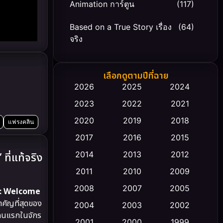
Animation การ์ตูน
(117)
Based on a True Story เรื่อง
(64)
จริง
Based on Novel
(20)
เลือกดูตามปีที่ฉาย
Biography ชีวิตจริง
(66)
2026
2025
2024
2023
2022
2021
Black Comedy
(30)
2020
2019
2018
แฟรงคลิน
Classic หนังคลาสสิก
(23)
2017
2016
2015
Comedy ตลก
(449)
2014
2013
2012
ี่แท้จริง
2011
2010
2009
Coming-of-age ชีวิตวัยรุ่น
(43)
2008
2007
2005
s: Welcome
Conspiracy
(2)
ำคัญที่สุดของ
2004
2003
2002
สีคนแรกในจักร
Crime อาชญากรรม
2001
2000
1999
(343)