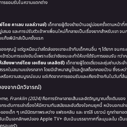
ละการยอมรับในความแตกต่าง
์โดย คาเลบ เบลล์วานซ์)
เด็กชายผู้ต้องย้ายบ้านอยู่บ่อยครั้งตามหน้าท
ยู่เสมอ และการปรับตัวเข้าหาเพื่อนใหม่ก็กลายเป็นเรื่องยากสำหรับเขา จน
แก๊งพีนัทส์เป็นครั้งแรก
ู่ แต่ดูเหมือนว่าสไตล์ของเขาจะเข้ากับเด็กคนอื่น ๆ ได้ยาก จนกระทั่งเ
ร่วมการแข่งขันนี้เพราะเชื่อว่าชัยชนะจะทำให้เขาได้รับการยอมรับ ทว่
ให้เสียงพากย์โดย เอเตียน เคลลิตซี)
เด็กชายผู้โดดเดี่ยวและซุ่มซ่ามประจ
อุปสรรคในสนามแข่งรถลาก โดยมีเจ้าหมาสนูปี้และวู้ดสต็อกคอยป่วน ซึ่งระหว
ัยชนะหรือความสมบูรณ์แบบ แต่เกิดจากการยอมรับและเคียงข้างกันในวันที่ล้
มองจากนักวิจารณ์)
e, Franklin (2024)
คือการรักษาลายเส้นและจิตวิญญาณดั้งเดิมของ
็ยกระดับการเล่าเรื่องให้มีความทันสมัยและจับต้องใจคนยุคนี้ หนังบอกเล่
อของเด็ก ๆ เคมีมิตรภาพระหว่าง แฟรงคลิน และ ชาร์ลี บราวน์ ถูกถ่ายทอ
นเป็นเอกลักษณ์ของ Apple TV+ ขับเน้นบรรยากาศที่ละมุนละไม เป็นแอ
นครอบครัว