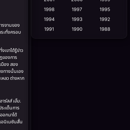
1998
1997
1995
Cult Film
(5)
1994
1993
1992
ี่การงานของ
Culture
(23)
1991
1990
1988
กระทั่งครอบ
1986
1985
1983
Dance เต้น
(6)
1982
1981
1978
ขาได้รู้ข่าว
DC
(2)
ากฎของการ
1974
1971
1962
ำเมือง สอง
Detective สืบสวน
(5)
่างทางนั้นเอง
มเหลว ต่างหาก
Detective สืบสวน
(56)
Disaster
(10)
ชาร์ลส์ เอ็ม.
Disney+
(21)
าประเด็นการ
ดออกมาได้
Documentary สารคดี
(91)
นิเมชันสั้น