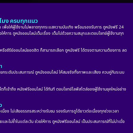
Melodrama
(5)
Military
(8)
ั่วโมง ครบทุกแนว
 เพื่อให้ผู้ใช้งานไม่พลาดทุกกระแสความบันเทิง พร้อมรองรับการ ดูหนังฟรี 24
MONOMAX
(9)
่อให้การ ดูหนังออนไลน์เต็มเรื่อง เต็มไปด้วยความสนุกและตอบโจทย์ผู้ใช้งานทุก
Monster
(24)
ก หรือซีรีย์ออนไลน์ยอดฮิต ก็สามารถเลือก ดูหนังฟรี ได้ตรงตามความต้องการ ลด
Movie Collection
(6)
ลา
Musical เพลง
(65)
กระดับประสบการณ์ ดูหนังออนไลน์ ให้สมจริงทั้งภาพและเสียง ควบคู่กับระบบ
Mystery ลึกลับ
(340)
็ตก็เข้าถึง หนังฟรีออนไลน์ ได้ทันที ตอบโจทย์ไลฟ์สไตล์ของผู้ใช้งานยุคใหม่อย่าง
nature
(4)
ว
Parody
(2)
อเนื่อง ไม่เสียอรรถรสระหว่างรับชม รองรับการดูได้ยาวต่อเนื่องทุกช่วงเวลา
ะไม่ซ้ำในแต่ละวัน ช่วยให้การ ดูหนังฟรีออนไลน์ เป็นประสบการณ์ที่ไม่น่าเบื่อ
Period ย้อนยุค
(53)