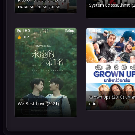
Kids on the Slope (2018)
System ยุติธรรมนำทาง (
เพลงแรก รักแรก จูบแรก
Full HD
ซับไทย
Full HD
พา
8.2
6.0
Grown Ups (2010) ขาใหญ่
We Best Love (2021)
กลับ