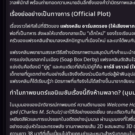
วาลพีนัทส์ พร้อมถ่ายทอดความหมายอันลึกซึ้งของคำว่ามิตรภาพแ
เรื่องย่ออย่างเป็นทางการ (Official Plot)
เรื่องราวโฟกัสไปที่ชีวิตของ
แฟรงคลิน อาร์มสตรอง (ให้เสียงพากย
พ่อที่เป็นทหาร ส่งผลให้เขาต้องกลายเป็น “เด็กใหม่” ของโรงเรียนอ
ครัวของแฟรงคลินย้ายมาลงหลักปักฐานที่เมืองใหม่ และเขาได้พบกับ
แฟรงคลินพยายามสรรหาวิธีสร้างมิตรภาพตามสมุดบันทึกคำแนะนำของคุณป
การแข่งขันรถลากในเมือง (Soap Box Derby) แฟรงคลินตัดสินใจเข้า
แข่งขันคือต้องมี “คู่หู” และคนเดียวที่ยังไม่มีคู่ก็คือ
ชาร์ลี บราวน์ (
เด็กชายที่ดูแตกต่างกันอย่างสิ้นเชิงจึงต้องร่วมมือกันต่อสู้ฝ่าฟัน
แฟรงคลินก็ได้เรียนรู้ว่า มิตรภาพที่แท้จริงไม่ได้สร้างขึ้นมาจากช
ทำไมภาพยนตร์แอนิเมชันเรื่องนี้ถึงห้ามพลาด? (มุม
ในมุมมองของนักวิจารณ์ภาพยนตร์ ความดีงามของ
Welcome Hom
ชูลซ์ (Charles M. Schulz)
เอาไว้ได้อย่างยอดเยี่ยม ขณะเดียวกันก
เหยียดสีผิวและการแบ่งแยกในอดีตอย่างนุ่มนวล ผ่านมุมมองที่ใสซื่
อย่างอบอุ่นหัวใจและทรงพลัง งานภาพลายเส้น 2D ผสมผสาน 3D อั
ความยาว 38 นาทีที่เต็มเปี่ยมไปด้วยคุณค่าและเหมาะสำหรับทุกคนใ