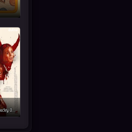
Inspirational แรงบันดาลใจ
(93)
Investigation
(49)
ซับไทย
iQIYI
(51)
Kids
(13)
LGBTQ
(10)
Love
(73)
Martial
(7)
Martial Arts
(43)
ขวัญ ปั่น
marvel
(7)