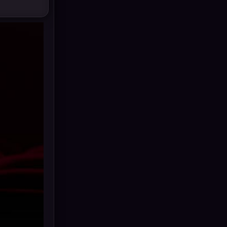
Drama ดราม่า
(875)
Dystopian
(17)
Emotional
(101)
Epic มหากาพย์
(17)
Erotic
(10)
Family ครอบครัว
(223)
Fantasy จินตนาการ
(248)
Fiction
(11)
Film
(57)
Gothic
(6)