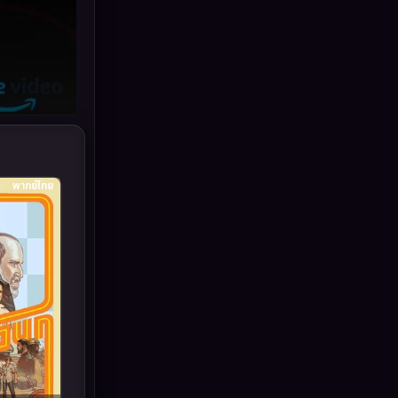
Grief
(6)
HBO GO
(10)
HBO Max
(2)
Healing
(11)
Heist
(7)
พากย์ไทย
Historical
(25)
History ประวัติศาสตร์
(62)
Holiday
(2)
Horror สยองขวัญ
(379)
Human
(52)