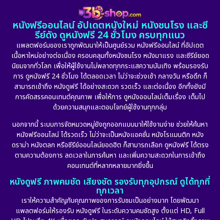
DC
(2)
1982
1981
1978
หนังฟรีออนไลน์ อัปเดตหนังใหม่ หนังชนโรง และซี
1974
1971
1962
Detective สืบสวน
(5)
รีย์ดัง ดูหนังฟรี 24 ชั่วโมง ครบทุกแนว
แพลตฟอร์มของเราถูกพัฒนาให้เป็นศูนย์รวม หนังฟรีออนไลน์ ที่อัปเดต
Detective สืบสวน
(56)
เนื้อหาใหม่อย่างต่อเนื่อง ครอบคลุมทั้งหนังชนโรง หนังมาแรง และซีรีย์ยอด
นิยมจากทั่วโลก เพื่อให้ผู้ใช้งานไม่พลาดทุกกระแสความบันเทิง พร้อมรองรับ
Disaster
(11)
การ ดูหนังฟรี 24 ชั่วโมง ได้ตลอดเวลา ไม่ว่าจะช่วงเช้า กลางวัน หรือดึก ก็
สามารถเข้าถึง หนังดูฟรี ได้อย่างสะดวก รวดเร็ว และต่อเนื่อง อีกทั้งยังมี
Disney+
(24)
การคัดสรรคอนเทนต์คุณภาพ เพื่อให้การ ดูหนังออนไลน์เต็มเรื่อง เต็มไป
ด้วยความสนุกและตอบโจทย์ผู้ใช้งานทุกกลุ่ม
Documentary สารคดี
(93)
นอกจากนี้ ระบบการจัดหมวดหมู่ยังถูกออกแบบมาให้ใช้งานง่าย ช่วยให้ค้นหา
หนังฟรีออนไลน์ ได้รวดเร็ว ไม่ว่าจะเป็นหนังแอคชั่น หนังโรแมนติก หนัง
Drama ดราม่า
(914)
ดราม่า หนังตลก หรือซีรีย์ออนไลน์ยอดฮิต ก็สามารถเลือก ดูหนังฟรี ได้ตรง
ตามความต้องการ ลดเวลาในการค้นหา และเพิ่มความสะดวกในการเข้าถึง
Dystopian
(17)
คอนเทนต์ที่หลากหลายมากยิ่งขึ้น
หนังดูฟรี ภาพคมชัด เสียงชัด รองรับทุกอุปกรณ์ ดูได้ทุกที่
Emotional
(101)
ทุกเวลา
เราให้ความสำคัญกับคุณภาพของการรับชมเป็นอย่างมาก โดยพัฒนา
Epic มหากาพย์
(17)
แพลตฟอร์มให้รองรับ หนังดูฟรี ในระดับความคมชัดสูง ตั้งแต่ HD, Full