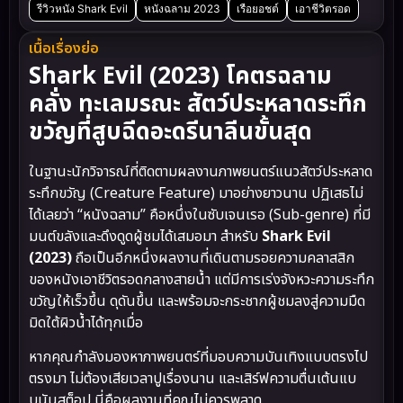
รีวิวหนัง Shark Evil
หนังฉลาม 2023
เรือยอชต์
เอาชีวิตรอด
เนื้อเรื่องย่อ
Shark Evil (2023) โคตรฉลาม
คลั่ง ทะเลมรณะ สัตว์ประหลาดระทึก
ขวัญที่สูบฉีดอะดรีนาลีนขั้นสุด
ในฐานะนักวิจารณ์ที่ติดตามผลงานภาพยนตร์แนวสัตว์ประหลาด
ระทึกขวัญ (Creature Feature) มาอย่างยาวนาน ปฏิเสธไม่
ได้เลยว่า “หนังฉลาม” คือหนึ่งในซับเจนเรอ (Sub-genre) ที่มี
มนต์ขลังและดึงดูดผู้ชมได้เสมอมา สำหรับ
Shark Evil
(2023)
ถือเป็นอีกหนึ่งผลงานที่เดินตามรอยความคลาสสิก
ของหนังเอาชีวิตรอดกลางสายน้ำ แต่มีการเร่งจังหวะความระทึก
ขวัญให้เร็วขึ้น ดุดันขึ้น และพร้อมจะกระชากผู้ชมลงสู่ความมืด
มิดใต้ผิวน้ำได้ทุกเมื่อ
หากคุณกำลังมองหาภาพยนตร์ที่มอบความบันเทิงแบบตรงไป
ตรงมา ไม่ต้องเสียเวลาปูเรื่องนาน และเสิร์ฟความตื่นเต้นแบ
บนันสต็อป นี่คือผลงานที่คุณไม่ควรพลาด