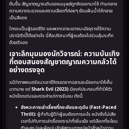
ต้นขึ้น สัญชาตญาณดิบของมนุษย์ถูกงัดออกมาใช้ ท่ามกลาง
ความหวาดระแวงและคราบเลือดที่ค่อยๆ ย้อมผืนน้ำให้กลาย
เป็นสีแดง
ใครจะเป็นผู้รอดชีวิต และพวกเขาจะเอาชนะมัจจุราชไร้ความ
ปรานีตัวนี้ได้อย่างไร นี่คือปริศนาที่ผู้ชมต้องไปร่วมลุ้นระทึก
ด้วยตัวเอง
เจาะลึกมุมมองนักวิจารณ์: ความบันเทิง
ที่ตอบสนองสัญชาตญาณความกลัวได้
อย่างตรงจุด
แม้ว่าภาพยนตร์แนวเอาชีวิตรอดจากฉลามจะมีออกมาให้เห็น
มากมาย แต่
Shark Evil (2023)
มีองค์ประกอบที่ทำให้ตัว
หนังโดดเด่นและควรค่าแก่การรับชม ดังนี้:
จังหวะการเล่าเรื่องที่กระชับและดุดัน (Fast-Paced
Thrill):
ผู้กำกับรู้ดีว่าผู้ชมต้องการอะไร หนังจึงไม่เสีย
เวลาไปกับการเล่าเรื่องดราม่าที่เยิ่นเย้อ แต่เลือกที่จะโยน
ตัวละคร (และผู้ชม) เข้าสู่สถานการณ์หน้าสิ่วหน้าขวาน