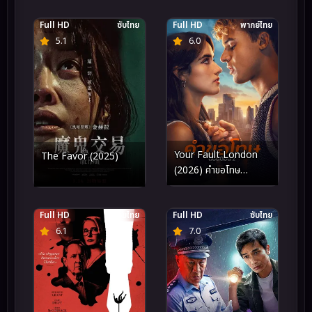
Full HD
ซับไทย
Full HD
พากย์ไทย
5.1
6.0
Your Fault London
The Favor (2025)
(2026) คำขอโทษ
ลอนดอน 2
Full HD
ซับไทย
Full HD
ซับไทย
6.1
7.0