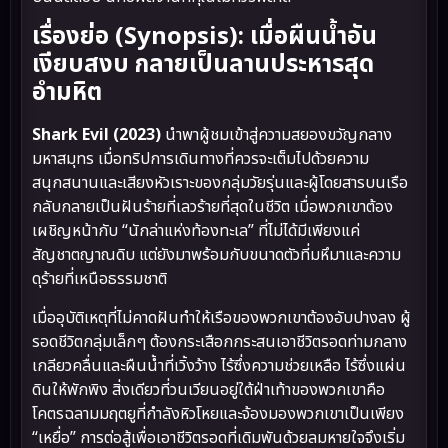
เรื่องย่อ (Synopsis): เมื่อผืนน้ำอัน
เงียบสงบ กลายเป็นลานประหารสุด
อำมหิต
Shark Evil (2023)
นำพาผู้ชมเข้าสู่ความสยองขวัญกลาง
มหาสมุทร เมื่อทริปการเดินทางที่ควรจะเต็มไปด้วยความ
สนุกสนานและเสียงหัวเราะของกลุ่มวัยรุ่นและผู้โดยสารบนเรือ
กลับกลายเป็นฝันร้ายที่เลวร้ายที่สุดในชีวิต เมื่อพวกเขาต้อง
เผชิญหน้ากับ “นักล่าแห่งท้องทะเล” ที่ไม่ได้มีเพียงแค่
สัญชาตญาณดิบ แต่ยังมาพร้อมกับขนาดตัวที่มหึมาและความ
ดุร้ายที่เหนือธรรมชาติ
เมื่ออุบัติเหตุที่ไม่คาดฝันทำให้เรือของพวกเขาต้องอับปางลง ผู้
รอดชีวิตกลุ่มเล็กๆ ต้องกระเสือกกระสนเอาชีวิตรอดท่ามกลาง
เกลียวคลื่นและผืนน้ำที่เวิ้งว้าง ไร้ซึ่งความช่วยเหลือ ไร้ซึ่งแผ่น
ดินให้พักพิง สิ่งเดียวที่วนเวียนอยู่ใต้ฝ่าเท้าของพวกเขาคือ
โคตรฉลามมฤตยูที่กำลังหิวโหยและจ้องมองพวกเขาเป็นเพียง
“เหยื่อ” การต่อสู้เพื่อเอาชีวิตรอดที่เดิมพันด้วยลมหายใจจึงเริ่ม