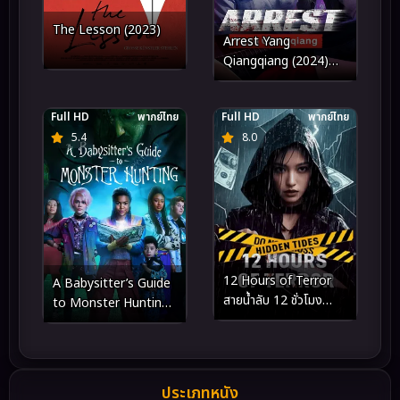
The Lesson (2023)
Arrest Yang
Qiangqiang (2024)
ประกาศจับหยางเชียง
เชียง
Full HD
พากย์ไทย
Full HD
พากย์ไทย
5.4
8.0
12 Hours of Terror
A Babysitter’s Guide
สายน้ำลับ 12 ชั่วโมง
to Monster Hunting
หลอน (2025)
(2020) คู่มือล่าปีศาจฉบับ
พี่เลี้ยง
ประเภทหนัง