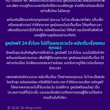
HD ไปจนถึง 4K เพื่อยกระดับประสบการณ์ ดูหนังออนไลน์ ให้สมจริงทั้งภาพ
Erotic
(18)
และเสียง ควบคู่กับระบบสตรีมมิ่งที่มีความเสถียรสูง ช่วยให้การรับชมเป็นไป
อย่างลื่นไหล ไม่มีสะดุด
Family ครอบครัว
(228)
พร้อมกันนี้ยังรองรับทุกอุปกรณ์ ทุกระบบ ไม่ว่าจะเป็นสมาร์ทโฟน แท็บเล็ต
หรือคอมพิวเตอร์ ทำให้สามารถ ดูหนังออนไลน์เต็มเรื่อง ได้ทุกที่ทุกเวลา
Fantasy จินตนาการ
(269)
เพียงมีอินเทอร์เน็ตก็เข้าถึง หนังฟรีออนไลน์ ได้ทันที ตอบโจทย์ไลฟ์สไตล์
ของผู้ใช้งานยุคใหม่อย่างแท้จริง
Fiction
(11)
ดูหนังฟรี 24 ชั่วโมง ไม่มีโฆษณากวนใจ หนังเต็มเรื่องครบ
ทุกแนว
Film
(57)
อีกหนึ่งจุดเด่นสำคัญคือการให้บริการ ดูหนังฟรี 24 ชั่วโมง แบบไม่มีข้อจำกัด
พร้อมลดโฆษณารบกวน เพื่อให้ผู้ใช้งานสามารถ ดูหนังออนไลน์เต็มเรื่อง ได้
Gothic
(6)
อย่างต่อเนื่อง ไม่เสียอรรถรสระหว่างรับชม รองรับการดูได้ยาวต่อเนื่องทุก
ช่วงเวลา
Grief
(6)
แพลตฟอร์มยังรวบรวม หนังเต็มเรื่อง ไว้อย่างครบทุกแนว ไม่ว่าจะเป็นหนัง
ใหม่ล่าสุด หนังยอดนิยม หรือซีรีย์ต่างประเทศ ทำให้สามารถเลือก หนังดูฟรี
HBO GO
(11)
ได้หลากหลายและไม่ซ้ำในแต่ละวัน ช่วยให้การ ดูหนังฟรีออนไลน์ เป็น
ประสบการณ์ที่ไม่น่าเบื่อ และตอบโจทย์ความต้องการของผู้ใช้งานได้อย่าง
HBO Max
(2)
ครบถ้วนในที่เดียว
Healing
(11)
© 2026 3b-shop.com