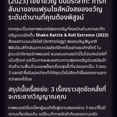
(2023) เขย่าขวัญ ปั่นประสาท: การก
ลับมาของแฟรนไชส์หนังสยองขวัญ
ระดับตำนานที่คุณต้องพิสูจน์
หากคุณเป็นคอภาพยนตร์สยองขวัญที่หลงใหลในความระทึก
ขวัญแบบจัดเต็ม
Shake Rattle & Roll Extreme (2023)
คือผลงานแอนโธโลจี (Anthology) สยองขวัญสัญชาติ
ฟิลิปปินส์ที่กลับมาทวงบัลลังก์อีกครั้งอย่างสมศักดิ์ศรี ใน
ฐานะนักวิจารณ์ภาพยนตร์ ผมขอบอกเลยว่านี่ไม่ใช่แค่หนังผีที่
เน้นตุ้งแช่ แต่เป็นการผสมผสานความสยองขวัญร่วมสมัยเข้า
กับตำนานพื้นบ้านและพล็อตเรื่องสุดล้ำที่แบ่งออกเป็น 3 ตอน
3 รสชาติ ซึ่งรับรองว่าจะทำให้คุณนั่งไม่ติดเก้าอี้ตลอดความยาว
กว่าสองชั่วโมง
สรุปเนื้อเรื่องย่อ: 3 เรื่องราวสุดขีดคลั่งที่
จะกระชากวิญญาณคุณ
ภาพยนตร์เรื่องนี้พาผู้ชมดำดิ่งสู่ความสยองผ่าน 3 ตอนที่ไม่มี
ความเกี่ยวข้องกัน แต่ล้วนท้าทายขีดจำกัดของความกลัว: