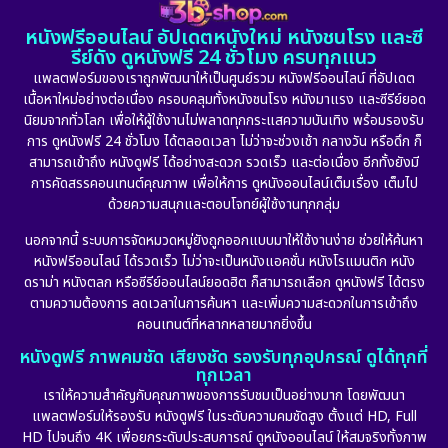
1982
1981
1978
หนังฟรีออนไลน์ อัปเดตหนังใหม่ หนังชนโรง และซี
1974
1971
1962
Detective สืบสวน
(5)
รีย์ดัง ดูหนังฟรี 24 ชั่วโมง ครบทุกแนว
แพลตฟอร์มของเราถูกพัฒนาให้เป็นศูนย์รวม หนังฟรีออนไลน์ ที่อัปเดต
Detective สืบสวน
(56)
เนื้อหาใหม่อย่างต่อเนื่อง ครอบคลุมทั้งหนังชนโรง หนังมาแรง และซีรีย์ยอด
นิยมจากทั่วโลก เพื่อให้ผู้ใช้งานไม่พลาดทุกกระแสความบันเทิง พร้อมรองรับ
Disaster
(10)
การ ดูหนังฟรี 24 ชั่วโมง ได้ตลอดเวลา ไม่ว่าจะช่วงเช้า กลางวัน หรือดึก ก็
สามารถเข้าถึง หนังดูฟรี ได้อย่างสะดวก รวดเร็ว และต่อเนื่อง อีกทั้งยังมี
Disney+
(23)
การคัดสรรคอนเทนต์คุณภาพ เพื่อให้การ ดูหนังออนไลน์เต็มเรื่อง เต็มไป
ด้วยความสนุกและตอบโจทย์ผู้ใช้งานทุกกลุ่ม
Documentary สารคดี
(91)
นอกจากนี้ ระบบการจัดหมวดหมู่ยังถูกออกแบบมาให้ใช้งานง่าย ช่วยให้ค้นหา
หนังฟรีออนไลน์ ได้รวดเร็ว ไม่ว่าจะเป็นหนังแอคชั่น หนังโรแมนติก หนัง
Drama ดราม่า
(887)
ดราม่า หนังตลก หรือซีรีย์ออนไลน์ยอดฮิต ก็สามารถเลือก ดูหนังฟรี ได้ตรง
ตามความต้องการ ลดเวลาในการค้นหา และเพิ่มความสะดวกในการเข้าถึง
Dystopian
(17)
คอนเทนต์ที่หลากหลายมากยิ่งขึ้น
หนังดูฟรี ภาพคมชัด เสียงชัด รองรับทุกอุปกรณ์ ดูได้ทุกที่
Emotional
(101)
ทุกเวลา
เราให้ความสำคัญกับคุณภาพของการรับชมเป็นอย่างมาก โดยพัฒนา
Epic มหากาพย์
(17)
แพลตฟอร์มให้รองรับ หนังดูฟรี ในระดับความคมชัดสูง ตั้งแต่ HD, Full
HD ไปจนถึง 4K เพื่อยกระดับประสบการณ์ ดูหนังออนไลน์ ให้สมจริงทั้งภาพ