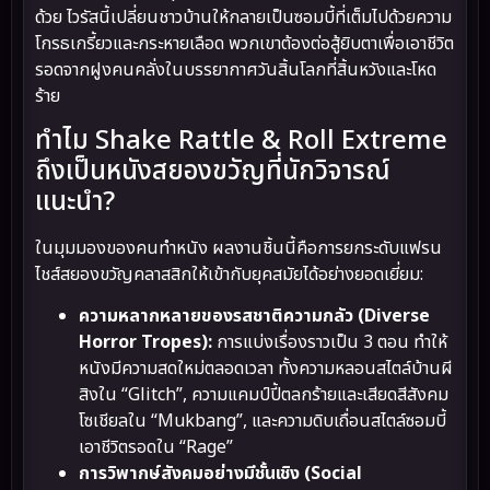
ด้วย ไวรัสนี้เปลี่ยนชาวบ้านให้กลายเป็นซอมบี้ที่เต็มไปด้วยความ
โกรธเกรี้ยวและกระหายเลือด พวกเขาต้องต่อสู้ยิบตาเพื่อเอาชีวิต
รอดจากฝูงคนคลั่งในบรรยากาศวันสิ้นโลกที่สิ้นหวังและโหด
ร้าย
ทำไม Shake Rattle & Roll Extreme
ถึงเป็นหนังสยองขวัญที่นักวิจารณ์
แนะนำ?
ในมุมมองของคนทำหนัง ผลงานชิ้นนี้คือการยกระดับแฟรน
ไชส์สยองขวัญคลาสสิกให้เข้ากับยุคสมัยได้อย่างยอดเยี่ยม:
ความหลากหลายของรสชาติความกลัว (Diverse
Horror Tropes):
การแบ่งเรื่องราวเป็น 3 ตอน ทำให้
หนังมีความสดใหม่ตลอดเวลา ทั้งความหลอนสไตล์บ้านผี
สิงใน “Glitch”, ความแคมป์ปี้ตลกร้ายและเสียดสีสังคม
โซเชียลใน “Mukbang”, และความดิบเถื่อนสไตล์ซอมบี้
เอาชีวิตรอดใน “Rage”
การวิพากษ์สังคมอย่างมีชั้นเชิง (Social