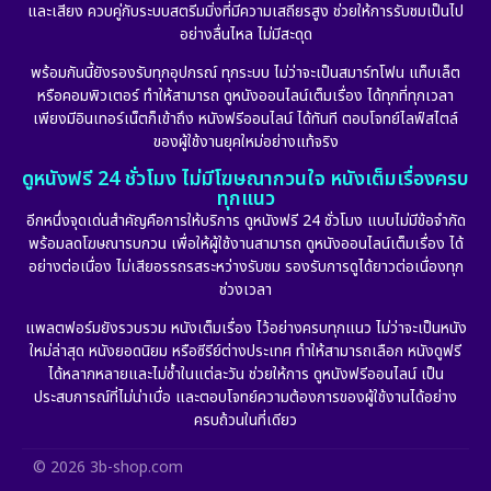
Erotic
(10)
และเสียง ควบคู่กับระบบสตรีมมิ่งที่มีความเสถียรสูง ช่วยให้การรับชมเป็นไป
อย่างลื่นไหล ไม่มีสะดุด
Family ครอบครัว
(226)
พร้อมกันนี้ยังรองรับทุกอุปกรณ์ ทุกระบบ ไม่ว่าจะเป็นสมาร์ทโฟน แท็บเล็ต
หรือคอมพิวเตอร์ ทำให้สามารถ ดูหนังออนไลน์เต็มเรื่อง ได้ทุกที่ทุกเวลา
Fantasy จินตนาการ
(256)
เพียงมีอินเทอร์เน็ตก็เข้าถึง หนังฟรีออนไลน์ ได้ทันที ตอบโจทย์ไลฟ์สไตล์
ของผู้ใช้งานยุคใหม่อย่างแท้จริง
Fiction
(11)
ดูหนังฟรี 24 ชั่วโมง ไม่มีโฆษณากวนใจ หนังเต็มเรื่องครบ
ทุกแนว
Film
(57)
อีกหนึ่งจุดเด่นสำคัญคือการให้บริการ ดูหนังฟรี 24 ชั่วโมง แบบไม่มีข้อจำกัด
พร้อมลดโฆษณารบกวน เพื่อให้ผู้ใช้งานสามารถ ดูหนังออนไลน์เต็มเรื่อง ได้
Gothic
(6)
อย่างต่อเนื่อง ไม่เสียอรรถรสระหว่างรับชม รองรับการดูได้ยาวต่อเนื่องทุก
ช่วงเวลา
Grief
(6)
แพลตฟอร์มยังรวบรวม หนังเต็มเรื่อง ไว้อย่างครบทุกแนว ไม่ว่าจะเป็นหนัง
ใหม่ล่าสุด หนังยอดนิยม หรือซีรีย์ต่างประเทศ ทำให้สามารถเลือก หนังดูฟรี
HBO GO
(11)
ได้หลากหลายและไม่ซ้ำในแต่ละวัน ช่วยให้การ ดูหนังฟรีออนไลน์ เป็น
ประสบการณ์ที่ไม่น่าเบื่อ และตอบโจทย์ความต้องการของผู้ใช้งานได้อย่าง
HBO Max
(2)
ครบถ้วนในที่เดียว
Healing
(11)
© 2026 3b-shop.com