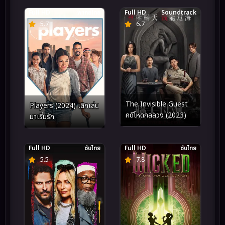
Full HD
พากย์ไทย
Full HD
Soundtrack
5.7
6.7
The Invisible Guest
Players (2024) เลิกเล่น
คดีโหดกลลวง (2023)
มาเริ่มรัก
Full HD
ซับไทย
Full HD
ซับไทย
5.5
7.8