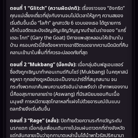
ตอนที่ 1 “Glitch” (ความผิดปกติ):
เรื่องราวของ “อิงกริด”
คุณแม่เลี้ยงเดี่ยวที่ยุ่งกับงานจนไม่มีเวลาให้ลูกๆ ความสยอง
เริ่มต้นขึ้นเมื่อ “ไลก้า” ลูกสาววัย 6 ขวบของเธอ ได้ดูรายการ
เด็กในอดีตและบังเอิญอัญเชิญวิญญาณร้ายในร่างของ “แกรี่
เดอะ โกท” (Gary the Goat) ปีศาจแพะสุดหลอนให้เข้ามาใน
บ้าน ครอบครัวนี้จึงต้องหาทางเอาชีวิตรอดจากความมืดมิดที่คืบ
คลานเข้ามาในพื้นที่ที่ควรจะปลอดภัยที่สุด
ตอนที่ 2 “Mukbang” (ม็อกบัง):
เมื่อกลุ่มอินฟลูเอนเซอร์
ชื่อดังถูกเชิญมาทำคอนเทนต์กินโชว์ (Mukbang) ในคฤหาสน์
หรูหรา ทุกอย่างดูเหมือนจะเป็นงานปาร์ตี้ที่สนุกสนาน จน
กระทั่งพวกเขาค้นพบความจริงอันน่าสะพรึงว่า เจ้าภาพของงาน
นี้คืออสุรกายกลายร่าง (Aswang) ที่มีรสนิยมชอบกินเนื้อ
มนุษย์! การหนีตายสุดโกลาหลที่แฝงไปด้วยอารมณ์ขันแบบ
ตลกร้ายจึงเริ่มต้นขึ้น
ตอนที่ 3 “Rage” (คลั่ง):
ปิดท้ายด้วยความระทึกขวัญระดับ
นรกแตก เมื่อกลุ่มเพื่อนเดินทางไปชมฝนดาวตกที่ต่างจังหวัด
แต่กลับกลายเป็นว่าอุกกาบาตเหล่านั้นได้นำพาไวรัสปริศนามา