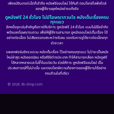
Fantasy จินตนาการ
(265)
เพียงมีอินเทอร์เน็ตก็เข้าถึง หนังฟรีออนไลน์ ได้ทันที ตอบโจทย์ไลฟ์สไตล์
ของผู้ใช้งานยุคใหม่อย่างแท้จริง
Fiction
(11)
ดูหนังฟรี 24 ชั่วโมง ไม่มีโฆษณากวนใจ หนังเต็มเรื่องครบ
ทุกแนว
Film
(57)
อีกหนึ่งจุดเด่นสำคัญคือการให้บริการ ดูหนังฟรี 24 ชั่วโมง แบบไม่มีข้อจำกัด
พร้อมลดโฆษณารบกวน เพื่อให้ผู้ใช้งานสามารถ ดูหนังออนไลน์เต็มเรื่อง ได้
Gothic
(6)
อย่างต่อเนื่อง ไม่เสียอรรถรสระหว่างรับชม รองรับการดูได้ยาวต่อเนื่องทุก
ช่วงเวลา
Grief
(6)
แพลตฟอร์มยังรวบรวม หนังเต็มเรื่อง ไว้อย่างครบทุกแนว ไม่ว่าจะเป็นหนัง
ใหม่ล่าสุด หนังยอดนิยม หรือซีรีย์ต่างประเทศ ทำให้สามารถเลือก หนังดูฟรี
HBO GO
(11)
ได้หลากหลายและไม่ซ้ำในแต่ละวัน ช่วยให้การ ดูหนังฟรีออนไลน์ เป็น
ประสบการณ์ที่ไม่น่าเบื่อ และตอบโจทย์ความต้องการของผู้ใช้งานได้อย่าง
HBO Max
(2)
ครบถ้วนในที่เดียว
Healing
(11)
© 2026 3b-shop.com
Heist
(7)
Historical
(25)