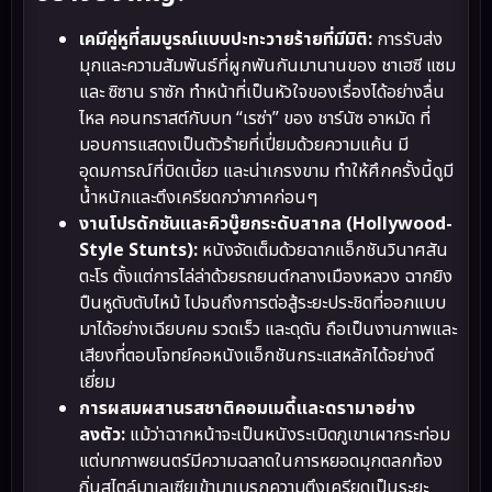
เคมีคู่หูที่สมบูรณ์แบบปะทะวายร้ายที่มีมิติ:
การรับส่ง
มุกและความสัมพันธ์ที่ผูกพันกันมานานของ ชาเฮซี แซม
และ ซิซาน ราซัก ทำหน้าที่เป็นหัวใจของเรื่องได้อย่างลื่น
ไหล คอนทราสต์กับบท “เรซ่า” ของ ชาร์นัซ อาหมัด ที่
มอบการแสดงเป็นตัวร้ายที่เปี่ยมด้วยความแค้น มี
อุดมการณ์ที่บิดเบี้ยว และน่าเกรงขาม ทำให้ศึกครั้งนี้ดูมี
น้ำหนักและตึงเครียดกว่าภาคก่อนๆ
งานโปรดักชันและคิวบู๊ยกระดับสากล (Hollywood-
Style Stunts):
หนังจัดเต็มด้วยฉากแอ็กชันวินาศสัน
ตะโร ตั้งแต่การไล่ล่าด้วยรถยนต์กลางเมืองหลวง ฉากยิง
ปืนหูดับตับไหม้ ไปจนถึงการต่อสู้ระยะประชิดที่ออกแบบ
มาได้อย่างเฉียบคม รวดเร็ว และดุดัน ถือเป็นงานภาพและ
เสียงที่ตอบโจทย์คอหนังแอ็กชันกระแสหลักได้อย่างดี
เยี่ยม
การผสมผสานรสชาติคอมเมดี้และดรามาอย่าง
ลงตัว:
แม้ว่าฉากหน้าจะเป็นหนังระเบิดภูเขาเผากระท่อม
แต่บทภาพยนตร์มีความฉลาดในการหยอดมุกตลกท้อง
ถิ่นสไตล์มาเลเซียเข้ามาเบรกความตึงเครียดเป็นระยะ