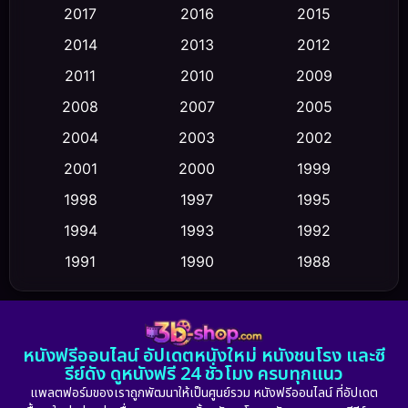
2017
2016
2015
Comedy ตลก
(475)
2014
2013
2012
Coming-of-age ชีวิตวัยรุ่น
(43)
2011
2010
2009
Conspiracy
(2)
2008
2007
2005
2004
2003
2002
Crime อาชญากรรม
(355)
2001
2000
1999
Cult Film
(5)
1998
1997
1995
Culture
1994
1993
1992
(23)
1991
1990
1988
Dance เต้น
(6)
1986
1985
1983
DC
(2)
1982
1981
1978
หนังฟรีออนไลน์ อัปเดตหนังใหม่ หนังชนโรง และซี
1974
1971
1962
Detective สืบสวน
(5)
รีย์ดัง ดูหนังฟรี 24 ชั่วโมง ครบทุกแนว
แพลตฟอร์มของเราถูกพัฒนาให้เป็นศูนย์รวม หนังฟรีออนไลน์ ที่อัปเดต
Detective สืบสวน
(56)