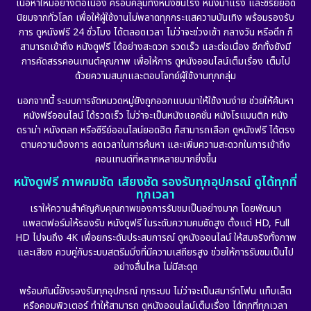
เนื้อหาใหม่อย่างต่อเนื่อง ครอบคลุมทั้งหนังชนโรง หนังมาแรง และซีรีย์ยอด
นิยมจากทั่วโลก เพื่อให้ผู้ใช้งานไม่พลาดทุกกระแสความบันเทิง พร้อมรองรับ
Disaster
(10)
การ ดูหนังฟรี 24 ชั่วโมง ได้ตลอดเวลา ไม่ว่าจะช่วงเช้า กลางวัน หรือดึก ก็
สามารถเข้าถึง หนังดูฟรี ได้อย่างสะดวก รวดเร็ว และต่อเนื่อง อีกทั้งยังมี
Disney+
(24)
การคัดสรรคอนเทนต์คุณภาพ เพื่อให้การ ดูหนังออนไลน์เต็มเรื่อง เต็มไป
ด้วยความสนุกและตอบโจทย์ผู้ใช้งานทุกกลุ่ม
Documentary สารคดี
(92)
นอกจากนี้ ระบบการจัดหมวดหมู่ยังถูกออกแบบมาให้ใช้งานง่าย ช่วยให้ค้นหา
หนังฟรีออนไลน์ ได้รวดเร็ว ไม่ว่าจะเป็นหนังแอคชั่น หนังโรแมนติก หนัง
Drama ดราม่า
(898)
ดราม่า หนังตลก หรือซีรีย์ออนไลน์ยอดฮิต ก็สามารถเลือก ดูหนังฟรี ได้ตรง
ตามความต้องการ ลดเวลาในการค้นหา และเพิ่มความสะดวกในการเข้าถึง
Dystopian
(17)
คอนเทนต์ที่หลากหลายมากยิ่งขึ้น
หนังดูฟรี ภาพคมชัด เสียงชัด รองรับทุกอุปกรณ์ ดูได้ทุกที่
Emotional
(101)
ทุกเวลา
เราให้ความสำคัญกับคุณภาพของการรับชมเป็นอย่างมาก โดยพัฒนา
Epic มหากาพย์
(17)
แพลตฟอร์มให้รองรับ หนังดูฟรี ในระดับความคมชัดสูง ตั้งแต่ HD, Full
HD ไปจนถึง 4K เพื่อยกระดับประสบการณ์ ดูหนังออนไลน์ ให้สมจริงทั้งภาพ
Erotic
(10)
และเสียง ควบคู่กับระบบสตรีมมิ่งที่มีความเสถียรสูง ช่วยให้การรับชมเป็นไป
อย่างลื่นไหล ไม่มีสะดุด
Family ครอบครัว
(227)
พร้อมกันนี้ยังรองรับทุกอุปกรณ์ ทุกระบบ ไม่ว่าจะเป็นสมาร์ทโฟน แท็บเล็ต
หรือคอมพิวเตอร์ ทำให้สามารถ ดูหนังออนไลน์เต็มเรื่อง ได้ทุกที่ทุกเวลา