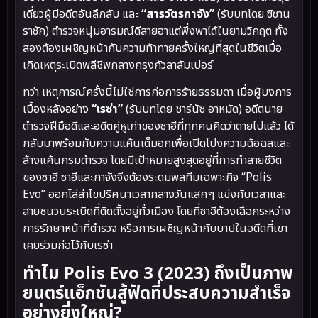
เดี่ยวผู้มีอดีตอันลึกลับ และ
“สารวัตรกาจัง”
(รับบทโดย ซิซาน
ราซัก) ตำรวจหนุ่มอารมณ์ดีสายฮาแต่พึ่งพาได้ในยามวิกฤต ทั้ง
สองต้องเผชิญหน้ากับความท้าทายครั้งใหญ่ที่สุดในชีวิตเมื่อ
เกิดเหตุระเบิดพลีชีพกลางกรุงกัวลาลัมเปอร์
ทว่า เหตุการณ์ครั้งนี้ไม่ใช่การก่อการร้ายธรรมดา เมื่อผู้บงการ
เบื้องหลังอย่าง
“เรซ่า”
(รับบทโดย ชาร์นัซ อาหมัด) อดีตนาย
ตำรวจฝีมือดีและอดีตคู่หูเก่าของซาฮีที่ทุกคนคิดว่าตายไปแล้ว ได้
กลับมาพร้อมกับความแค้นเต็มอกเพื่อเปิดโปงความฉ้อฉลและ
ล้างแค้นกรมตำรวจ โดยมีเป้าหมายสูงสุดอยู่ที่การทำลายชีวิต
ของซาฮี ซาฮีและกาจังจึงต้องระดมพลทีมเฉพาะกิจ “Polis
Evo” ออกไล่ล่าไขปริศนาเวลากลางวันแสกๆ แข่งกับเวลาและ
สายชนวนระเบิดที่ติดตั้งอยู่ทั่วเมือง โดยที่ซาฮีต้องเลือกระหว่าง
การรักษาหน้าที่ตำรวจ หรือการเผชิญหน้ากับบาปในอดีตที่เขา
เคยร่วมก่อไว้กับเรซ่า
ทำไม Polis Evo 3 (2023) ถึงเป็นภาพ
ยนตร์แอ็กชันสู้ฟัดที่ประสบความสำเร็จ
อย่างยิ่งใหญ่?