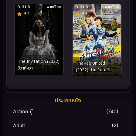
Full HD
พากย์ไทย
Full HD
พากย์ไทย
5.3
5.5
The Invitation (2022)
ThaRae United
วิวาห์ผวา
(2022) ท่าแร่ยูไนเต็ด
ประเภทหนัง
Action บู๊
(740)
Adult
(2)