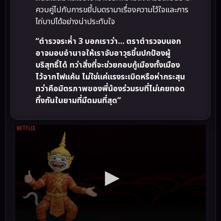
ควบคู่ไปกับการขยี้ปมดรามาเรื่องความไว้ใจและการ
ไถ่บาปได้อย่างน่าประทับใจ
“ตำรวจระห่ำ 3 บอกเราว่า… ตราตำรวจบนอก
อาจมอบอำนาจให้เราจับอาวุธขึ้นปกป้องผู้
บริสุทธิ์ได้ ทว่าสิ่งที่จะช่วยกอบกู้เมืองทั้งเมือง
ไว้จากไฟแค้น ไม่ใช่แค่แรงระเบิดหรือห่ากระสุน
ทว่าคือมิตรภาพของพี่น้องร่วมรบที่ไม่เคยทอด
ทิ้งกันในยามที่มืดมนที่สุด”