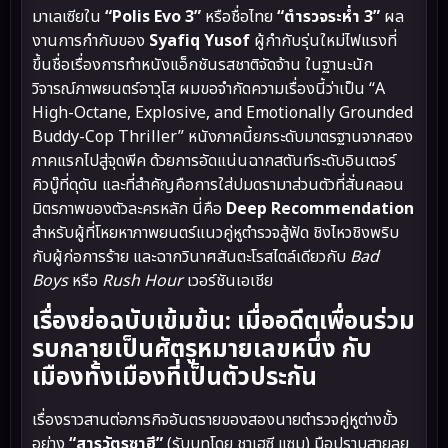
มาเลเซียใน
“Polis Evo 3”
หรือชื่อไทย
“ตำรวจระห่ำ 3”
ผล
งานการกำกับของ
Syafiq Yusof
ผู้กำกับรุ่นใหม่ไฟแรงที่
ขึ้นชื่อเรื่องการทำหนังแอ็กชันรสชาติจัดจ้าน ในฐานะนัก
วิจารณ์ภาพยนตร์อาวุโส ผมขอจำกัดความเรื่องนี้ว่าเป็น “A
High-Octane, Explosive, and Emotionally Grounded
Buddy-Cop Thriller” หนังภาคนี้ยกระดับมาตรฐานจากสอง
ภาคแรกไปสู่จุดพีค ด้วยการอัดแน่นฉากสตันท์ระดับอินเตอร์
คิวบู๊ที่ดุดัน และที่สำคัญคือการใส่ปมดรามาส่วนตัวที่สั่นคลอน
มิตรภาพของตัวละครหลัก นี่คือ
Deep Recommendation
สำหรับผู้ที่โหยหาภาพยนตร์แนวคู่หูตำรวจสู้ฟัด ชิงไหวชิงพริบ
กับผู้ก่อการร้าย และฉากวินาศสันตะโรสไตล์เดียวกับ
Bad
Boys
หรือ
Rush Hour
เวอร์ชันเอเชีย
เรื่องย่อฉบับเข้มข้น: เมื่ออดีตเพื่อนร่วม
รบกลายเป็นศัตรูหมายเลขหนึ่ง กับ
เมืองทั้งเมืองที่เป็นตัวประกัน
เรื่องราวสานต่อภารกิจอันตรายของสองนายตำรวจคู่หูต่างขั้ว
อย่าง
“สารวัตรซาฮี”
(รับบทโดย ชาเฮซี แซม) มือปราบสายลุย