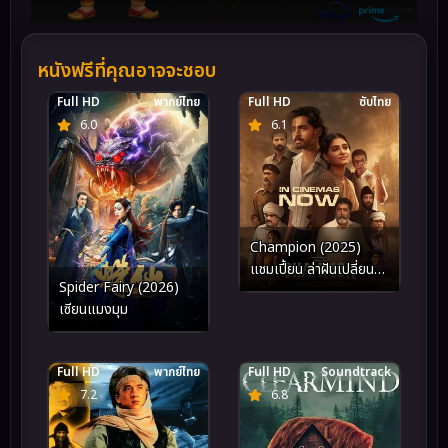
หนังฟรีที่คุณอาจจะชอบ
Full HD
พากย์ไทย
Full HD
ซับไทย
6.0
6.1
Champion (2025)
แชมเปี้ยน ล่าฝันเปลี่ยน
Spider Fairy (2026)
ชีวิต
เซียนแมงมุม
Full HD
พากย์ไทย
Full HD
Soundtrack
7.2
6.8