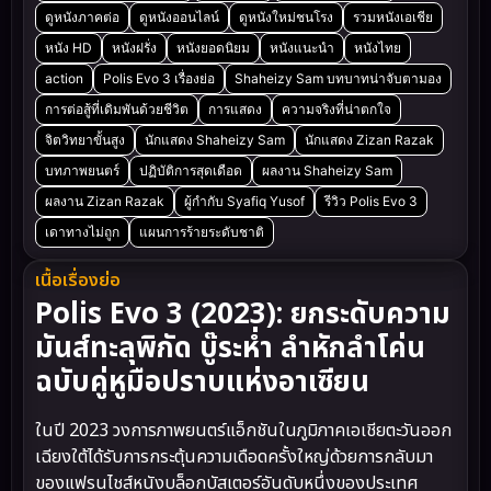
ดูหนังภาคต่อ
ดูหนังออนไลน์
ดูหนังใหม่ชนโรง
รวมหนังเอเชีย
หนัง HD
หนังฝรั่ง
หนังยอดนิยม
หนังแนะนำ
หนังไทย
action
Polis Evo 3 เรื่องย่อ
Shaheizy Sam บทบาทน่าจับตามอง
การต่อสู้ที่เดิมพันด้วยชีวิต
การแสดง
ความจริงที่น่าตกใจ
จิตวิทยาขั้นสูง
นักแสดง Shaheizy Sam
นักแสดง Zizan Razak
บทภาพยนตร์
ปฏิบัติการสุดเดือด
ผลงาน Shaheizy Sam
ผลงาน Zizan Razak
ผู้กำกับ Syafiq Yusof
รีวิว Polis Evo 3
เดาทางไม่ถูก
แผนการร้ายระดับชาติ
เนื้อเรื่องย่อ
Polis Evo 3 (2023): ยกระดับความ
มันส์ทะลุพิกัด บู๊ระห่ำ ลำหักลำโค่น
ฉบับคู่หูมือปราบแห่งอาเซียน
ในปี 2023 วงการภาพยนตร์แอ็กชันในภูมิภาคเอเชียตะวันออก
เฉียงใต้ได้รับการกระตุ้นความเดือดครั้งใหญ่ด้วยการกลับมา
ของแฟรนไชส์หนังบล็อกบัสเตอร์อันดับหนึ่งของประเทศ