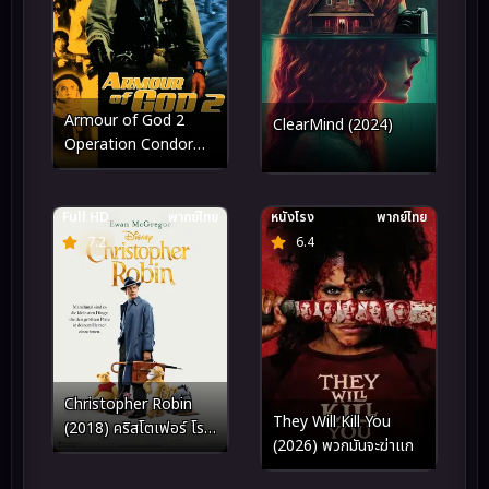
Armour of God 2
ClearMind (2024)
Operation Condor
(1991) ฟัดข้ามโลก ล่า
ขุมทรัพย์นาซี ภาค 2
Full HD
พากย์ไทย
หนังโรง
พากย์ไทย
7.2
6.4
Christopher Robin
They Will Kill You
(2018) คริสโตเฟอร์ โร
(2026) พวกมันจะฆ่าแก
บิน