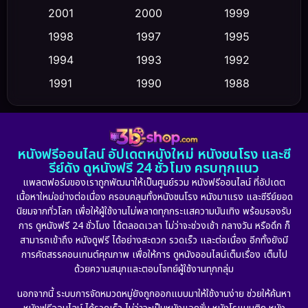
2001
2000
1999
Cult Film
(5)
1998
1997
1995
Culture
1994
1993
1992
(23)
1991
1990
1988
Dance เต้น
(6)
1986
1985
1983
DC
(2)
1982
1981
1978
หนังฟรีออนไลน์ อัปเดตหนังใหม่ หนังชนโรง และซี
1974
1971
1962
Detective สืบสวน
(5)
รีย์ดัง ดูหนังฟรี 24 ชั่วโมง ครบทุกแนว
แพลตฟอร์มของเราถูกพัฒนาให้เป็นศูนย์รวม หนังฟรีออนไลน์ ที่อัปเดต
Detective สืบสวน
(56)
เนื้อหาใหม่อย่างต่อเนื่อง ครอบคลุมทั้งหนังชนโรง หนังมาแรง และซีรีย์ยอด
นิยมจากทั่วโลก เพื่อให้ผู้ใช้งานไม่พลาดทุกกระแสความบันเทิง พร้อมรองรับ
Disaster
(10)
การ ดูหนังฟรี 24 ชั่วโมง ได้ตลอดเวลา ไม่ว่าจะช่วงเช้า กลางวัน หรือดึก ก็
สามารถเข้าถึง หนังดูฟรี ได้อย่างสะดวก รวดเร็ว และต่อเนื่อง อีกทั้งยังมี
Disney+
(24)
การคัดสรรคอนเทนต์คุณภาพ เพื่อให้การ ดูหนังออนไลน์เต็มเรื่อง เต็มไป
ด้วยความสนุกและตอบโจทย์ผู้ใช้งานทุกกลุ่ม
Documentary สารคดี
(92)
นอกจากนี้ ระบบการจัดหมวดหมู่ยังถูกออกแบบมาให้ใช้งานง่าย ช่วยให้ค้นหา