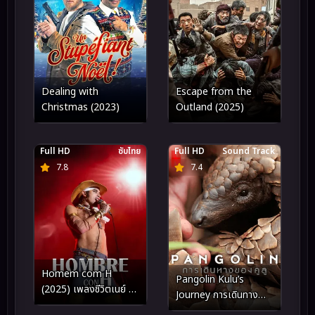
Dealing with
Escape from the
Christmas (2023)
Outland (2025)
Full HD
ซับไทย
Full HD
Sound Track
7.8
7.4
Homem com H
Pangolin Kulu’s
(2025) เพลงชีวิตเนย์ มา
Journey การเดินทาง
โตกรอสโซ
ของคูลู (2025)