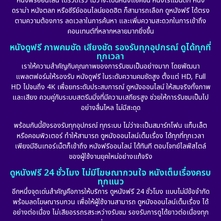
หนังฟรีออนไลน์ ได้รวดเร็ว ไม่ว่าจะเป็นหนังแอคชั่น หนังโรแมนติก หนัง
Drama ดราม่า
(898)
ดราม่า หนังตลก หรือซีรีย์ออนไลน์ยอดฮิต ก็สามารถเลือก ดูหนังฟรี ได้ตรง
ตามความต้องการ ลดเวลาในการค้นหา และเพิ่มความสะดวกในการเข้าถึง
Dystopian
(17)
คอนเทนต์ที่หลากหลายมากยิ่งขึ้น
หนังดูฟรี ภาพคมชัด เสียงชัด รองรับทุกอุปกรณ์ ดูได้ทุกที่
Emotional
(101)
ทุกเวลา
เราให้ความสำคัญกับคุณภาพของการรับชมเป็นอย่างมาก โดยพัฒนา
Epic มหากาพย์
(17)
แพลตฟอร์มให้รองรับ หนังดูฟรี ในระดับความคมชัดสูง ตั้งแต่ HD, Full
HD ไปจนถึง 4K เพื่อยกระดับประสบการณ์ ดูหนังออนไลน์ ให้สมจริงทั้งภาพ
Erotic
(10)
และเสียง ควบคู่กับระบบสตรีมมิ่งที่มีความเสถียรสูง ช่วยให้การรับชมเป็นไป
อย่างลื่นไหล ไม่มีสะดุด
Family ครอบครัว
(227)
พร้อมกันนี้ยังรองรับทุกอุปกรณ์ ทุกระบบ ไม่ว่าจะเป็นสมาร์ทโฟน แท็บเล็ต
หรือคอมพิวเตอร์ ทำให้สามารถ ดูหนังออนไลน์เต็มเรื่อง ได้ทุกที่ทุกเวลา
Fantasy จินตนาการ
(265)
เพียงมีอินเทอร์เน็ตก็เข้าถึง หนังฟรีออนไลน์ ได้ทันที ตอบโจทย์ไลฟ์สไตล์
ของผู้ใช้งานยุคใหม่อย่างแท้จริง
Fiction
(11)
ดูหนังฟรี 24 ชั่วโมง ไม่มีโฆษณากวนใจ หนังเต็มเรื่องครบ
ทุกแนว
Film
(57)
อีกหนึ่งจุดเด่นสำคัญคือการให้บริการ ดูหนังฟรี 24 ชั่วโมง แบบไม่มีข้อจำกัด
พร้อมลดโฆษณารบกวน เพื่อให้ผู้ใช้งานสามารถ ดูหนังออนไลน์เต็มเรื่อง ได้
Gothic
(6)
อย่างต่อเนื่อง ไม่เสียอรรถรสระหว่างรับชม รองรับการดูได้ยาวต่อเนื่องทุก