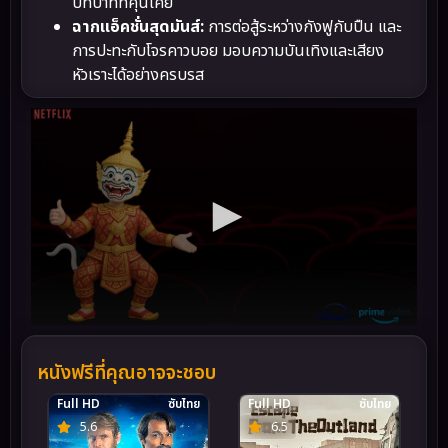
บทบาทที่คุ้นเคย
ฉากแอ็คชั่นสุดมันส์:
การต่อสู้ระหว่างกังฟูกับปืน และ
การปะทะกับโจรคาวบอย มอบความบันเทิงและเสียง
หัวเราะได้อย่างครบรส
หนังฟรีที่คุณอาจจะชอบ
Full HD
ซับไทย
Full HD
ซับไทย
5.6
6.5