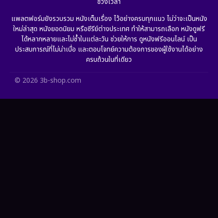
ช่วงเวลา
Grief
(6)
แพลตฟอร์มยังรวบรวม หนังเต็มเรื่อง ไว้อย่างครบทุกแนว ไม่ว่าจะเป็นหนัง
ใหม่ล่าสุด หนังยอดนิยม หรือซีรีย์ต่างประเทศ ทำให้สามารถเลือก หนังดูฟรี
HBO GO
(11)
ได้หลากหลายและไม่ซ้ำในแต่ละวัน ช่วยให้การ ดูหนังฟรีออนไลน์ เป็น
ประสบการณ์ที่ไม่น่าเบื่อ และตอบโจทย์ความต้องการของผู้ใช้งานได้อย่าง
HBO Max
(2)
ครบถ้วนในที่เดียว
Healing
(11)
© 2026 3b-shop.com
Heist
(7)
Historical
(25)
History ประวัติศาสตร์
(63)
Holiday
(2)
Horror สยองขวัญ
(393)
Human
(52)