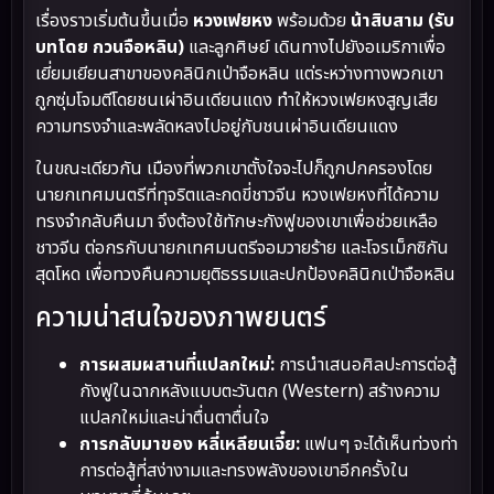
เรื่องราวเริ่มต้นขึ้นเมื่อ
หวงเฟยหง
พร้อมด้วย
น้าสิบสาม (รับ
บทโดย กวนจือหลิน)
และลูกศิษย์ เดินทางไปยังอเมริกาเพื่อ
เยี่ยมเยียนสาขาของคลินิกเป่าจือหลิน แต่ระหว่างทางพวกเขา
ถูกซุ่มโจมตีโดยชนเผ่าอินเดียนแดง ทำให้หวงเฟยหงสูญเสีย
ความทรงจำและพลัดหลงไปอยู่กับชนเผ่าอินเดียนแดง
ในขณะเดียวกัน เมืองที่พวกเขาตั้งใจจะไปก็ถูกปกครองโดย
นายกเทศมนตรีที่ทุจริตและกดขี่ชาวจีน หวงเฟยหงที่ได้ความ
ทรงจำกลับคืนมา จึงต้องใช้ทักษะกังฟูของเขาเพื่อช่วยเหลือ
ชาวจีน ต่อกรกับนายกเทศมนตรีจอมวายร้าย และโจรเม็กซิกัน
สุดโหด เพื่อทวงคืนความยุติธรรมและปกป้องคลินิกเป่าจือหลิน
ความน่าสนใจของภาพยนตร์
การผสมผสานที่แปลกใหม่:
การนำเสนอศิลปะการต่อสู้
กังฟูในฉากหลังแบบตะวันตก (Western) สร้างความ
แปลกใหม่และน่าตื่นตาตื่นใจ
การกลับมาของ หลี่เหลียนเจี๋ย:
แฟนๆ จะได้เห็นท่วงท่า
การต่อสู้ที่สง่างามและทรงพลังของเขาอีกครั้งใน