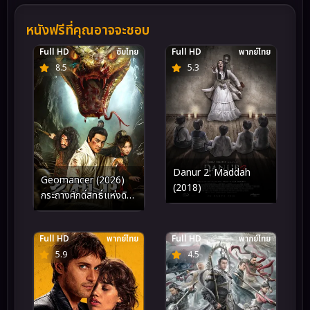
หนังฟรีที่คุณอาจจะชอบ
Full HD
ซับไทย
Full HD
พากย์ไทย
8.5
5.3
Danur 2: Maddah
Geomancer (2026)
(2018)
กระถางศักดิ์สิทธิ์แห่งดิน
แดน
Full HD
พากย์ไทย
Full HD
พากย์ไทย
5.9
4.5