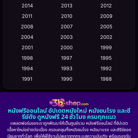
2014
2013
2012
Coming-of-age ชีวิตวัยรุ่น
(43)
2011
2010
2009
Conspiracy
(2)
2008
2007
2005
2004
2003
2002
Crime อาชญากรรม
(355)
2001
2000
1999
Cult Film
(5)
1998
1997
1995
Culture
1994
1993
1992
(23)
1991
1990
1988
Dance เต้น
(6)
1986
1985
1983
DC
(2)
1982
1981
1978
หนังฟรีออนไลน์ อัปเดตหนังใหม่ หนังชนโรง และซี
1974
1971
1962
Detective สืบสวน
(5)
รีย์ดัง ดูหนังฟรี 24 ชั่วโมง ครบทุกแนว
แพลตฟอร์มของเราถูกพัฒนาให้เป็นศูนย์รวม หนังฟรีออนไลน์ ที่อัปเดต
Detective สืบสวน
(56)
เนื้อหาใหม่อย่างต่อเนื่อง ครอบคลุมทั้งหนังชนโรง หนังมาแรง และซีรีย์ยอด
นิยมจากทั่วโลก เพื่อให้ผู้ใช้งานไม่พลาดทุกกระแสความบันเทิง พร้อมรองรับ