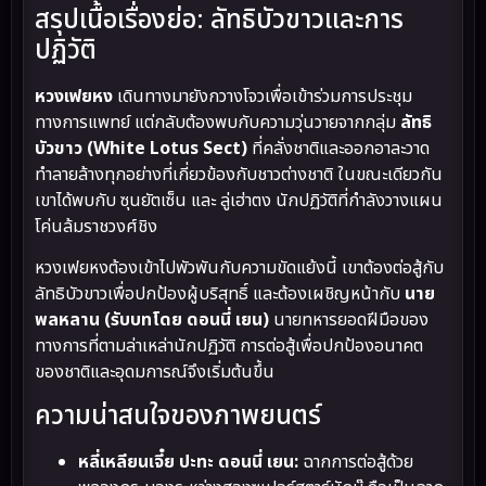
สรุปเนื้อเรื่องย่อ: ลัทธิบัวขาวและการ
ปฏิวัติ
หวงเฟยหง
เดินทางมายังกวางโจวเพื่อเข้าร่วมการประชุม
ทางการแพทย์ แต่กลับต้องพบกับความวุ่นวายจากกลุ่ม
ลัทธิ
บัวขาว (White Lotus Sect)
ที่คลั่งชาติและออกอาละวาด
ทำลายล้างทุกอย่างที่เกี่ยวข้องกับชาวต่างชาติ ในขณะเดียวกัน
เขาได้พบกับ ซุนยัตเซ็น และ ลู่เฮ่าตง นักปฏิวัติที่กำลังวางแผน
โค่นล้มราชวงศ์ชิง
หวงเฟยหงต้องเข้าไปพัวพันกับความขัดแย้งนี้ เขาต้องต่อสู้กับ
ลัทธิบัวขาวเพื่อปกป้องผู้บริสุทธิ์ และต้องเผชิญหน้ากับ
นาย
พลหลาน (รับบทโดย ดอนนี่ เยน)
นายทหารยอดฝีมือของ
ทางการที่ตามล่าเหล่านักปฏิวัติ การต่อสู้เพื่อปกป้องอนาคต
ของชาติและอุดมการณ์จึงเริ่มต้นขึ้น
ความน่าสนใจของภาพยนตร์
หลี่เหลียนเจี๋ย ปะทะ ดอนนี่ เยน:
ฉากการต่อสู้ด้วย