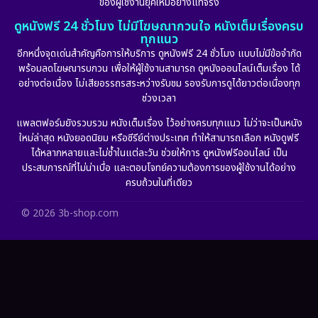
ของผู้ใช้งานยุคใหม่อย่างแท้จริง
Fiction
(11)
ดูหนังฟรี 24 ชั่วโมง ไม่มีโฆษณากวนใจ หนังเต็มเรื่องครบ
ทุกแนว
Film
(57)
อีกหนึ่งจุดเด่นสำคัญคือการให้บริการ ดูหนังฟรี 24 ชั่วโมง แบบไม่มีข้อจำกัด
พร้อมลดโฆษณารบกวน เพื่อให้ผู้ใช้งานสามารถ ดูหนังออนไลน์เต็มเรื่อง ได้
Gothic
(6)
อย่างต่อเนื่อง ไม่เสียอรรถรสระหว่างรับชม รองรับการดูได้ยาวต่อเนื่องทุก
ช่วงเวลา
Grief
(6)
แพลตฟอร์มยังรวบรวม หนังเต็มเรื่อง ไว้อย่างครบทุกแนว ไม่ว่าจะเป็นหนัง
ใหม่ล่าสุด หนังยอดนิยม หรือซีรีย์ต่างประเทศ ทำให้สามารถเลือก หนังดูฟรี
HBO GO
(11)
ได้หลากหลายและไม่ซ้ำในแต่ละวัน ช่วยให้การ ดูหนังฟรีออนไลน์ เป็น
ประสบการณ์ที่ไม่น่าเบื่อ และตอบโจทย์ความต้องการของผู้ใช้งานได้อย่าง
HBO Max
(2)
ครบถ้วนในที่เดียว
Healing
(11)
© 2026 3b-shop.com
Heist
(7)
Historical
(25)
History ประวัติศาสตร์
(63)