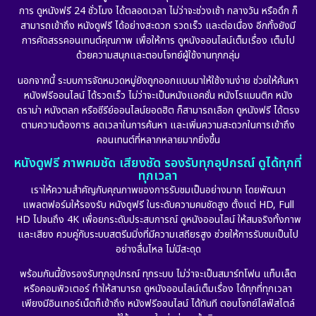
Disaster
(10)
การ ดูหนังฟรี 24 ชั่วโมง ได้ตลอดเวลา ไม่ว่าจะช่วงเช้า กลางวัน หรือดึก ก็
สามารถเข้าถึง หนังดูฟรี ได้อย่างสะดวก รวดเร็ว และต่อเนื่อง อีกทั้งยังมี
Disney+
(24)
การคัดสรรคอนเทนต์คุณภาพ เพื่อให้การ ดูหนังออนไลน์เต็มเรื่อง เต็มไป
ด้วยความสนุกและตอบโจทย์ผู้ใช้งานทุกกลุ่ม
Documentary สารคดี
(92)
นอกจากนี้ ระบบการจัดหมวดหมู่ยังถูกออกแบบมาให้ใช้งานง่าย ช่วยให้ค้นหา
หนังฟรีออนไลน์ ได้รวดเร็ว ไม่ว่าจะเป็นหนังแอคชั่น หนังโรแมนติก หนัง
Drama ดราม่า
(898)
ดราม่า หนังตลก หรือซีรีย์ออนไลน์ยอดฮิต ก็สามารถเลือก ดูหนังฟรี ได้ตรง
ตามความต้องการ ลดเวลาในการค้นหา และเพิ่มความสะดวกในการเข้าถึง
Dystopian
(17)
คอนเทนต์ที่หลากหลายมากยิ่งขึ้น
หนังดูฟรี ภาพคมชัด เสียงชัด รองรับทุกอุปกรณ์ ดูได้ทุกที่
Emotional
(101)
ทุกเวลา
เราให้ความสำคัญกับคุณภาพของการรับชมเป็นอย่างมาก โดยพัฒนา
Epic มหากาพย์
(17)
แพลตฟอร์มให้รองรับ หนังดูฟรี ในระดับความคมชัดสูง ตั้งแต่ HD, Full
HD ไปจนถึง 4K เพื่อยกระดับประสบการณ์ ดูหนังออนไลน์ ให้สมจริงทั้งภาพ
Erotic
(10)
และเสียง ควบคู่กับระบบสตรีมมิ่งที่มีความเสถียรสูง ช่วยให้การรับชมเป็นไป
อย่างลื่นไหล ไม่มีสะดุด
Family ครอบครัว
(227)
พร้อมกันนี้ยังรองรับทุกอุปกรณ์ ทุกระบบ ไม่ว่าจะเป็นสมาร์ทโฟน แท็บเล็ต
หรือคอมพิวเตอร์ ทำให้สามารถ ดูหนังออนไลน์เต็มเรื่อง ได้ทุกที่ทุกเวลา
Fantasy จินตนาการ
(265)
เพียงมีอินเทอร์เน็ตก็เข้าถึง หนังฟรีออนไลน์ ได้ทันที ตอบโจทย์ไลฟ์สไตล์