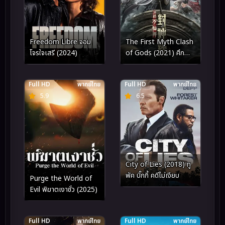
Freedom Libre จอม
The First Myth Clash
โจรใจเสรี (2024)
of Gods (2021) ศึก
ตัดสินชะตาหมื่นเซียน
Full HD
พากย์ไทย
Full HD
พากย์ไทย
5.9
6.5
City of Lies (2018) ทู
พัค บิ๊กกี้ คดีไม่เงียบ
Purge the World of
Evil พิฆาตเงาชั่ว (2025)
Full HD
พากย์ไทย
Full HD
พากย์ไทย