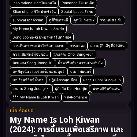
Inspirational แรงบันดาลใจ
Romance โรแมนติก
Slice of Life ชีวิตประจำวัน
Social Issues สังคม
survival เอาตัวรอด
ดูซีรีย์เกาหลี
ดูหนัง Netflix
รวมหนังเอเชีย
My Name Is Loh Kiwan เรื่องย่อ
Song Joong-ki บทบาทน่าจับตามอง
การเดินทางของหัวใจที่แตกสลาย
การแสดง
ความรู้สึกดีๆ ที่มีให้กัน
ความสัมพันธ์ที่ซับซ้อน
นักแสดง Choi Sung-eun
นักแสดง Song Joong-ki
น้ำตาซึมด้วยความประทับใจ
บทพิสูจน์ความเข้มแข็งของมนุษย์
บทภาพยนตร์
บทเรียนชีวิตที่ล้ำค่า
ปฏิบัติการสุดเดือด
ผลงาน Choi Sung-eun
ผลงาน Song Joong-ki
ผู้กำกับ Kim Hee-jin
พรหมลิขิตขีดเส้น
รีวิว My Name Is Loh Kiwan
หนังRomance
เนื้อเรื่องย่อ
My Name Is Loh Kiwan
(2024): การดิ้นรนเพื่อเสรีภาพ และ