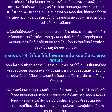
เราให้ความสำคัญกับคุณภาพของการรับชมเป็นอย่างมาก โดยพัฒนา
Epic มหากาพย์
(17)
แพลตฟอร์มให้รองรับ หนังดูฟรี ในระดับความคมชัดสูง ตั้งแต่ HD, Full
HD ไปจนถึง 4K เพื่อยกระดับประสบการณ์ ดูหนังออนไลน์ ให้สมจริงทั้งภาพ
Erotic
(10)
และเสียง ควบคู่กับระบบสตรีมมิ่งที่มีความเสถียรสูง ช่วยให้การรับชมเป็นไป
อย่างลื่นไหล ไม่มีสะดุด
Family ครอบครัว
(225)
พร้อมกันนี้ยังรองรับทุกอุปกรณ์ ทุกระบบ ไม่ว่าจะเป็นสมาร์ทโฟน แท็บเล็ต
หรือคอมพิวเตอร์ ทำให้สามารถ ดูหนังออนไลน์เต็มเรื่อง ได้ทุกที่ทุกเวลา
Fantasy จินตนาการ
(253)
เพียงมีอินเทอร์เน็ตก็เข้าถึง หนังฟรีออนไลน์ ได้ทันที ตอบโจทย์ไลฟ์สไตล์
ของผู้ใช้งานยุคใหม่อย่างแท้จริง
Fiction
(11)
ดูหนังฟรี 24 ชั่วโมง ไม่มีโฆษณากวนใจ หนังเต็มเรื่องครบ
ทุกแนว
Film
(57)
อีกหนึ่งจุดเด่นสำคัญคือการให้บริการ ดูหนังฟรี 24 ชั่วโมง แบบไม่มีข้อจำกัด
พร้อมลดโฆษณารบกวน เพื่อให้ผู้ใช้งานสามารถ ดูหนังออนไลน์เต็มเรื่อง ได้
Gothic
(6)
อย่างต่อเนื่อง ไม่เสียอรรถรสระหว่างรับชม รองรับการดูได้ยาวต่อเนื่องทุก
ช่วงเวลา
Grief
(6)
แพลตฟอร์มยังรวบรวม หนังเต็มเรื่อง ไว้อย่างครบทุกแนว ไม่ว่าจะเป็นหนัง
ใหม่ล่าสุด หนังยอดนิยม หรือซีรีย์ต่างประเทศ ทำให้สามารถเลือก หนังดูฟรี
HBO GO
(10)
ได้หลากหลายและไม่ซ้ำในแต่ละวัน ช่วยให้การ ดูหนังฟรีออนไลน์ เป็น
ประสบการณ์ที่ไม่น่าเบื่อ และตอบโจทย์ความต้องการของผู้ใช้งานได้อย่าง
HBO Max
(2)
ครบถ้วนในที่เดียว