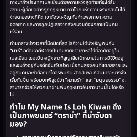
ทางมาถึงประเทศเบลเยียมด้วยความหวังสุดท้ายที่จะได้รับ
สถานะผู้ลี้ภัยอย่างถูกกฎหมาย ทว่าโลกแห่งความจริงกลับไม่ได้
ง่ายดายอย่างที่คิด เขาต้องเผชิญกับกำแพงภาษา ความ
อดอยาก และการถูกปฏิเสธจากสังคมจนต้องกลายเป็นคน
เร่ร่อน
ท่ามกลางช่วงเวลาที่มืดมิดที่สุด โรกีวานได้บังเอิญพบกับ
“มารี”
อดีตนักกีฬายิงปืนทีมชาติชาวเกาหลีใต้ที่อาศัยอยู่ใน
เบลเยียม เธอเป็นหญิงสาวที่สูญเสียเป้าหมายในการมีชีวิตอยู่
และจมดิ่งอยู่กับอดีตอันเจ็บปวด เมื่อคนสองคนที่แตกสลายและ
อยู่กันคนละขั้วต้องมาโคจรพบกัน สายสัมพันธ์อันเปราะบางจึง
เริ่มต้นขึ้น พร้อมบทพิสูจน์ว่า “ความรัก” และ “มนุษยธรรม” จะ
สามารถช่วยให้พวกเขาผ่านพ้นฤดูหนาวอันยาวนานนี้ไปได้หรือ
ไม่
ทำไม My Name Is Loh Kiwan ถึง
เป็นภาพยนตร์ “ดราม่า” ที่น่าจับตา
มอง?