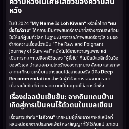
ความหวังในเศษเสี้ยวของความสิ้น
หวัง
ในปี 2024
“My Name Is Loh Kiwan”
หรือชื่อไทย
“ผม
ชื่อโรกีวาน”
ได้กลายเป็นภาพยนตร์ดราม่าที่สร้างความสะเทือน
ใจให้แก่ผู้ชมทั่วโลก ในฐานะนักวิจารณ์ภาพยนตร์อาวุโส ผมขอ
จำกัดความเรื่องนี้ว่าเป็น “The Raw and Poignant
Journey of Survival” หนังไม่ได้ขายความฟูมฟาย แต่
เป็นการกะเทาะเปลือกชีวิตของ “ผู้ลี้ภัย” ที่ไม่มีแม้แต่สิทธิ์ในชื่อ
ของตัวเอง นำเสนอความโหดร้ายของกฎหมาย สังคม และสภาพ
อากาศที่หนาวเหน็บในต่างแดนได้อย่างสมจริง นี่คือ
Deep
Recommendation
สำหรับผู้ที่ต้องการเสพงานดราม่า
เนื้อหาเข้มข้นที่ถ่ายทอดความเป็นมนุษย์ได้อย่างลึกซึ้ง
เรื่องย่อฉบับเข้มข้น: จากดินแดนบ้าน
เกิดสู่การเป็นคนไร้ตัวตนในเบลเยียม
เรื่องราวเล่าถึง
“โรกีวาน”
ชายหนุ่มผู้ลี้ภัยชาวเกาหลีเหนือที่
หลบหนีออกจากประเทศเพื่อรักษาสัญญาที่ให้ไว้กับแม่ เขาเดิน