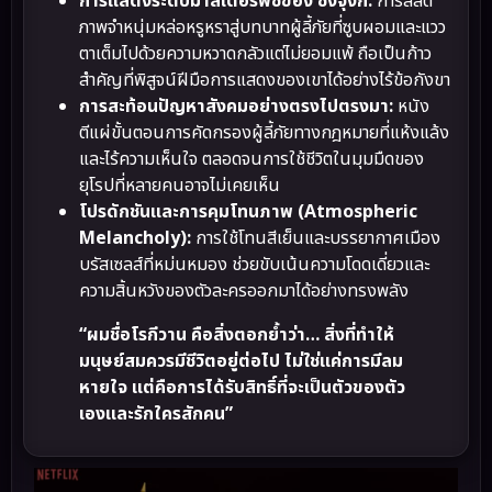
การแสดงระดับมาสเตอร์พีซของ ซงจุงกิ:
การสลัด
ภาพจำหนุ่มหล่อหรูหราสู่บทบาทผู้ลี้ภัยที่ซูบผอมและแวว
ตาเต็มไปด้วยความหวาดกลัวแต่ไม่ยอมแพ้ ถือเป็นก้าว
สำคัญที่พิสูจน์ฝีมือการแสดงของเขาได้อย่างไร้ข้อกังขา
การสะท้อนปัญหาสังคมอย่างตรงไปตรงมา:
หนัง
ตีแผ่ขั้นตอนการคัดกรองผู้ลี้ภัยทางกฎหมายที่แห้งแล้ง
และไร้ความเห็นใจ ตลอดจนการใช้ชีวิตในมุมมืดของ
ยุโรปที่หลายคนอาจไม่เคยเห็น
โปรดักชันและการคุมโทนภาพ (Atmospheric
Melancholy):
การใช้โทนสีเย็นและบรรยากาศเมือง
บรัสเซลส์ที่หม่นหมอง ช่วยขับเน้นความโดดเดี่ยวและ
ความสิ้นหวังของตัวละครออกมาได้อย่างทรงพลัง
“ผมชื่อโรกีวาน คือสิ่งตอกย้ำว่า… สิ่งที่ทำให้
มนุษย์สมควรมีชีวิตอยู่ต่อไป ไม่ใช่แค่การมีลม
หายใจ แต่คือการได้รับสิทธิ์ที่จะเป็นตัวของตัว
เองและรักใครสักคน”