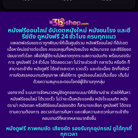
Dance เต้น
(6)
1986
1985
1983
DC
(2)
1982
1981
1978
หนังฟรีออนไลน์ อัปเดตหนังใหม่ หนังชนโรง และซี
1974
1971
1962
Detective สืบสวน
(5)
รีย์ดัง ดูหนังฟรี 24 ชั่วโมง ครบทุกแนว
แพลตฟอร์มของเราถูกพัฒนาให้เป็นศูนย์รวม หนังฟรีออนไลน์ ที่อัปเดต
Detective สืบสวน
(56)
เนื้อหาใหม่อย่างต่อเนื่อง ครอบคลุมทั้งหนังชนโรง หนังมาแรง และซีรีย์ยอด
นิยมจากทั่วโลก เพื่อให้ผู้ใช้งานไม่พลาดทุกกระแสความบันเทิง พร้อมรองรับ
Disaster
(10)
การ ดูหนังฟรี 24 ชั่วโมง ได้ตลอดเวลา ไม่ว่าจะช่วงเช้า กลางวัน หรือดึก ก็
สามารถเข้าถึง หนังดูฟรี ได้อย่างสะดวก รวดเร็ว และต่อเนื่อง อีกทั้งยังมี
Disney+
(21)
การคัดสรรคอนเทนต์คุณภาพ เพื่อให้การ ดูหนังออนไลน์เต็มเรื่อง เต็มไป
ด้วยความสนุกและตอบโจทย์ผู้ใช้งานทุกกลุ่ม
Documentary สารคดี
(91)
นอกจากนี้ ระบบการจัดหมวดหมู่ยังถูกออกแบบมาให้ใช้งานง่าย ช่วยให้ค้นหา
หนังฟรีออนไลน์ ได้รวดเร็ว ไม่ว่าจะเป็นหนังแอคชั่น หนังโรแมนติก หนัง
Drama ดราม่า
(882)
ดราม่า หนังตลก หรือซีรีย์ออนไลน์ยอดฮิต ก็สามารถเลือก ดูหนังฟรี ได้ตรง
ตามความต้องการ ลดเวลาในการค้นหา และเพิ่มความสะดวกในการเข้าถึง
Dystopian
(17)
คอนเทนต์ที่หลากหลายมากยิ่งขึ้น
หนังดูฟรี ภาพคมชัด เสียงชัด รองรับทุกอุปกรณ์ ดูได้ทุกที่
Emotional
(101)
ทุกเวลา