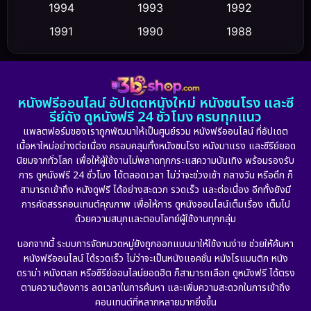
Culture
1994
1993
1992
(23)
1991
1990
1988
Dance เต้น
(6)
1986
1985
1983
DC
(2)
1982
1981
1978
หนังฟรีออนไลน์ อัปเดตหนังใหม่ หนังชนโรง และซี
1974
1971
1962
Detective สืบสวน
(5)
รีย์ดัง ดูหนังฟรี 24 ชั่วโมง ครบทุกแนว
แพลตฟอร์มของเราถูกพัฒนาให้เป็นศูนย์รวม หนังฟรีออนไลน์ ที่อัปเดต
Detective สืบสวน
(56)
เนื้อหาใหม่อย่างต่อเนื่อง ครอบคลุมทั้งหนังชนโรง หนังมาแรง และซีรีย์ยอด
นิยมจากทั่วโลก เพื่อให้ผู้ใช้งานไม่พลาดทุกกระแสความบันเทิง พร้อมรองรับ
Disaster
(10)
การ ดูหนังฟรี 24 ชั่วโมง ได้ตลอดเวลา ไม่ว่าจะช่วงเช้า กลางวัน หรือดึก ก็
สามารถเข้าถึง หนังดูฟรี ได้อย่างสะดวก รวดเร็ว และต่อเนื่อง อีกทั้งยังมี
Disney+
(24)
การคัดสรรคอนเทนต์คุณภาพ เพื่อให้การ ดูหนังออนไลน์เต็มเรื่อง เต็มไป
ด้วยความสนุกและตอบโจทย์ผู้ใช้งานทุกกลุ่ม
Documentary สารคดี
(92)
นอกจากนี้ ระบบการจัดหมวดหมู่ยังถูกออกแบบมาให้ใช้งานง่าย ช่วยให้ค้นหา
หนังฟรีออนไลน์ ได้รวดเร็ว ไม่ว่าจะเป็นหนังแอคชั่น หนังโรแมนติก หนัง
Drama ดราม่า
(898)
ดราม่า หนังตลก หรือซีรีย์ออนไลน์ยอดฮิต ก็สามารถเลือก ดูหนังฟรี ได้ตรง
ตามความต้องการ ลดเวลาในการค้นหา และเพิ่มความสะดวกในการเข้าถึง
Dystopian
(17)
คอนเทนต์ที่หลากหลายมากยิ่งขึ้น