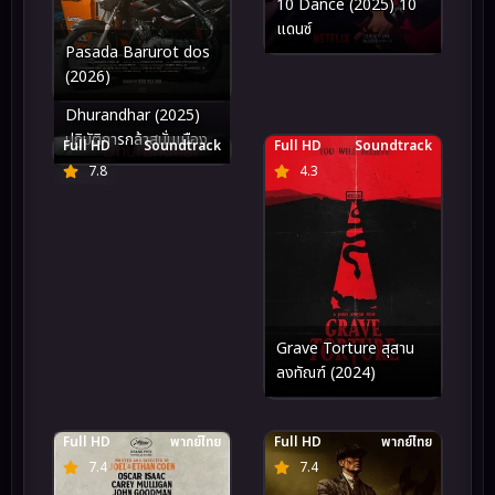
10 Dance (2025) 10
แดนซ์
Pasada Barurot dos
(2026)
Dhurandhar (2025)
ปฏิบัติการกล้าสนั่นเมือง
Full HD
Soundtrack
Full HD
Soundtrack
7.8
4.3
Grave Torture สุสาน
ลงทัณฑ์ (2024)
Full HD
พากย์ไทย
Full HD
พากย์ไทย
7.4
7.4