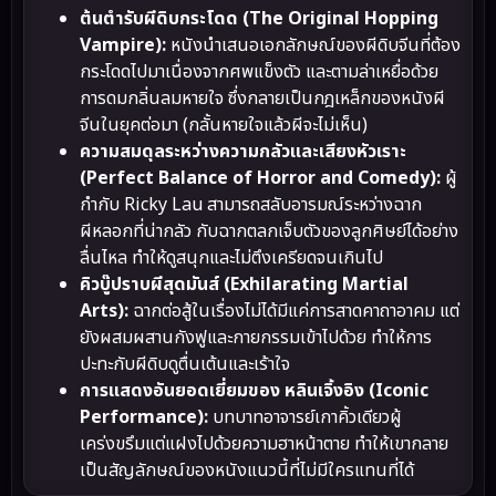
ต้นตำรับผีดิบกระโดด (The Original Hopping
Vampire):
หนังนำเสนอเอกลักษณ์ของผีดิบจีนที่ต้อง
กระโดดไปมาเนื่องจากศพแข็งตัว และตามล่าเหยื่อด้วย
การดมกลิ่นลมหายใจ ซึ่งกลายเป็นกฎเหล็กของหนังผี
จีนในยุคต่อมา (กลั้นหายใจแล้วผีจะไม่เห็น)
ความสมดุลระหว่างความกลัวและเสียงหัวเราะ
(Perfect Balance of Horror and Comedy):
ผู้
กำกับ Ricky Lau สามารถสลับอารมณ์ระหว่างฉาก
ผีหลอกที่น่ากลัว กับฉากตลกเจ็บตัวของลูกศิษย์ได้อย่าง
ลื่นไหล ทำให้ดูสนุกและไม่ตึงเครียดจนเกินไป
คิวบู๊ปราบผีสุดมันส์ (Exhilarating Martial
Arts):
ฉากต่อสู้ในเรื่องไม่ได้มีแค่การสาดคาถาอาคม แต่
ยังผสมผสานกังฟูและกายกรรมเข้าไปด้วย ทำให้การ
ปะทะกับผีดิบดูตื่นเต้นและเร้าใจ
การแสดงอันยอดเยี่ยมของ หลินเจิ้งอิง (Iconic
Performance):
บทบาทอาจารย์เกาคิ้วเดียวผู้
เคร่งขรึมแต่แฝงไปด้วยความฮาหน้าตาย ทำให้เขากลาย
เป็นสัญลักษณ์ของหนังแนวนี้ที่ไม่มีใครแทนที่ได้