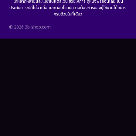
ได้หลากหลายและไม่ซ้ำในแต่ละวัน ช่วยให้การ ดูหนังฟรีออนไลน์ เป็น
ประสบการณ์ที่ไม่น่าเบื่อ และตอบโจทย์ความต้องการของผู้ใช้งานได้อย่าง
HBO Max
(2)
ครบถ้วนในที่เดียว
Healing
(11)
© 2026 3b-shop.com
Heist
(7)
Historical
(25)
History ประวัติศาสตร์
(63)
Holiday
(2)
Horror สยองขวัญ
(393)
Human
(52)
Inspirational แรงบันดาลใจ
(93)