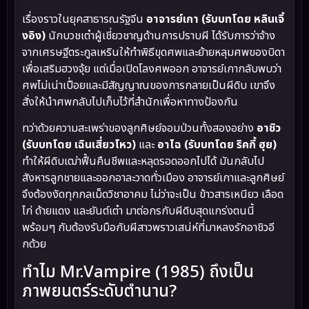
เรื่องราวในยุคสาธารณรัฐจีน
อาจารย์เกา (รับบทโดย หลินเจิ้
งอิง)
นักบวชเต๋าผู้เชี่ยวชาญด้านการปราบผี ได้รับการว่าจ้าง
จากเศรษฐีตระกูลเหรินให้ทำพิธีขุดศพและย้ายหลุมศพของบิดา
เพื่อเสริมฮวงจุ้ย แต่เมื่อเปิดโลงศพออก อาจารย์เกากลับพบว่า
ศพไม่เน่าเปื่อยและมีสัญญาณของการกลายเป็นผีดิบ เขาจึง
สั่งให้นำศพกลับไปเก็บไว้ที่สำนักเพื่อหาทางป้องกัน
ทว่าด้วยความสะเพร่าของลูกศิษย์จอมป่วนทั้งสองอย่าง
อาชิว
(รับบทโดย เฉินเสี่ยวโหว)
และ
อาไฉ (รับบทโดย ริคกี้ ฮุย)
ทำให้ผีดิบเฒ่าฟื้นคืนชีพและหลุดรอดออกไปได้ มันกลับไป
สังหารลูกชายและออกอาละวาดทั่วเมือง อาจารย์เกาและลูกศิษย์
จึงต้องงัดทุกกลเม็ดวิชาอาคม ไม่ว่าจะเป็น ข้าวสารเหนียว เลือด
ไก่ ด้ายแดง และยันต์เต๋า มาต่อกรกับผีดิบสุดแกร่งตนนี้
พร้อมๆ กับต้องรับมือกับผีสาวพราวเสน่ห์ที่มาหลงรักอาชิวอี
กด้วย
ทำไม Mr.Vampire (1985) ถึงเป็น
ภาพยนตร์ระดับตำนาน?