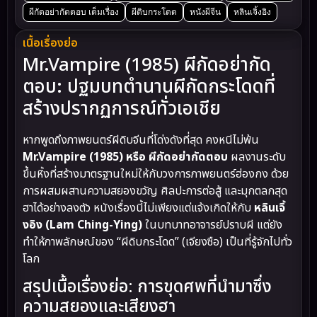
ผีกัดอย่ากัดตอบ เต็มเรื่อง
ผีดิบกระโดด
หนังผีจีน
หลินเจิ้งอิง
เนื้อเรื่องย่อ
Mr.Vampire (1985) ผีกัดอย่ากัด
ตอบ: ปฐมบทตำนานผีกัดกระโดดที่
สร้างปรากฏการณ์ทั่วเอเชีย
หากพูดถึงภาพยนตร์ผีดิบจีนที่โด่งดังที่สุด คงหนีไม่พ้น
Mr.Vampire (1985) หรือ ผีกัดอย่ากัดตอบ
ผลงานระดับ
ขึ้นหิ้งที่สร้างมาตรฐานใหม่ให้กับวงการภาพยนตร์ฮ่องกง ด้วย
การผสมผสานความสยองขวัญ ศิลปะการต่อสู้ และมุกตลกสุด
ฮาได้อย่างลงตัว หนังเรื่องนี้ไม่เพียงแต่แจ้งเกิดให้กับ
หลินเจิ้
งอิง (Lam Ching-Ying)
ในบทบาทอาจารย์ปราบผี แต่ยัง
ทำให้ภาพลักษณ์ของ “ผีดิบกระโดด” (เจียงซือ) เป็นที่รู้จักไปทั่ว
โลก
สรุปเนื้อเรื่องย่อ: การขุดศพที่นำมาซึ่ง
ความสยองและเสียงฮา