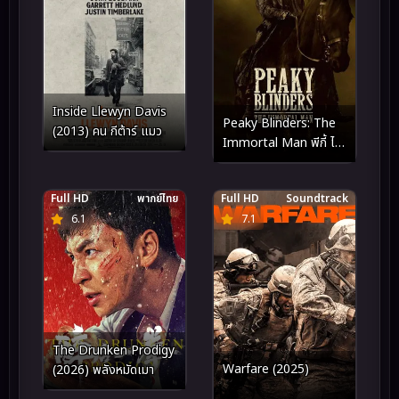
Inside Llewyn Davis
Peaky Blinders: The
(2013) คน กีต้าร์ แมว
Immortal Man พีกี้ ไบ
ลน์เดอร์ส: ชายผู้เป็นอมตะ
(2026)
Full HD
พากย์ไทย
Full HD
Soundtrack
6.1
7.1
The Drunken Prodigy
Warfare (2025)
(2026) พลังหมัดเมา