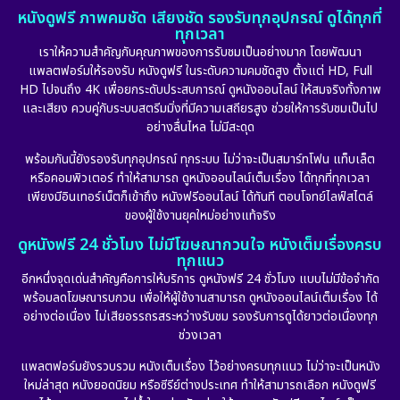
หนังดูฟรี ภาพคมชัด เสียงชัด รองรับทุกอุปกรณ์ ดูได้ทุกที่
Emotional
(101)
ทุกเวลา
เราให้ความสำคัญกับคุณภาพของการรับชมเป็นอย่างมาก โดยพัฒนา
Epic มหากาพย์
(17)
แพลตฟอร์มให้รองรับ หนังดูฟรี ในระดับความคมชัดสูง ตั้งแต่ HD, Full
HD ไปจนถึง 4K เพื่อยกระดับประสบการณ์ ดูหนังออนไลน์ ให้สมจริงทั้งภาพ
Erotic
(10)
และเสียง ควบคู่กับระบบสตรีมมิ่งที่มีความเสถียรสูง ช่วยให้การรับชมเป็นไป
อย่างลื่นไหล ไม่มีสะดุด
Family ครอบครัว
(227)
พร้อมกันนี้ยังรองรับทุกอุปกรณ์ ทุกระบบ ไม่ว่าจะเป็นสมาร์ทโฟน แท็บเล็ต
หรือคอมพิวเตอร์ ทำให้สามารถ ดูหนังออนไลน์เต็มเรื่อง ได้ทุกที่ทุกเวลา
Fantasy จินตนาการ
(265)
เพียงมีอินเทอร์เน็ตก็เข้าถึง หนังฟรีออนไลน์ ได้ทันที ตอบโจทย์ไลฟ์สไตล์
ของผู้ใช้งานยุคใหม่อย่างแท้จริง
Fiction
(11)
ดูหนังฟรี 24 ชั่วโมง ไม่มีโฆษณากวนใจ หนังเต็มเรื่องครบ
ทุกแนว
Film
(57)
อีกหนึ่งจุดเด่นสำคัญคือการให้บริการ ดูหนังฟรี 24 ชั่วโมง แบบไม่มีข้อจำกัด
พร้อมลดโฆษณารบกวน เพื่อให้ผู้ใช้งานสามารถ ดูหนังออนไลน์เต็มเรื่อง ได้
Gothic
(6)
อย่างต่อเนื่อง ไม่เสียอรรถรสระหว่างรับชม รองรับการดูได้ยาวต่อเนื่องทุก
ช่วงเวลา
Grief
(6)
แพลตฟอร์มยังรวบรวม หนังเต็มเรื่อง ไว้อย่างครบทุกแนว ไม่ว่าจะเป็นหนัง
ใหม่ล่าสุด หนังยอดนิยม หรือซีรีย์ต่างประเทศ ทำให้สามารถเลือก หนังดูฟรี
HBO GO
(11)