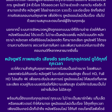
Disaster
(10)
การ ดูหนังฟรี 24 ชั่วโมง ได้ตลอดเวลา ไม่ว่าจะช่วงเช้า กลางวัน หรือดึก ก็
สามารถเข้าถึง หนังดูฟรี ได้อย่างสะดวก รวดเร็ว และต่อเนื่อง อีกทั้งยังมี
Disney+
(24)
การคัดสรรคอนเทนต์คุณภาพ เพื่อให้การ ดูหนังออนไลน์เต็มเรื่อง เต็มไป
ด้วยความสนุกและตอบโจทย์ผู้ใช้งานทุกกลุ่ม
Documentary สารคดี
(92)
นอกจากนี้ ระบบการจัดหมวดหมู่ยังถูกออกแบบมาให้ใช้งานง่าย ช่วยให้ค้นหา
หนังฟรีออนไลน์ ได้รวดเร็ว ไม่ว่าจะเป็นหนังแอคชั่น หนังโรแมนติก หนัง
Drama ดราม่า
(898)
ดราม่า หนังตลก หรือซีรีย์ออนไลน์ยอดฮิต ก็สามารถเลือก ดูหนังฟรี ได้ตรง
ตามความต้องการ ลดเวลาในการค้นหา และเพิ่มความสะดวกในการเข้าถึง
Dystopian
(17)
คอนเทนต์ที่หลากหลายมากยิ่งขึ้น
หนังดูฟรี ภาพคมชัด เสียงชัด รองรับทุกอุปกรณ์ ดูได้ทุกที่
Emotional
(101)
ทุกเวลา
เราให้ความสำคัญกับคุณภาพของการรับชมเป็นอย่างมาก โดยพัฒนา
Epic มหากาพย์
(17)
แพลตฟอร์มให้รองรับ หนังดูฟรี ในระดับความคมชัดสูง ตั้งแต่ HD, Full
HD ไปจนถึง 4K เพื่อยกระดับประสบการณ์ ดูหนังออนไลน์ ให้สมจริงทั้งภาพ
Erotic
(10)
และเสียง ควบคู่กับระบบสตรีมมิ่งที่มีความเสถียรสูง ช่วยให้การรับชมเป็นไป
อย่างลื่นไหล ไม่มีสะดุด
Family ครอบครัว
(227)
พร้อมกันนี้ยังรองรับทุกอุปกรณ์ ทุกระบบ ไม่ว่าจะเป็นสมาร์ทโฟน แท็บเล็ต
หรือคอมพิวเตอร์ ทำให้สามารถ ดูหนังออนไลน์เต็มเรื่อง ได้ทุกที่ทุกเวลา
Fantasy จินตนาการ
(265)
เพียงมีอินเทอร์เน็ตก็เข้าถึง หนังฟรีออนไลน์ ได้ทันที ตอบโจทย์ไลฟ์สไตล์