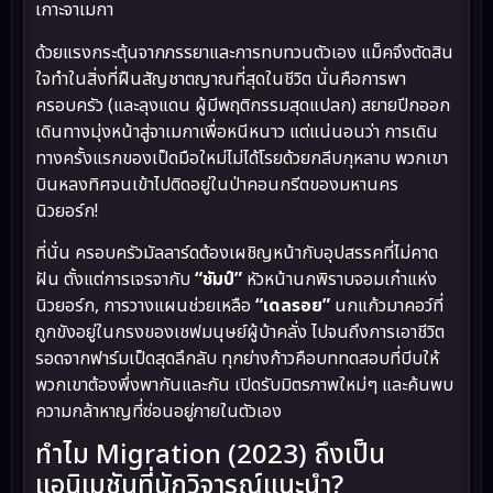
เกาะจาเมกา
ด้วยแรงกระตุ้นจากภรรยาและการทบทวนตัวเอง แม็คจึงตัดสิน
ใจทำในสิ่งที่ฝืนสัญชาตญาณที่สุดในชีวิต นั่นคือการพา
ครอบครัว (และลุงแดน ผู้มีพฤติกรรมสุดแปลก) สยายปีกออก
เดินทางมุ่งหน้าสู่จาเมกาเพื่อหนีหนาว แต่แน่นอนว่า การเดิน
ทางครั้งแรกของเป็ดมือใหม่ไม่ได้โรยด้วยกลีบกุหลาบ พวกเขา
บินหลงทิศจนเข้าไปติดอยู่ในป่าคอนกรีตของมหานคร
นิวยอร์ก!
ที่นั่น ครอบครัวมัลลาร์ดต้องเผชิญหน้ากับอุปสรรคที่ไม่คาด
ฝัน ตั้งแต่การเจรจากับ
“ชัมป์”
หัวหน้านกพิราบจอมเก๋าแห่ง
นิวยอร์ก, การวางแผนช่วยเหลือ
“เดลรอย”
นกแก้วมาคอว์ที่
ถูกขังอยู่ในกรงของเชฟมนุษย์ผู้บ้าคลั่ง ไปจนถึงการเอาชีวิต
รอดจากฟาร์มเป็ดสุดลึกลับ ทุกย่างก้าวคือบททดสอบที่บีบให้
พวกเขาต้องพึ่งพากันและกัน เปิดรับมิตรภาพใหม่ๆ และค้นพบ
ความกล้าหาญที่ซ่อนอยู่ภายในตัวเอง
ทำไม Migration (2023) ถึงเป็น
แอนิเมชันที่นักวิจารณ์แนะนำ?