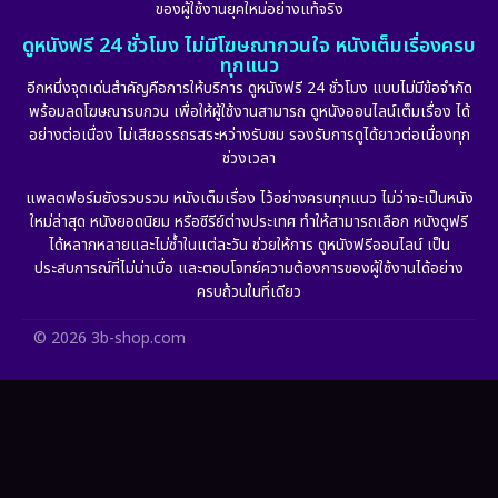
ของผู้ใช้งานยุคใหม่อย่างแท้จริง
Fiction
(11)
ดูหนังฟรี 24 ชั่วโมง ไม่มีโฆษณากวนใจ หนังเต็มเรื่องครบ
ทุกแนว
Film
(57)
อีกหนึ่งจุดเด่นสำคัญคือการให้บริการ ดูหนังฟรี 24 ชั่วโมง แบบไม่มีข้อจำกัด
พร้อมลดโฆษณารบกวน เพื่อให้ผู้ใช้งานสามารถ ดูหนังออนไลน์เต็มเรื่อง ได้
Gothic
(6)
อย่างต่อเนื่อง ไม่เสียอรรถรสระหว่างรับชม รองรับการดูได้ยาวต่อเนื่องทุก
ช่วงเวลา
Grief
(6)
แพลตฟอร์มยังรวบรวม หนังเต็มเรื่อง ไว้อย่างครบทุกแนว ไม่ว่าจะเป็นหนัง
ใหม่ล่าสุด หนังยอดนิยม หรือซีรีย์ต่างประเทศ ทำให้สามารถเลือก หนังดูฟรี
HBO GO
(11)
ได้หลากหลายและไม่ซ้ำในแต่ละวัน ช่วยให้การ ดูหนังฟรีออนไลน์ เป็น
ประสบการณ์ที่ไม่น่าเบื่อ และตอบโจทย์ความต้องการของผู้ใช้งานได้อย่าง
HBO Max
(2)
ครบถ้วนในที่เดียว
Healing
(11)
© 2026 3b-shop.com
Heist
(7)
Historical
(25)
History ประวัติศาสตร์
(63)