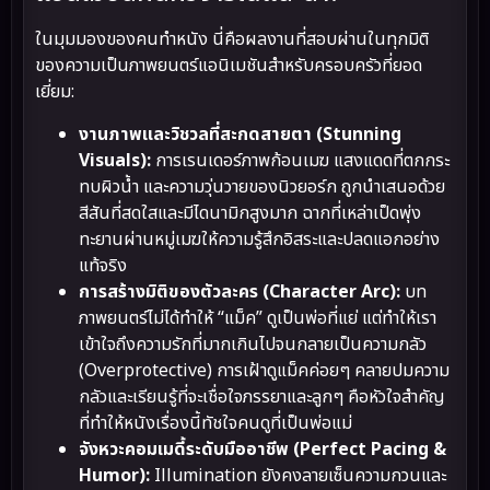
ในมุมมองของคนทำหนัง นี่คือผลงานที่สอบผ่านในทุกมิติ
ของความเป็นภาพยนตร์แอนิเมชันสำหรับครอบครัวที่ยอด
เยี่ยม:
งานภาพและวิชวลที่สะกดสายตา (Stunning
Visuals):
การเรนเดอร์ภาพก้อนเมฆ แสงแดดที่ตกกระ
ทบผิวน้ำ และความวุ่นวายของนิวยอร์ก ถูกนำเสนอด้วย
สีสันที่สดใสและมีไดนามิกสูงมาก ฉากที่เหล่าเป็ดพุ่ง
ทะยานผ่านหมู่เมฆให้ความรู้สึกอิสระและปลดแอกอย่าง
แท้จริง
การสร้างมิติของตัวละคร (Character Arc):
บท
ภาพยนตร์ไม่ได้ทำให้ “แม็ค” ดูเป็นพ่อที่แย่ แต่ทำให้เรา
เข้าใจถึงความรักที่มากเกินไปจนกลายเป็นความกลัว
(Overprotective) การเฝ้าดูแม็คค่อยๆ คลายปมความ
กลัวและเรียนรู้ที่จะเชื่อใจภรรยาและลูกๆ คือหัวใจสำคัญ
ที่ทำให้หนังเรื่องนี้ทัชใจคนดูที่เป็นพ่อแม่
จังหวะคอมเมดี้ระดับมืออาชีพ (Perfect Pacing &
Humor):
Illumination ยังคงลายเซ็นความกวนและ