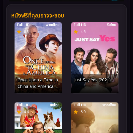
หนังฟรีที่คุณอาจจะชอบ
Full HD
พากย์ไทย
Full HD
ซับไทย
6.3
4.6
Once Upon a Time in
Just Say Yes (2021)
China and America
(1997) หวงเฟยหง พิชิต
ตะวันตก
Full HD
ซับไทย
Full HD
พากย์ไทย
4.6
6.0