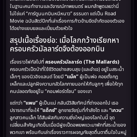
ในฐานะคนทำงานและวิจารณ์ภาพยนตร์ ผมกล้าพูดเลยว่านี่
ไม่ใช่แค่ “การ์ตูนนกบินหนีหนาว” ธรรมดา แต่เป็น Road
Movie ฉบับสัตว์ปีกที่เล่าเรื่องการก้าวข้ามขีดจำกัดของตัวเอง
ได้อย่างแยบยลและเปี่ยมด้วยหัวใจ
สรุปเนื้อเรื่องย่อ: เมื่อโลกกว้างเรียกหา
ครอบครัวมัลลาร์ดจึงต้องออกบิน
เรื่องราวโฟกัสไปที่
ครอบครัวมัลลาร์ด (The Mallards)
ครอบครัวเป็ดป่าที่ใช้ชีวิตอย่างสงบสุข (และจำเจ) อยู่ในสระน้ำ
เล็กๆ ของนิวอิงแลนด์ โดยมี
“แม็ค”
ผู้เป็นพ่อ คอยตั้งกฎ
เหล็กและปลูกฝังความกลัวโลกภายนอกให้กับลูกๆ เพื่อให้ทุก
คนปลอดภัยอยู่ใน “คอมฟอร์ตโซน” ของเขา
แต่ทว่า
“แพม”
ผู้เป็นแม่ กลับมีวิสัยทัศน์ที่ต่างออกไป เธอ
ปรารถนาที่จะให้
“แด็กซ์”
ลูกชายวัยรุ่นที่กำลังโต และ
“เกวน”
ลูกสาวคนเล็ก ได้สัมผัสกับความยิ่งใหญ่ของโลกใบนี้ จุด
เปลี่ยนสำคัญเกิดขึ้นเมื่อมีฝูงเป็ดอพยพแวะมาพักที่สระน้ำของ
พวกเขา พร้อมกับเล่าเรื่องราวการผจญภัยสุดตื่นตาตื่นใจในหมู่