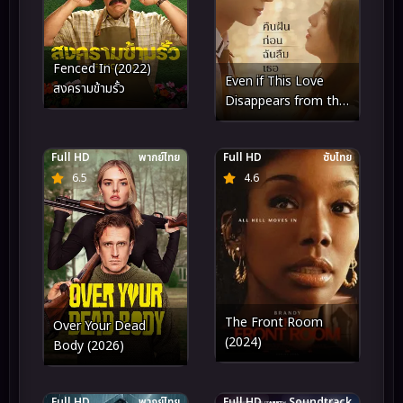
Fenced In (2022)
Even if This Love
สงครามข้ามรั้ว
Disappears from the
World Tonight คืนฝัน
ก่อนฉันลืมเธอ (2025)
Full HD
พากย์ไทย
Full HD
ซับไทย
6.5
4.6
The Front Room
Over Your Dead
(2024)
Body (2026)
Full HD
พากย์ไทย
Full HD
Soundtrack