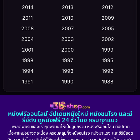
2014
2013
2012
Coming-of-age ชีวิตวัยรุ่น
(43)
2011
2010
2009
Conspiracy
(2)
2008
2007
2005
2004
2003
2002
Crime อาชญากรรม
(355)
2001
2000
1999
Cult Film
(5)
1998
1997
1995
Culture
1994
1993
1992
(23)
1991
1990
1988
Dance เต้น
(6)
1986
1985
1983
DC
(2)
1982
1981
1978
หนังฟรีออนไลน์ อัปเดตหนังใหม่ หนังชนโรง และซี
1974
1971
1962
Detective สืบสวน
(5)
รีย์ดัง ดูหนังฟรี 24 ชั่วโมง ครบทุกแนว
แพลตฟอร์มของเราถูกพัฒนาให้เป็นศูนย์รวม หนังฟรีออนไลน์ ที่อัปเดต
Detective สืบสวน
(56)
เนื้อหาใหม่อย่างต่อเนื่อง ครอบคลุมทั้งหนังชนโรง หนังมาแรง และซีรีย์ยอด
นิยมจากทั่วโลก เพื่อให้ผู้ใช้งานไม่พลาดทุกกระแสความบันเทิง พร้อมรองรับ