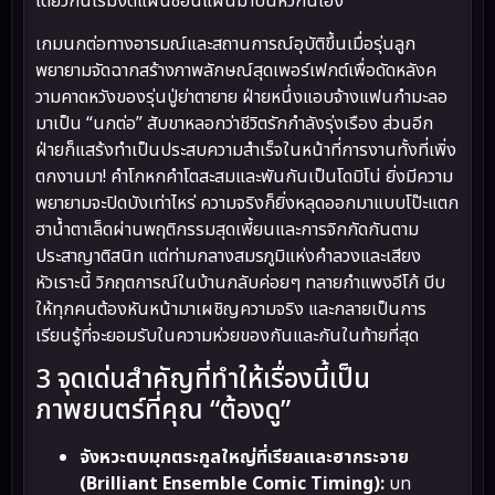
เดียวกันเริ่มงัดแผนซ้อนแผนมาปั่นหัวกันเอง
เกมนกต่อทางอารมณ์และสถานการณ์อุบัติขึ้นเมื่อรุ่นลูก
พยายามจัดฉากสร้างภาพลักษณ์สุดเพอร์เฟกต์เพื่อดัดหลังค
วามคาดหวังของรุ่นปู่ย่าตายาย ฝ่ายหนึ่งแอบจ้างแฟนกำมะลอ
มาเป็น “นกต่อ” สับขาหลอกว่าชีวิตรักกำลังรุ่งเรือง ส่วนอีก
ฝ่ายก็แสร้งทำเป็นประสบความสำเร็จในหน้าที่การงานทั้งที่เพิ่ง
ตกงานมา! คำโกหกคำโตสะสมและพันกันเป็นโดมิโน่ ยิ่งมีความ
พยายามจะปิดบังเท่าไหร่ ความจริงก็ยิ่งหลุดออกมาแบบโป๊ะแตก
ฮาน้ำตาเล็ดผ่านพฤติกรรมสุดเพี้ยนและการจิกกัดกันตาม
ประสาญาติสนิท แต่ท่ามกลางสมรภูมิแห่งคำลวงและเสียง
หัวเราะนี้ วิกฤตการณ์ในบ้านกลับค่อยๆ ทลายกำแพงอีโก้ บีบ
ให้ทุกคนต้องหันหน้ามาเผชิญความจริง และกลายเป็นการ
เรียนรู้ที่จะยอมรับในความห่วยของกันและกันในท้ายที่สุด
3 จุดเด่นสำคัญที่ทำให้เรื่องนี้เป็น
ภาพยนตร์ที่คุณ “ต้องดู”
จังหวะตบมุกตระกูลใหญ่ที่เรียลและฮากระจาย
(Brilliant Ensemble Comic Timing):
บท