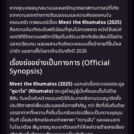
หากคุณเคยสนุกสนานและหลงรักมุกตลกสถานการณ์ที่เกิด
จากความแตกต่างทางวัฒนธรรมและความคิดของคนใน
ครอบครัว ภาพยนตร์เรื่อง
Meet the Khumalos (2025)
คือความบันเทิงระดับพรีเมียมที่คุณไม่ควรพลาด หนังใช้เสน่ห์
ของวิถีชีวิตชาวแอฟริกาใต้ยุคโมเดิร์นมาจิกกัดล้อเลียนได้อย่าง
ฉลาดเฉียบคม ผสมผสานกับจังหวะคอมเมดี้หน้าตายที่ลื่นไหล
น่ารัก และซาบซึ้งใจยาวข้ามปีมาถึงปี 2026
เรื่องย่ออย่างเป็นทางการ (Official
Synopsis)
Meet the Khumalos (2025)
บอกเล่าเรื่องราวของตระกูล
“คูมาโล” (Khumalo)
ตระกูลใหญ่ผู้มั่งคั่งและเต็มไปด้วย
สีสัน วันหนึ่งหัวหน้าครอบครัวได้ประกาศจัดงานรวมญาติครั้ง
ประวัติศาสตร์เพื่อเฉลิมฉลองโอกาสสำคัญ ทว่า สิ่งที่เริ่มต้นด้วย
บรรยากาศกึ่งหวานกึ่งชื่นมื่นกลับแปรเปลี่ยนเป็นความชุลมุน
ทันที เมื่อสมาชิกแต่ละคนต่างพกพา “ความลับ” และแผนลวง
ในใจมาด้วย สัญชาตญาณเอาตัวรอดทำให้เหล่าวายร้ายสายเลือด