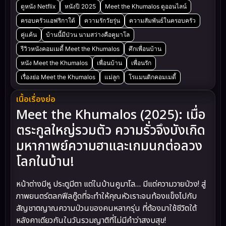
ดูหนัง Netflix
หนังปี 2025
Meet the Khumalos ดูออนไลน์
ครอบครัวแอฟริกาใต้
ความรักวัยรุ่น
ความสัมพันธ์ในครอบครัว
คู่แค้น
บ้านนี้มีป่วน นามสว่างคือคูมาโล
รีวิวหนังคอมเมดี้ Meet the Khumalos
ศึกเพื่อนบ้าน
หนัง Meet the Khumalos
เพื่อนบ้าน
เพื่อนรัก
เรื่องย่อ Meet the Khumalos
แม่ลูก
โรแมนติกคอมเมดี้
เนื้อเรื่องย่อ
Meet the Khumalos (2025): เมื่อ
ตระกูลใหญ่รวมตัว ความรั่วจึงบังเกิด
มหากาพย์ความฮาและเกมนกต่อลวง
โลกในบ้าน!
หน้าต่างมีหู ประตูมีตา แต่ในบ้านคูมาโล… มีแต่ความวายป่วง! สู่
ภาพยนตร์ตลกฟีลกู๊ดที่จะทำให้คุณหัวเราะจนท้องแข็งไปกับ
สัญชาตญาณความป่วนของคนหลากรุ่น ที่ต้องมาใช้ชีวิตใต้
หลังคาเดียวกันในวันรวมญาติที่ไม่มีคำว่าสงบสุข!