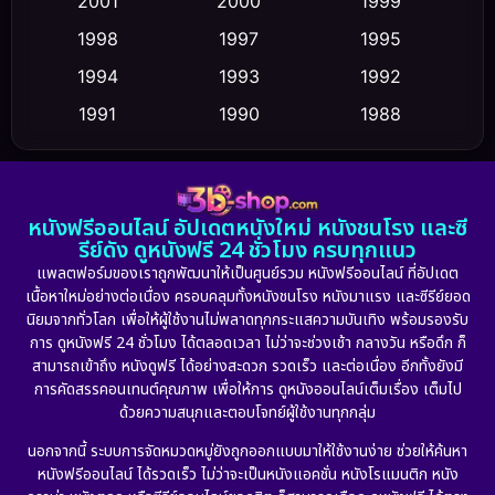
2001
2000
1999
Cult Film
(5)
1998
1997
1995
Culture
1994
1993
1992
(23)
1991
1990
1988
Dance เต้น
(6)
1986
1985
1983
DC
(2)
1982
1981
1978
หนังฟรีออนไลน์ อัปเดตหนังใหม่ หนังชนโรง และซี
1974
1971
1962
Detective สืบสวน
(5)
รีย์ดัง ดูหนังฟรี 24 ชั่วโมง ครบทุกแนว
แพลตฟอร์มของเราถูกพัฒนาให้เป็นศูนย์รวม หนังฟรีออนไลน์ ที่อัปเดต
Detective สืบสวน
(56)
เนื้อหาใหม่อย่างต่อเนื่อง ครอบคลุมทั้งหนังชนโรง หนังมาแรง และซีรีย์ยอด
นิยมจากทั่วโลก เพื่อให้ผู้ใช้งานไม่พลาดทุกกระแสความบันเทิง พร้อมรองรับ
Disaster
(10)
การ ดูหนังฟรี 24 ชั่วโมง ได้ตลอดเวลา ไม่ว่าจะช่วงเช้า กลางวัน หรือดึก ก็
สามารถเข้าถึง หนังดูฟรี ได้อย่างสะดวก รวดเร็ว และต่อเนื่อง อีกทั้งยังมี
Disney+
(24)
การคัดสรรคอนเทนต์คุณภาพ เพื่อให้การ ดูหนังออนไลน์เต็มเรื่อง เต็มไป
ด้วยความสนุกและตอบโจทย์ผู้ใช้งานทุกกลุ่ม
Documentary สารคดี
(92)
นอกจากนี้ ระบบการจัดหมวดหมู่ยังถูกออกแบบมาให้ใช้งานง่าย ช่วยให้ค้นหา
หนังฟรีออนไลน์ ได้รวดเร็ว ไม่ว่าจะเป็นหนังแอคชั่น หนังโรแมนติก หนัง
Drama ดราม่า
(898)