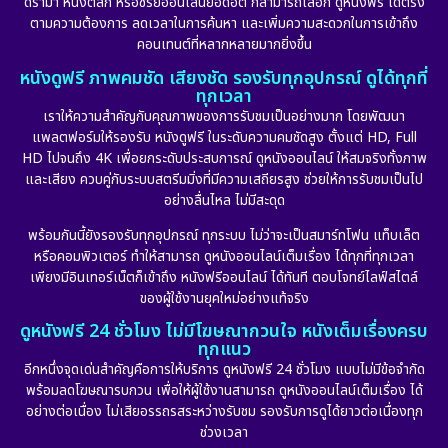
ดราม่า หนังตลก หรือซีรีย์ออนไลน์ยอดฮิต ก็สามารถเลือก ดูหนังฟรี ได้ตรง
ตามความต้องการ ลดเวลาในการค้นหา และเพิ่มความสะดวกในการเข้าถึง
Dystopian
(17)
คอนเทนต์ที่หลากหลายมากยิ่งขึ้น
หนังดูฟรี ภาพคมชัด เสียงชัด รองรับทุกอุปกรณ์ ดูได้ทุกที่
Emotional
(101)
ทุกเวลา
เราให้ความสำคัญกับคุณภาพของการรับชมเป็นอย่างมาก โดยพัฒนา
Epic มหากาพย์
(17)
แพลตฟอร์มให้รองรับ หนังดูฟรี ในระดับความคมชัดสูง ตั้งแต่ HD, Full
HD ไปจนถึง 4K เพื่อยกระดับประสบการณ์ ดูหนังออนไลน์ ให้สมจริงทั้งภาพ
Erotic
(10)
และเสียง ควบคู่กับระบบสตรีมมิ่งที่มีความเสถียรสูง ช่วยให้การรับชมเป็นไป
อย่างลื่นไหล ไม่มีสะดุด
Family ครอบครัว
(227)
พร้อมกันนี้ยังรองรับทุกอุปกรณ์ ทุกระบบ ไม่ว่าจะเป็นสมาร์ทโฟน แท็บเล็ต
หรือคอมพิวเตอร์ ทำให้สามารถ ดูหนังออนไลน์เต็มเรื่อง ได้ทุกที่ทุกเวลา
Fantasy จินตนาการ
(265)
เพียงมีอินเทอร์เน็ตก็เข้าถึง หนังฟรีออนไลน์ ได้ทันที ตอบโจทย์ไลฟ์สไตล์
ของผู้ใช้งานยุคใหม่อย่างแท้จริง
Fiction
(11)
ดูหนังฟรี 24 ชั่วโมง ไม่มีโฆษณากวนใจ หนังเต็มเรื่องครบ
ทุกแนว
Film
(57)
อีกหนึ่งจุดเด่นสำคัญคือการให้บริการ ดูหนังฟรี 24 ชั่วโมง แบบไม่มีข้อจำกัด
พร้อมลดโฆษณารบกวน เพื่อให้ผู้ใช้งานสามารถ ดูหนังออนไลน์เต็มเรื่อง ได้
Gothic
(6)
อย่างต่อเนื่อง ไม่เสียอรรถรสระหว่างรับชม รองรับการดูได้ยาวต่อเนื่องทุก
ช่วงเวลา