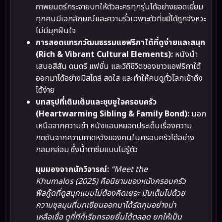
ภาพยนตร์กระจายบทให้ตัวละครทุกรุ่นได้อย่างยอดเยี่ยม
ทุกคนมีเอกลักษณ์และความรั่วเฉพาะตัวที่ขยี้ได้ถูกจังหวะ
ไม่มีมุกฝืนใจ
การสอดแทรกวัฒนธรรมแอฟริกาใต้ที่ดูง่ายและสนุก
(Rich & Vibrant Cultural Elements):
หนังนำ
เสนอสีสัน ดนตรี แฟชั่น และวิถีชีวิตของชาวแอฟริกาใต้
ออกมาได้อย่างมีสไตล์ สดใส และทำให้คนดูทั่วโลกเข้าถึง
ได้ง่าย
บทสรุปที่เติมเต็มและชุบชูใจครอบครัว
(Heartwarming Sibling & Family Bond):
นอก
เหนือจากความขำ หนังแอบหยอดประเด็นเรื่องความ
กดดันจากความคาดหวังของคนในครอบครัวได้อย่าง
กลมกล่อม ซึ้งน้ำตาซึมแบบไม่รู้ตัว
มุมมองจากนักวิจารณ์:
“Meet the
Khumalos (2025) คือนิยามของหนังครอบครัว
ฟีลกู๊ดที่ดูสนุกแบบไม่ต้องคิดเยอะ มันเต็มไปด้วย
ความชุลมุนที่บทเขียนออกมาได้รัดกุมอย่างน่า
เหลือเชื่อ ดูกี่ทีก็เรียกรอยยิ้มได้ตลอด ยกให้เป็น