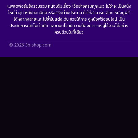
Grief
(6)
แพลตฟอร์มยังรวบรวม หนังเต็มเรื่อง ไว้อย่างครบทุกแนว ไม่ว่าจะเป็นหนัง
ใหม่ล่าสุด หนังยอดนิยม หรือซีรีย์ต่างประเทศ ทำให้สามารถเลือก หนังดูฟรี
HBO GO
(11)
ได้หลากหลายและไม่ซ้ำในแต่ละวัน ช่วยให้การ ดูหนังฟรีออนไลน์ เป็น
ประสบการณ์ที่ไม่น่าเบื่อ และตอบโจทย์ความต้องการของผู้ใช้งานได้อย่าง
HBO Max
(2)
ครบถ้วนในที่เดียว
Healing
(11)
© 2026 3b-shop.com
Heist
(7)
Historical
(25)
History ประวัติศาสตร์
(63)
Holiday
(2)
Horror สยองขวัญ
(393)
Human
(52)