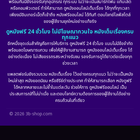
พร้อมกันนี้ยังรองรับทุกอุปกรณ์ ทุกระบบ ไม่ว่าจะเป็นสมาร์ทโฟน แท็บเล็ต
หรือคอมพิวเตอร์ ทำให้สามารถ ดูหนังออนไลน์เต็มเรื่อง ได้ทุกที่ทุกเวลา
Fantasy จินตนาการ
(256)
เพียงมีอินเทอร์เน็ตก็เข้าถึง หนังฟรีออนไลน์ ได้ทันที ตอบโจทย์ไลฟ์สไตล์
ของผู้ใช้งานยุคใหม่อย่างแท้จริง
Fiction
(11)
ดูหนังฟรี 24 ชั่วโมง ไม่มีโฆษณากวนใจ หนังเต็มเรื่องครบ
ทุกแนว
Film
(57)
อีกหนึ่งจุดเด่นสำคัญคือการให้บริการ ดูหนังฟรี 24 ชั่วโมง แบบไม่มีข้อจำกัด
พร้อมลดโฆษณารบกวน เพื่อให้ผู้ใช้งานสามารถ ดูหนังออนไลน์เต็มเรื่อง ได้
Gothic
(6)
อย่างต่อเนื่อง ไม่เสียอรรถรสระหว่างรับชม รองรับการดูได้ยาวต่อเนื่องทุก
ช่วงเวลา
Grief
(6)
แพลตฟอร์มยังรวบรวม หนังเต็มเรื่อง ไว้อย่างครบทุกแนว ไม่ว่าจะเป็นหนัง
ใหม่ล่าสุด หนังยอดนิยม หรือซีรีย์ต่างประเทศ ทำให้สามารถเลือก หนังดูฟรี
HBO GO
(11)
ได้หลากหลายและไม่ซ้ำในแต่ละวัน ช่วยให้การ ดูหนังฟรีออนไลน์ เป็น
ประสบการณ์ที่ไม่น่าเบื่อ และตอบโจทย์ความต้องการของผู้ใช้งานได้อย่าง
HBO Max
(2)
ครบถ้วนในที่เดียว
Healing
(11)
© 2026 3b-shop.com
Heist
(7)