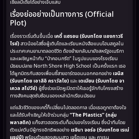
เชียลมีเดียได้อย่างเจ็บแสบ
เรื่องย่ออย่างเป็นทางการ (Official
Plot)
เรื่องราวเริ่มต้นขึ้นเมื่อ
เคดี้ แฮรอน (รับบทโดย แองกาวรี
ไรซ์)
สาวน้อยใสซื่อผู้เติบโตและเรียนหนังสือแบบโฮมสคูลใน
ประเทศเคนยามาตลอดชีวิต ต้องย้ายกลับมายังสหรัฐอเมริกา
และเผชิญหน้ากับ “ป่าคอนกรีต” ในรูปแบบของโรงเรียน
มัธยมปลาย North Shore High School เป็นครั้งแรก เธอ
ได้ผูกมิตรกับสองเพื่อนซี้สายอาร์ตจอมนอกคอกอย่าง
เจนิส
(รับบทโดย เอาลิอิ คราวัลโย)
และ
เดเมียน (รับบทโดย จา
เควล สไปวีย์)
ผู้ซึ่งช่วยเปิดหูเปิดตาให้เธอรู้จักกับโครงสร้าง
ทางสังคมสุดซับซ้อนของเหล่านักเรียนมัธยม
แต่แล้วชีวิตของเคดี้ก็เปลี่ยนไปตลอดกาล เมื่อเธอถูกตาต้องใจ
และได้รับคำเชิญให้เข้าร่วมกลุ่ม
“The Plastics” (กลุ่ม
พลาสติก)
แก๊งสาวฮอตระดับท็อปของโรงเรียน ซึ่งนำทีมโดย
ตัวแม่ควีนบีผู้ทรงอิทธิพลอย่าง
เรจินา จอร์จ (รับบทโดย เรเน่
แรปป์)
พร้อมด้วยสองสมุนสาว เจร็ตเชน และ คาเรน