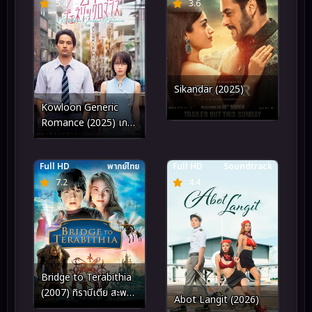
5.4
3.6
Sikandar (2025)
Kowloon Generic
Romance (2025) เกา
ลูน อุบัติรักปริศนาลับ
Full HD
พากย์ไทย
Full HD
Soundtrack
7.2
4.4
Bridge to Terabithia
(2007) ทิราบีเตีย สะพาน
Abot Langit (2026)
มหัศจรรย์