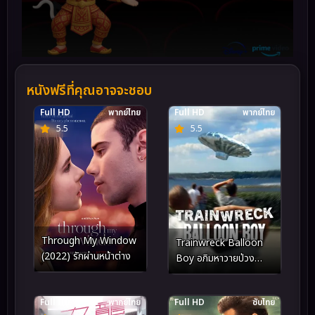
หนังฟรีที่คุณอาจจะชอบ
Full HD
พากย์ไทย
Full HD
พากย์ไทย
5.5
5.5
Through My Window
Trainwreck Balloon
(2022) รักผ่านหน้าต่าง
Boy อภิมหาวายป่วง
บอลลูนบอย (2025)
Full HD
พากย์ไทย
Full HD
ซับไทย