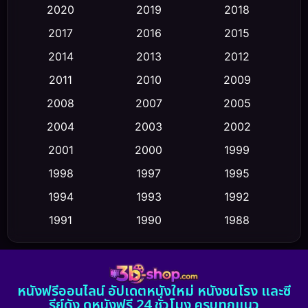
Classic หนังคลาสสิก
(23)
2020
2019
2018
2017
2016
2015
Comedy ตลก
(470)
2014
2013
2012
Coming-of-age ชีวิตวัยรุ่น
(43)
2011
2010
2009
Conspiracy
(2)
2008
2007
2005
2004
2003
2002
Crime อาชญากรรม
(352)
2001
2000
1999
Cult Film
(5)
1998
1997
1995
Culture
1994
1993
1992
(23)
1991
1990
1988
Dance เต้น
(6)
1986
1985
1983
DC
(2)
1982
1981
1978
หนังฟรีออนไลน์ อัปเดตหนังใหม่ หนังชนโรง และซี
1974
1971
1962
Detective สืบสวน
(5)
รีย์ดัง ดูหนังฟรี 24 ชั่วโมง ครบทุกแนว