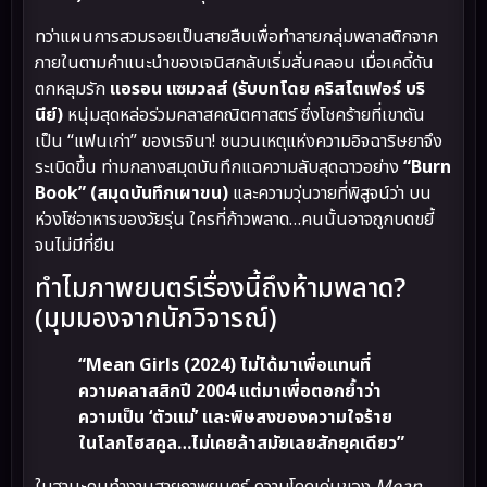
ทว่าแผนการสวมรอยเป็นสายสืบเพื่อทำลายกลุ่มพลาสติกจาก
ภายในตามคำแนะนำของเจนิสกลับเริ่มสั่นคลอน เมื่อเคดี้ดัน
ตกหลุมรัก
แอรอน แซมวลส์ (รับบทโดย คริสโตเฟอร์ บริ
นีย์)
หนุ่มสุดหล่อร่วมคลาสคณิตศาสตร์ ซึ่งโชคร้ายที่เขาดัน
เป็น “แฟนเก่า” ของเรจินา! ชนวนเหตุแห่งความอิจฉาริษยาจึง
ระเบิดขึ้น ท่ามกลางสมุดบันทึกแฉความลับสุดฉาวอย่าง
“Burn
Book” (สมุดบันทึกเผาขน)
และความวุ่นวายที่พิสูจน์ว่า บน
ห่วงโซ่อาหารของวัยรุ่น ใครที่ก้าวพลาด…คนนั้นอาจถูกบดขยี้
จนไม่มีที่ยืน
ทำไมภาพยนตร์เรื่องนี้ถึงห้ามพลาด?
(มุมมองจากนักวิจารณ์)
“Mean Girls (2024) ไม่ได้มาเพื่อแทนที่
ความคลาสสิกปี 2004 แต่มาเพื่อตอกย้ำว่า
ความเป็น ‘ตัวแม่’ และพิษสงของความใจร้าย
ในโลกไฮสคูล…ไม่เคยล้าสมัยเลยสักยุคเดียว”