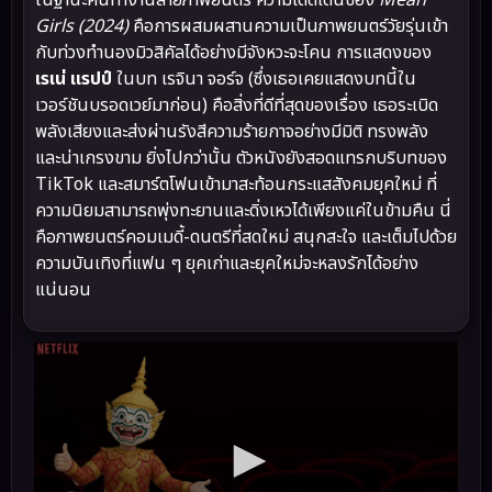
ในฐานะคนทำงานสายภาพยนตร์ ความโดดเด่นของ
Mean
Girls (2024)
คือการผสมผสานความเป็นภาพยนตร์วัยรุ่นเข้า
กับท่วงทำนองมิวสิคัลได้อย่างมีจังหวะจะโคน การแสดงของ
เรเน่ แรปป์
ในบท เรจินา จอร์จ (ซึ่งเธอเคยแสดงบทนี้ใน
เวอร์ชันบรอดเวย์มาก่อน) คือสิ่งที่ดีที่สุดของเรื่อง เธอระเบิด
พลังเสียงและส่งผ่านรังสีความร้ายกาจอย่างมีมิติ ทรงพลัง
และน่าเกรงขาม ยิ่งไปกว่านั้น ตัวหนังยังสอดแทรกบริบทของ
TikTok และสมาร์ตโฟนเข้ามาสะท้อนกระแสสังคมยุคใหม่ ที่
ความนิยมสามารถพุ่งทะยานและดิ่งเหวได้เพียงแค่ในข้ามคืน นี่
คือภาพยนตร์คอมเมดี้-ดนตรีที่สดใหม่ สนุกสะใจ และเต็มไปด้วย
ความบันเทิงที่แฟน ๆ ยุคเก่าและยุคใหม่จะหลงรักได้อย่าง
แน่นอน