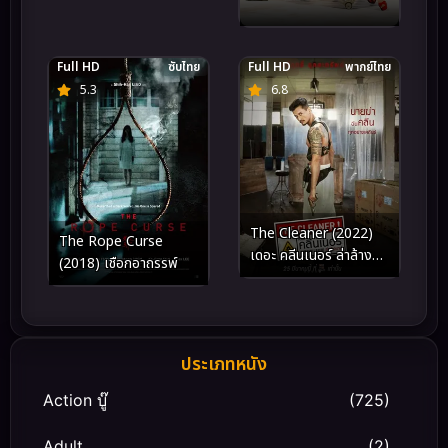
Full HD
ซับไทย
Full HD
พากย์ไทย
5.3
6.8
The Cleaner (2022)
The Rope Curse
เดอะ คลีนเนอร์ ล่าล้าง
(2018) เชือกอาถรรพ์
บาป
ประเภทหนัง
Action บู๊
(725)
Adult
(2)