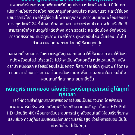
แพลตฟอร์มของเราถูกพัฒนาให้เป็นศูนย์รวม หนังฟรีออนไลน์ ที่อัปเดต
Detective สืบสวน
(56)
เนื้อหาใหม่อย่างต่อเนื่อง ครอบคลุมทั้งหนังชนโรง หนังมาแรง และซีรีย์ยอด
นิยมจากทั่วโลก เพื่อให้ผู้ใช้งานไม่พลาดทุกกระแสความบันเทิง พร้อมรองรับ
Disaster
(10)
การ ดูหนังฟรี 24 ชั่วโมง ได้ตลอดเวลา ไม่ว่าจะช่วงเช้า กลางวัน หรือดึก ก็
สามารถเข้าถึง หนังดูฟรี ได้อย่างสะดวก รวดเร็ว และต่อเนื่อง อีกทั้งยังมี
Disney+
(23)
การคัดสรรคอนเทนต์คุณภาพ เพื่อให้การ ดูหนังออนไลน์เต็มเรื่อง เต็มไป
ด้วยความสนุกและตอบโจทย์ผู้ใช้งานทุกกลุ่ม
Documentary สารคดี
(91)
นอกจากนี้ ระบบการจัดหมวดหมู่ยังถูกออกแบบมาให้ใช้งานง่าย ช่วยให้ค้นหา
หนังฟรีออนไลน์ ได้รวดเร็ว ไม่ว่าจะเป็นหนังแอคชั่น หนังโรแมนติก หนัง
Drama ดราม่า
(887)
ดราม่า หนังตลก หรือซีรีย์ออนไลน์ยอดฮิต ก็สามารถเลือก ดูหนังฟรี ได้ตรง
ตามความต้องการ ลดเวลาในการค้นหา และเพิ่มความสะดวกในการเข้าถึง
Dystopian
(17)
คอนเทนต์ที่หลากหลายมากยิ่งขึ้น
หนังดูฟรี ภาพคมชัด เสียงชัด รองรับทุกอุปกรณ์ ดูได้ทุกที่
Emotional
(101)
ทุกเวลา
เราให้ความสำคัญกับคุณภาพของการรับชมเป็นอย่างมาก โดยพัฒนา
Epic มหากาพย์
(17)
แพลตฟอร์มให้รองรับ หนังดูฟรี ในระดับความคมชัดสูง ตั้งแต่ HD, Full
HD ไปจนถึง 4K เพื่อยกระดับประสบการณ์ ดูหนังออนไลน์ ให้สมจริงทั้งภาพ
Erotic
(10)
และเสียง ควบคู่กับระบบสตรีมมิ่งที่มีความเสถียรสูง ช่วยให้การรับชมเป็นไป
อย่างลื่นไหล ไม่มีสะดุด
Family ครอบครัว
(226)