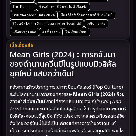
The Plastics
ก๊วนสาวซ่าส์ วีนซะไม่มี เรื่องย่อ
นักแสดง Mean Girls 2024
มีน เกิร์ลส์ ก๊วนสาวซ่าส์ วีนซะไม่มี
รีวิวหนัง Mean Girls ก๊วนสาวซ่าส์ วีนซะไม่มี
เรจิน่า จอร์จ
แก๊งสาวสุดฮอต
แคดี้ เฮรอน
โรงเรียนมัธยม
เนื้อเรื่องย่อ
Mean Girls (2024) : การกลับมา
ของตํานานควีนบีในรูปแบบมิวสิคัล
ยุคใหม่ แสบกว่าเดิม!
หลังจากสร้างปรากฏการณ์ทางป๊อปคัลเจอร์ (Pop Culture)
ระดับโลกมานานกว่าสองทศวรรษ
Mean Girls (2024) ก๊วน
สาวซ่าส์ วีนซะไม่มี
ภายใต้การเขียนบทของ
ทีน่า เฟย์ (Tina
Fey)
ได้กลับมาเขย่าบัลลังก์ไฮสคูลอีกครั้งในรูปแบบภาพยนตร์
มิวสิคัล-คอมเมดี้สุดปัง ที่ดัดแปลงมาจากละครเวทีบรอดเวย์ชื่อ
ดัง โดยเวอร์ชันนี้ไม่ได้เป็นเพียงแค่การฉายซ้ำของเดิม แต่
เป็นการยกระดับความร้ายลึกผ่านพลังเสียงและยุคสมัยของโซ