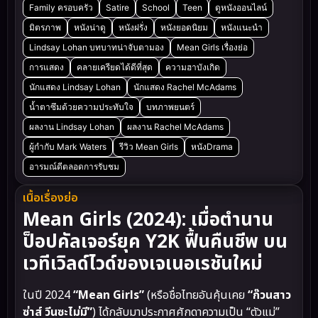
Family ครอบครัว
Satire
School
Teen
ดูหนังออนไลน์
มิตรภาพ
หนังน่าดู
หนังฝรั่ง
หนังยอดนิยม
หนังแนะนำ
Lindsay Lohan บทบาทน่าจับตามอง
Mean Girls เรื่องย่อ
การแสดง
คลายเครียดได้ดีที่สุด
ความฮาบังเกิด
นักแสดง Lindsay Lohan
นักแสดง Rachel McAdams
น้ำตาซึมด้วยความประทับใจ
บทภาพยนตร์
ผลงาน Lindsay Lohan
ผลงาน Rachel McAdams
ผู้กำกับ Mark Waters
รีวิว Mean Girls
หนังDrama
อารมณ์ดีตลอดการรับชม
เนื้อเรื่องย่อ
Mean Girls (2024): เมื่อตำนาน
ป็อปคัลเจอร์ยุค Y2K ฟื้นคืนชีพ บน
เวทีเวิลด์ไวด์ของเจเนอเรชันใหม่
ในปี 2024
“Mean Girls”
(หรือชื่อไทยอันคุ้นเคย
“ก๊วนสาว
ซ่าส์ วีนซะไม่มี”
) ได้กลับมาประกาศศักดาความเป็น “ตัวแม่”