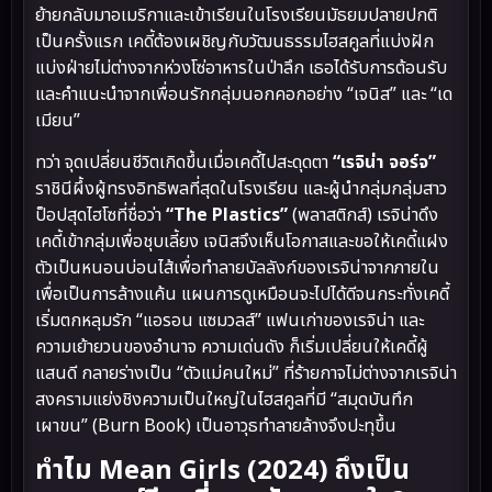
ย้ายกลับมาอเมริกาและเข้าเรียนในโรงเรียนมัธยมปลายปกติ
เป็นครั้งแรก เคดี้ต้องเผชิญกับวัฒนธรรมไฮสคูลที่แบ่งฝัก
แบ่งฝ่ายไม่ต่างจากห่วงโซ่อาหารในป่าลึก เธอได้รับการต้อนรับ
และคำแนะนำจากเพื่อนรักกลุ่มนอกคอกอย่าง “เจนิส” และ “เด
เมียน”
ทว่า จุดเปลี่ยนชีวิตเกิดขึ้นเมื่อเคดี้ไปสะดุดตา
“เรจิน่า จอร์จ”
ราชินีผึ้งผู้ทรงอิทธิพลที่สุดในโรงเรียน และผู้นำกลุ่มกลุ่มสาว
ป็อปสุดไฮโซที่ชื่อว่า
“The Plastics”
(พลาสติกส์) เรจิน่าดึง
เคดี้เข้ากลุ่มเพื่อชุบเลี้ยง เจนิสจึงเห็นโอกาสและขอให้เคดี้แฝง
ตัวเป็นหนอนบ่อนไส้เพื่อทำลายบัลลังก์ของเรจิน่าจากภายใน
เพื่อเป็นการล้างแค้น แผนการดูเหมือนจะไปได้ดีจนกระทั่งเคดี้
เริ่มตกหลุมรัก “แอรอน แซมวลส์” แฟนเก่าของเรจิน่า และ
ความเย้ายวนของอำนาจ ความเด่นดัง ก็เริ่มเปลี่ยนให้เคดี้ผู้
แสนดี กลายร่างเป็น “ตัวแม่คนใหม่” ที่ร้ายกาจไม่ต่างจากเรจิน่า
สงครามแย่งชิงความเป็นใหญ่ในไฮสคูลที่มี “สมุดบันทึก
เผาขน” (Burn Book) เป็นอาวุธทำลายล้างจึงปะทุขึ้น
ทำไม Mean Girls (2024) ถึงเป็น