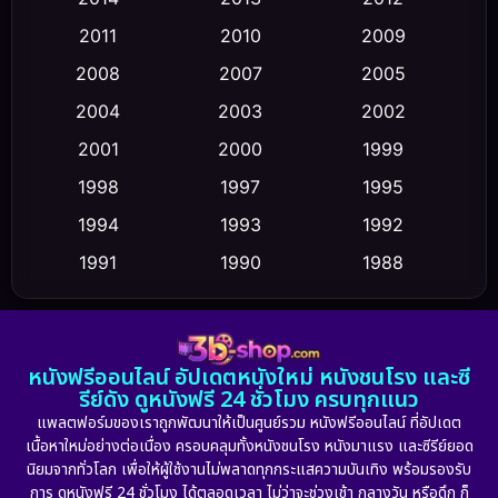
Coming-of-age ชีวิตวัยรุ่น
(43)
2011
2010
2009
Conspiracy
(2)
2008
2007
2005
2004
2003
2002
Crime อาชญากรรม
(347)
2001
2000
1999
Cult Film
(5)
1998
1997
1995
Culture
1994
1993
1992
(23)
1991
1990
1988
Dance เต้น
(6)
1986
1985
1983
DC
(2)
1982
1981
1978
หนังฟรีออนไลน์ อัปเดตหนังใหม่ หนังชนโรง และซี
1974
1971
1962
Detective สืบสวน
(5)
รีย์ดัง ดูหนังฟรี 24 ชั่วโมง ครบทุกแนว
แพลตฟอร์มของเราถูกพัฒนาให้เป็นศูนย์รวม หนังฟรีออนไลน์ ที่อัปเดต
Detective สืบสวน
(56)
เนื้อหาใหม่อย่างต่อเนื่อง ครอบคลุมทั้งหนังชนโรง หนังมาแรง และซีรีย์ยอด
นิยมจากทั่วโลก เพื่อให้ผู้ใช้งานไม่พลาดทุกกระแสความบันเทิง พร้อมรองรับ
Disaster
(10)
การ ดูหนังฟรี 24 ชั่วโมง ได้ตลอดเวลา ไม่ว่าจะช่วงเช้า กลางวัน หรือดึก ก็