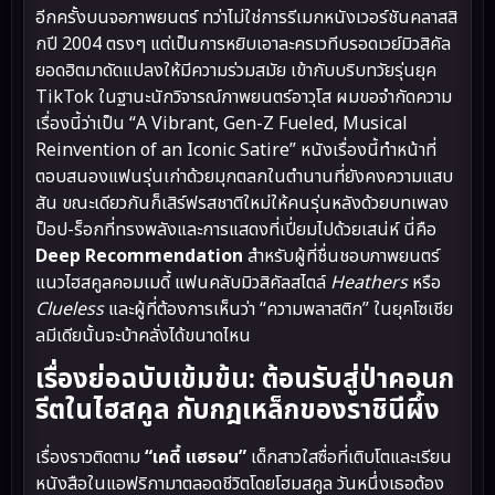
อีกครั้งบนจอภาพยนตร์ ทว่าไม่ใช่การรีเมกหนังเวอร์ชันคลาสสิ
กปี 2004 ตรงๆ แต่เป็นการหยิบเอาละครเวทีบรอดเวย์มิวสิคัล
ยอดฮิตมาดัดแปลงให้มีความร่วมสมัย เข้ากับบริบทวัยรุ่นยุค
TikTok ในฐานะนักวิจารณ์ภาพยนตร์อาวุโส ผมขอจำกัดความ
เรื่องนี้ว่าเป็น “A Vibrant, Gen-Z Fueled, Musical
Reinvention of an Iconic Satire” หนังเรื่องนี้ทำหน้าที่
ตอบสนองแฟนรุ่นเก่าด้วยมุกตลกในตำนานที่ยังคงความแสบ
สัน ขณะเดียวกันก็เสิร์ฟรสชาติใหม่ให้คนรุ่นหลังด้วยบทเพลง
ป็อป-ร็อกที่ทรงพลังและการแสดงที่เปี่ยมไปด้วยเสน่ห์ นี่คือ
Deep Recommendation
สำหรับผู้ที่ชื่นชอบภาพยนตร์
แนวไฮสคูลคอมเมดี้ แฟนคลับมิวสิคัลสไตล์
Heathers
หรือ
Clueless
และผู้ที่ต้องการเห็นว่า “ความพลาสติก” ในยุคโซเชีย
ลมีเดียนั้นจะบ้าคลั่งได้ขนาดไหน
เรื่องย่อฉบับเข้มข้น: ต้อนรับสู่ป่าคอนก
รีตในไฮสคูล กับกฎเหล็กของราชินีผึ้ง
เรื่องราวติดตาม
“เคดี้ แฮรอน”
เด็กสาวใสซื่อที่เติบโตและเรียน
หนังสือในแอฟริกามาตลอดชีวิตโดยโฮมสคูล วันหนึ่งเธอต้อง