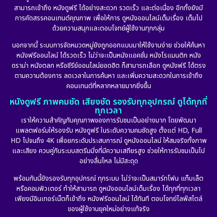
สามารถเข้าถึง หนังดูฟรี ได้อย่างสะดวก รวดเร็ว และต่อเนื่อง อีกทั้งยังมี
Disney+
(21)
การคัดสรรคอนเทนต์คุณภาพ เพื่อให้การ ดูหนังออนไลน์เต็มเรื่อง เต็มไป
ด้วยความสนุกและตอบโจทย์ผู้ใช้งานทุกกลุ่ม
Documentary สารคดี
(91)
นอกจากนี้ ระบบการจัดหมวดหมู่ยังถูกออกแบบมาให้ใช้งานง่าย ช่วยให้ค้นหา
หนังฟรีออนไลน์ ได้รวดเร็ว ไม่ว่าจะเป็นหนังแอคชั่น หนังโรแมนติก หนัง
Drama ดราม่า
(882)
ดราม่า หนังตลก หรือซีรีย์ออนไลน์ยอดฮิต ก็สามารถเลือก ดูหนังฟรี ได้ตรง
ตามความต้องการ ลดเวลาในการค้นหา และเพิ่มความสะดวกในการเข้าถึง
Dystopian
(17)
คอนเทนต์ที่หลากหลายมากยิ่งขึ้น
หนังดูฟรี ภาพคมชัด เสียงชัด รองรับทุกอุปกรณ์ ดูได้ทุกที่
Emotional
(101)
ทุกเวลา
เราให้ความสำคัญกับคุณภาพของการรับชมเป็นอย่างมาก โดยพัฒนา
Epic มหากาพย์
(17)
แพลตฟอร์มให้รองรับ หนังดูฟรี ในระดับความคมชัดสูง ตั้งแต่ HD, Full
HD ไปจนถึง 4K เพื่อยกระดับประสบการณ์ ดูหนังออนไลน์ ให้สมจริงทั้งภาพ
Erotic
(10)
และเสียง ควบคู่กับระบบสตรีมมิ่งที่มีความเสถียรสูง ช่วยให้การรับชมเป็นไป
อย่างลื่นไหล ไม่มีสะดุด
Family ครอบครัว
(225)
พร้อมกันนี้ยังรองรับทุกอุปกรณ์ ทุกระบบ ไม่ว่าจะเป็นสมาร์ทโฟน แท็บเล็ต
หรือคอมพิวเตอร์ ทำให้สามารถ ดูหนังออนไลน์เต็มเรื่อง ได้ทุกที่ทุกเวลา
Fantasy จินตนาการ
(253)
เพียงมีอินเทอร์เน็ตก็เข้าถึง หนังฟรีออนไลน์ ได้ทันที ตอบโจทย์ไลฟ์สไตล์
ของผู้ใช้งานยุคใหม่อย่างแท้จริง
Fiction
(11)