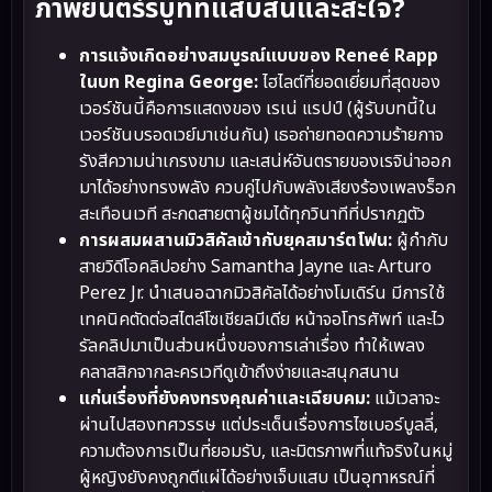
ภาพยนตร์รีบูทที่แสบสันและสะใจ?
การแจ้งเกิดอย่างสมบูรณ์แบบของ Reneé Rapp
ในบท Regina George:
ไฮไลต์ที่ยอดเยี่ยมที่สุดของ
เวอร์ชันนี้คือการแสดงของ เรเน่ แรปป์ (ผู้รับบทนี้ใน
เวอร์ชันบรอดเวย์มาเช่นกัน) เธอถ่ายทอดความร้ายกาจ
รังสีความน่าเกรงขาม และเสน่ห์อันตรายของเรจิน่าออก
มาได้อย่างทรงพลัง ควบคู่ไปกับพลังเสียงร้องเพลงร็อก
สะเทือนเวที สะกดสายตาผู้ชมได้ทุกวินาทีที่ปรากฏตัว
การผสมผสานมิวสิคัลเข้ากับยุคสมาร์ตโฟน:
ผู้กำกับ
สายวิดีโอคลิปอย่าง Samantha Jayne และ Arturo
Perez Jr. นำเสนอฉากมิวสิคัลได้อย่างโมเดิร์น มีการใช้
เทคนิคตัดต่อสไตล์โซเชียลมีเดีย หน้าจอโทรศัพท์ และไว
รัลคลิปมาเป็นส่วนหนึ่งของการเล่าเรื่อง ทำให้เพลง
คลาสสิกจากละครเวทีดูเข้าถึงง่ายและสนุกสนาน
แก่นเรื่องที่ยังคงทรงคุณค่าและเฉียบคม:
แม้เวลาจะ
ผ่านไปสองทศวรรษ แต่ประเด็นเรื่องการไซเบอร์บูลลี่,
ความต้องการเป็นที่ยอมรับ, และมิตรภาพที่แท้จริงในหมู่
ผู้หญิงยังคงถูกตีแผ่ได้อย่างเจ็บแสบ เป็นอุทาหรณ์ที่