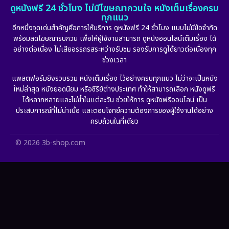
ดูหนังฟรี 24 ชั่วโมง ไม่มีโฆษณากวนใจ หนังเต็มเรื่องครบ
ทุกแนว
Film
(57)
อีกหนึ่งจุดเด่นสำคัญคือการให้บริการ ดูหนังฟรี 24 ชั่วโมง แบบไม่มีข้อจำกัด
พร้อมลดโฆษณารบกวน เพื่อให้ผู้ใช้งานสามารถ ดูหนังออนไลน์เต็มเรื่อง ได้
Gothic
(6)
อย่างต่อเนื่อง ไม่เสียอรรถรสระหว่างรับชม รองรับการดูได้ยาวต่อเนื่องทุก
ช่วงเวลา
Grief
(6)
แพลตฟอร์มยังรวบรวม หนังเต็มเรื่อง ไว้อย่างครบทุกแนว ไม่ว่าจะเป็นหนัง
ใหม่ล่าสุด หนังยอดนิยม หรือซีรีย์ต่างประเทศ ทำให้สามารถเลือก หนังดูฟรี
HBO GO
(10)
ได้หลากหลายและไม่ซ้ำในแต่ละวัน ช่วยให้การ ดูหนังฟรีออนไลน์ เป็น
ประสบการณ์ที่ไม่น่าเบื่อ และตอบโจทย์ความต้องการของผู้ใช้งานได้อย่าง
HBO Max
(2)
ครบถ้วนในที่เดียว
Healing
(11)
© 2026 3b-shop.com
Heist
(7)
Historical
(25)
History ประวัติศาสตร์
(62)