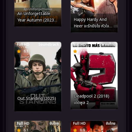
An Unforgettable
Happy Hardy And
Year Autumn (2023)
Heer จะรักยังไง หัวใจ
ปีที่ไม่อาจลืมเลือน ฤดู
ดวงเดียว (2020)
ใบไม้ร่วง
Full HD
Soundtrack
Full HD
พากย์ไทย
8.1
7.6
Deadpool 2 (2018)
Out Standing (2025)
เดดพูล 2
Full HD
ซับไทย
Full HD
ซับไทย
6.1
8.9