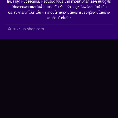
ใหม่ล่าสุด หนังยอดนิยม หรือซีรีย์ต่างประเทศ ทำให้สามารถเลือก หนังดูฟรี
HBO GO
(10)
ได้หลากหลายและไม่ซ้ำในแต่ละวัน ช่วยให้การ ดูหนังฟรีออนไลน์ เป็น
ประสบการณ์ที่ไม่น่าเบื่อ และตอบโจทย์ความต้องการของผู้ใช้งานได้อย่าง
HBO Max
(2)
ครบถ้วนในที่เดียว
Healing
(11)
© 2026 3b-shop.com
Heist
(7)
Historical
(25)
History ประวัติศาสตร์
(62)
Holiday
(2)
Horror สยองขวัญ
(386)
Human
(52)
Inspirational แรงบันดาลใจ
(93)