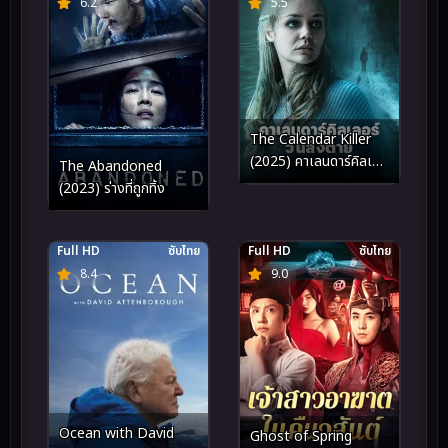
6.2
5.5
The Calendar Killer
(2025) คาเลนดาร์คิลเลอ
The Abandoned
ร์ วันสั่งตาย
(2023) ร่างที่ถูกทิ้ง
Full HD
ซับไทย
Full HD
ซับไทย
8.4
9.0
Ocean with David
Ghost of Spring