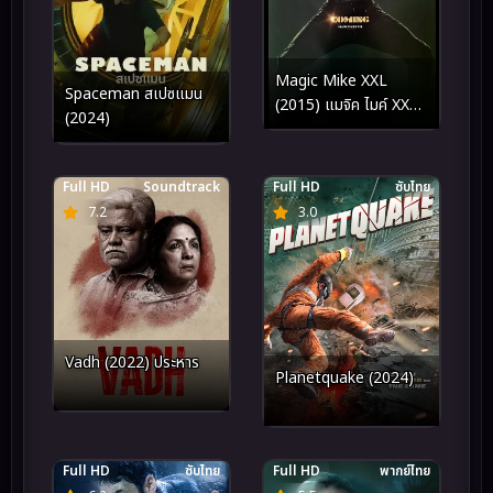
Magic Mike XXL
Spaceman สเปซแมน
(2015) แมจิค ไมค์ XXL
(2024)
เต้นเปลื้องฝัน
Full HD
Soundtrack
Full HD
ซับไทย
7.2
3.0
Vadh (2022) ประหาร
Planetquake (2024)
Full HD
ซับไทย
Full HD
พากย์ไทย