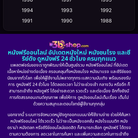
Culture
1994
1993
1992
(23)
1991
1990
1988
Dance เต้น
(6)
1986
1985
1983
DC
(2)
1982
1981
1978
หนังฟรีออนไลน์ อัปเดตหนังใหม่ หนังชนโรง และซี
1974
1971
1962
Detective สืบสวน
(5)
รีย์ดัง ดูหนังฟรี 24 ชั่วโมง ครบทุกแนว
แพลตฟอร์มของเราถูกพัฒนาให้เป็นศูนย์รวม หนังฟรีออนไลน์ ที่อัปเดต
Detective สืบสวน
(56)
เนื้อหาใหม่อย่างต่อเนื่อง ครอบคลุมทั้งหนังชนโรง หนังมาแรง และซีรีย์ยอด
นิยมจากทั่วโลก เพื่อให้ผู้ใช้งานไม่พลาดทุกกระแสความบันเทิง พร้อมรองรับ
Disaster
(10)
การ ดูหนังฟรี 24 ชั่วโมง ได้ตลอดเวลา ไม่ว่าจะช่วงเช้า กลางวัน หรือดึก ก็
สามารถเข้าถึง หนังดูฟรี ได้อย่างสะดวก รวดเร็ว และต่อเนื่อง อีกทั้งยังมี
Disney+
(21)
การคัดสรรคอนเทนต์คุณภาพ เพื่อให้การ ดูหนังออนไลน์เต็มเรื่อง เต็มไป
ด้วยความสนุกและตอบโจทย์ผู้ใช้งานทุกกลุ่ม
Documentary สารคดี
(91)
นอกจากนี้ ระบบการจัดหมวดหมู่ยังถูกออกแบบมาให้ใช้งานง่าย ช่วยให้ค้นหา
หนังฟรีออนไลน์ ได้รวดเร็ว ไม่ว่าจะเป็นหนังแอคชั่น หนังโรแมนติก หนัง
Drama ดราม่า
(882)
ดราม่า หนังตลก หรือซีรีย์ออนไลน์ยอดฮิต ก็สามารถเลือก ดูหนังฟรี ได้ตรง
ตามความต้องการ ลดเวลาในการค้นหา และเพิ่มความสะดวกในการเข้าถึง
Dystopian
(17)