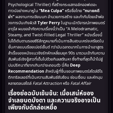
Psychological Thriller) ที่สร้างกระแสทอล์กออฟเดอะ
ทาวน์อย่างหนาหูใน
“Mea Culpa”
หรือชื่อไทย
“ทนายคดี
ฆ่า”
ผลงานการเขียนบท อำนวยการสร้าง และกำกับโดยเจ้าพ่อ
วงการบันเทิงผิวสี
Tyler Perry
ในฐานะนักวิจารณ์ภาพยนตร์
อาวุโส ผมขอจำกัดความเรื่องนี้ว่าเป็น “A Melodramatic,
Steamy, and Twist-Filled Legal Thriller” หนังเรื่องนี้
ไม่ได้เดินตามรอยซีรีส์กฎหมายที่เน้นการสืบสวนเคร่งเครียดใน
ชั้นศาลแบบร้อยเปอร์เซ็นต์ ทว่ามันฉลาดมากในการนำเอาสูตร
สำเร็จของหนังแนวชิงรักหักเหลี่ยมยุค 90s มารวมเข้ากับความ
สัมพันธ์เชิงชู้สาวที่เต็มไปด้วยกิเลสตัณหา ซึ่งท้ายที่สุดก็นำไปสู่
ปมปริศนาที่ยากเกินกว่าจะถอนตัว นี่คือ
Deep
Recommendation
สำหรับผู้ที่ชื่นชอบภาพยนตร์สไตล์อีโร
ติกทริลเลอร์ที่เน้นความสัมพันธ์ซับซ้อน ซ่อนเงื่อน และหักมุม
หลายตลบสไตล์
Fatal Attraction
หรือ
Fatal Affair
เรื่องย่อฉบับเข้มข้น: เมื่อเสน่ห์ของ
จำเลยบดบังตา และความจริงอาจเป็น
เพียงกับดักล่อเหยื่อ