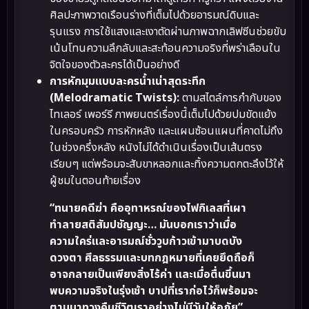
ศิลปะภาพวาดเรือนร่างที่เต็มไปด้วยอารมณ์ดิบและ
รุนแรง การใช้แสงและเงาตัดผ่านภาพฉากเลิฟซีนช่วยขับ
เน้นโทนความลึกลับและสะท้อนความจริงที่พร่าเลือนใน
จิตใจของตัวละครได้เป็นอย่างดี
การหักมุมแบบละครน้ำเน่าสุดระทึก
(Melodramatic Twists):
ตามสไตล์การกำกับของ
ไทเลอร์ เพอร์รี ภาพยนตร์เรื่องนี้เต็มไปด้วยปมขัดแย้ง
ในครอบครัว การหักหลัง และแผนซ้อนแผนที่คาดไม่ถึง
ในช่วงครึ่งหลัง หนังไม่ได้ดำเนินเรื่องเป็นเส้นตรง
เรียบๆ แต่พร้อมจะสับขาหลอกและทิ้งความตกตะลึงไว้ให้
ผู้ชมในตอนท้ายเรื่อง
“ทนายคดีฆ่า คืออุทาหรณ์ของไฟกิเลสที่เผา
ทำลายสติสัมปชัญญะ… มันบอกเราว่าเมื่อ
ความใคร่และอารมณ์ชั่ววูบก้าวเข้ามาบดบัง
ดวงตา ศีลธรรมและบทกฎหมายที่เคยยึดถือก็
อาจกลายเป็นเพียงสิ่งไร้ค่า และเมื่อตื่นขึ้นมา
พบความจริงในรุ่งเช้า บาปที่เราก่อไว้ก็พร้อมจะ
ตามมาทวงคืนชีวิตเราอย่างไม่มีวันให้อภัย”