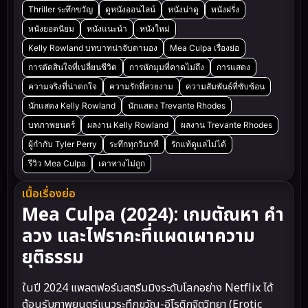
Thriller ระทึกขวัญ
ดูหนังออนไลน์
หนังน่าดู
หนังฝรั่ง
หนังยอดนิยม
หนังแนะนำ
หนังใหม่
Kelly Rowland บทบาทน่าจับตามอง
Mea Culpa เรื่องย่อ
การตัดสินใจที่เปลี่ยนชีวิต
การหักมุมที่คาดไม่ถึง
การแสดง
ความจริงที่น่าตกใจ
ความรักที่สวยงาม
ความสัมพันธ์ที่ซับซ้อน
นักแสดง Kelly Rowland
นักแสดง Trevante Rhodes
บทภาพยนตร์
ผลงาน Kelly Rowland
ผลงาน Trevante Rhodes
ผู้กำกับ Tyler Perry
ระทึกทุกวินาที
รักแท้ดูแลไม่ได้
รีวิว Mea Culpa
เดาทางไม่ถูก
เนื้อเรื่องย่อ
Mea Culpa (2024): เกมตัณหา คำ
ลวง และไฟราคะที่แผดเผาความ
ยุติธรรม
ในปี 2024 แพลตฟอร์มสตรีมมิงระดับโลกอย่าง Netflix ได้
ต้อนรับภาพยนตร์แนวระทึกขวัญ-อีโรติกจิตวิทยา (Erotic