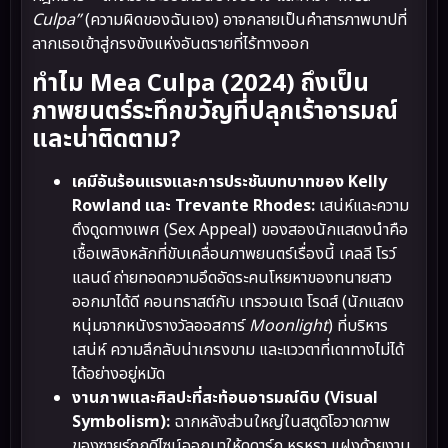
Culpa”
(ความผิดของฉันเอง) อาจกลายเป็นคำสารภาพบาปที่
ลากเธอเข้าสู่กรงขังแห่งอันตรายที่ไร้ทางออก
ทำไม Mea Culpa (2024) ถึงเป็น
ภาพยนตร์ระทึกขวัญที่ปลุกเร้าอารมณ์
และน่าติดตาม?
เคมีอันร้อนแรงและการประชันบทบาทของ Kelly
Rowland และ Trevante Rhodes:
เสน่ห์และความ
ดึงดูดทางเพศ (Sex Appeal) ของสองนักแสดงนำคือ
เชื้อเพลิงหลักที่ขับเคลื่อนภาพยนตร์เรื่องนี้ เคลลี โรว์
แลนด์ ถ่ายทอดความอึดอัดระคนโหยหาของทนายสาว
ออกมาได้ดี คอนทราสต์กับ เทรวอนเต โรดส์ (นักแสดง
หนุ่มจากหนังรางวัลออสการ์
Moonlight
) ที่บริหาร
เสน่ห์ ความลึกลับน่าเกรงขาม และแววตาที่เดาทางไม่ได้
ได้อย่างอยู่หมัด
งานภาพและศิลปะที่สะท้อนอารมณ์ดิบ (Visual
Symbolism):
ฉากหลังส่วนใหญ่ในสตูดิโอวาดภาพ
ของซายร์ถูกดีไซน์ออกมาให้ดูดาร์ก หรูหรา แฝงด้วยงาน