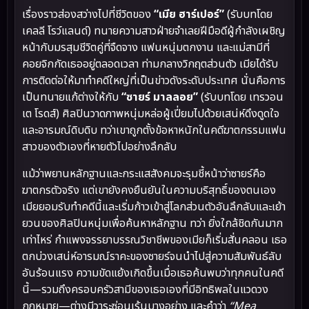
เรื่องราวส่องสว่างไปที่ชีวิตของ
“เมีย ฮาร์เปอร์”
(รับบทโดย
เคลลี โรว์แลนด์) ทนายความสาวฝ่ายจำเลยฝีมือดีผู้กำลังเผชิญ
หน้ากับมรสุมชีวิตคู่ที่จืดจาง แฟนหนุ่มตกงาน และแม่สามีที่
คอยจิกกัดเธออยู่ตลอดเวลา ท่ามกลางวิกฤตส่วนตัว เมียได้รับ
การติดต่อให้มาทำคดีใหญ่ที่เป็นข่าวดังระดับประเทศ นั่นคือการ
เป็นทนายแก้ต่างให้กับ
“ซายร์ มาลลอย”
(รับบทโดย เทรวอน
เต โรดส์) ศิลปินวาดภาพหนุ่มหล่อผู้เปี่ยมไปด้วยเสน่ห์ดึงดูดใจ
และอารมณ์ดิบดิบ ทว่าเขาถูกตั้งข้อหาหนักในคดีฆาตกรรมแฟน
สาวของตัวเองที่หายตัวไปอย่างลึกลับ
แม้ว่าพยานหลักฐานและกระแสสังคมจะรุมชี้หน้าว่าซายร์คือ
ฆาตกรตัวจริง แต่เขายังคงยืนยันในความบริสุทธิ์ของตนเอง
เมียยอมรับทำคดีนี้และเริ่มก้าวเข้าสู่โลกส่วนตัวอันลึกลับและเย้า
ยวนของศิลปินหนุ่มเพื่อค้นหาหลักฐาน ทว่า ยิ่งใกล้ชิดกันมาก
เท่าไหร่ กำแพงจรรยาบรรณวิชาชีพของเมียก็เริ่มสั่นคลอน เธอ
ตกบ่วงเสน่ห์อารมณ์ราคะของซายร์จนนำไปสู่ความสัมพันธ์ลับ
อันร้อนแรง ความขัดแย้งเกิดขึ้นเมื่อเธอค้นพบว่าทุกคนในคดี
นี้—รวมถึงครอบครัวสามีของเธอเองที่มีอิทธิพลในแวดวง
กฎหมาย—ต่างมีวาระซ่อนเร้นบางอย่าง และคำว่า
“Mea