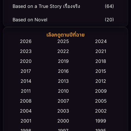
Based on a True Story เรื่องจริง
(64)
Based on Novel
(20)
Biography ชีวิตจริง
(66)
เลือกดูตามปีที่ฉาย
2026
2025
2024
Black Comedy
(30)
2023
2022
2021
Classic หนังคลาสสิก
(23)
2020
2019
2018
2017
2016
2015
Comedy ตลก
(458)
2014
2013
2012
Coming-of-age ชีวิตวัยรุ่น
(43)
2011
2010
2009
Conspiracy
(2)
2008
2007
2005
2004
2003
2002
Crime อาชญากรรม
(347)
2001
2000
1999
Cult Film
(5)
1998
1997
1995