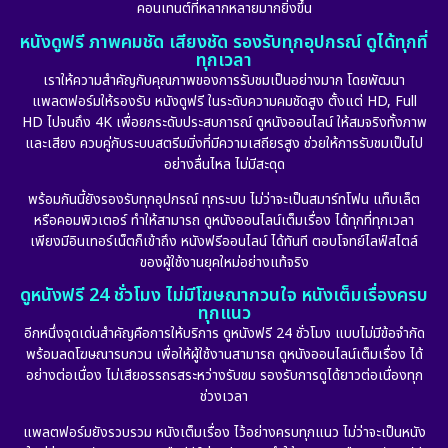
คอนเทนต์ที่หลากหลายมากยิ่งขึ้น
หนังดูฟรี ภาพคมชัด เสียงชัด รองรับทุกอุปกรณ์ ดูได้ทุกที่
Emotional
(101)
ทุกเวลา
เราให้ความสำคัญกับคุณภาพของการรับชมเป็นอย่างมาก โดยพัฒนา
Epic มหากาพย์
(17)
แพลตฟอร์มให้รองรับ หนังดูฟรี ในระดับความคมชัดสูง ตั้งแต่ HD, Full
HD ไปจนถึง 4K เพื่อยกระดับประสบการณ์ ดูหนังออนไลน์ ให้สมจริงทั้งภาพ
Erotic
(10)
และเสียง ควบคู่กับระบบสตรีมมิ่งที่มีความเสถียรสูง ช่วยให้การรับชมเป็นไป
อย่างลื่นไหล ไม่มีสะดุด
Family ครอบครัว
(225)
พร้อมกันนี้ยังรองรับทุกอุปกรณ์ ทุกระบบ ไม่ว่าจะเป็นสมาร์ทโฟน แท็บเล็ต
หรือคอมพิวเตอร์ ทำให้สามารถ ดูหนังออนไลน์เต็มเรื่อง ได้ทุกที่ทุกเวลา
Fantasy จินตนาการ
(253)
เพียงมีอินเทอร์เน็ตก็เข้าถึง หนังฟรีออนไลน์ ได้ทันที ตอบโจทย์ไลฟ์สไตล์
ของผู้ใช้งานยุคใหม่อย่างแท้จริง
Fiction
(11)
ดูหนังฟรี 24 ชั่วโมง ไม่มีโฆษณากวนใจ หนังเต็มเรื่องครบ
ทุกแนว
Film
(57)
อีกหนึ่งจุดเด่นสำคัญคือการให้บริการ ดูหนังฟรี 24 ชั่วโมง แบบไม่มีข้อจำกัด
พร้อมลดโฆษณารบกวน เพื่อให้ผู้ใช้งานสามารถ ดูหนังออนไลน์เต็มเรื่อง ได้
Gothic
(6)
อย่างต่อเนื่อง ไม่เสียอรรถรสระหว่างรับชม รองรับการดูได้ยาวต่อเนื่องทุก
ช่วงเวลา
Grief
(6)
แพลตฟอร์มยังรวบรวม หนังเต็มเรื่อง ไว้อย่างครบทุกแนว ไม่ว่าจะเป็นหนัง