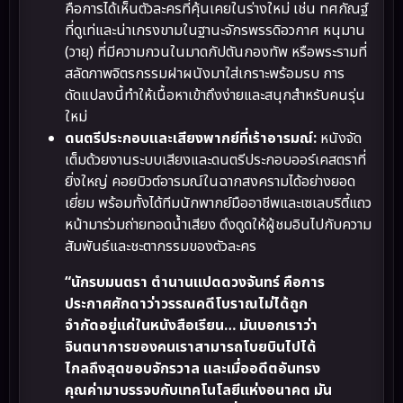
คือการได้เห็นตัวละครที่คุ้นเคยในร่างใหม่ เช่น ทศกัณฐ์
ที่ดูเท่และน่าเกรงขามในฐานะจักรพรรดิอวกาศ หนุมาน
(วายุ) ที่มีความกวนในมาดกัปตันกองทัพ หรือพระรามที่
สลัดภาพจิตรกรรมฝาผนังมาใส่เกราะพร้อมรบ การ
ดัดแปลงนี้ทำให้เนื้อหาเข้าถึงง่ายและสนุกสำหรับคนรุ่น
ใหม่
ดนตรีประกอบและเสียงพากย์ที่เร้าอารมณ์:
หนังจัด
เต็มด้วยงานระบบเสียงและดนตรีประกอบออร์เคสตราที่
ยิ่งใหญ่ คอยบิวต์อารมณ์ในฉากสงครามได้อย่างยอด
เยี่ยม พร้อมทั้งได้ทีมนักพากย์มืออาชีพและเซเลบริตี้แถว
หน้ามาร่วมถ่ายทอดน้ำเสียง ดึงดูดให้ผู้ชมอินไปกับความ
สัมพันธ์และชะตากรรมของตัวละคร
“นักรบมนตรา ตำนานแปดดวงจันทร์ คือการ
ประกาศศักดาว่าวรรณคดีโบราณไม่ได้ถูก
จำกัดอยู่แค่ในหนังสือเรียน… มันบอกเราว่า
จินตนาการของคนเราสามารถโบยบินไปได้
ไกลถึงสุดขอบจักรวาล และเมื่ออดีตอันทรง
คุณค่ามาบรรจบกับเทคโนโลยีแห่งอนาคต มัน