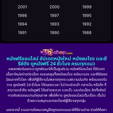
Crime อาชญากรรม
(347)
2001
2000
1999
Cult Film
(5)
1998
1997
1995
Culture
1994
1993
1992
(23)
1991
1990
1988
Dance เต้น
(6)
1986
1985
1983
DC
(2)
1982
1981
1978
หนังฟรีออนไลน์ อัปเดตหนังใหม่ หนังชนโรง และซี
1974
1971
1962
Detective สืบสวน
(5)
รีย์ดัง ดูหนังฟรี 24 ชั่วโมง ครบทุกแนว
แพลตฟอร์มของเราถูกพัฒนาให้เป็นศูนย์รวม หนังฟรีออนไลน์ ที่อัปเดต
Detective สืบสวน
(56)
เนื้อหาใหม่อย่างต่อเนื่อง ครอบคลุมทั้งหนังชนโรง หนังมาแรง และซีรีย์ยอด
นิยมจากทั่วโลก เพื่อให้ผู้ใช้งานไม่พลาดทุกกระแสความบันเทิง พร้อมรองรับ
Disaster
(10)
การ ดูหนังฟรี 24 ชั่วโมง ได้ตลอดเวลา ไม่ว่าจะช่วงเช้า กลางวัน หรือดึก ก็
สามารถเข้าถึง หนังดูฟรี ได้อย่างสะดวก รวดเร็ว และต่อเนื่อง อีกทั้งยังมี
Disney+
(21)
การคัดสรรคอนเทนต์คุณภาพ เพื่อให้การ ดูหนังออนไลน์เต็มเรื่อง เต็มไป
ด้วยความสนุกและตอบโจทย์ผู้ใช้งานทุกกลุ่ม
Documentary สารคดี
(91)
นอกจากนี้ ระบบการจัดหมวดหมู่ยังถูกออกแบบมาให้ใช้งานง่าย ช่วยให้ค้นหา