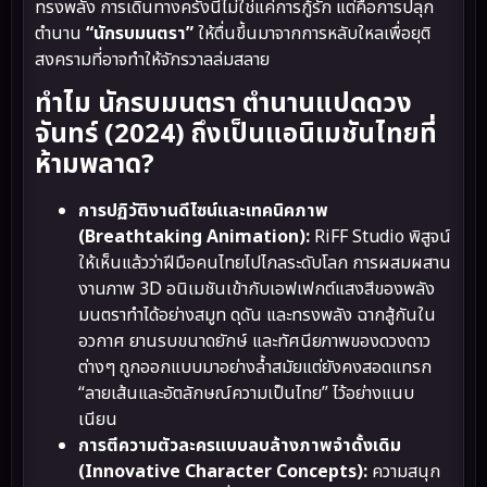
ทรงพลัง การเดินทางครั้งนี้ไม่ใช่แค่การกู้รัก แต่คือการปลุก
ตำนาน
“นักรบมนตรา”
ให้ตื่นขึ้นมาจากการหลับใหลเพื่อยุติ
สงครามที่อาจทำให้จักรวาลล่มสลาย
ทำไม นักรบมนตรา ตำนานแปดดวง
จันทร์ (2024) ถึงเป็นแอนิเมชันไทยที่
ห้ามพลาด?
การปฏิวัติงานดีไซน์และเทคนิคภาพ
(Breathtaking Animation):
RiFF Studio พิสูจน์
ให้เห็นแล้วว่าฝีมือคนไทยไปไกลระดับโลก การผสมผสาน
งานภาพ 3D อนิเมชันเข้ากับเอฟเฟกต์แสงสีของพลัง
มนตราทำได้อย่างสมูท ดุดัน และทรงพลัง ฉากสู้กันใน
อวกาศ ยานรบขนาดยักษ์ และทัศนียภาพของดวงดาว
ต่างๆ ถูกออกแบบมาอย่างล้ำสมัยแต่ยังคงสอดแทรก
“ลายเส้นและอัตลักษณ์ความเป็นไทย” ไว้อย่างแนบ
เนียน
การตีความตัวละครแบบลบล้างภาพจำดั้งเดิม
(Innovative Character Concepts):
ความสนุก