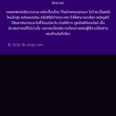
ช่วงเวลา
Grief
(6)
แพลตฟอร์มยังรวบรวม หนังเต็มเรื่อง ไว้อย่างครบทุกแนว ไม่ว่าจะเป็นหนัง
ใหม่ล่าสุด หนังยอดนิยม หรือซีรีย์ต่างประเทศ ทำให้สามารถเลือก หนังดูฟรี
HBO GO
(10)
ได้หลากหลายและไม่ซ้ำในแต่ละวัน ช่วยให้การ ดูหนังฟรีออนไลน์ เป็น
ประสบการณ์ที่ไม่น่าเบื่อ และตอบโจทย์ความต้องการของผู้ใช้งานได้อย่าง
HBO Max
(2)
ครบถ้วนในที่เดียว
Healing
(11)
© 2026 3b-shop.com
Heist
(7)
Historical
(25)
History ประวัติศาสตร์
(62)
Holiday
(2)
Horror สยองขวัญ
(386)
Human
(52)