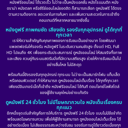
หนังฟรีออนไลน์ ได้รวดเร็ว ไม่ว่าจะเป็นหนังแอคชั่น หนังโรแมนติก หนัง
Drama ดราม่า
(882)
ดราม่า หนังตลก หรือซีรีย์ออนไลน์ยอดฮิต ก็สามารถเลือก ดูหนังฟรี ได้ตรง
ตามความต้องการ ลดเวลาในการค้นหา และเพิ่มความสะดวกในการเข้าถึง
Dystopian
(17)
คอนเทนต์ที่หลากหลายมากยิ่งขึ้น
หนังดูฟรี ภาพคมชัด เสียงชัด รองรับทุกอุปกรณ์ ดูได้ทุกที่
Emotional
(101)
ทุกเวลา
เราให้ความสำคัญกับคุณภาพของการรับชมเป็นอย่างมาก โดยพัฒนา
Epic มหากาพย์
(17)
แพลตฟอร์มให้รองรับ หนังดูฟรี ในระดับความคมชัดสูง ตั้งแต่ HD, Full
HD ไปจนถึง 4K เพื่อยกระดับประสบการณ์ ดูหนังออนไลน์ ให้สมจริงทั้งภาพ
Erotic
(10)
และเสียง ควบคู่กับระบบสตรีมมิ่งที่มีความเสถียรสูง ช่วยให้การรับชมเป็นไป
อย่างลื่นไหล ไม่มีสะดุด
Family ครอบครัว
(225)
พร้อมกันนี้ยังรองรับทุกอุปกรณ์ ทุกระบบ ไม่ว่าจะเป็นสมาร์ทโฟน แท็บเล็ต
หรือคอมพิวเตอร์ ทำให้สามารถ ดูหนังออนไลน์เต็มเรื่อง ได้ทุกที่ทุกเวลา
Fantasy จินตนาการ
(253)
เพียงมีอินเทอร์เน็ตก็เข้าถึง หนังฟรีออนไลน์ ได้ทันที ตอบโจทย์ไลฟ์สไตล์
ของผู้ใช้งานยุคใหม่อย่างแท้จริง
Fiction
(11)
ดูหนังฟรี 24 ชั่วโมง ไม่มีโฆษณากวนใจ หนังเต็มเรื่องครบ
ทุกแนว
Film
(57)
อีกหนึ่งจุดเด่นสำคัญคือการให้บริการ ดูหนังฟรี 24 ชั่วโมง แบบไม่มีข้อจำกัด
พร้อมลดโฆษณารบกวน เพื่อให้ผู้ใช้งานสามารถ ดูหนังออนไลน์เต็มเรื่อง ได้
Gothic
(6)
อย่างต่อเนื่อง ไม่เสียอรรถรสระหว่างรับชม รองรับการดูได้ยาวต่อเนื่องทุก