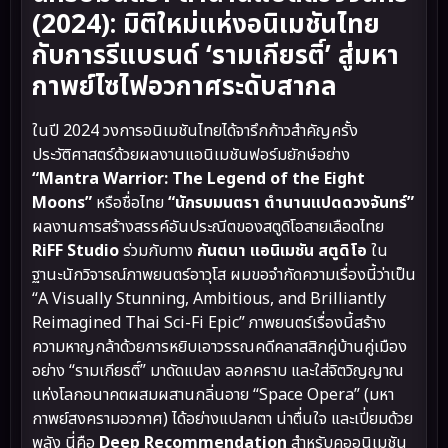
(2024): มิติใหม่แห่งอนิเมชันไทย
กับการรีแบรนด์ ‘รามเกียรติ์’ สู่มหา
กาพย์ไซไฟอวกาศระดับสากล
ในปี 2024 วงการอนิเมชันไทยได้จารึกก้าวสำคัญครั้ง
ประวัติศาสตร์ด้วยผลงานแอนิเมชันฟอร์มยักษ์อย่าง
“Mantra Warrior: The Legend of the Eight
Moons”
หรือชื่อไทย
“นักรบมนตรา ตำนานแปดดวงจันทร์”
ผลงานการสร้างสรรค์อันประณีตของสตูดิโอสายเลือดไทย
RiFF Studio
ร่วมกับทาง
กันตนา แอนิเมชัน สตูดิโอ
ใน
ฐานะนักวิจารณ์ภาพยนตร์อาวุโส ผมขอจำกัดความเรื่องนี้ว่าเป็น
“A Visually Stunning, Ambitious, and Brilliantly
Reimagined Thai Sci-Fi Epic” ภาพยนตร์เรื่องนี้สร้าง
ความหาญกล้าด้วยการหยิบเอาวรรณคดีคลาสสิกคู่บ้านคู่เมือง
อย่าง “รามเกียรติ์” มาดัดแปลง ลอกคราบ และใส่จิตวิญญาณ
แห่งโลกอนาคตผสมผสานกลิ่นอาย “Space Opera” (มหา
กาพย์สงครามอวกาศ) ได้อย่างแปลกตา น่าตื่นใจ และเปี่ยมด้วย
พลัง นี่คือ
Deep Recommendation
สำหรับคออนิเมชัน