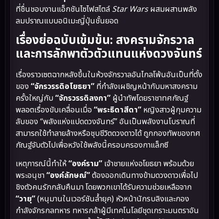
ที่ชื่นชอบงานแอ็กชันไซไฟสไตล์
Star Wars
ผสมผสานพลัง
ลมปราณแบบอนิเมะญี่ปุ่นชั้นยอด
เรื่องย่อฉบับเข้มข้น: สงครามจักรวาล
และการลักพาตัวตัวแทนแห่งดวงจันทร์
เรื่องราวเซตฉากหลังขึ้นในห้วงจักรวาลอันไกลโพ้นอันเป็นที่ตั้ง
ของ
“จักรวรรดิอโยธยา”
ที่กำลังเผชิญหน้ากับมหาสงคราม
ครั้งใหญ่กับ
“จักรวรรดิลงกา”
ผู้นำทัพโดยราชาทศกัณฐ์
พลอตเรื่องขับเคลื่อนเมื่อ
“พระธิดาสีดา”
หญิงสาวผู้กุมความ
ลับของ “พลังแห่งแปดดวงจันทร์” อันเป็นพลังงานโบราณที่
สามารถใช้ทำลายล้างหรือชุบชีวิตดวงดาวได้ ถูกกองทัพของทศ
กัณฐ์จับตัวไปเพื่อหวังใช้พลังนี้ครอบครองกาแล็กซี
เหตุการณ์นี้ทำให้
“องค์ราม”
เจ้าชายแห่งอโยธยา พร้อมด้วย
พระอนุชา
“องค์ลักษณ์”
ต้องออกเดินทางข้ามดวงดาวเพื่อไป
ชิงตัวคนรักกลับคืนมา โดยพวกเขาได้รับความช่วยเหลือจาก
“วายุ”
(หนุมานในเวอร์ชันล้ำยุค) หัวหน้านักรบลิงและกอง
กำลังจักรกลทหาร ทหารกล้าผู้มีเทคโนโลยีชุดเกราะมนตราอัน