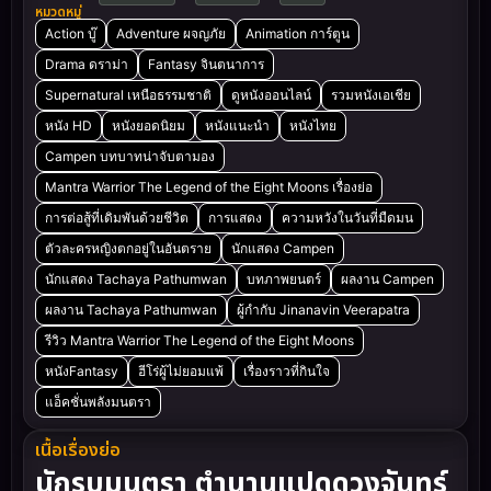
หมวดหมู่
Action บู๊
Adventure ผจญภัย
Animation การ์ตูน
Drama ดราม่า
Fantasy จินตนาการ
Supernatural เหนือธรรมชาติ
ดูหนังออนไลน์
รวมหนังเอเชีย
หนัง HD
หนังยอดนิยม
หนังแนะนำ
หนังไทย
Campen บทบาทน่าจับตามอง
Mantra Warrior The Legend of the Eight Moons เรื่องย่อ
การต่อสู้ที่เดิมพันด้วยชีวิต
การแสดง
ความหวังในวันที่มืดมน
ตัวละครหญิงตกอยู่ในอันตราย
นักแสดง Campen
นักแสดง Tachaya Pathumwan
บทภาพยนตร์
ผลงาน Campen
ผลงาน Tachaya Pathumwan
ผู้กำกับ Jinanavin Veerapatra
รีวิว Mantra Warrior The Legend of the Eight Moons
หนังFantasy
ฮีโร่ผู้ไม่ยอมแพ้
เรื่องราวที่กินใจ
แอ็คชั่นพลังมนตรา
เนื้อเรื่องย่อ
นักรบมนตรา ตำนานแปดดวงจันทร์