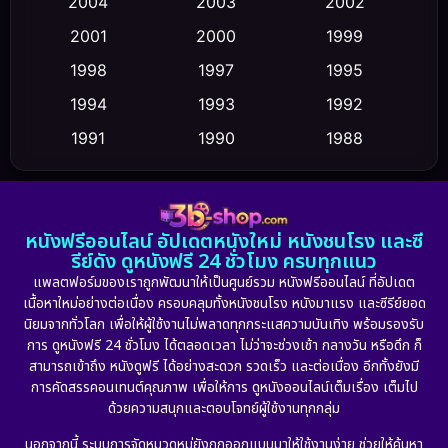
2004
2003
2002
Crime อาชญากรรม
(352)
2001
2000
1999
Cult Film
(5)
1998
1997
1995
Culture
1994
1993
1992
(23)
1991
1990
1988
Dance เต้น
(6)
1986
1985
1983
DC
(2)
1982
1981
1978
หนังฟรีออนไลน์ อัปเดตหนังใหม่ หนังชนโรง และซี
1974
1971
1962
Detective สืบสวน
(5)
รีย์ดัง ดูหนังฟรี 24 ชั่วโมง ครบทุกแนว
แพลตฟอร์มของเราถูกพัฒนาให้เป็นศูนย์รวม หนังฟรีออนไลน์ ที่อัปเดต
Detective สืบสวน
(56)
เนื้อหาใหม่อย่างต่อเนื่อง ครอบคลุมทั้งหนังชนโรง หนังมาแรง และซีรีย์ยอด
นิยมจากทั่วโลก เพื่อให้ผู้ใช้งานไม่พลาดทุกกระแสความบันเทิง พร้อมรองรับ
Disaster
(10)
การ ดูหนังฟรี 24 ชั่วโมง ได้ตลอดเวลา ไม่ว่าจะช่วงเช้า กลางวัน หรือดึก ก็
สามารถเข้าถึง หนังดูฟรี ได้อย่างสะดวก รวดเร็ว และต่อเนื่อง อีกทั้งยังมี
Disney+
(23)
การคัดสรรคอนเทนต์คุณภาพ เพื่อให้การ ดูหนังออนไลน์เต็มเรื่อง เต็มไป
ด้วยความสนุกและตอบโจทย์ผู้ใช้งานทุกกลุ่ม
Documentary สารคดี
(91)
นอกจากนี้ ระบบการจัดหมวดหมู่ยังถูกออกแบบมาให้ใช้งานง่าย ช่วยให้ค้นหา