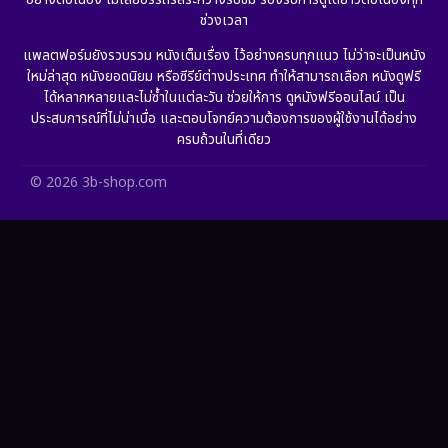
ช่วงเวลา
Grief
(6)
แพลตฟอร์มยังรวบรวม หนังเต็มเรื่อง ไว้อย่างครบทุกแนว ไม่ว่าจะเป็นหนัง
ใหม่ล่าสุด หนังยอดนิยม หรือซีรีย์ต่างประเทศ ทำให้สามารถเลือก หนังดูฟรี
HBO GO
(11)
ได้หลากหลายและไม่ซ้ำในแต่ละวัน ช่วยให้การ ดูหนังฟรีออนไลน์ เป็น
ประสบการณ์ที่ไม่น่าเบื่อ และตอบโจทย์ความต้องการของผู้ใช้งานได้อย่าง
HBO Max
(2)
ครบถ้วนในที่เดียว
Healing
(11)
© 2026 3b-shop.com
Heist
(7)
Historical
(25)
History ประวัติศาสตร์
(62)
Holiday
(2)
Horror สยองขวัญ
(391)