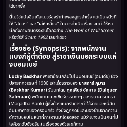
ได้ยากยิ่ง
นี่ไม่ใช่หนังอินเดียแนวร้องรำทำเพลงสูตรสำเร็จ แต่เป็นหนังที่
ใช้ “สมอง” และ “เล่ห์เหลี่ยม” ในการดำเนินเรื่อง จนทำให้เรา
นึกถึงภาพยนตร์ระดับโลกอย่าง
The Wolf of Wall Street
หรือซีรีส์
Scam 1992
เลยทีเดียว
เรื่องย่อ (Synopsis): จากพนักงาน
แบงก์ผู้ต่ำต้อย สู่ราชาเงินนอกระบบแห่
งบอมเบย์
Lucky Baskhar
พาเราย้อนกลับไปในบอมเบย์ (อินเดีย) ช่วง
ปลายทศวรรษที่ 1980 เล่าเรื่องราวของ
บาสการ์ กุมาร
(Baskhar Kumar)
รับบทโดย
ดุลเคียร์ ซัลมาน (Dulquer
Salmaan)
พนักงานแคชเชียร์ธรรมดาๆ ของธนาคารมคธา
(Magadha Bank) ผู้ซึ่งต้องแบกรับภาระค่าใช้จ่ายและหนี้สิน
อันมหาศาลของครอบครัว ทั้งยังถูกกดขี่และมองข้ามจากความ
ดีความชอบในหน้าที่การงานมาโดยตลอด แม้ว่าเขาจะเป็นคนที่มี
ไอคิวระดับอัจฉริยะในเรื่องของตัวเลขก็ตาม