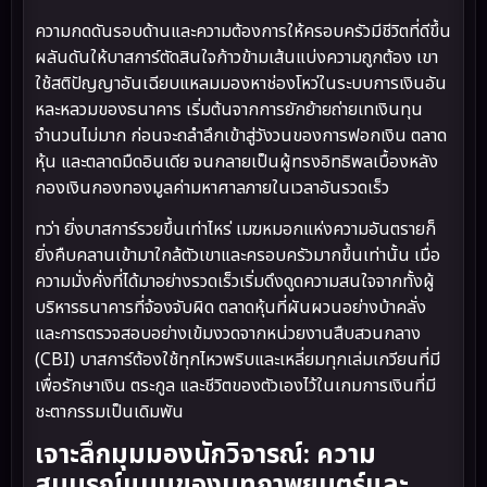
ความกดดันรอบด้านและความต้องการให้ครอบครัวมีชีวิตที่ดีขึ้น
ผลันดันให้บาสการ์ตัดสินใจก้าวข้ามเส้นแบ่งความถูกต้อง เขา
ใช้สติปัญญาอันเฉียบแหลมมองหาช่องโหว่ในระบบการเงินอัน
หละหลวมของธนาคาร เริ่มต้นจากการยักย้ายถ่ายเทเงินทุน
จำนวนไม่มาก ก่อนจะถลำลึกเข้าสู่วังวนของการฟอกเงิน ตลาด
หุ้น และตลาดมืดอินเดีย จนกลายเป็นผู้ทรงอิทธิพลเบื้องหลัง
กองเงินกองทองมูลค่ามหาศาลภายในเวลาอันรวดเร็ว
ทว่า ยิ่งบาสการ์รวยขึ้นเท่าไหร่ เมฆหมอกแห่งความอันตรายก็
ยิ่งคืบคลานเข้ามาใกล้ตัวเขาและครอบครัวมากขึ้นเท่านั้น เมื่อ
ความมั่งคั่งที่ได้มาอย่างรวดเร็วเริ่มดึงดูดความสนใจจากทั้งผู้
บริหารธนาคารที่จ้องจับผิด ตลาดหุ้นที่ผันผวนอย่างบ้าคลั่ง
และการตรวจสอบอย่างเข้มงวดจากหน่วยงานสืบสวนกลาง
(CBI) บาสการ์ต้องใช้ทุกไหวพริบและเหลี่ยมทุกเล่มเกวียนที่มี
เพื่อรักษาเงิน ตระกูล และชีวิตของตัวเองไว้ในเกมการเงินที่มี
ชะตากรรมเป็นเดิมพัน
เจาะลึกมุมมองนักวิจารณ์: ความ
สมบูรณ์แบบของบทภาพยนตร์และ