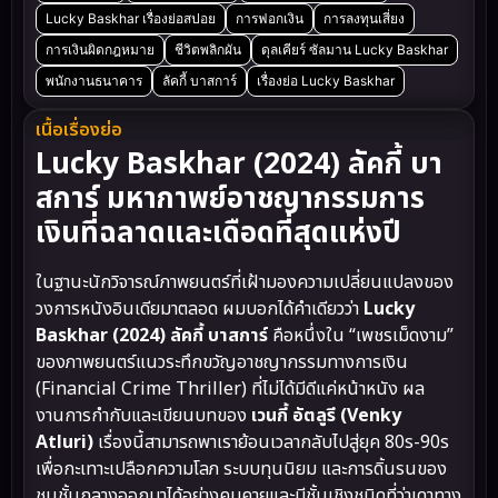
Lucky Baskhar เรื่องย่อสปอย
การฟอกเงิน
การลงทุนเสี่ยง
การเงินผิดกฎหมาย
ชีวิตพลิกผัน
ดุลเคียร์ ซัลมาน Lucky Baskhar
พนักงานธนาคาร
ลัคกี้ บาสการ์
เรื่องย่อ Lucky Baskhar
เนื้อเรื่องย่อ
Lucky Baskhar (2024) ลัคกี้ บา
สการ์ มหากาพย์อาชญากรรมการ
เงินที่ฉลาดและเดือดที่สุดแห่งปี
ในฐานะนักวิจารณ์ภาพยนตร์ที่เฝ้ามองความเปลี่ยนแปลงของ
วงการหนังอินเดียมาตลอด ผมบอกได้คำเดียวว่า
Lucky
Baskhar (2024) ลัคกี้ บาสการ์
คือหนึ่งใน “เพชรเม็ดงาม”
ของภาพยนตร์แนวระทึกขวัญอาชญากรรมทางการเงิน
(Financial Crime Thriller) ที่ไม่ได้มีดีแค่หน้าหนัง ผล
งานการกำกับและเขียนบทของ
เวนกี้ อัตลูรี (Venky
Atluri)
เรื่องนี้สามารถพาเราย้อนเวลากลับไปสู่ยุค 80s-90s
เพื่อกะเทาะเปลือกความโลภ ระบบทุนนิยม และการดิ้นรนของ
ชนชั้นกลางออกมาได้อย่างคมคายและมีชั้นเชิงชนิดที่ว่าเดาทาง