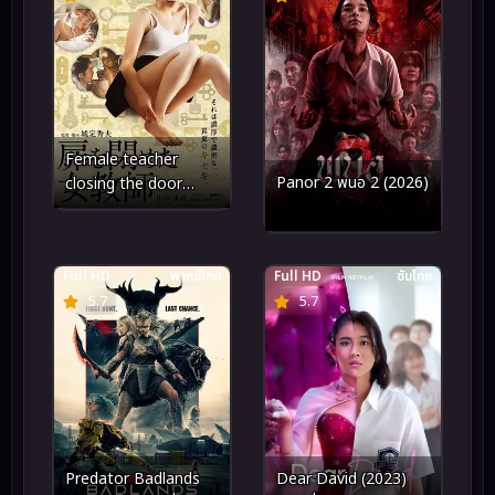
Female teacher
Panor 2 พนอ 2 (2026)
closing the door
(2021)
Full HD
พากย์ไทย
Full HD
ซับไทย
5.7
5.7
Predator Badlands
Dear David (2023)