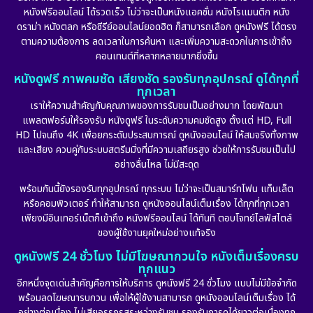
หนังฟรีออนไลน์ ได้รวดเร็ว ไม่ว่าจะเป็นหนังแอคชั่น หนังโรแมนติก หนัง
Drama ดราม่า
(887)
ดราม่า หนังตลก หรือซีรีย์ออนไลน์ยอดฮิต ก็สามารถเลือก ดูหนังฟรี ได้ตรง
ตามความต้องการ ลดเวลาในการค้นหา และเพิ่มความสะดวกในการเข้าถึง
Dystopian
(17)
คอนเทนต์ที่หลากหลายมากยิ่งขึ้น
หนังดูฟรี ภาพคมชัด เสียงชัด รองรับทุกอุปกรณ์ ดูได้ทุกที่
Emotional
(101)
ทุกเวลา
เราให้ความสำคัญกับคุณภาพของการรับชมเป็นอย่างมาก โดยพัฒนา
Epic มหากาพย์
(17)
แพลตฟอร์มให้รองรับ หนังดูฟรี ในระดับความคมชัดสูง ตั้งแต่ HD, Full
HD ไปจนถึง 4K เพื่อยกระดับประสบการณ์ ดูหนังออนไลน์ ให้สมจริงทั้งภาพ
Erotic
(10)
และเสียง ควบคู่กับระบบสตรีมมิ่งที่มีความเสถียรสูง ช่วยให้การรับชมเป็นไป
อย่างลื่นไหล ไม่มีสะดุด
Family ครอบครัว
(226)
พร้อมกันนี้ยังรองรับทุกอุปกรณ์ ทุกระบบ ไม่ว่าจะเป็นสมาร์ทโฟน แท็บเล็ต
หรือคอมพิวเตอร์ ทำให้สามารถ ดูหนังออนไลน์เต็มเรื่อง ได้ทุกที่ทุกเวลา
Fantasy จินตนาการ
(256)
เพียงมีอินเทอร์เน็ตก็เข้าถึง หนังฟรีออนไลน์ ได้ทันที ตอบโจทย์ไลฟ์สไตล์
ของผู้ใช้งานยุคใหม่อย่างแท้จริง
Fiction
(11)
ดูหนังฟรี 24 ชั่วโมง ไม่มีโฆษณากวนใจ หนังเต็มเรื่องครบ
ทุกแนว
Film
(57)
อีกหนึ่งจุดเด่นสำคัญคือการให้บริการ ดูหนังฟรี 24 ชั่วโมง แบบไม่มีข้อจำกัด
พร้อมลดโฆษณารบกวน เพื่อให้ผู้ใช้งานสามารถ ดูหนังออนไลน์เต็มเรื่อง ได้
Gothic
(6)
อย่างต่อเนื่อง ไม่เสียอรรถรสระหว่างรับชม รองรับการดูได้ยาวต่อเนื่องทุก