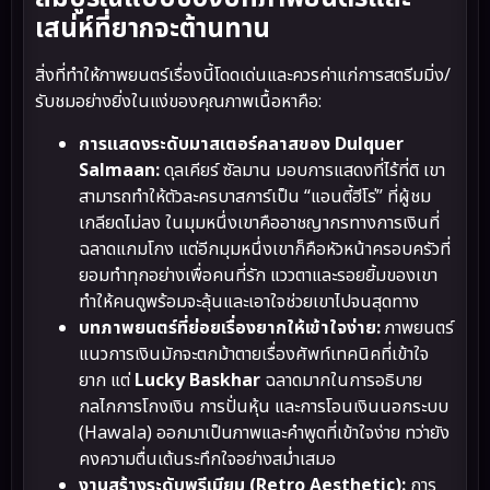
เสน่ห์ที่ยากจะต้านทาน
สิ่งที่ทำให้ภาพยนตร์เรื่องนี้โดดเด่นและควรค่าแก่การสตรีมมิ่ง/
รับชมอย่างยิ่งในแง่ของคุณภาพเนื้อหาคือ:
การแสดงระดับมาสเตอร์คลาสของ Dulquer
Salmaan:
ดุลเคียร์ ซัลมาน มอบการแสดงที่ไร้ที่ติ เขา
สามารถทำให้ตัวละครบาสการ์เป็น “แอนตี้ฮีโร่” ที่ผู้ชม
เกลียดไม่ลง ในมุมหนึ่งเขาคืออาชญากรทางการเงินที่
ฉลาดแกมโกง แต่อีกมุมหนึ่งเขาก็คือหัวหน้าครอบครัวที่
ยอมทำทุกอย่างเพื่อคนที่รัก แววตาและรอยยิ้มของเขา
ทำให้คนดูพร้อมจะลุ้นและเอาใจช่วยเขาไปจนสุดทาง
บทภาพยนตร์ที่ย่อยเรื่องยากให้เข้าใจง่าย:
ภาพยนตร์
แนวการเงินมักจะตกม้าตายเรื่องศัพท์เทคนิคที่เข้าใจ
ยาก แต่
Lucky Baskhar
ฉลาดมากในการอธิบาย
กลไกการโกงเงิน การปั่นหุ้น และการโอนเงินนอกระบบ
(Hawala) ออกมาเป็นภาพและคำพูดที่เข้าใจง่าย ทว่ายัง
คงความตื่นเต้นระทึกใจอย่างสม่ำเสมอ
งานสร้างระดับพรีเมียม (Retro Aesthetic):
การ