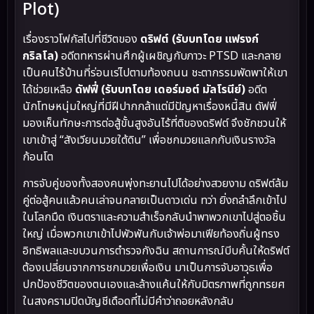
Plot)
เรื่องราวโฟกัสไปที่ชีวิตของ
ดริฟต์ (รับบทโดย แฟรงก์
กริลโล)
อดีตทหารผ่านศึกผู้เผชิญกับภาวะ PTSD และกลาย
เป็นคนไร้บ้านที่ร่อนเร่ไปตามท้องถนน ชะตากรรมพัดพาให้เขา
ได้ช่วยเหลือ
ดัฟฟี่ (รับบทโดย เดอร์มอต์ มัลโรนีย์)
อดีต
นักโทษหนุ่มใหญ่ที่มีฝีปากกล้าแต่มีปัญหาเรื่องหนี้สิน ดัฟฟี่
มองเห็นทักษะการต่อสู้ขั้นสูงอันไร้ที่ติของดริฟต์ จึงชักชวนให้
เขาเข้าสู่ “สังเวียนมวยใต้ดิน” เพื่อชกมวยแลกกับเงินรางวัล
ก้อนโต
การจับคู่ของทั้งสองคนพุ่งทะยานไปได้อย่างสวยงาม ดริฟต์ล้ม
คู่ต่อสู้คนแล้วคนเล่าจนกลายเป็นดาวเด่น ทว่า ยิ่งถลำลึกเข้าไป
ในโลกมืด เงินตราและความสำเร็จกลับนำพาพวกเขาไปสู่ตอชิ้น
ใหญ่ เมื่อพวกเขาเข้าไปพัวพันกับเจ้าพ่อมาเฟียท้องถิ่นผู้ทรง
อิทธิพลและขบวนการตำรวจกังฉิน สถานการณ์บีบคั้นให้ดริฟต์
ต้องเปลี่ยนจากการชกมวยเพื่อเงิน มาเป็นการจับอาวุธเพื่อ
ปกป้องชีวิตของตนเองและล้างแค้นให้กับมิตรภาพที่ถูกทรยศ
ในสงครามปิดบัญชีเดือดที่ไม่มีคำว่าถอยหลังกลับ