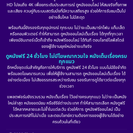
HD ไปจนถึง 4K เพื่อยกระดับประสบการณ์ ดูหนังออนไลน์ ให้สมจริงทั้งภาพ
Erotic
(10)
และเสียง ควบคู่กับระบบสตรีมมิ่งที่มีความเสถียรสูง ช่วยให้การรับชมเป็นไป
อย่างลื่นไหล ไม่มีสะดุด
Family ครอบครัว
(227)
พร้อมกันนี้ยังรองรับทุกอุปกรณ์ ทุกระบบ ไม่ว่าจะเป็นสมาร์ทโฟน แท็บเล็ต
หรือคอมพิวเตอร์ ทำให้สามารถ ดูหนังออนไลน์เต็มเรื่อง ได้ทุกที่ทุกเวลา
Fantasy จินตนาการ
(265)
เพียงมีอินเทอร์เน็ตก็เข้าถึง หนังฟรีออนไลน์ ได้ทันที ตอบโจทย์ไลฟ์สไตล์
ของผู้ใช้งานยุคใหม่อย่างแท้จริง
Fiction
(11)
ดูหนังฟรี 24 ชั่วโมง ไม่มีโฆษณากวนใจ หนังเต็มเรื่องครบ
ทุกแนว
Film
(57)
อีกหนึ่งจุดเด่นสำคัญคือการให้บริการ ดูหนังฟรี 24 ชั่วโมง แบบไม่มีข้อจำกัด
พร้อมลดโฆษณารบกวน เพื่อให้ผู้ใช้งานสามารถ ดูหนังออนไลน์เต็มเรื่อง ได้
Gothic
(6)
อย่างต่อเนื่อง ไม่เสียอรรถรสระหว่างรับชม รองรับการดูได้ยาวต่อเนื่องทุก
ช่วงเวลา
Grief
(6)
แพลตฟอร์มยังรวบรวม หนังเต็มเรื่อง ไว้อย่างครบทุกแนว ไม่ว่าจะเป็นหนัง
ใหม่ล่าสุด หนังยอดนิยม หรือซีรีย์ต่างประเทศ ทำให้สามารถเลือก หนังดูฟรี
HBO GO
(11)
ได้หลากหลายและไม่ซ้ำในแต่ละวัน ช่วยให้การ ดูหนังฟรีออนไลน์ เป็น
ประสบการณ์ที่ไม่น่าเบื่อ และตอบโจทย์ความต้องการของผู้ใช้งานได้อย่าง
HBO Max
(2)
ครบถ้วนในที่เดียว
Healing
(11)