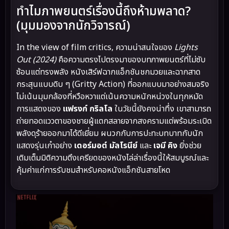
ทำไมภาพยนตร์เรื่องนี้ถึงห้ามพลาด?
(มุมมองจากนักวิจารณ์)
In the view of film critics, ความน่าสนใจของ
Lights
Out (2024)
คือความตรงไปตรงมาของบทภาพยนตร์ที่ไม่ซับ
ซ้อนแต่ทรงพลัง หนังเสิร์ฟฉากแอ็กชันชกมวยและฉากสาด
กระสุนแบบดิบ ๆ (Gritty Action) ที่ออกแบบมาอย่างสมจริง
ไม่เน้นมุมกล้องที่หวือหวาแต่เน้นความหนักหน่วงในทุกหมัด
การแสดงของ
แฟรงก์ กริลโล
ในวัยนี้ยังคงน่าทึ่ง เขาสามารถ
ถ่ายทอดแววตาของชายผู้แตกสลายจากสงครามแต่พร้อมระเบิด
พลังดุร้ายออกมาได้ดีเยี่ยม ผนวกกับการปะทะบทบาทกับนัก
แสดงรุ่นเก๋าอย่าง
เดอร์มอต์ มัลโรนีย์
และ
เจมี คิง
ยิ่งช่วย
เติมเต็มมิติความตึงเครียดของหนังไล่ล่าเรื่องนี้ให้สมบูรณ์และ
คุ้มค่าแก่การรับชมสำหรับคอหนังแอ็กชันสายโหด