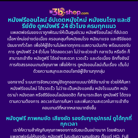
DC
(2)
1982
1981
1978
หนังฟรีออนไลน์ อัปเดตหนังใหม่ หนังชนโรง และซี
1974
1971
1962
Detective สืบสวน
(5)
รีย์ดัง ดูหนังฟรี 24 ชั่วโมง ครบทุกแนว
แพลตฟอร์มของเราถูกพัฒนาให้เป็นศูนย์รวม หนังฟรีออนไลน์ ที่อัปเดต
Detective สืบสวน
(56)
เนื้อหาใหม่อย่างต่อเนื่อง ครอบคลุมทั้งหนังชนโรง หนังมาแรง และซีรีย์ยอด
นิยมจากทั่วโลก เพื่อให้ผู้ใช้งานไม่พลาดทุกกระแสความบันเทิง พร้อมรองรับ
Disaster
(10)
การ ดูหนังฟรี 24 ชั่วโมง ได้ตลอดเวลา ไม่ว่าจะช่วงเช้า กลางวัน หรือดึก ก็
สามารถเข้าถึง หนังดูฟรี ได้อย่างสะดวก รวดเร็ว และต่อเนื่อง อีกทั้งยังมี
Disney+
(24)
การคัดสรรคอนเทนต์คุณภาพ เพื่อให้การ ดูหนังออนไลน์เต็มเรื่อง เต็มไป
ด้วยความสนุกและตอบโจทย์ผู้ใช้งานทุกกลุ่ม
Documentary สารคดี
(92)
นอกจากนี้ ระบบการจัดหมวดหมู่ยังถูกออกแบบมาให้ใช้งานง่าย ช่วยให้ค้นหา
หนังฟรีออนไลน์ ได้รวดเร็ว ไม่ว่าจะเป็นหนังแอคชั่น หนังโรแมนติก หนัง
Drama ดราม่า
(898)
ดราม่า หนังตลก หรือซีรีย์ออนไลน์ยอดฮิต ก็สามารถเลือก ดูหนังฟรี ได้ตรง
ตามความต้องการ ลดเวลาในการค้นหา และเพิ่มความสะดวกในการเข้าถึง
Dystopian
(17)
คอนเทนต์ที่หลากหลายมากยิ่งขึ้น
หนังดูฟรี ภาพคมชัด เสียงชัด รองรับทุกอุปกรณ์ ดูได้ทุกที่
Emotional
(101)
ทุกเวลา
เราให้ความสำคัญกับคุณภาพของการรับชมเป็นอย่างมาก โดยพัฒนา
Epic มหากาพย์
(17)
แพลตฟอร์มให้รองรับ หนังดูฟรี ในระดับความคมชัดสูง ตั้งแต่ HD, Full