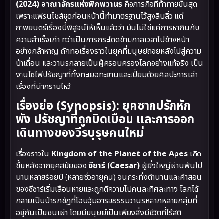
(2024) อาณาจักรแห่งพิภพวานร
คือภารกิจที่ท้าทายขั้นสุด
เพราะแฟรนไชส์ชุดก่อนหน้านี้ทำมาตรฐานไว้สูงลิบลิ่ว แต่
ภาพยนตร์เรื่องนี้พิสูจน์ให้เห็นแล้วว่า มันไม่ใช่แค่การหากินกับ
ความสำเร็จเก่า ทว่าเป็นการกระโดดข้ามกาลเวลาไปข้างหน้า
อย่างกล้าหาญ ถักทอเรื่องราวในยุคที่มนุษย์ถอยหลังไปสู่ความ
ป่าเถื่อน และวานรกลายเป็นผู้ครอบครองโลกอย่างแท้จริง เป็น
งานไซไฟปรัชญาที่ทั้งทะเยอทะยานและเปี่ยมด้วยศิลปะการเล่า
เรื่องที่น่ากราบไหว้
เรื่องย่อ (Synopsis): ยุคซากปรักหัก
พัง ปรัชญาที่ถูกบิดเบือน และการออก
เดินทางของวีรบุรุษคนใหม่
เรื่องราวใน
Kingdom of the Planet of the Apes
เกิด
ขึ้นหลังจากยุคสมัยของ
ซีซาร์ (Caesar)
ผู้ยิ่งใหญ่ผ่านพ้นไป
นานหลายร้อยปี (หลายชั่วอายุคน) จนกระทั่งตำนานและคำสอน
ของซีซาร์เริ่มเลือนหายและถูกตีความไปคนละทิศละทาง โลกได้
กลายเป็นป่ารกชัฏที่โอบอุ้มอารยธรรมวานรหลากหลายกลุ่มที่
อยู่กันเป็นชนเผ่า โดยมีมนุษย์เป็นเพียงสิ่งมีชีวิตที่ไร้สติ