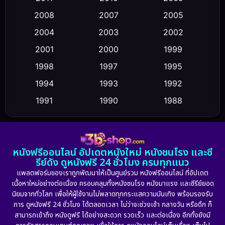
Conspiracy
(2)
2008
2007
2005
2004
2003
2002
Crime อาชญากรรม
(355)
2001
2000
1999
Cult Film
(5)
1998
1997
1995
Culture
1994
1993
1992
(23)
1991
1990
1988
Dance เต้น
(6)
1986
1985
1983
DC
(2)
1982
1981
1978
หนังฟรีออนไลน์ อัปเดตหนังใหม่ หนังชนโรง และซี
1974
1971
1962
Detective สืบสวน
(5)
รีย์ดัง ดูหนังฟรี 24 ชั่วโมง ครบทุกแนว
แพลตฟอร์มของเราถูกพัฒนาให้เป็นศูนย์รวม หนังฟรีออนไลน์ ที่อัปเดต
Detective สืบสวน
(56)
เนื้อหาใหม่อย่างต่อเนื่อง ครอบคลุมทั้งหนังชนโรง หนังมาแรง และซีรีย์ยอด
นิยมจากทั่วโลก เพื่อให้ผู้ใช้งานไม่พลาดทุกกระแสความบันเทิง พร้อมรองรับ
Disaster
(10)
การ ดูหนังฟรี 24 ชั่วโมง ได้ตลอดเวลา ไม่ว่าจะช่วงเช้า กลางวัน หรือดึก ก็
สามารถเข้าถึง หนังดูฟรี ได้อย่างสะดวก รวดเร็ว และต่อเนื่อง อีกทั้งยังมี
Disney+
(24)