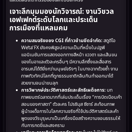
เจาะลึกมุมมองนักวิจารณ์: งานวิชวล
เอฟเฟกต์ระดับโลกและประเด็น
การเมืองที่แหลมคม
ความสมจริงของ CGI ที่ก้าวข้ามขีดจำกัด:
สตูดิโอ
Wētā FX ยังคงพิสูจน์ความเป็นที่หนึ่งในปฐพี
แอนิเมชันการแสดงออกทางสีหน้า แววตา และเส้นขน
ของโนอาและตัวละครอื่นๆ มีความลึกซึ้งและสื่อสาร
อารมณ์ได้ดียิ่งกว่ามนุษย์จริงๆ ในบางฉากด้วยซ้ำ งาน
ภาพทิวทัศน์โลกที่ถูกธรรมชาติกลืนกินทำออกมาได้
สวยงามจนน่าขนลุก
การวิพากษ์ประวัติศาสตร์และลัทธิเผด็จการ:
บท
ภาพยนตร์ฉลาดมากที่เล่นประเด็นเรื่อง “การบิดเบือนคำ
สอนของศาสดา” ตัวละคร โปรซิมุส ซีซาร์ สะท้อนภาพ
ผู้นำเผด็จการในโลกความจริงที่ใช้ประวัติศาสตร์และคำ
พูดของวีรบุรุษมาเป็นเครื่องมือสร้างความชอบธรรมให้
กับการกดขี่และสงคราม