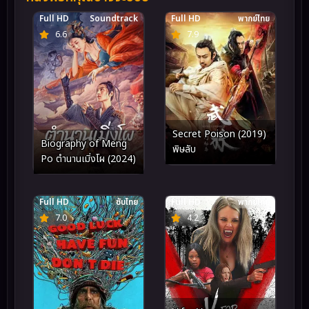
Full HD
Soundtrack
Full HD
พากย์ไทย
6.6
7.9
Secret Poison (2019)
Biography of Meng
พิษลับ
Po ตำนานเมิ่งโผ (2024)
Full HD
ซับไทย
Full HD
พากย์ไทย
7.0
4.2