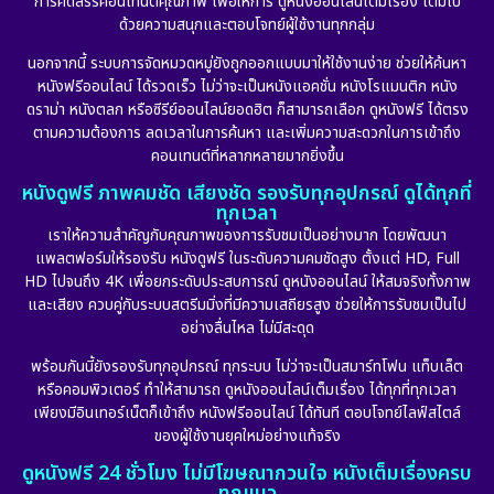
การคัดสรรคอนเทนต์คุณภาพ เพื่อให้การ ดูหนังออนไลน์เต็มเรื่อง เต็มไป
ด้วยความสนุกและตอบโจทย์ผู้ใช้งานทุกกลุ่ม
Documentary สารคดี
(92)
นอกจากนี้ ระบบการจัดหมวดหมู่ยังถูกออกแบบมาให้ใช้งานง่าย ช่วยให้ค้นหา
หนังฟรีออนไลน์ ได้รวดเร็ว ไม่ว่าจะเป็นหนังแอคชั่น หนังโรแมนติก หนัง
Drama ดราม่า
(898)
ดราม่า หนังตลก หรือซีรีย์ออนไลน์ยอดฮิต ก็สามารถเลือก ดูหนังฟรี ได้ตรง
ตามความต้องการ ลดเวลาในการค้นหา และเพิ่มความสะดวกในการเข้าถึง
Dystopian
(17)
คอนเทนต์ที่หลากหลายมากยิ่งขึ้น
หนังดูฟรี ภาพคมชัด เสียงชัด รองรับทุกอุปกรณ์ ดูได้ทุกที่
Emotional
(101)
ทุกเวลา
เราให้ความสำคัญกับคุณภาพของการรับชมเป็นอย่างมาก โดยพัฒนา
Epic มหากาพย์
(17)
แพลตฟอร์มให้รองรับ หนังดูฟรี ในระดับความคมชัดสูง ตั้งแต่ HD, Full
HD ไปจนถึง 4K เพื่อยกระดับประสบการณ์ ดูหนังออนไลน์ ให้สมจริงทั้งภาพ
Erotic
(10)
และเสียง ควบคู่กับระบบสตรีมมิ่งที่มีความเสถียรสูง ช่วยให้การรับชมเป็นไป
อย่างลื่นไหล ไม่มีสะดุด
Family ครอบครัว
(227)
พร้อมกันนี้ยังรองรับทุกอุปกรณ์ ทุกระบบ ไม่ว่าจะเป็นสมาร์ทโฟน แท็บเล็ต
หรือคอมพิวเตอร์ ทำให้สามารถ ดูหนังออนไลน์เต็มเรื่อง ได้ทุกที่ทุกเวลา
Fantasy จินตนาการ
(265)
เพียงมีอินเทอร์เน็ตก็เข้าถึง หนังฟรีออนไลน์ ได้ทันที ตอบโจทย์ไลฟ์สไตล์
ของผู้ใช้งานยุคใหม่อย่างแท้จริง
Fiction
(11)
ดูหนังฟรี 24 ชั่วโมง ไม่มีโฆษณากวนใจ หนังเต็มเรื่องครบ
ทุกแนว