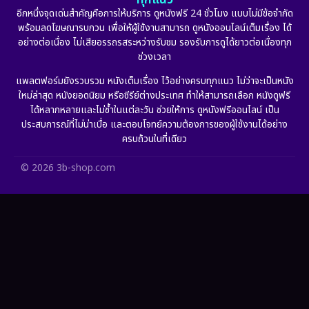
Film
(57)
อีกหนึ่งจุดเด่นสำคัญคือการให้บริการ ดูหนังฟรี 24 ชั่วโมง แบบไม่มีข้อจำกัด
พร้อมลดโฆษณารบกวน เพื่อให้ผู้ใช้งานสามารถ ดูหนังออนไลน์เต็มเรื่อง ได้
Gothic
(6)
อย่างต่อเนื่อง ไม่เสียอรรถรสระหว่างรับชม รองรับการดูได้ยาวต่อเนื่องทุก
ช่วงเวลา
Grief
(6)
แพลตฟอร์มยังรวบรวม หนังเต็มเรื่อง ไว้อย่างครบทุกแนว ไม่ว่าจะเป็นหนัง
ใหม่ล่าสุด หนังยอดนิยม หรือซีรีย์ต่างประเทศ ทำให้สามารถเลือก หนังดูฟรี
HBO GO
(11)
ได้หลากหลายและไม่ซ้ำในแต่ละวัน ช่วยให้การ ดูหนังฟรีออนไลน์ เป็น
ประสบการณ์ที่ไม่น่าเบื่อ และตอบโจทย์ความต้องการของผู้ใช้งานได้อย่าง
HBO Max
(2)
ครบถ้วนในที่เดียว
Healing
(11)
© 2026 3b-shop.com
Heist
(7)
Historical
(25)
History ประวัติศาสตร์
(63)
Holiday
(2)