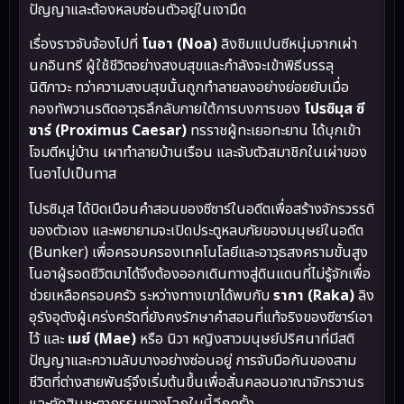
ปัญญาและต้องหลบซ่อนตัวอยู่ในเงามืด
เรื่องราวจับจ้องไปที่
โนอา (Noa)
ลิงชิมแปนซีหนุ่มจากเผ่า
นกอินทรี ผู้ใช้ชีวิตอย่างสงบสุขและกำลังจะเข้าพิธีบรรลุ
นิติภาวะ ทว่าความสงบสุขนั้นถูกทำลายลงอย่างย่อยยับเมื่อ
กองทัพวานรติดอาวุธลึกลับภายใต้การบงการของ
โปรซิมุส ซี
ซาร์ (Proximus Caesar)
ทรราชผู้ทะเยอทะยาน ได้บุกเข้า
โจมตีหมู่บ้าน เผาทำลายบ้านเรือน และจับตัวสมาชิกในเผ่าของ
โนอาไปเป็นทาส
โปรซิมุส ได้บิดเบือนคำสอนของซีซาร์ในอดีตเพื่อสร้างจักรวรรดิ
ของตัวเอง และพยายามจะเปิดประตูหลบภัยของมนุษย์ในอดีต
(Bunker) เพื่อครอบครองเทคโนโลยีและอาวุธสงครามขั้นสูง
โนอาผู้รอดชีวิตมาได้จึงต้องออกเดินทางสู่ดินแดนที่ไม่รู้จักเพื่อ
ช่วยเหลือครอบครัว ระหว่างทางเขาได้พบกับ
รากา (Raka)
ลิง
อุรังอุตังผู้เคร่งครัดที่ยังคงรักษาคำสอนที่แท้จริงของซีซาร์เอา
ไว้ และ
เมย์ (Mae)
หรือ นิวา หญิงสาวมนุษย์ปริศนาที่มีสติ
ปัญญาและความลับบางอย่างซ่อนอยู่ การจับมือกันของสาม
ชีวิตที่ต่างสายพันธุ์จึงเริ่มต้นขึ้นเพื่อสั่นคลอนอาณาจักรวานร
และตัดสินชะตากรรมของโลกใบนี้อีกครั้ง