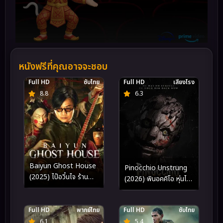
หนังฟรีที่คุณอาจจะชอบ
Full HD
ซับไทย
Full HD
เสียงโรง
8.8
6.3
Baiyun Ghost House
Pinocchio Unstrung
(2025) ไป๋อวิ๋นไจ ร้าน
(2026) พินอคคิโอ หุ่นไม้
พิศวง
สายเชือด
Full HD
พากย์ไทย
Full HD
ซับไทย
6.1
5.4