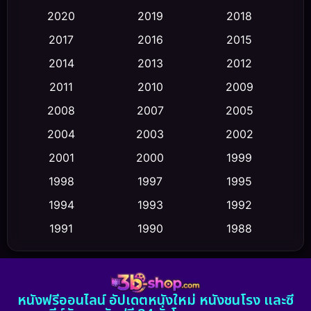
Classic หนังคลาสสิก
(23)
2020
2019
2018
2017
2016
2015
Comedy ตลก
(458)
2014
2013
2012
Coming-of-age ชีวิตวัยรุ่น
(43)
2011
2010
2009
Conspiracy
(2)
2008
2007
2005
2004
2003
2002
Crime อาชญากรรม
(347)
2001
2000
1999
Cult Film
(5)
1998
1997
1995
Culture
1994
1993
1992
(23)
1991
1990
1988
Dance เต้น
(6)
1986
1985
1983
DC
(2)
1982
1981
1978
หนังฟรีออนไลน์ อัปเดตหนังใหม่ หนังชนโรง และซี
1974
1971
1962
Detective สืบสวน
(5)