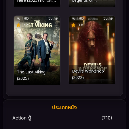
Legends Of
Here (2025) ที่นี่…มีแต่
Awesomeness Vol.16
ปีศาจ
กังฟูแพนด้า ตำนาน
Full HD
ซับไทย
Full HD
ซับไทย
ปรมาจารย์สุโค่ย! ชุด16
7.2
3.8
Devil’s Workshop
The Last Viking
(2022)
(2025)
ประเภทหนัง
Action บู๊
(710)