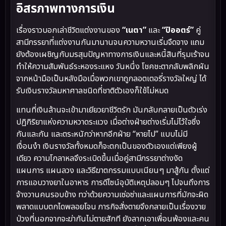
อิสรภาพทางการเงิน
เรื่องราวบอกเล่าชีวิตแต่งงานของ
“เนตา”
และ
“ปิออตร์”
คู่
สามีภรรยาที่แต่งงานกันมานานจนความหวานเริ่มจืดจาง แถม
ยังต้องเผชิญกับมรสุมปัญหาทางการเงินและหนี้สินที่รุมเร้าจน
ทำให้ความสัมพันธ์ระหองระแหง วันหนึ่ง โชคชะตากลับพลิกผัน
จากหน้ามือเป็นหลังมือเมื่อพวกเขาถูกลอตเตอรี่รางวัลใหญ่ ได้
รับเงินรางวัลมหาศาลชนิดที่ชาติตัวเองก็ใช้ไม่หมด
แทนที่เงินล้านจะเข้ามาเยียวยาชีวิตรัก มันกลับกลายเป็นตัวเร่ง
ปฏิกิริยาแห่งความหวาดระแวง เมื่อต่างฝ่ายต่างเริ่มไม่ไว้ใจซึ่ง
กันและกัน และตระหนักว่าหากอีกฝ่าย “หายไป” แบบไม่มี
เงื่อนงำ เงินรางวัลทั้งหมดก็จะตกเป็นของตัวเองแต่เพียงผู้
เดียว ความโกลาหลจึงระเบิดขึ้นเมื่อคู่สามีภรรยาต่างงัด
แผนการ แผนลวง และวิธีฆาตกรรมแบบเนียนๆ มาสู้กัน ตั้งแต่
การแอบวางยาในอาหาร การดีไซน์อุบัติเหตุปลอมๆ ไปจนถึงการ
จ้างวานคนรอบข้าง ทว่าด้วยความเซ่อซ่าและแผนการที่มักจะผิด
พลาดแบบตกไดพลอยโจน ภารกิจสั่งตายจึงกลายเป็นเรื่องวาย
ป่วงที่นอกจากจะฆ่ากันไม่ตายสักที ยังลากเอาเพื่อนพ้องและคน