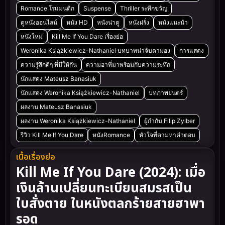
Romance โรแมนติก
Suspense
Thriller ระทึกขวัญ
ดูหนังออนไลน์
หนัง HD
หนังน่าดู
หนังฝรั่ง
หนังแนะนำ
หนังใหม่
Kill Me If You Dare เรื่องย่อ
Weronika Książkiewicz-Nathaniel บทบาทน่าจับตามอง
การแสดง
ความรู้สึกดีๆ ที่มีให้กัน
ความฮาที่มาพร้อมกับความระทึก
นักแสดง Mateusz Banasiuk
นักแสดง Weronika Książkiewicz-Nathaniel
บทภาพยนตร์
ผลงาน Mateusz Banasiuk
ผลงาน Weronika Książkiewicz-Nathaniel
ผู้กำกับ Filip Zylber
รีวิว Kill Me If You Dare
หนังRomance
หัวใจที่ตามหาคำตอบ
เนื้อเรื่องย่อ
Kill Me If You Dare (2024): เมื่อ
เงินล้านเปลี่ยนทะเบียนสมรสเป็น
ใบสั่งตาย ในหนังตลกร้ายสายฮาพา
รอด