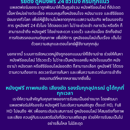
รีย์ดัง ดูหนังฟรี 24 ชั่วโมง ครบทุกแนว
แพลตฟอร์มของเราถูกพัฒนาให้เป็นศูนย์รวม หนังฟรีออนไลน์ ที่อัปเดต
Detective สืบสวน
(56)
เนื้อหาใหม่อย่างต่อเนื่อง ครอบคลุมทั้งหนังชนโรง หนังมาแรง และซีรีย์ยอด
นิยมจากทั่วโลก เพื่อให้ผู้ใช้งานไม่พลาดทุกกระแสความบันเทิง พร้อมรองรับ
Disaster
(10)
การ ดูหนังฟรี 24 ชั่วโมง ได้ตลอดเวลา ไม่ว่าจะช่วงเช้า กลางวัน หรือดึก ก็
สามารถเข้าถึง หนังดูฟรี ได้อย่างสะดวก รวดเร็ว และต่อเนื่อง อีกทั้งยังมี
Disney+
(21)
การคัดสรรคอนเทนต์คุณภาพ เพื่อให้การ ดูหนังออนไลน์เต็มเรื่อง เต็มไป
ด้วยความสนุกและตอบโจทย์ผู้ใช้งานทุกกลุ่ม
Documentary สารคดี
(91)
นอกจากนี้ ระบบการจัดหมวดหมู่ยังถูกออกแบบมาให้ใช้งานง่าย ช่วยให้ค้นหา
หนังฟรีออนไลน์ ได้รวดเร็ว ไม่ว่าจะเป็นหนังแอคชั่น หนังโรแมนติก หนัง
Drama ดราม่า
(882)
ดราม่า หนังตลก หรือซีรีย์ออนไลน์ยอดฮิต ก็สามารถเลือก ดูหนังฟรี ได้ตรง
ตามความต้องการ ลดเวลาในการค้นหา และเพิ่มความสะดวกในการเข้าถึง
Dystopian
(17)
คอนเทนต์ที่หลากหลายมากยิ่งขึ้น
หนังดูฟรี ภาพคมชัด เสียงชัด รองรับทุกอุปกรณ์ ดูได้ทุกที่
Emotional
(101)
ทุกเวลา
เราให้ความสำคัญกับคุณภาพของการรับชมเป็นอย่างมาก โดยพัฒนา
Epic มหากาพย์
(17)
แพลตฟอร์มให้รองรับ หนังดูฟรี ในระดับความคมชัดสูง ตั้งแต่ HD, Full
HD ไปจนถึง 4K เพื่อยกระดับประสบการณ์ ดูหนังออนไลน์ ให้สมจริงทั้งภาพ
Erotic
(10)
และเสียง ควบคู่กับระบบสตรีมมิ่งที่มีความเสถียรสูง ช่วยให้การรับชมเป็นไป
อย่างลื่นไหล ไม่มีสะดุด
Family ครอบครัว
(225)