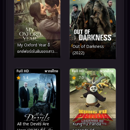
My Oxford Year อ็
Out of Darkness
อกซ์ฟอร์ดในฝันของสาว
(2022)
อเมริกัน (2025)
Full HD
พากย์ไทย
Full HD
พากย์ไทย
5.4
7.0
Kung Fu Panda
All the Devils Are