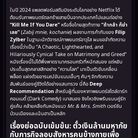
ในปี 2024 แพลตฟอร์มสตีมมิงระดับโลกอย่าง Netflix ได้
ต้อนรับภาพยนตร์ตลกร้ายสายปั่นจากประเทศโปแลนด์อย่าง
“Kill Me If You Dare”
หรือชื่อไทยสุดท้าทาย
“ถ้ากล้า ก็ฆ่า
เลย”
(
Zabij mnie, kochanie
) ผลงานการกำกับของ
Filip
Zylber
ในฐานะนักวิจารณ์ภาพยนตร์อาวุโส ผมขอจำกัดความ
เรื่องนี้ว่าเป็น “A Chaotic, Lighthearted, and
Hilariously Cynical Take on Matrimony and Greed”
หนังเรื่องนี้ไม่ได้พึ่งพาดรามาครอบครัวที่หนักสมอง แต่หยิบ
ประเด็นสุดคลาสสิกอย่าง “ความโลภ” มาเป็นตัวขับเคลื่อน
พล็อต แฝงด้วยอารมณ์ขันแบบเจ็บๆ คันๆ จิกกัดความ
สัมพันธ์ของคู่ชีวิตได้อย่างแสบทรวง นี่คือ
Deep
Recommendation
สำหรับผู้ที่มองหาภาพยนตร์สไตล์ดาร์ก
คอมเมดี้ (Dark Comedy) เบาสมอง ชิงไหวชิงพริบแบบคู่รัก
คู่แค้น คล้ายคลึงกับหนังแนว
Mr. & Mrs. Smith
เวอร์ชัน
ป่วนเมืองและเน้นฮาเป็นหลัก
เรื่องย่อฉบับเข้มข้น: ตั๋วเงินล้านมหาภัย
กับภารกิจลอบสังหารคนข้างกายเพื่อ