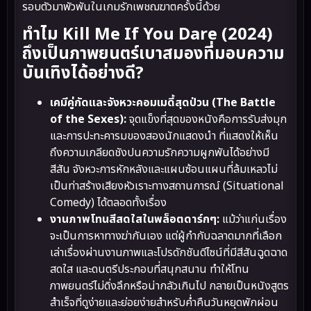
รอบตัวมาพัวพันในเกมรักเพชฌฆาตครั้งนี้ด้วย
ทำไม Kill Me If You Dare (2024)
ถึงเป็นภาพยนตร์เบาสมองที่มอบความ
บันเทิงได้อย่างดี?
เคมีคู่กัดและจังหวะคอมเมดี้สุดป่วน (The Battle
of the Sexes):
จุดแข็งที่สุดของหนังคือการรับส่งมุก
และการปะทะคารมของสองนักแสดงนำ ที่แสดงให้เห็น
ถึงความเกลียดชังปนความรักความผูกพันได้อย่างมี
สีสัน จังหวะการหักหลังและแผนซ้อนแผนที่ล้มเหลวไม่
เป็นท่าสร้างเสียงหัวเราะทางสถานการณ์ (Situational
Comedy) ได้ตลอดทั้งเรื่อง
งานภาพโทนสีสดใสในพล็อตดาร์กๆ:
แม้ว่าแก่นเรื่อง
จะเป็นการหาทางฆ่ากันเอง แต่ผู้กำกับฉลาดมากที่เลือก
เล่าเรื่องผ่านงานภาพและโปรดักชันดีไซน์ที่มีสีสันฉูดฉาด
สดใส และดนตรีประกอบที่สนุกสนาน ทำให้โทน
ภาพยนตร์ไม่ดิ่งลึกหรือน่ากลัวเกินไป กลายเป็นหนังสูตร
สำเร็จที่ดูง่ายและย่อยง่ายสำหรับค่ำคืนวันหยุดพักผ่อน