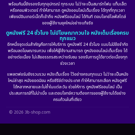
พร้อมกันนี้ยังรองรับทุกอุปกรณ์ ทุกระบบ ไม่ว่าจะเป็นสมาร์ทโฟน แท็บเล็ต
หรือคอมพิวเตอร์ ทำให้สามารถ ดูหนังออนไลน์เต็มเรื่อง ได้ทุกที่ทุกเวลา
Fantasy จินตนาการ
(253)
เพียงมีอินเทอร์เน็ตก็เข้าถึง หนังฟรีออนไลน์ ได้ทันที ตอบโจทย์ไลฟ์สไตล์
ของผู้ใช้งานยุคใหม่อย่างแท้จริง
Fiction
(11)
ดูหนังฟรี 24 ชั่วโมง ไม่มีโฆษณากวนใจ หนังเต็มเรื่องครบ
ทุกแนว
Film
(57)
อีกหนึ่งจุดเด่นสำคัญคือการให้บริการ ดูหนังฟรี 24 ชั่วโมง แบบไม่มีข้อจำกัด
พร้อมลดโฆษณารบกวน เพื่อให้ผู้ใช้งานสามารถ ดูหนังออนไลน์เต็มเรื่อง ได้
Gothic
(6)
อย่างต่อเนื่อง ไม่เสียอรรถรสระหว่างรับชม รองรับการดูได้ยาวต่อเนื่องทุก
ช่วงเวลา
Grief
(6)
แพลตฟอร์มยังรวบรวม หนังเต็มเรื่อง ไว้อย่างครบทุกแนว ไม่ว่าจะเป็นหนัง
ใหม่ล่าสุด หนังยอดนิยม หรือซีรีย์ต่างประเทศ ทำให้สามารถเลือก หนังดูฟรี
HBO GO
(10)
ได้หลากหลายและไม่ซ้ำในแต่ละวัน ช่วยให้การ ดูหนังฟรีออนไลน์ เป็น
ประสบการณ์ที่ไม่น่าเบื่อ และตอบโจทย์ความต้องการของผู้ใช้งานได้อย่าง
HBO Max
(2)
ครบถ้วนในที่เดียว
Healing
(11)
© 2026 3b-shop.com
Heist
(7)