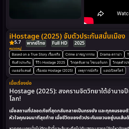
iHostage (2025) จับตัวประกันสนั่นเมือง
5.7
พากย์ไทย
Full HD
2025
หมวดหมู่
Based on a True Story เรื่องจริง
Crime อาชญากรรม
Drama ดราม่า
T
จับตัวประกัน
รีวิว Hostage 2025
วิกฤตจับตาย ไซเบอร์นรก
วิกฤตตัวปร
เนเธอร์แลนด์
เรื่องย่อ Hostage (2025)
เหตุการณ์จริง
แอปเปิลสโตร์
เนื้อเรื่องย่อ
Hostage (2025): สงครามจิตวิทยาใต้อำนาจปื
โลก!
เมื่อสถานที่ปลอดภัยที่สุดกลับกลายเป็นกรงขัง และทุกคนรอบตั
หัวใจคุณจนนาทีสุดท้าย เมื่อชีวิตของตัวประกันแขวนอยู่บนเส
หากคุณเคยนั่งไม่ติดเก้าอี้และลุ้นระทึกไปกับสถานการณ์ชิงไหวชิงพร