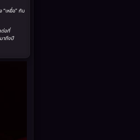
Drama ดราม่า
(882)
“เหยื่อ” กับ
Dystopian
(17)
่อที่
Emotional
(101)
มาถึงปี
Epic มหากาพย์
(17)
Erotic
(10)
Family ครอบครัว
(225)
Fantasy จินตนาการ
(253)
Fiction
(11)
Film
(57)
Gothic
(6)