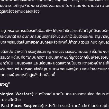
ียมเกรดเอที่คุณห้ามพลาด ตัวหนังฉลาดมากในการเล่นกับความลับ ความ
ูต้องร้องอุทานตลอดเรื่อง
อาชญากรอาวุธครบมือระดับมืออาชีพ ได้บุกเข้ายึดสถานที่สำคัญที่มีระบบร
ดับชาติ) และจับกุมกลุ่มผู้บริสุทธิ์จำนวนมากไว้เป็นตัวประกัน สัญชา
่อรัฐบาล พร้อมขีดเส้นตายเวลานับถอยหลังที่หากไม่ทำตาม ตัวประกันจะถูกปล
่มีอดีตเป็นเจ้าหน้าที่ หรือผู้เชี่ยวชาญการเจรจาต่อรองภายนอก) เริ่มค้นพ
าไถ่ธรรมดา แต่มันคือ “เกมนกต่อ” ระดับมหากาพย์ที่ถูกจัดฉากขึ้นเพื่อเบี่ย
ญ่กว่านั้น แผนลวงและแผนซ้อนแผนดัดหลังกันไปมาระหว่างหัวหน้ากลุ่ม
้องใช้ไหวพริบทั้งหมดในการแอบส่งสัญญานลวง ตลบหลังผู้คุม และสร้างความแ
ของผู้บงการที่อยู่หลังม่านเลือดนี้
้องดู”
hological Warfare):
หนังโดดเด่นมากในบทสนทนาการเชือดเฉือนระหว่
่อนของอีกฝ่าย
 & Fast-Paced Suspense):
หนังบิ้วต์อารมณ์ความอึดอัด Claustropho