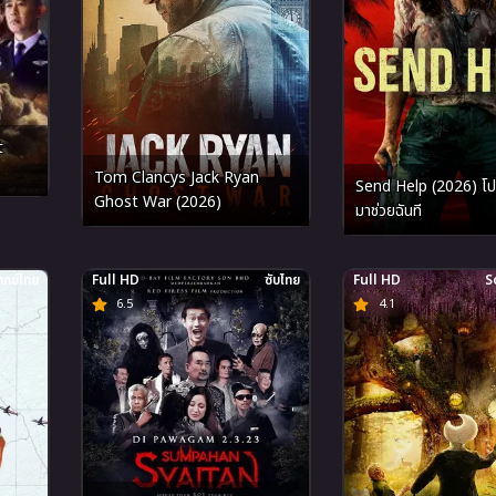
t
Tom Clancys Jack Ryan
Send Help (2026) โป
Ghost War (2026)
มาช่วยฉันที
กย์ไทย
Full HD
ซับไทย
Full HD
S
6.5
4.1