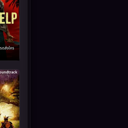
Inspirational แรงบันดาลใจ
(93)
Investigation
(49)
iQIYI
(55)
รดส่งใคร
Kids
(13)
LGBTQ
(10)
oundtrack
Love
(73)
Martial
(7)
Martial Arts
(43)
marvel
(7)