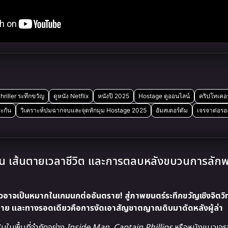
hriller ระทึกขวัญ
ดูหนัง Netflix
หนังปี 2025
Hostage ดูออนไลน์
คริปโทเคอร
ะกัน
วิเคราะห์ปมฉากจบและจุดหักมุม Hostage 2025
อัมสเตอร์ดัม
เจรจาต่อรอ
น เส้นตายเวลาชีวิต และการตลบหลังขบวนการลักพ
วอาจเป็นหมากในเกมนกต่ออันตราย! สู่ภาพยนตร์ระทึกขวัญเชิงจิตวิท
้นด้าย และทางรอดเดียวคือการงัดเอาสัญชาตญาณดิบมาดัดหลังผู้ล่า
ิบในพื้นที่จำกัดอย่าง
Inside Man
,
Captain Phillips
หรือหนังแนวเจร