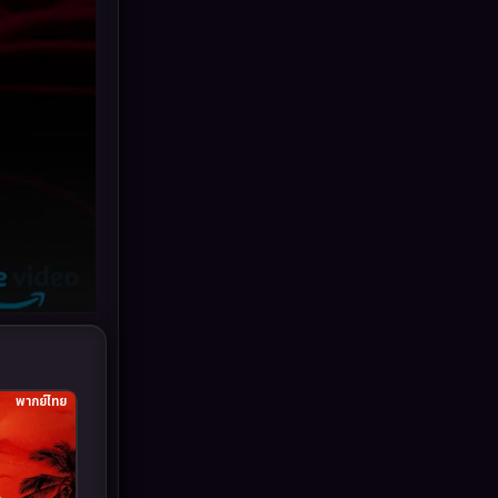
Grief
(6)
HBO GO
(10)
HBO Max
(2)
Healing
(11)
Heist
(7)
Historical
(25)
History ประวัติศาสตร์
(62)
Holiday
(2)
พากย์ไทย
Horror สยองขวัญ
(386)
Human
(52)