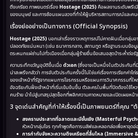
ตึงเครียด ภาพยนตร์เรื่อง
Hostage (2025)
คือผลงานระดับพรีเม
ของมนุษย์ และการซ้อนแผนลวงที่ทำให้ผู้บริหารสถานการณ์และคนด
เรื่องย่ออย่างเป็นทางการ (Official Synopsis)
Hostage (2025)
บอกเล่าเรื่องราวเหตุการณ์ไม่คาดฝันเมื่อกลุ่ม
ปลอดภัยแน่นหนา (เช่น ธนาคารกลาง, สถานทูต หรือฐานระบบข้อมูลระ
ตระหนกแผ่ซ่านไปทั่วเมืองเมื่อกลุ่มผู้ร้ายยื่นข้อเสนอสุดบ้าระห่ำต
ความระทึกขวัญอุบัติขึ้นเมื่อ
ตัวเอก
(ซึ่งอาจเป็นหนึ่งในตัวประกันที
น่าสะพรึงกลัวว่า การจับตัวประกันครั้งนี้ไม่ใช่แค่เรื่องการเรียกค่
ของเจ้าหน้าที่รัฐจากแผนการโจรกรรมหรือแผนการวินาศกรรมที่ให
อัจฉริยะกับฝั่งเจ้าหน้าที่เริ่มเข้มข้นขึ้น ตัวละครในพื้นที่ปิดต
คนร้าย นำไปสู่บทสรุปสุดช็อกที่พลิกความคาดหมายและเปิดเผยหน้ากาก
3 จุดเด่นสำคัญที่ทำให้เรื่องนี้เป็นภาพยนตร์ที่คุณ “ต
สงครามประสาทที่ฉลาดและมีชั้นเชิง (Masterful Psyc
หัวหน้ากลุ่มโจร ทุกคำพูดคือการบลัฟและหลอกล่อเพื่อหาจุดอ
การกำกับจังหวะความตึงเครียดที่ลื่นไหล (Immersive