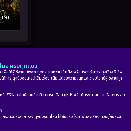
Melodrama
(5)
Military
(8)
 Tree
MONOMAX
(9)
Monster
(24)
Movie Collection
(6)
ั่วโมง ครบทุกแนว
Musical เพลง
(66)
 เพื่อให้ผู้ใช้งานไม่พลาดทุกกระแสความบันเทิง พร้อมรองรับการ ดูหนังฟรี 24
่อให้การ ดูหนังออนไลน์เต็มเรื่อง เต็มไปด้วยความสนุกและตอบโจทย์ผู้ใช้งานทุก
Mystery ลึกลับ
(345)
nature
(4)
ก หรือซีรีย์ออนไลน์ยอดฮิต ก็สามารถเลือก ดูหนังฟรี ได้ตรงตามความต้องการ ลด
Parody
(2)
ลา
กระดับประสบการณ์ ดูหนังออนไลน์ ให้สมจริงทั้งภาพและเสียง ควบคู่กับระบบ
Period ย้อนยุค
(53)