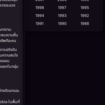
หวาดระแวง
1998
1997
1995
Cult Film
(5)
1994
1993
1992
Culture
(23)
1991
1990
1988
ักษาความ
1986
1985
1983
Dance เต้น
(6)
ตญาณความตื่น
1982
1981
1978
ิดชีพทีละคน
DC
(2)
1974
1971
1962
บความจริงอัน
Detective สืบสวน
(5)
งเบนความสนใจ
โจรจอม
Detective สืบสวน
(56)
ตกแยกในกลุ่ม
Disaster
(10)
Disney+
(21)
างตัวเอกและ
Documentary สารคดี
(91)
bia ในพื้นที่