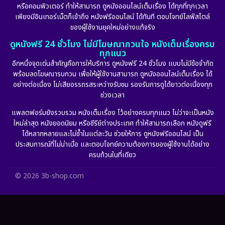
หรือคอมพิวเตอร์ ทำให้สามารถ ดูหนังออนไลน์เต็มเรื่อง ได้ทุกที่ทุกเวลา
Fantasy จินตนาการ
(256)
เพียงมีอินเทอร์เน็ตก็เข้าถึง หนังฟรีออนไลน์ ได้ทันที ตอบโจทย์ไลฟ์สไตล์
ของผู้ใช้งานยุคใหม่อย่างแท้จริง
Fiction
(11)
ดูหนังฟรี 24 ชั่วโมง ไม่มีโฆษณากวนใจ หนังเต็มเรื่องครบ
ทุกแนว
Film
(57)
อีกหนึ่งจุดเด่นสำคัญคือการให้บริการ ดูหนังฟรี 24 ชั่วโมง แบบไม่มีข้อจำกัด
พร้อมลดโฆษณารบกวน เพื่อให้ผู้ใช้งานสามารถ ดูหนังออนไลน์เต็มเรื่อง ได้
Gothic
(6)
อย่างต่อเนื่อง ไม่เสียอรรถรสระหว่างรับชม รองรับการดูได้ยาวต่อเนื่องทุก
ช่วงเวลา
Grief
(6)
แพลตฟอร์มยังรวบรวม หนังเต็มเรื่อง ไว้อย่างครบทุกแนว ไม่ว่าจะเป็นหนัง
ใหม่ล่าสุด หนังยอดนิยม หรือซีรีย์ต่างประเทศ ทำให้สามารถเลือก หนังดูฟรี
HBO GO
(11)
ได้หลากหลายและไม่ซ้ำในแต่ละวัน ช่วยให้การ ดูหนังฟรีออนไลน์ เป็น
ประสบการณ์ที่ไม่น่าเบื่อ และตอบโจทย์ความต้องการของผู้ใช้งานได้อย่าง
HBO Max
(2)
ครบถ้วนในที่เดียว
Healing
(11)
© 2026 3b-shop.com
Heist
(7)
Historical
(25)