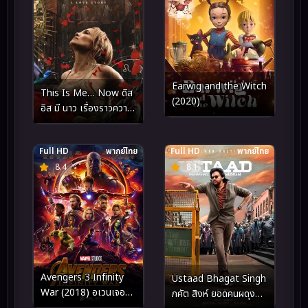
Earwig and the Witch
This Is Me… Now ดิส
(2020)
อิส มี นาว เรื่องราวความ
รัก (2024)
Full HD
พากย์ไทย
Full HD
พากย์ไทย
8.4
8.1
Avengers 3 Infinity
Ustaad Bhagat Singh
War (2018) อเวนเจอร์ส
ภคัต สิงห์ ยอดคนผดุง
3 มหาสงครามอัญมณี