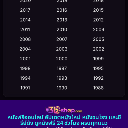
2020
2019
2018
2017
2016
2015
Comedy ตลก
(470)
2014
2013
2012
Coming-of-age ชีวิตวัยรุ่น
(43)
2011
2010
2009
Conspiracy
(2)
2008
2007
2005
2004
2003
2002
Crime อาชญากรรม
(352)
2001
2000
1999
Cult Film
(5)
1998
1997
1995
Culture
1994
1993
1992
(23)
1991
1990
1988
Dance เต้น
(6)
1986
1985
1983
DC
(2)
1982
1981
1978
หนังฟรีออนไลน์ อัปเดตหนังใหม่ หนังชนโรง และซี
1974
1971
1962
Detective สืบสวน
(5)
รีย์ดัง ดูหนังฟรี 24 ชั่วโมง ครบทุกแนว