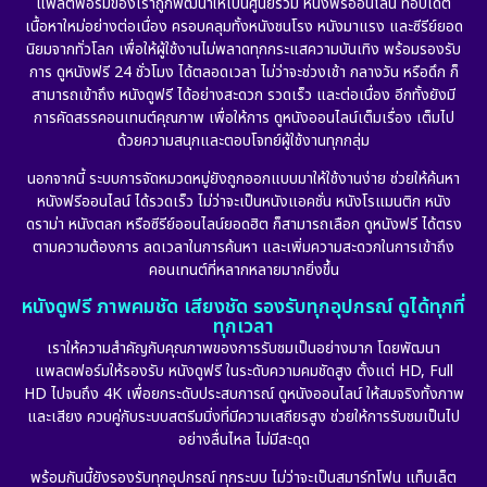
แพลตฟอร์มของเราถูกพัฒนาให้เป็นศูนย์รวม หนังฟรีออนไลน์ ที่อัปเดต
Detective สืบสวน
(56)
เนื้อหาใหม่อย่างต่อเนื่อง ครอบคลุมทั้งหนังชนโรง หนังมาแรง และซีรีย์ยอด
นิยมจากทั่วโลก เพื่อให้ผู้ใช้งานไม่พลาดทุกกระแสความบันเทิง พร้อมรองรับ
Disaster
(10)
การ ดูหนังฟรี 24 ชั่วโมง ได้ตลอดเวลา ไม่ว่าจะช่วงเช้า กลางวัน หรือดึก ก็
สามารถเข้าถึง หนังดูฟรี ได้อย่างสะดวก รวดเร็ว และต่อเนื่อง อีกทั้งยังมี
Disney+
(23)
การคัดสรรคอนเทนต์คุณภาพ เพื่อให้การ ดูหนังออนไลน์เต็มเรื่อง เต็มไป
ด้วยความสนุกและตอบโจทย์ผู้ใช้งานทุกกลุ่ม
Documentary สารคดี
(91)
นอกจากนี้ ระบบการจัดหมวดหมู่ยังถูกออกแบบมาให้ใช้งานง่าย ช่วยให้ค้นหา
หนังฟรีออนไลน์ ได้รวดเร็ว ไม่ว่าจะเป็นหนังแอคชั่น หนังโรแมนติก หนัง
Drama ดราม่า
(887)
ดราม่า หนังตลก หรือซีรีย์ออนไลน์ยอดฮิต ก็สามารถเลือก ดูหนังฟรี ได้ตรง
ตามความต้องการ ลดเวลาในการค้นหา และเพิ่มความสะดวกในการเข้าถึง
Dystopian
(17)
คอนเทนต์ที่หลากหลายมากยิ่งขึ้น
หนังดูฟรี ภาพคมชัด เสียงชัด รองรับทุกอุปกรณ์ ดูได้ทุกที่
Emotional
(101)
ทุกเวลา
เราให้ความสำคัญกับคุณภาพของการรับชมเป็นอย่างมาก โดยพัฒนา
Epic มหากาพย์
(17)
แพลตฟอร์มให้รองรับ หนังดูฟรี ในระดับความคมชัดสูง ตั้งแต่ HD, Full
HD ไปจนถึง 4K เพื่อยกระดับประสบการณ์ ดูหนังออนไลน์ ให้สมจริงทั้งภาพ
Erotic
(10)
และเสียง ควบคู่กับระบบสตรีมมิ่งที่มีความเสถียรสูง ช่วยให้การรับชมเป็นไป
อย่างลื่นไหล ไม่มีสะดุด
Family ครอบครัว
(226)
พร้อมกันนี้ยังรองรับทุกอุปกรณ์ ทุกระบบ ไม่ว่าจะเป็นสมาร์ทโฟน แท็บเล็ต