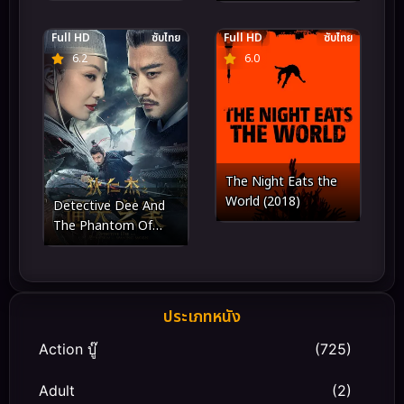
ความยุติธรรม (2026)
ล้างจักรวาล
Full HD
ซับไทย
Full HD
ซับไทย
6.2
6.0
The Night Eats the
World (2018)
Detective Dee And
The Phantom Of
Waning Moon (2024)
ตี๋เหรินเจี๋ยปีศาจแห่ง
จันทร์
ประเภทหนัง
Action บู๊
(725)
Adult
(2)