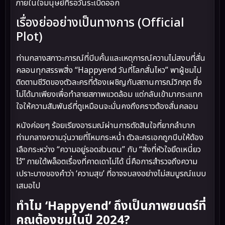
ภายในใจมนุษย์ที่รอวันระเบิดออก
เรื่องย่ออย่างเป็นทางการ (Official
Plot)
ท่ามกลางสภาวะการณ์ที่บีบคั้นและเหตุการณ์ความไม่สงบที่สั่น
คลอนทุกสรรพสิ่ง “Happyend วันที่โลกสั่นไหว” พาผู้ชมไป
ติดตามชีวิตของตัวละครที่ต้องเผชิญกับสถานการณ์วิกฤต ซึ่ง
ไม่ได้มาเพียงเพื่อทำลายสภาพแวดล้อม แต่กลับเข้ามากระแทก
ใจให้ความสัมพันธ์ที่ดูเหมือนจะมั่นคงถึงคราวต้องสั่นคลอน
หนังค่อยๆ ร้อยเรียงอารมณ์ผ่านการตัดสินใจที่ยากลำบาก
ท่ามกลางความวุ่นวายที่โหมกระหน่ำ ตัวละครเอกถูกบีบให้ต้อง
เลือกระหว่าง “ความอยู่รอดส่วนตน” กับ “สิ่งที่หัวใจยึดเหนี่ยว
ไว้” ภายใต้พล็อตเรื่องที่คาดเดาไม่ได้ นี่คือการสำรวจถึงความ
เปราะบางของคำว่า ‘ความสุข’ ที่อาจจบลงอย่างไม่สมบูรณ์แบบ
เสมอไป
ทำไม ‘Happyend’ ถึงเป็นภาพยนตร์ที่
คุณต้องชมในปี 2024?