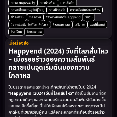
การควบคุมของรัฐ
การประท้วง
การเติบโต
การเปลี่ยนผ่านสู่วัยผู้ใหญ่
การเฝ้าระวัง
ความสัมพันธ์ของเพื่อน
ชีวิตมัธยม
มิตรภาพ
รีวิวภาพยนตร์ Happyend
วัยรุ่น
วิจารณ์หนัง วันที่โลกสั่นไหว
สังคมอนาคต
เสรีภาพ
แฮปปี้เอนด์
โรงเรียน
โลกอนาคต
เนื้อเรื่องย่อ
Happyend (2024) วันที่โลกสั่นไหว
– เมื่อรอยร้าวของความสัมพันธ์
กลายเป็นจุดเริ่มต้นของความ
โกลาหล
ในบรรดาผลงานดราม่า-ระทึกขวัญที่เข้าฉายในปี 2024
“Happyend (2024) วันที่โลกสั่นไหว”
ถือเป็นชิ้นงานที่ฉีก
กฎเกณฑ์เดิมๆ ของภาพยนตร์แนวมนุษยสัมพันธ์ได้อย่างเจ็บ
แสบและลึกซึ้งที่สุด นี่ไม่ใช่เพียงแค่เรื่องราวของเหตุการณ์ไม่
คาดฝันที่เขย่าขวัญผู้คน แต่คือกระจกเงาที่สะท้อนถึงรอยร้าว