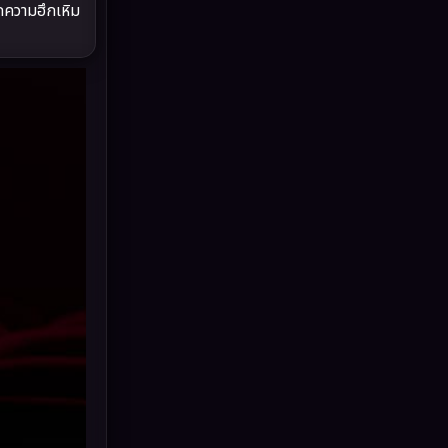
กความฮึกเหิม
Drama ดราม่า
(898)
Dystopian
(17)
Emotional
(101)
Epic มหากาพย์
(17)
Erotic
(10)
Family ครอบครัว
(227)
Fantasy จินตนาการ
(265)
Fiction
(11)
Film
(57)
Gothic
(6)