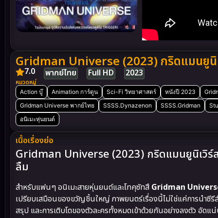
Gridman Universe (2023) กริดแมนยูนิเว
7.0
พากย์ไทย
Full HD
2023
หมวดหมู่
Action บู๊
Animation การ์ตูน
Sci-Fi วิทยาศาสตร์
หนังปี 2023
Grid
Gridman Universe พากย์ไทย
SSSS.Dynazenon
SSSS.Gridman
Stu
อนิเมะหุ่นยนต์
เนื้อเรื่องย่อ
Gridman Universe (2023) กริดแมนยูนิเวิร์ส: บ
ลืม
สำหรับแฟนๆ อนิเมะสายหุ่นยนต์และโทคุซัทสึ
Gridman Universe (
เปรียบเสมือนของขวัญชิ้นใหญ่ ภาพยนตร์เรื่องนี้ไม่ใช่แค่การนำ
สรุป และการเติบโตของตัวละครทั้งหมดเข้าด้วยกันอย่างลงตัว อัดแน่