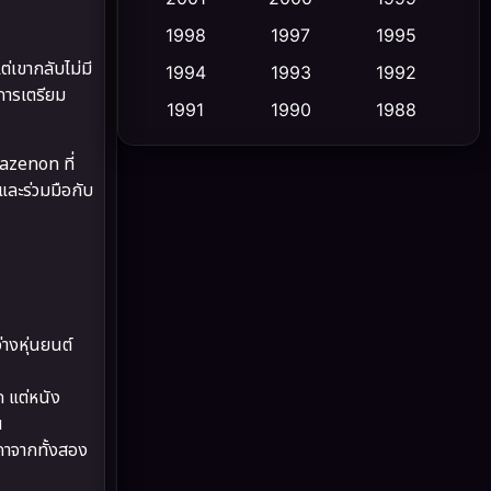
1998
1997
1995
Cult Film
(5)
่เขากลับไม่มี
1994
1993
1992
การเตรียม
Culture
(23)
1991
1990
1988
1986
1985
1983
Dance เต้น
(6)
nazenon ที่
1982
1981
1978
และร่วมมือกับ
DC
(2)
1974
1971
1962
Detective สืบสวน
(5)
Detective สืบสวน
(56)
่างหุ่นยนต์
Disaster
(10)
ก แต่หนัง
Disney+
(24)
น
งคาจากทั้งสอง
Documentary สารคดี
(92)