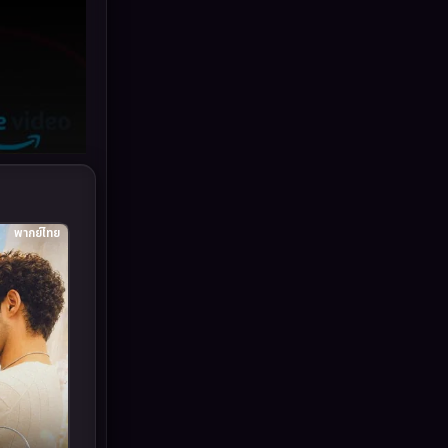
Grief
(6)
HBO GO
(11)
HBO Max
(2)
Healing
(11)
Heist
(7)
พากย์ไทย
Historical
(25)
History ประวัติศาสตร์
(63)
Holiday
(2)
Horror สยองขวัญ
(393)
Human
(52)