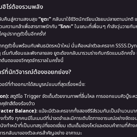
ีมฮีโร่ต้องรวมพลัง
ลับคืนสู่ความสงบสุข
“ยูตะ”
กลับมาใช้ชีวิตนักเรียนมัธยมปลายตามปกติ แต
รวมความกล้าเพื่อสารภาพรักกับ
“ริกกะ”
ในขณะที่เพื่อนๆ กำลังวุ่นวายกับ
จูปรากฏตัวขึ้นอีกครั้ง!
รากฏตัวขึ้นพร้อมกับพันธมิตรหน้าใหม่ นั่นคือเหล่าตัวละครจาก SSSS.Dy
งๆ เริ่มทับซ้อนและพังทลายลง ยูตะต้องกลับมารวมร่างกับกริดแมนอีกครั้ง 
นหาต้นตอของวิกฤตจักรวาลในครั้งนี้
ที่นักวิจารณ์ต้องขอยกย่อง?
ร์ที่ทำออกมาได้สมบูรณ์แบบที่สุดเรื่องหนึ่ง:
on):
สตูดิโอ Trigger จัดเต็มด้วยงานภาพที่ลื่นไหล การออกแบบคิวบู๊ระหว
คุซัทสึต้องร้องว้าว
racter Balance):
แม้จะมีตัวละครจากทั้งสองซีรีส์รวมกันเป็นจำนวนมา
ั่วถึง ทุกคนมีโมเมนต์ที่น่าจดจำและมีการเติบโตทางอารมณ์อย่างชัดเจ
นังทำหน้าที่เป็นบทสรุปที่ยอดเยี่ยม เติมเต็มช่องโหว่และตอบคำถามที่ค้า
งการกลับมาของตัวละครสำคัญอย่าง อาคาเนะ