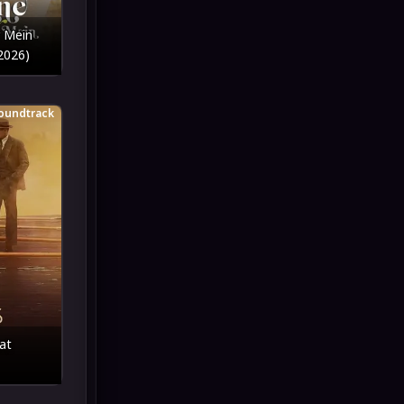
Inspirational แรงบันดาลใจ
(93)
 Mein
(2026)
Investigation
(49)
iQIYI
(64)
oundtrack
Kids
(13)
LGBTQ
(10)
Love
(73)
Martial
(7)
Martial Arts
(43)
at
marvel
(8)