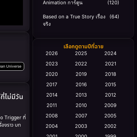
Animation การ์ตูน
(120)
Based on a True Story เรื่อง
(64)
จริง
Based on Novel
(20)
เลือกดูตามปีที่ฉาย
Biography ชีวิตจริง
(66)
2026
2025
2024
2023
2022
2021
Black Comedy
(30)
dman Universe
2020
2019
2018
Classic หนังคลาสสิก
(23)
2017
2016
2015
Comedy ตลก
(475)
2014
2013
2012
่ไม่มีวัน
2011
2010
2009
Coming-of-age ชีวิตวัยรุ่น
(43)
2008
2007
2005
 Trigger ที่
Conspiracy
(2)
ื่องราว บท
2004
2003
2002
Crime อาชญากรรม
2001
2000
1999
(355)