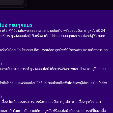
Melodrama
(5)
Military
(8)
MONOMAX
(10)
ั่วโมง ครบทุกแนว
 เพื่อให้ผู้ใช้งานไม่พลาดทุกกระแสความบันเทิง พร้อมรองรับการ ดูหนังฟรี 24
Monster
(24)
่อให้การ ดูหนังออนไลน์เต็มเรื่อง เต็มไปด้วยความสนุกและตอบโจทย์ผู้ใช้งานทุก
Movie Collection
(6)
ก หรือซีรีย์ออนไลน์ยอดฮิต ก็สามารถเลือก ดูหนังฟรี ได้ตรงตามความต้องการ ลด
Musical เพลง
(68)
ลา
กระดับประสบการณ์ ดูหนังออนไลน์ ให้สมจริงทั้งภาพและเสียง ควบคู่กับระบบ
Mystery ลึกลับ
(353)
nature
(4)
็ตก็เข้าถึง หนังฟรีออนไลน์ ได้ทันที ตอบโจทย์ไลฟ์สไตล์ของผู้ใช้งานยุคใหม่อย่าง
Parody
(2)
ว
อเนื่อง ไม่เสียอรรถรสระหว่างรับชม รองรับการดูได้ยาวต่อเนื่องทุกช่วงเวลา
Period ย้อนยุค
(53)
ะไม่ซ้ำในแต่ละวัน ช่วยให้การ ดูหนังฟรีออนไลน์ เป็นประสบการณ์ที่ไม่น่าเบื่อ