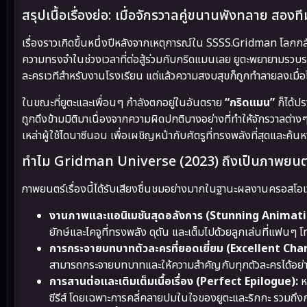
สรุปเนื้อเรื่องย่อ: เมื่อจักรวาลคู่ขนานพังทลาย สองท
เรื่องราวเกิดขึ้นหนึ่งปีหลังจากเหตุการณ์ใน SSSS.Gridman โลกก
ความทรงจำในช่วงเวลาที่ต่อสู้ร่วมกับกริดแมนเลย ยูตะพยายามรวบ
ละครเวทีสำหรับงานโรงเรียน แต่แล้วความสงบสุขก็ถูกทำลายลงเมื่อไค
ในขณะที่ยูตะและเพื่อนๆ กำลังตกอยู่ในอันตราย
“กริดแมน”
ก็ได้ป
ถูกดึงข้ามมิติมาเนื่องจากความผิดปกติบางอย่างที่ทำให้จักรวาลต่า
เหล่าผู้ใช้ไดนาซีนอน เพื่อเผชิญหน้ากับศัตรูที่ทรงพลังที่สุดและค้
ทำไม Gridman Universe (2023) ถึงเป็นภาพยนตร์
ภาพยนตร์เรื่องนี้ได้รับเสียงชื่นชมอย่างมากในฐานะผลงานครอสโอเวอ
งานภาพและแอนิเมชันสุดอลังการ (Stunning Animati
ยักษ์และไคจูที่ทรงพลัง ดุดัน และเต็มไปด้วยลูกเล่นที่แฟนๆ โท
การกระจายบทบาทตัวละครที่ยอดเยี่ยม (Excellent Cha
สามารถกระจายบทบาทและให้ความสำคัญกับทุกตัวละครได้อย่างท
การสานต่อและเติมเต็มเนื้อเรื่อง (Perfect Epilogue):
ห
ซีรีส์ โดยเฉพาะการคลี่คลายปมในใจของยูตะและริกกะ รวมถึ