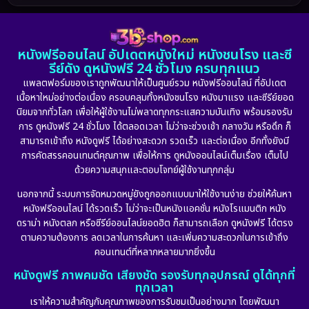
1986
1985
1983
DC
(2)
1982
1981
1978
หนังฟรีออนไลน์ อัปเดตหนังใหม่ หนังชนโรง และซี
1974
1971
1962
Detective สืบสวน
(5)
รีย์ดัง ดูหนังฟรี 24 ชั่วโมง ครบทุกแนว
แพลตฟอร์มของเราถูกพัฒนาให้เป็นศูนย์รวม หนังฟรีออนไลน์ ที่อัปเดต
Detective สืบสวน
(56)
เนื้อหาใหม่อย่างต่อเนื่อง ครอบคลุมทั้งหนังชนโรง หนังมาแรง และซีรีย์ยอด
นิยมจากทั่วโลก เพื่อให้ผู้ใช้งานไม่พลาดทุกกระแสความบันเทิง พร้อมรองรับ
Disaster
(10)
การ ดูหนังฟรี 24 ชั่วโมง ได้ตลอดเวลา ไม่ว่าจะช่วงเช้า กลางวัน หรือดึก ก็
สามารถเข้าถึง หนังดูฟรี ได้อย่างสะดวก รวดเร็ว และต่อเนื่อง อีกทั้งยังมี
Disney+
(23)
การคัดสรรคอนเทนต์คุณภาพ เพื่อให้การ ดูหนังออนไลน์เต็มเรื่อง เต็มไป
ด้วยความสนุกและตอบโจทย์ผู้ใช้งานทุกกลุ่ม
Documentary สารคดี
(91)
นอกจากนี้ ระบบการจัดหมวดหมู่ยังถูกออกแบบมาให้ใช้งานง่าย ช่วยให้ค้นหา
หนังฟรีออนไลน์ ได้รวดเร็ว ไม่ว่าจะเป็นหนังแอคชั่น หนังโรแมนติก หนัง
Drama ดราม่า
(887)
ดราม่า หนังตลก หรือซีรีย์ออนไลน์ยอดฮิต ก็สามารถเลือก ดูหนังฟรี ได้ตรง
ตามความต้องการ ลดเวลาในการค้นหา และเพิ่มความสะดวกในการเข้าถึง
Dystopian
(17)
คอนเทนต์ที่หลากหลายมากยิ่งขึ้น
หนังดูฟรี ภาพคมชัด เสียงชัด รองรับทุกอุปกรณ์ ดูได้ทุกที่
Emotional
(101)
ทุกเวลา
เราให้ความสำคัญกับคุณภาพของการรับชมเป็นอย่างมาก โดยพัฒนา
Epic มหากาพย์
(17)