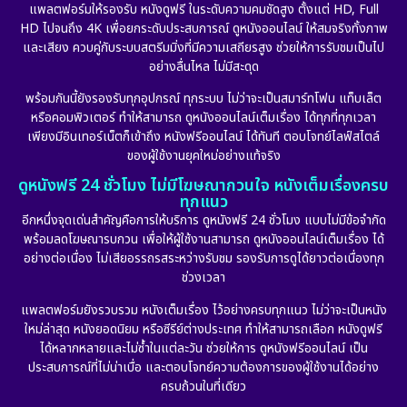
แพลตฟอร์มให้รองรับ หนังดูฟรี ในระดับความคมชัดสูง ตั้งแต่ HD, Full
HD ไปจนถึง 4K เพื่อยกระดับประสบการณ์ ดูหนังออนไลน์ ให้สมจริงทั้งภาพ
Erotic
(10)
และเสียง ควบคู่กับระบบสตรีมมิ่งที่มีความเสถียรสูง ช่วยให้การรับชมเป็นไป
อย่างลื่นไหล ไม่มีสะดุด
Family ครอบครัว
(226)
พร้อมกันนี้ยังรองรับทุกอุปกรณ์ ทุกระบบ ไม่ว่าจะเป็นสมาร์ทโฟน แท็บเล็ต
หรือคอมพิวเตอร์ ทำให้สามารถ ดูหนังออนไลน์เต็มเรื่อง ได้ทุกที่ทุกเวลา
Fantasy จินตนาการ
(256)
เพียงมีอินเทอร์เน็ตก็เข้าถึง หนังฟรีออนไลน์ ได้ทันที ตอบโจทย์ไลฟ์สไตล์
ของผู้ใช้งานยุคใหม่อย่างแท้จริง
Fiction
(11)
ดูหนังฟรี 24 ชั่วโมง ไม่มีโฆษณากวนใจ หนังเต็มเรื่องครบ
ทุกแนว
Film
(57)
อีกหนึ่งจุดเด่นสำคัญคือการให้บริการ ดูหนังฟรี 24 ชั่วโมง แบบไม่มีข้อจำกัด
พร้อมลดโฆษณารบกวน เพื่อให้ผู้ใช้งานสามารถ ดูหนังออนไลน์เต็มเรื่อง ได้
Gothic
(6)
อย่างต่อเนื่อง ไม่เสียอรรถรสระหว่างรับชม รองรับการดูได้ยาวต่อเนื่องทุก
ช่วงเวลา
Grief
(6)
แพลตฟอร์มยังรวบรวม หนังเต็มเรื่อง ไว้อย่างครบทุกแนว ไม่ว่าจะเป็นหนัง
ใหม่ล่าสุด หนังยอดนิยม หรือซีรีย์ต่างประเทศ ทำให้สามารถเลือก หนังดูฟรี
HBO GO
(11)
ได้หลากหลายและไม่ซ้ำในแต่ละวัน ช่วยให้การ ดูหนังฟรีออนไลน์ เป็น
ประสบการณ์ที่ไม่น่าเบื่อ และตอบโจทย์ความต้องการของผู้ใช้งานได้อย่าง
HBO Max
(2)
ครบถ้วนในที่เดียว