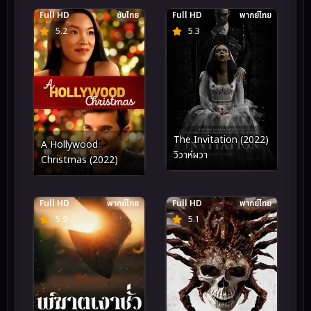
ตำนานแปดดวงจันทร์
Full HD
ซับไทย
Full HD
พากย์ไทย
(2024)
5.2
5.3
The Invitation (2022)
A Hollywood
วิวาห์ผวา
Christmas (2022)
Full HD
พากย์ไทย
Full HD
พากย์ไทย
5.9
5.1