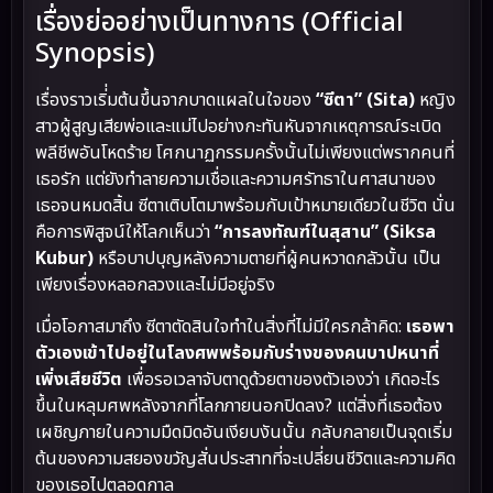
เรื่องย่ออย่างเป็นทางการ (Official
Synopsis)
เรื่องราวเริ่่มต้นขึ้นจากบาดแผลในใจของ
“ซีตา” (Sita)
หญิง
สาวผู้สูญเสียพ่อและแม่ไปอย่างกะทันหันจากเหตุการณ์ระเบิด
พลีชีพอันโหดร้าย โศกนาฏกรรมครั้งนั้นไม่เพียงแต่พรากคนที่
เธอรัก แต่ยังทำลายความเชื่อและความศรัทธาในศาสนาของ
เธอจนหมดสิ้น ซีตาเติบโตมาพร้อมกับเป้าหมายเดียวในชีวิต นั่น
คือการพิสูจน์ให้โลกเห็นว่า
“การลงทัณฑ์ในสุสาน” (Siksa
Kubur)
หรือบาปบุญหลังความตายที่ผู้คนหวาดกลัวนั้น เป็น
เพียงเรื่องหลอกลวงและไม่มีอยู่จริง
เมื่อโอกาสมาถึง ซีตาตัดสินใจทำในสิ่งที่ไม่มีใครกล้าคิด:
เธอพา
ตัวเองเข้าไปอยู่ในโลงศพพร้อมกับร่างของคนบาปหนาที่
เพิ่งเสียชีวิต
เพื่อรอเวลาจับตาดูด้วยตาของตัวเองว่า เกิดอะไร
ขึ้นในหลุมศพหลังจากที่โลกภายนอกปิดลง? แต่สิ่งที่เธอต้อง
เผชิญภายในความมืดมิดอันเงียบงันนั้น กลับกลายเป็นจุดเริ่ม
ต้นของความสยองขวัญสั่นประสาทที่จะเปลี่ยนชีวิตและความคิด
ของเธอไปตลอดกาล