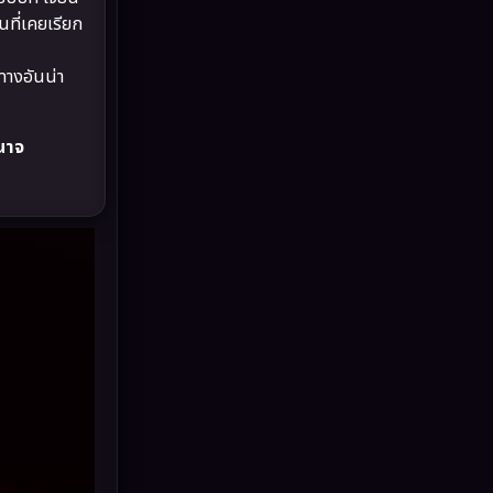
Drama ดราม่า
(882)
ที่เคยเรียก
Dystopian
(17)
ยทางอันน่า
Emotional
(101)
ำนาจ
Epic มหากาพย์
(17)
Erotic
(10)
Family ครอบครัว
(225)
Fantasy จินตนาการ
(253)
Fiction
(11)
Film
(57)
Gothic
(6)