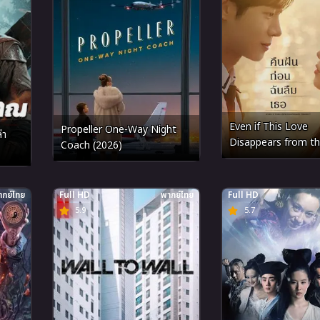
Even if This Love
Propeller One-Way Night
่า
Disappears from t
Coach (2026)
Tonight คืนฝันก่อนฉั
(2025)
กย์ไทย
Full HD
พากย์ไทย
Full HD
5.9
5.7