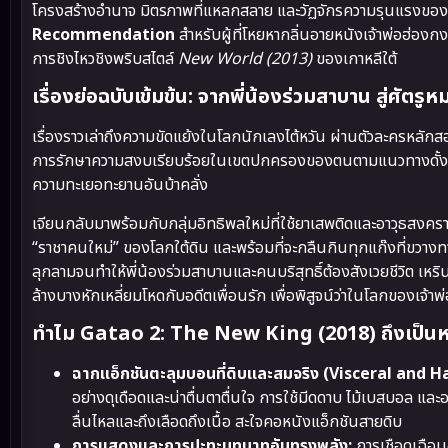
โครงสร้างอำนาจ มิตรภาพที่แหลกสลาย และวัฏจักรความรุนแรงของโลก
Recommendation
สำหรับผู้ที่โหยหากลิ่นอายหนังเจ้าพ่อฮ่อง
การชิงไหวชิงพริบสไตล์
New World (2013)
ของเกาหลีใต้
เรื่องย่อฉบับเข้มข้น: จากพี่น้องร่วมสาบาน สู่ศัตร
เรื่องราวเล่าถึงความขัดแย้งในโลกนักเลงไต้หวัน ผ่านตัวละครหลั
การรักษาความสงบเรียบร้อยในเขตปกครองของตนตามแนวทางดั้ง
ความทะเยอทะยานอันบ้าคลั่ง
เจียนกลับมาพร้อมกับกลุ่มอิทธิพลใหม่ที่ใช้ยาเสพติดและอาวุธสงครา
“ราชาคนใหม่” ของโลกใต้ดิน และพร้อมที่จะกลืนกินทุกแก๊งที่ขวาง
ลุกลามจนทำให้พี่น้องร่วมสาบานและคนบริสุทธิ์ต้องสังเวยชีวิต 
ล้างบางหักเหลี่ยมโหดกับอดีตเพื่อนรัก เพื่อพิสูจน์ว่าในโลกของเจ้าพ่อ
ทำไม Gatao 2: The New King (2018) ถึงเป็นหนั
ฉากแอ็กชันตะลุมบอนที่ดิบและสมจริง (Visceral and H
อย่างดุเดือดและน่าตื่นตาตื่นใจ การใช้มีดดาบ ไม้เบสบอล 
ลื่นไหลและถึงเลือดถึงเนื้อ สะใจคอหนังแอ็กชันสายดิบ
การแสดงและการปะทะบทบาทอันทรงพลัง:
การเชือดเฉือน