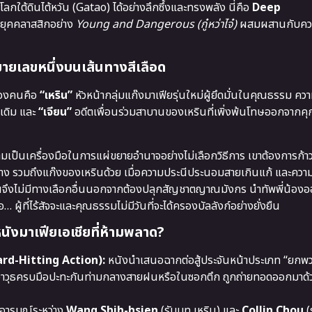
ใต้ดินไต้หวัน (Gatao) ได้อย่างลึกซึ้งและทรงพลัง นี่คือ
Deep
กงยุคคลาสสิกอย่าง
Young and Dangerous (กู๋หว่าไจ๋)
ผสมผสานกับควา
ูหมายเลขหนึ่งบนเส้นทางสีเลือด
กสองคนคือ
“เหริน”
หัวหน้ากลุ่มแก๊งมาเฟียรุ่นใหม่ผู้ยึดมั่นในคุณธรรม ค
เดิม และ
“เจียน”
อดีตเพื่อนร่วมสาบานของเหรินที่เพิ่งพ้นโทษออกจากค
มเป็นเครื่องมือในการแผ่ขยายอำนาจอย่างไม่เลือกวิธีการ เขาต้องการก้าว
ทาง รวมถึงแก๊งของเหรินด้วย เมื่อความประนีประนอมสายเกินแก้ และความ
เหรินจึงไม่มีทางเลือกอื่นนอกจากต้องปลุกสัญชาตญาณมังกร นำทัพพี่น้
… ผู้ที่ไร้สัจจะและคุณธรรมไม่มีวันที่จะได้ครองบัลลังก์อย่างยั่งยืน
งมาเฟียเอเชียที่ห้ามพลาด?
ard-Hitting Action):
หนังนำเสนอฉากต่อสู้ประจันหน้าประเภท “ยกพวก
และอาวุธครบมือปะทะกันท่ามกลางสายฝนหรือในซอกตึก ถูกถ่ายทอดออกมาด้ว
อารมณ์ระหว่าง
Wang Shih-hsien
(รับบท เหริน) และ
Collin Chou
(