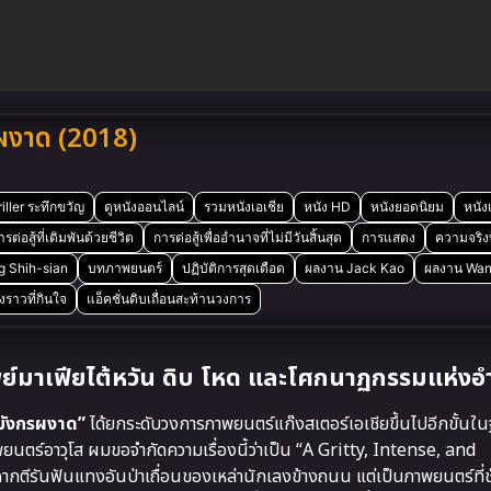
ผงาด (2018)
iller ระทึกขวัญ
ดูหนังออนไลน์
รวมหนังเอเชีย
หนัง HD
หนังยอดนิยม
หนั
ารต่อสู้ที่เดิมพันด้วยชีวิต
การต่อสู้เพื่ออำนาจที่ไม่มีวันสิ้นสุด
การแสดง
ความจริงท
g Shih-sian
บทภาพยนตร์
ปฏิบัติการสุดเดือด
ผลงาน Jack Kao
ผลงาน Wan
่องราวที่กินใจ
แอ็คชั่นดิบเถื่อนสะท้านวงการ
์มาเฟียไต้หวัน ดิบ โหด และโศกนาฏกรรมแห่งอ
 มังกรผงาด”
ได้ยกระดับวงการภาพยนตร์แก๊งสเตอร์เอเชียขึ้นไปอีกขั้นใน
ยนตร์อาวุโส ผมขอจำกัดความเรื่องนี้ว่าเป็น “A Gritty, Intense, and
กตีรันฟันแทงอันป่าเถื่อนของเหล่านักเลงข้างถนน แต่เป็นภาพยนตร์ที่