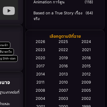
Animation การ์ตูน
(118)
Based on a True Story เรื่อง
(64)
จริง
Based on Novel
(20)
เลือกดูตามปีที่ฉาย
Biography ชีวิตจริง
(66)
2026
2025
2024
งแนะนำ
2023
2022
2021
Black Comedy
(30)
ี่น่าตกใจ
2020
2019
2018
g Shih-sian
Classic หนังคลาสสิก
(23)
2017
2016
2015
Comedy ตลก
(458)
2014
2013
2012
ำนาจ
2011
2010
2009
Coming-of-age ชีวิตวัยรุ่น
(43)
2008
2007
2005
ฐานะภาคต่อที่
Conspiracy
(2)
2004
2003
2002
ชำแหละ
Crime อาชญากรรม
2001
2000
1999
(347)