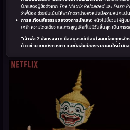
นักแสดงบู๊ชื่อดังจาก
The Matrix Reloaded
และ
Flash P
ว่าพี่น้อง ช่วยขับเน้นให้พาร์ทดราม่าของหนังมีความหนักแน่
การสะท้อนสัจธรรมของวงการนักเลง:
หนังไม่ชี้ชวนให้ผู้ช
เศร้า ความโดดเดี่ยว และการสูญเสียที่ไม่มีวันสิ้นสุด เป็นการต
“เจ้าพ่อ 2 มังกรผงาด คืออนุสรณ์เตือนใจคนท่องยุทธจักร
ก้าวเข้ามาบดบังดวงตา และบัลลังก์ของราชาคนใหม่ มักจ