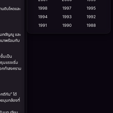
1998
1997
1995
มดิบโหดและ
Cult Film
(5)
1994
1993
1992
Culture
(23)
1991
1990
1988
1986
1985
1983
วามกตัญญู และ
Dance เต้น
(6)
ุกมาพร้อมกับ
1982
1981
1978
DC
(2)
1974
1971
1962
ขึ้นเป็น
Detective สืบสวน
(5)
รุนแรงเริ่ม
องออกทำสงคราม
Detective สืบสวน
(56)
Disaster
(10)
Disney+
(21)
ตีกัน” ได้
ยมุมกล้องที่
Documentary สารคดี
(91)
รับบท เจียน