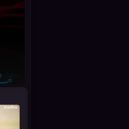
Grief
(6)
HBO GO
(10)
HBO Max
(2)
Healing
(11)
Heist
(7)
Historical
(25)
History ประวัติศาสตร์
(62)
Holiday
(2)
พากย์ไทย
Horror สยองขวัญ
(386)
Human
(52)