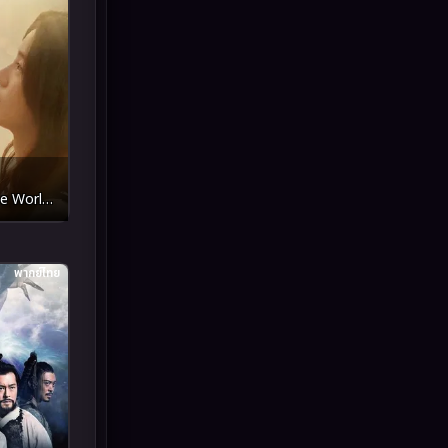
Inspirational แรงบันดาลใจ
(93)
Investigation
(49)
iQIYI
(55)
Kids
(13)
he World
LGBTQ
(10)
นลืมเธอ
Love
(73)
พากย์ไทย
Martial
(7)
Martial Arts
(43)
marvel
(7)