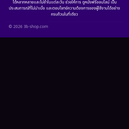
ได้หลากหลายและไม่ซ้ำในแต่ละวัน ช่วยให้การ ดูหนังฟรีออนไลน์ เป็น
ประสบการณ์ที่ไม่น่าเบื่อ และตอบโจทย์ความต้องการของผู้ใช้งานได้อย่าง
HBO Max
(2)
ครบถ้วนในที่เดียว
Healing
(11)
© 2026 3b-shop.com
Heist
(7)
Historical
(25)
History ประวัติศาสตร์
(62)
Holiday
(2)
Horror สยองขวัญ
(386)
Human
(52)
Inspirational แรงบันดาลใจ
(93)