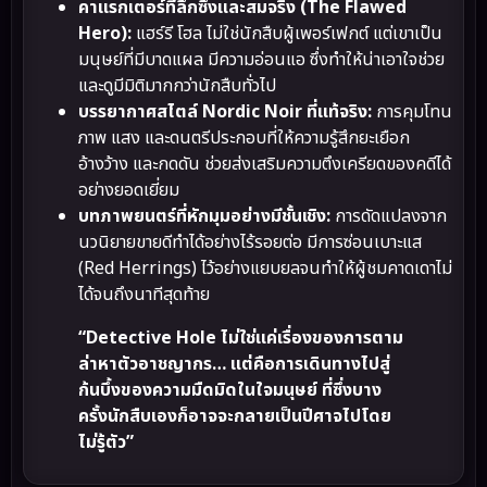
คาแรกเตอร์ที่ลึกซึ้งและสมจริง (The Flawed
Hero):
แฮร์รี โฮล ไม่ใช่นักสืบผู้เพอร์เฟกต์ แต่เขาเป็น
มนุษย์ที่มีบาดแผล มีความอ่อนแอ ซึ่งทำให้น่าเอาใจช่วย
และดูมีมิติมากกว่านักสืบทั่วไป
บรรยากาศสไตล์ Nordic Noir ที่แท้จริง:
การคุมโทน
ภาพ แสง และดนตรีประกอบที่ให้ความรู้สึกยะเยือก
อ้างว้าง และกดดัน ช่วยส่งเสริมความตึงเครียดของคดีได้
อย่างยอดเยี่ยม
บทภาพยนตร์ที่หักมุมอย่างมีชั้นเชิง:
การดัดแปลงจาก
นวนิยายขายดีทำได้อย่างไร้รอยต่อ มีการซ่อนเบาะแส
(Red Herrings) ไว้อย่างแยบยลจนทำให้ผู้ชมคาดเดาไม่
ได้จนถึงนาทีสุดท้าย
“Detective Hole ไม่ใช่แค่เรื่องของการตาม
ล่าหาตัวอาชญากร… แต่คือการเดินทางไปสู่
ก้นบึ้งของความมืดมิดในใจมนุษย์ ที่ซึ่งบาง
ครั้งนักสืบเองก็อาจจะกลายเป็นปีศาจไปโดย
ไม่รู้ตัว”