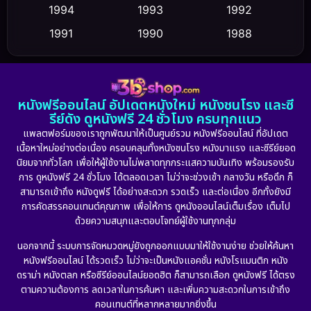
Culture
1994
1993
1992
(23)
1991
1990
1988
Dance เต้น
(6)
1986
1985
1983
DC
(2)
1982
1981
1978
หนังฟรีออนไลน์ อัปเดตหนังใหม่ หนังชนโรง และซี
1974
1971
1962
Detective สืบสวน
(5)
รีย์ดัง ดูหนังฟรี 24 ชั่วโมง ครบทุกแนว
แพลตฟอร์มของเราถูกพัฒนาให้เป็นศูนย์รวม หนังฟรีออนไลน์ ที่อัปเดต
Detective สืบสวน
(56)
เนื้อหาใหม่อย่างต่อเนื่อง ครอบคลุมทั้งหนังชนโรง หนังมาแรง และซีรีย์ยอด
นิยมจากทั่วโลก เพื่อให้ผู้ใช้งานไม่พลาดทุกกระแสความบันเทิง พร้อมรองรับ
Disaster
(10)
การ ดูหนังฟรี 24 ชั่วโมง ได้ตลอดเวลา ไม่ว่าจะช่วงเช้า กลางวัน หรือดึก ก็
สามารถเข้าถึง หนังดูฟรี ได้อย่างสะดวก รวดเร็ว และต่อเนื่อง อีกทั้งยังมี
Disney+
(21)
การคัดสรรคอนเทนต์คุณภาพ เพื่อให้การ ดูหนังออนไลน์เต็มเรื่อง เต็มไป
ด้วยความสนุกและตอบโจทย์ผู้ใช้งานทุกกลุ่ม
Documentary สารคดี
(91)
นอกจากนี้ ระบบการจัดหมวดหมู่ยังถูกออกแบบมาให้ใช้งานง่าย ช่วยให้ค้นหา
หนังฟรีออนไลน์ ได้รวดเร็ว ไม่ว่าจะเป็นหนังแอคชั่น หนังโรแมนติก หนัง
Drama ดราม่า
(882)
ดราม่า หนังตลก หรือซีรีย์ออนไลน์ยอดฮิต ก็สามารถเลือก ดูหนังฟรี ได้ตรง
ตามความต้องการ ลดเวลาในการค้นหา และเพิ่มความสะดวกในการเข้าถึง
Dystopian
(17)
คอนเทนต์ที่หลากหลายมากยิ่งขึ้น