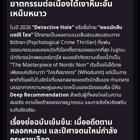
ฆาตกรรมต่อเนื่องใต้เงาหิมะอัน
เหน็บหนาว
ในปี 2026
“Detective Hole”
หรือชื่อไทย
“ยอดนักสืบ
แฮร์รี โฮล”
ได้กลายเป็นผลงานแนวสืบสวนสอบสวนทาง
จิตวิทยา (Psychological Crime Thriller) ที่แฟน
วรรณกรรมและคอหนังทั่วโลกตั้งตารอคอยมากที่สุด ในฐานะ
นักวิจารณ์ภาพยนตร์อาวุโส ผมขอจำกัดความเรื่องนี้ว่าเป็น
“The Masterpiece of Nordic Noir” ตัวเรื่องไม่ได้ขาย
เพียงแค่ปริศนาว่า “ใครคือฆาตกร” (Whodunit) แต่เป็นการ
พาดำดิ่งลงไปในจิตใจที่แหลกสลายของตัวนักสืบเอง ท่ามกลาง
บรรยากาศความหดหู่และหนาวเหน็บของเมืองออสโล นี่คือ
Deep Recommendation
สำหรับผู้ที่หลงใหลในความ
สมจริง ความโหดร้ายของอาชญากรรม และการชิงไหวชิงพริบ
ระดับอัจฉริยะ
เรื่องย่อฉบับเข้มข้น: เมื่ออดีตตาม
หลอกหลอน และปีศาจตนใหม่กำลัง