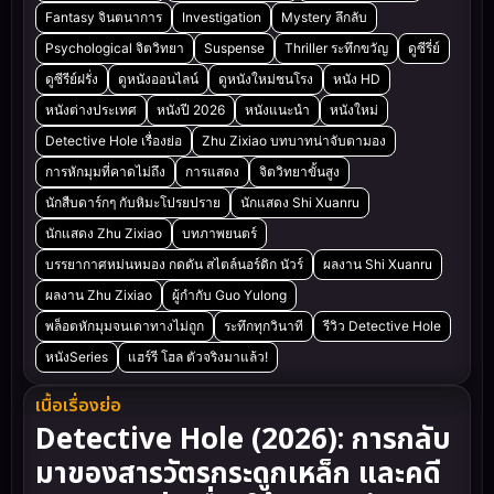
Fantasy จินตนาการ
Investigation
Mystery ลึกลับ
Psychological จิตวิทยา
Suspense
Thriller ระทึกขวัญ
ดูซีรี่ย์
ดูซีรีย์ฝรั่ง
ดูหนังออนไลน์
ดูหนังใหม่ชนโรง
หนัง HD
หนังต่างประเทศ
หนังปี 2026
หนังแนะนำ
หนังใหม่
Detective Hole เรื่องย่อ
Zhu Zixiao บทบาทน่าจับตามอง
การหักมุมที่คาดไม่ถึง
การแสดง
จิตวิทยาขั้นสูง
นักสืบดาร์กๆ กับหิมะโปรยปราย
นักแสดง Shi Xuanru
นักแสดง Zhu Zixiao
บทภาพยนตร์
บรรยากาศหม่นหมอง กดดัน สไตล์นอร์ดิก นัวร์
ผลงาน Shi Xuanru
ผลงาน Zhu Zixiao
ผู้กำกับ Guo Yulong
พล็อตหักมุมจนเดาทางไม่ถูก
ระทึกทุกวินาที
รีวิว Detective Hole
หนังSeries
แฮร์รี โฮล ตัวจริงมาแล้ว!
เนื้อเรื่องย่อ
Detective Hole (2026): การกลับ
มาของสารวัตรกระดูกเหล็ก และคดี