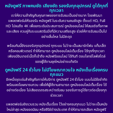
หนังดูฟรี ภาพคมชัด เสียงชัด รองรับทุกอุปกรณ์ ดูได้ทุกที่
Emotional
(101)
ทุกเวลา
เราให้ความสำคัญกับคุณภาพของการรับชมเป็นอย่างมาก โดยพัฒนา
Epic มหากาพย์
(17)
แพลตฟอร์มให้รองรับ หนังดูฟรี ในระดับความคมชัดสูง ตั้งแต่ HD, Full
HD ไปจนถึง 4K เพื่อยกระดับประสบการณ์ ดูหนังออนไลน์ ให้สมจริงทั้งภาพ
Erotic
(10)
และเสียง ควบคู่กับระบบสตรีมมิ่งที่มีความเสถียรสูง ช่วยให้การรับชมเป็นไป
อย่างลื่นไหล ไม่มีสะดุด
Family ครอบครัว
(225)
พร้อมกันนี้ยังรองรับทุกอุปกรณ์ ทุกระบบ ไม่ว่าจะเป็นสมาร์ทโฟน แท็บเล็ต
หรือคอมพิวเตอร์ ทำให้สามารถ ดูหนังออนไลน์เต็มเรื่อง ได้ทุกที่ทุกเวลา
Fantasy จินตนาการ
(253)
เพียงมีอินเทอร์เน็ตก็เข้าถึง หนังฟรีออนไลน์ ได้ทันที ตอบโจทย์ไลฟ์สไตล์
ของผู้ใช้งานยุคใหม่อย่างแท้จริง
Fiction
(11)
ดูหนังฟรี 24 ชั่วโมง ไม่มีโฆษณากวนใจ หนังเต็มเรื่องครบ
ทุกแนว
Film
(57)
อีกหนึ่งจุดเด่นสำคัญคือการให้บริการ ดูหนังฟรี 24 ชั่วโมง แบบไม่มีข้อจำกัด
พร้อมลดโฆษณารบกวน เพื่อให้ผู้ใช้งานสามารถ ดูหนังออนไลน์เต็มเรื่อง ได้
Gothic
(6)
อย่างต่อเนื่อง ไม่เสียอรรถรสระหว่างรับชม รองรับการดูได้ยาวต่อเนื่องทุก
ช่วงเวลา
Grief
(6)
แพลตฟอร์มยังรวบรวม หนังเต็มเรื่อง ไว้อย่างครบทุกแนว ไม่ว่าจะเป็นหนัง
ใหม่ล่าสุด หนังยอดนิยม หรือซีรีย์ต่างประเทศ ทำให้สามารถเลือก หนังดูฟรี
HBO GO
(10)