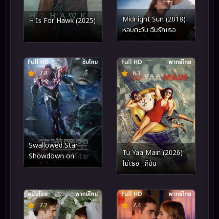
Midnight Sun (2018)
H Is For Hawk (2025)
หลบตะวัน ฉันรักเธอ
Full HD
ซับไทย
Full HD
พากย์ไทย
7.8
6.3
Swallowed Star
Tu Yaa Main (2026)
Showdown on
ไม่เธอ…ก็ฉัน
Primeval Star (2026)
มหาศึกล้างพิภพ ตอน ศึก
ชี้ชะตาแห่งดาวบุพกาล
หนังโรง
พากย์ไทย
Full HD
พากย์ไทย
7.2
7.4