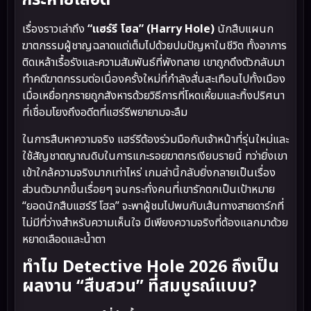
กระหายเลือด
เรื่องราวเล่าถึง
“แฮร์รี โฮล” (Harry Hole)
นักสืบแผนก
ฆาตกรรมผู้ชาญฉลาดแต่เต็มไปด้วยปมปัญหาในชีวิต ทั้งอาการ
ติดเหล้าเรื้อรังและความสัมพันธ์ที่พังทลาย เขาถูกดึงตัวกลับมา
ทำคดีฆาตกรรมต่อเนื่องครั้งใหม่ที่กำลังสั่นสะเทือนไปทั้งเมือง
เมื่อเหยื่อทุกรายถูกสังหารด้วยวิธีการที่โหดเหี้ยมและทิ้งปริศนา
ที่เชื่อมโยงถึงอดีตที่แฮร์รีพยายามจะลืม
ในการสืบหาความจริง แฮร์รีต้องร่วมมือกับเจ้าหน้าที่รุ่นใหม่และ
ใช้สัญชาตญาณดิบในการแกะรอยฆาตกรเงียบรายนี้ ทว่ายิ่งเขา
เข้าใกล้ความจริงมากเท่าไหร่ เกมล่านี้กลับยิ่งกลายเป็นเรื่อง
ส่วนตัวมากขึ้นเรื่อยๆ จนกระทั่งคนที่เขารักตกเป็นเป้าหมาย
“ยอดนักสืบแฮร์รี โฮล” จะพาผู้ชมไปพบกับเส้นทางสายดาร์กที่
ไม่มีที่ว่างสำหรับความเห็นใจ มีเพียงความจริงที่ต้องแลกมาด้วย
หยาดเลือดและน้ำตา
ทำไม Detective Hole 2026 ถึงเป็น
ผลงาน “สืบสวน” ที่สมบูรณ์แบบ?