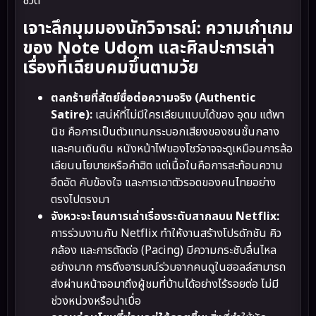
ชีวิต
เจาะลึกมุมมองนักวิจารณ์: ความเก๋าเกม
ของ Note Udom และศิลปะการเล่า
เรื่องที่เฉียบคมขึ้นตามวัย
ตลกร้ายที่สัตย์ซื่อต่อความจริง (Authentic
Satire):
เสน่ห์ที่ไม่มีใครเลียนแบบได้ของ อุดม แต้พา
นิช คือการเป็นตัวแทนกระบอกเสียงของชนชั้นกลาง
และคนเดินดิน หนังหน้าไฟของโชว์อาจจะดูเหมือนการล้อ
เลียนนโยบายหรือคำฮิต แต่เนื้อในคือการสะท้อนความ
อึดอัด คับข้องใจ และการเอาตัวรอดของคนไทยอย่าง
ตรงไปตรงมา
จังหวะจะโคนการเล่าเรื่องระดับสากลบน Netflix:
การร่วมงานกับ Netflix ทำให้งานสร้างโปรดักชัน คิว
กล้อง และการตัดต่อ (Pacing) มีความกระชับลื่นไหล
อย่างมาก การดึงอารมณ์ร่วมจากคนดูในฮอลล์สามารถ
ส่งผ่านหน้าจอมาถึงผู้ชมที่บ้านได้อย่างไร้รอยต่อ ไม่มี
ช่วงหน่วงหรือน่าเบื่อ