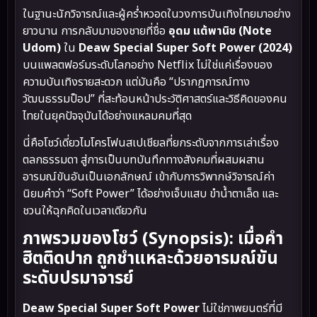
ในฐานะนักวิจารณ์และผู้คร่ำหวอดในวงการบันเทิงไทยมาอย่าง
ยาวนาน การกลับมาของชายที่ชื่อ
อุดม แต้พานิช (Note
Udom)
ใน
Deaw Special Super Soft Power (2024)
บนแพลตฟอร์มระดับโลกอย่าง Netflix ไม่ใช่แค่เรื่องของ
ความบันเทิงรายสะดวก แต่มันคือ “ปรากฏการณ์ทาง
วัฒนธรรมป็อป” ที่สะท้อนหน้าประวัติศาสตร์และวิธีคิดของคน
ไทยในยุคปัจจุบันได้อย่างแหลมคมที่สุด
นี่คือโชว์เดี่ยวไมโครโฟนสเปเชียลที่ยกระดับจากการเล่าเรื่อง
ตลกธรรมดา สู่การเป็นบทบันทึกทางสังคมที่ผสมผสาน
อารมณ์ขันอันเป็นเอกลักษณ์ เข้ากับการวิพากษ์วิจารณ์ค่า
นิยมคำว่า “Soft Power” ได้อย่างเจ็บแสบ ขำน้ำตาเล็ด และ
ชวนให้ฉุกคิดในเวลาเดียวกัน
ภาพรวมของโชว์ (Synopsis): เมื่อคำ
ฮิตติดปาก ถูกชำแหละด้วยอารมณ์ขัน
ระดับปรมาจารย์
Deaw Special Super Soft Power
ไม่ใช่ภาพยนตร์ที่มี