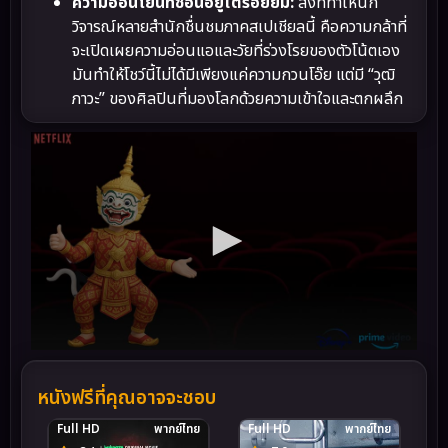
ความอ่อนโยนที่ซ่อนอยู่ใต้รอยยิ้ม:
สิ่งที่ทำให้นัก
วิจารณ์หลายสำนักชื่นชมภาคสเปเชียลนี้ คือความกล้าที่
จะเปิดเผยความอ่อนแอและวัยที่ร่วงโรยของตัวโน้ตเอง
มันทำให้โชว์นี้ไม่ได้มีเพียงแค่ความกวนโอ๊ย แต่มี “วุฒิ
ภาวะ” ของศิลปินที่มองโลกด้วยความเข้าใจและตกผลึก
หนังฟรีที่คุณอาจจะชอบ
Full HD
พากย์ไทย
Full HD
พากย์ไทย