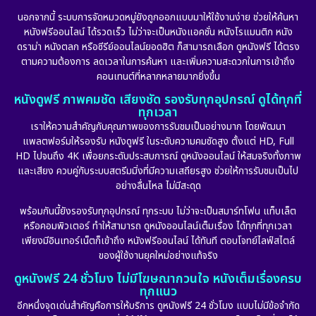
Documentary สารคดี
(91)
นอกจากนี้ ระบบการจัดหมวดหมู่ยังถูกออกแบบมาให้ใช้งานง่าย ช่วยให้ค้นหา
หนังฟรีออนไลน์ ได้รวดเร็ว ไม่ว่าจะเป็นหนังแอคชั่น หนังโรแมนติก หนัง
Drama ดราม่า
(882)
ดราม่า หนังตลก หรือซีรีย์ออนไลน์ยอดฮิต ก็สามารถเลือก ดูหนังฟรี ได้ตรง
ตามความต้องการ ลดเวลาในการค้นหา และเพิ่มความสะดวกในการเข้าถึง
Dystopian
(17)
คอนเทนต์ที่หลากหลายมากยิ่งขึ้น
หนังดูฟรี ภาพคมชัด เสียงชัด รองรับทุกอุปกรณ์ ดูได้ทุกที่
Emotional
(101)
ทุกเวลา
เราให้ความสำคัญกับคุณภาพของการรับชมเป็นอย่างมาก โดยพัฒนา
Epic มหากาพย์
(17)
แพลตฟอร์มให้รองรับ หนังดูฟรี ในระดับความคมชัดสูง ตั้งแต่ HD, Full
HD ไปจนถึง 4K เพื่อยกระดับประสบการณ์ ดูหนังออนไลน์ ให้สมจริงทั้งภาพ
Erotic
(10)
และเสียง ควบคู่กับระบบสตรีมมิ่งที่มีความเสถียรสูง ช่วยให้การรับชมเป็นไป
อย่างลื่นไหล ไม่มีสะดุด
Family ครอบครัว
(225)
พร้อมกันนี้ยังรองรับทุกอุปกรณ์ ทุกระบบ ไม่ว่าจะเป็นสมาร์ทโฟน แท็บเล็ต
หรือคอมพิวเตอร์ ทำให้สามารถ ดูหนังออนไลน์เต็มเรื่อง ได้ทุกที่ทุกเวลา
Fantasy จินตนาการ
(253)
เพียงมีอินเทอร์เน็ตก็เข้าถึง หนังฟรีออนไลน์ ได้ทันที ตอบโจทย์ไลฟ์สไตล์
ของผู้ใช้งานยุคใหม่อย่างแท้จริง
Fiction
(11)
ดูหนังฟรี 24 ชั่วโมง ไม่มีโฆษณากวนใจ หนังเต็มเรื่องครบ
ทุกแนว
Film
(57)
อีกหนึ่งจุดเด่นสำคัญคือการให้บริการ ดูหนังฟรี 24 ชั่วโมง แบบไม่มีข้อจำกัด