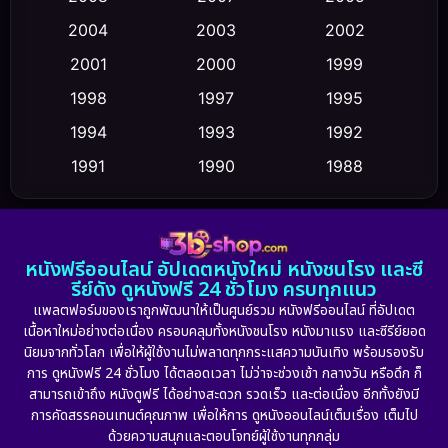
2004
2003
2002
Crime อาชญากรรม
(347)
2001
2000
1999
Cult Film
(5)
1998
1997
1995
Culture
1994
1993
1992
(23)
1991
1990
1988
Dance เต้น
(6)
1986
1985
1983
DC
(2)
1982
1981
1978
หนังฟรีออนไลน์ อัปเดตหนังใหม่ หนังชนโรง และซี
1974
1971
1962
Detective สืบสวน
(5)
รีย์ดัง ดูหนังฟรี 24 ชั่วโมง ครบทุกแนว
แพลตฟอร์มของเราถูกพัฒนาให้เป็นศูนย์รวม หนังฟรีออนไลน์ ที่อัปเดต
Detective สืบสวน
(56)
เนื้อหาใหม่อย่างต่อเนื่อง ครอบคลุมทั้งหนังชนโรง หนังมาแรง และซีรีย์ยอด
นิยมจากทั่วโลก เพื่อให้ผู้ใช้งานไม่พลาดทุกกระแสความบันเทิง พร้อมรองรับ
Disaster
(10)
การ ดูหนังฟรี 24 ชั่วโมง ได้ตลอดเวลา ไม่ว่าจะช่วงเช้า กลางวัน หรือดึก ก็
สามารถเข้าถึง หนังดูฟรี ได้อย่างสะดวก รวดเร็ว และต่อเนื่อง อีกทั้งยังมี
Disney+
(21)
การคัดสรรคอนเทนต์คุณภาพ เพื่อให้การ ดูหนังออนไลน์เต็มเรื่อง เต็มไป
ด้วยความสนุกและตอบโจทย์ผู้ใช้งานทุกกลุ่ม