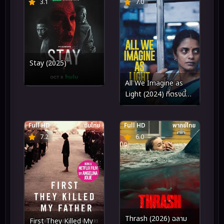
3.1
7.0
Stay (2025)
All We Imagine as
Light (2024) ที่ตรงนี้ยัง
มีหัวใจ
Full HD
ซับไทย
Full HD
พากย์ไทย
7.2
6.0
Thrash (2026) ฉลาม
First They Killed My