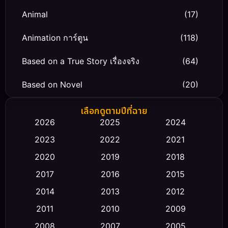
Animal
(17)
Animation การ์ตูน
(118)
Based on a True Story เรื่องจริง
(64)
Based on Novel
(20)
Biography ชีวิตจริง
(66)
เลือกดูตามปีที่ฉาย
2026
2025
2024
Black Comedy
(30)
2023
2022
2021
Classic หนังคลาสสิก
(23)
2020
2019
2018
2017
2016
2015
Comedy ตลก
(458)
2014
2013
2012
Coming-of-age ชีวิตวัยรุ่น
(43)
2011
2010
2009
Conspiracy
(2)
2008
2007
2005