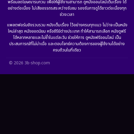
พร้อมลดโฆษณารบกวน เพื่อให้ผู้ใช้งานสามารถ ดูหนังออนไลน์เต็มเรื่อง ได้
Gothic
(6)
อย่างต่อเนื่อง ไม่เสียอรรถรสระหว่างรับชม รองรับการดูได้ยาวต่อเนื่องทุก
ช่วงเวลา
Grief
(6)
แพลตฟอร์มยังรวบรวม หนังเต็มเรื่อง ไว้อย่างครบทุกแนว ไม่ว่าจะเป็นหนัง
ใหม่ล่าสุด หนังยอดนิยม หรือซีรีย์ต่างประเทศ ทำให้สามารถเลือก หนังดูฟรี
HBO GO
(10)
ได้หลากหลายและไม่ซ้ำในแต่ละวัน ช่วยให้การ ดูหนังฟรีออนไลน์ เป็น
ประสบการณ์ที่ไม่น่าเบื่อ และตอบโจทย์ความต้องการของผู้ใช้งานได้อย่าง
HBO Max
(2)
ครบถ้วนในที่เดียว
Healing
(11)
© 2026 3b-shop.com
Heist
(7)
Historical
(25)
History ประวัติศาสตร์
(62)
Holiday
(2)
Horror สยองขวัญ
(386)