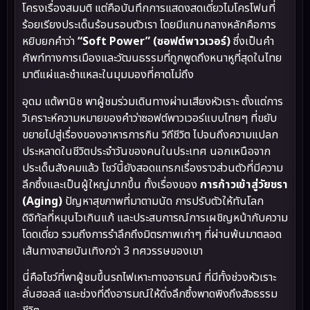
โครงเรื่องสมมติ แต่คือบันทึกการแสดงสดเดี่ยวไมโครโฟนที่
ร้อยเรียงประเด็นร้อนรอบตัวเรา โดยมีแกนกลางหลักคือการ
หยิบยกคำว่า
“Soft Power” (ซอฟต์พาวเวอร์)
ซึ่งเป็นคำ
ศัพท์ทางการเมืองและวัฒนธรรมที่ถูกพูดถึงหนาหูที่สุดในไทย
มาตีแผ่และชำแหละในมุมมองที่คาดไม่ถึง
อุดม แต้พานิช พาผู้ชมร่วมเดินทางผ่านเสียงหัวเราะ ตั้งแต่การ
วิเคราะห์ความหมายของคำว่าซอฟต์พาวเวอร์แบบไทยๆ ที่ขยับ
ขยายไปสู่เรื่องของอาหารการกิน วิถีชีวิต ไปจนถึงความแปลก
ประหลาดในชีวิตประจำวันของคนในประเทศ นอกเหนือจาก
ประเด็นสังคมแล้ว โชว์นี้ยังสอดแทรกเรื่องราวส่วนตัวที่มีความ
ลึกซึ้งและเป็นผู้ใหญ่มากขึ้น ทั้งเรื่องของ
การก้าวเข้าสู่วัยชรา
(Aging)
ปัญหาสุขภาพที่มาตามนัด การปรับตัวให้ทันโลก
ดิจิทัลที่หมุนไวเกินแก้ และประสบการณ์การเผชิญหน้ากับความ
โดดเดี่ยว รวมถึงการรำลึกถึงมิตรภาพเก่าๆ ที่ผ่านพ้นมาตลอด
เส้นทางสายบันเทิงกว่า 3 ทศวรรษของเขา
นี่คือโชว์ที่พาผู้ชมขึ้นรถไฟเหาะทางอารมณ์ ที่มีทั้งช่วงหัวเราะ
ลั่นฮอลล์ และช่วงที่ดึงอารมณ์ให้ดิ่งลึกซึ้งพาดพิงถึงสัจธรรม