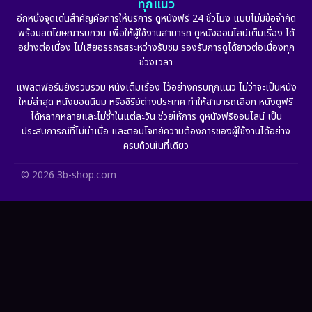
ทุกแนว
Film
(57)
อีกหนึ่งจุดเด่นสำคัญคือการให้บริการ ดูหนังฟรี 24 ชั่วโมง แบบไม่มีข้อจำกัด
พร้อมลดโฆษณารบกวน เพื่อให้ผู้ใช้งานสามารถ ดูหนังออนไลน์เต็มเรื่อง ได้
Gothic
(6)
อย่างต่อเนื่อง ไม่เสียอรรถรสระหว่างรับชม รองรับการดูได้ยาวต่อเนื่องทุก
ช่วงเวลา
Grief
(6)
แพลตฟอร์มยังรวบรวม หนังเต็มเรื่อง ไว้อย่างครบทุกแนว ไม่ว่าจะเป็นหนัง
ใหม่ล่าสุด หนังยอดนิยม หรือซีรีย์ต่างประเทศ ทำให้สามารถเลือก หนังดูฟรี
HBO GO
(11)
ได้หลากหลายและไม่ซ้ำในแต่ละวัน ช่วยให้การ ดูหนังฟรีออนไลน์ เป็น
ประสบการณ์ที่ไม่น่าเบื่อ และตอบโจทย์ความต้องการของผู้ใช้งานได้อย่าง
HBO Max
(2)
ครบถ้วนในที่เดียว
Healing
(11)
© 2026 3b-shop.com
Heist
(7)
Historical
(26)
History ประวัติศาสตร์
(64)
Holiday
(2)