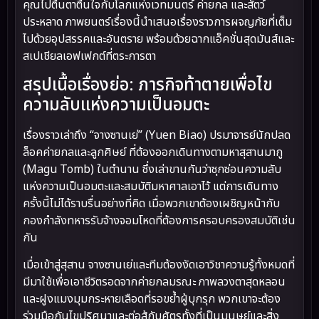
คุณไปตื่นตาตื่นใจกับโลกแห่งเวทมนตร์ ค่ายกล และสัตว์
ประหลาด ภาพยนตร์เรื่องนี้นำเสนอเรื่องราวการผจญภัยที่เต็ม
ไปด้วยอุปสรรคและอันตราย พร้อมด้วยฉากแอ็คชั่นสุดมันส์และ
สเปเชียลเอฟเฟกต์ที่ตระการตา
สรุปเนื้อเรื่องย่อ: ภารกิจท้าตายเพื่อไข
ความลับแห่งความเป็นอมตะ
เรื่องราวเล่าถึง “จางซานเย่” (Yuen Biao) ปรมาจารย์นักปลด
ล็อคค่ายกลและลูกศิษย์ ที่ต้องออกเดินทางตามหาสุสานมากู
(Magu Tomb) ในตำนาน ซึ่งเล่าขานกันว่าซุกซ่อนความลับ
แห่งความเป็นอมตะและสมบัติมหาศาลเอาไว้ แต่การเดินทาง
ครั้งนี้ไม่ได้ราบรื่นอย่างที่คิด เมื่อพวกเขาต้องเผชิญหน้ากับ
กองกำลังทหารรับจ้างจอมโหดที่ต้องการครอบครองสมบัติเช่น
กัน
เมื่อเข้าสู่สุสาน จางซานเย่และทีมต้องงัดเอาวิชาความรู้ทั้งหมดที่
มีมาใช้เพื่อเอาชีวิตรอดจากค่ายกลมรณะ ภาพลวงตาสุดหลอน
และฝูงแมงมุมกระหายเลือดที่รอขย้ำผู้บุกรุก พวกเขาจะต้อง
ร่วมมือกันไขปริศนาและต่อสู้กับศัตรูทั้งที่เป็นมนุษย์และสิ่ง