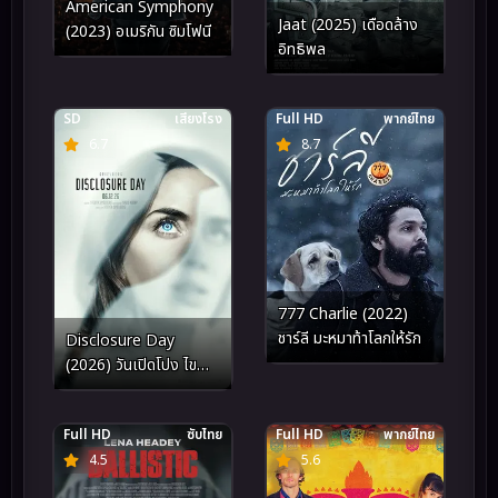
American Symphony
Jaat (2025) เดือดล้าง
(2023) อเมริกัน ซิมโฟนี
อิทธิพล
SD
เสียงโรง
Full HD
พากย์ไทย
6.7
8.7
777 Charlie (2022)
ชาร์ลี มะหมาท้าโลกให้รัก
Disclosure Day
(2026) วันเปิดโปง ไข
ปริศนาลวงโลก
Full HD
ซับไทย
Full HD
พากย์ไทย
4.5
5.6