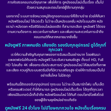
Disney+
(24)
การคัดสรรคอนเทนต์คุณภาพ เพื่อให้การ ดูหนังออนไลน์เต็มเรื่อง เต็มไป
ด้วยความสนุกและตอบโจทย์ผู้ใช้งานทุกกลุ่ม
Documentary สารคดี
(93)
นอกจากนี้ ระบบการจัดหมวดหมู่ยังถูกออกแบบมาให้ใช้งานง่าย ช่วยให้ค้นหา
หนังฟรีออนไลน์ ได้รวดเร็ว ไม่ว่าจะเป็นหนังแอคชั่น หนังโรแมนติก หนัง
Drama ดราม่า
(914)
ดราม่า หนังตลก หรือซีรีย์ออนไลน์ยอดฮิต ก็สามารถเลือก ดูหนังฟรี ได้ตรง
ตามความต้องการ ลดเวลาในการค้นหา และเพิ่มความสะดวกในการเข้าถึง
Dystopian
(17)
คอนเทนต์ที่หลากหลายมากยิ่งขึ้น
หนังดูฟรี ภาพคมชัด เสียงชัด รองรับทุกอุปกรณ์ ดูได้ทุกที่
Emotional
(101)
ทุกเวลา
เราให้ความสำคัญกับคุณภาพของการรับชมเป็นอย่างมาก โดยพัฒนา
Epic มหากาพย์
(17)
แพลตฟอร์มให้รองรับ หนังดูฟรี ในระดับความคมชัดสูง ตั้งแต่ HD, Full
HD ไปจนถึง 4K เพื่อยกระดับประสบการณ์ ดูหนังออนไลน์ ให้สมจริงทั้งภาพ
Erotic
(18)
และเสียง ควบคู่กับระบบสตรีมมิ่งที่มีความเสถียรสูง ช่วยให้การรับชมเป็นไป
อย่างลื่นไหล ไม่มีสะดุด
Family ครอบครัว
(228)
พร้อมกันนี้ยังรองรับทุกอุปกรณ์ ทุกระบบ ไม่ว่าจะเป็นสมาร์ทโฟน แท็บเล็ต
หรือคอมพิวเตอร์ ทำให้สามารถ ดูหนังออนไลน์เต็มเรื่อง ได้ทุกที่ทุกเวลา
Fantasy จินตนาการ
(269)
เพียงมีอินเทอร์เน็ตก็เข้าถึง หนังฟรีออนไลน์ ได้ทันที ตอบโจทย์ไลฟ์สไตล์
ของผู้ใช้งานยุคใหม่อย่างแท้จริง
Fiction
(11)
ดูหนังฟรี 24 ชั่วโมง ไม่มีโฆษณากวนใจ หนังเต็มเรื่องครบ