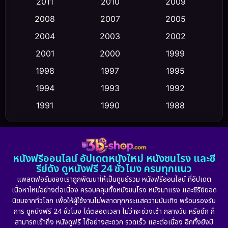
2011
2010
2009
Conspiracy
(2)
2008
2007
2005
2004
2003
2002
Crime อาชญากรรม
(359)
2001
2000
1999
Cult Film
(5)
1998
1997
1995
Culture
1994
1993
1992
(23)
1991
1990
1988
Dance เต้น
(6)
1986
1985
1983
DC
(2)
1982
1981
1978
หนังฟรีออนไลน์ อัปเดตหนังใหม่ หนังชนโรง และซี
1974
1971
1962
Detective สืบสวน
(5)
รีย์ดัง ดูหนังฟรี 24 ชั่วโมง ครบทุกแนว
แพลตฟอร์มของเราถูกพัฒนาให้เป็นศูนย์รวม หนังฟรีออนไลน์ ที่อัปเดต
Detective สืบสวน
(56)
เนื้อหาใหม่อย่างต่อเนื่อง ครอบคลุมทั้งหนังชนโรง หนังมาแรง และซีรีย์ยอด
นิยมจากทั่วโลก เพื่อให้ผู้ใช้งานไม่พลาดทุกกระแสความบันเทิง พร้อมรองรับ
Disaster
(11)
การ ดูหนังฟรี 24 ชั่วโมง ได้ตลอดเวลา ไม่ว่าจะช่วงเช้า กลางวัน หรือดึก ก็
สามารถเข้าถึง หนังดูฟรี ได้อย่างสะดวก รวดเร็ว และต่อเนื่อง อีกทั้งยังมี