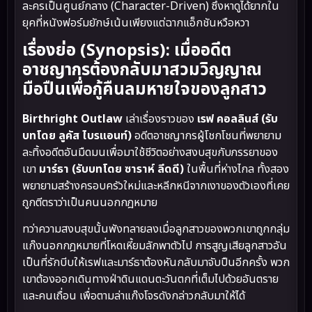
ละครเป็นศูนย์กลาง (Character-Driven) ซึ่งหาดูได้ยากใน
ยุคที่หนังฟอร์มยักษ์เน้นเพียงแต่ฉากแอ็กชันหวือหวา
เรื่องย่อ (Synopsis): เมื่ออดีต
อาชญากรต้องกลับมาสวมวิญญาณ
มือปืนเพื่อกู้คืนลมหายใจของลูกสาว
Birthright Outlaw
เล่าเรื่องราวของ
เรฟ คอลลินส์ (รับ
บทโดย ลูคัส ไบรแอนท์)
อดีตอาชญากรผู้โชกโชนที่พยายาม
ละทิ้งอดีตอันมืดมนเพื่อมาใช้ชีวิตอย่างสงบสุขกับภรรยาของ
เขา
มาร์ธา (รับบทโดย ซาราห์ ลีดดี)
ในพื้นที่ห่างไกล ทั้งสอง
พยายามสร้างครอบครัวใหม่และหลีกหนีจากเงาของตัวเองที่เคย
ถูกตีตราว่าเป็นคนนอกกฎหมาย
ทว่าความสงบสุขนั้นพังทลายลงเมื่อลูกสาวของพวกเขาถูกกลุ่ม
แก๊งนอกกฎหมายที่โหดเหี้ยมลักพาตัวไป การสูญเสียลูกสาวอัน
เป็นที่รักบีบให้เรฟและมาร์ธาต้องหันกลับมาจับปืนอีกครั้ง พวก
เขาต้องออกเดินทางฝ่าดินแดนตะวันตกที่เต็มไปด้วยอันตราย
และคนเถื่อน เพื่อตามล่าแก๊งโจรดังกล่าวกลับมาให้ได้