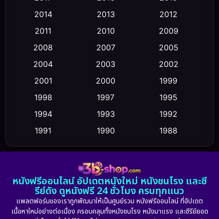
Comedy ตลก
(475)
2014
2013
2012
Coming-of-age ชีวิตวัยรุ่น
(43)
2011
2010
2009
Conspiracy
(2)
2008
2007
2005
2004
2003
2002
Crime อาชญากรรม
(355)
2001
2000
1999
Cult Film
(5)
1998
1997
1995
Culture
1994
1993
1992
(23)
1991
1990
1988
Dance เต้น
(6)
1986
1985
1983
DC
(2)
1982
1981
1978
หนังฟรีออนไลน์ อัปเดตหนังใหม่ หนังชนโรง และซี
1974
1971
1962
Detective สืบสวน
(5)
รีย์ดัง ดูหนังฟรี 24 ชั่วโมง ครบทุกแนว
แพลตฟอร์มของเราถูกพัฒนาให้เป็นศูนย์รวม หนังฟรีออนไลน์ ที่อัปเดต
Detective สืบสวน
(56)
เนื้อหาใหม่อย่างต่อเนื่อง ครอบคลุมทั้งหนังชนโรง หนังมาแรง และซีรีย์ยอด