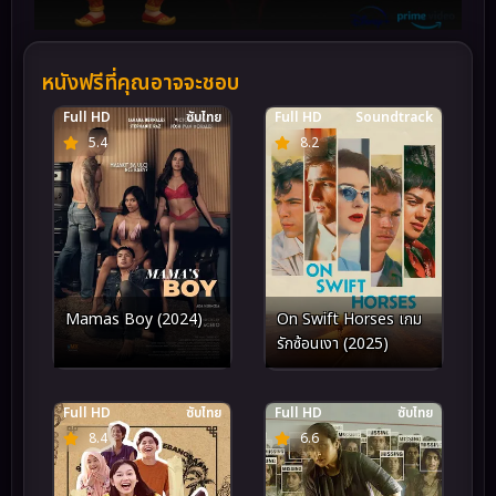
หนังฟรีที่คุณอาจจะชอบ
Full HD
ซับไทย
Full HD
Soundtrack
5.4
8.2
Mamas Boy (2024)
On Swift Horses เกม
รักซ้อนเงา (2025)
Full HD
ซับไทย
Full HD
ซับไทย
8.4
6.6