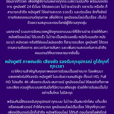
นิยมจากทั่วโลก เพื่อให้ผู้ใช้งานไม่พลาดทุกกระแสความบันเทิง พร้อมรองรับ
Disaster
(10)
การ ดูหนังฟรี 24 ชั่วโมง ได้ตลอดเวลา ไม่ว่าจะช่วงเช้า กลางวัน หรือดึก ก็
สามารถเข้าถึง หนังดูฟรี ได้อย่างสะดวก รวดเร็ว และต่อเนื่อง อีกทั้งยังมี
Disney+
(24)
การคัดสรรคอนเทนต์คุณภาพ เพื่อให้การ ดูหนังออนไลน์เต็มเรื่อง เต็มไป
ด้วยความสนุกและตอบโจทย์ผู้ใช้งานทุกกลุ่ม
Documentary สารคดี
(92)
นอกจากนี้ ระบบการจัดหมวดหมู่ยังถูกออกแบบมาให้ใช้งานง่าย ช่วยให้ค้นหา
หนังฟรีออนไลน์ ได้รวดเร็ว ไม่ว่าจะเป็นหนังแอคชั่น หนังโรแมนติก หนัง
Drama ดราม่า
(898)
ดราม่า หนังตลก หรือซีรีย์ออนไลน์ยอดฮิต ก็สามารถเลือก ดูหนังฟรี ได้ตรง
ตามความต้องการ ลดเวลาในการค้นหา และเพิ่มความสะดวกในการเข้าถึง
Dystopian
(17)
คอนเทนต์ที่หลากหลายมากยิ่งขึ้น
หนังดูฟรี ภาพคมชัด เสียงชัด รองรับทุกอุปกรณ์ ดูได้ทุกที่
Emotional
(101)
ทุกเวลา
เราให้ความสำคัญกับคุณภาพของการรับชมเป็นอย่างมาก โดยพัฒนา
Epic มหากาพย์
(17)
แพลตฟอร์มให้รองรับ หนังดูฟรี ในระดับความคมชัดสูง ตั้งแต่ HD, Full
HD ไปจนถึง 4K เพื่อยกระดับประสบการณ์ ดูหนังออนไลน์ ให้สมจริงทั้งภาพ
Erotic
(10)
และเสียง ควบคู่กับระบบสตรีมมิ่งที่มีความเสถียรสูง ช่วยให้การรับชมเป็นไป
อย่างลื่นไหล ไม่มีสะดุด
Family ครอบครัว
(227)
พร้อมกันนี้ยังรองรับทุกอุปกรณ์ ทุกระบบ ไม่ว่าจะเป็นสมาร์ทโฟน แท็บเล็ต
หรือคอมพิวเตอร์ ทำให้สามารถ ดูหนังออนไลน์เต็มเรื่อง ได้ทุกที่ทุกเวลา
Fantasy จินตนาการ
(265)
เพียงมีอินเทอร์เน็ตก็เข้าถึง หนังฟรีออนไลน์ ได้ทันที ตอบโจทย์ไลฟ์สไตล์