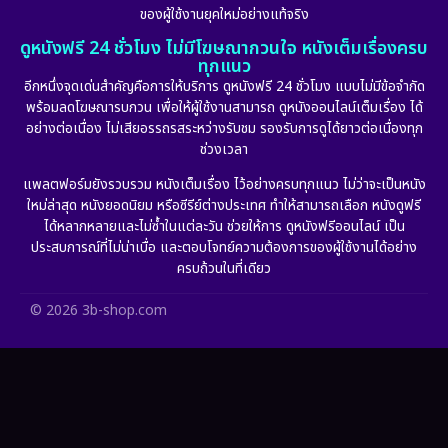
ของผู้ใช้งานยุคใหม่อย่างแท้จริง
Fiction
(11)
ดูหนังฟรี 24 ชั่วโมง ไม่มีโฆษณากวนใจ หนังเต็มเรื่องครบ
ทุกแนว
Film
(57)
อีกหนึ่งจุดเด่นสำคัญคือการให้บริการ ดูหนังฟรี 24 ชั่วโมง แบบไม่มีข้อจำกัด
พร้อมลดโฆษณารบกวน เพื่อให้ผู้ใช้งานสามารถ ดูหนังออนไลน์เต็มเรื่อง ได้
Gothic
(6)
อย่างต่อเนื่อง ไม่เสียอรรถรสระหว่างรับชม รองรับการดูได้ยาวต่อเนื่องทุก
ช่วงเวลา
Grief
(6)
แพลตฟอร์มยังรวบรวม หนังเต็มเรื่อง ไว้อย่างครบทุกแนว ไม่ว่าจะเป็นหนัง
ใหม่ล่าสุด หนังยอดนิยม หรือซีรีย์ต่างประเทศ ทำให้สามารถเลือก หนังดูฟรี
HBO GO
(11)
ได้หลากหลายและไม่ซ้ำในแต่ละวัน ช่วยให้การ ดูหนังฟรีออนไลน์ เป็น
ประสบการณ์ที่ไม่น่าเบื่อ และตอบโจทย์ความต้องการของผู้ใช้งานได้อย่าง
HBO Max
(2)
ครบถ้วนในที่เดียว
Healing
(11)
© 2026 3b-shop.com
Heist
(7)
Historical
(25)
History ประวัติศาสตร์
(63)