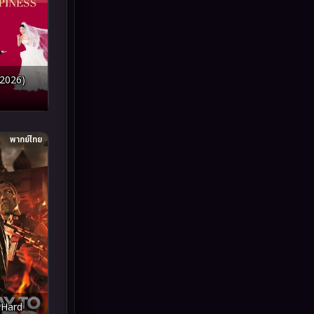
Inspirational แรงบันดาลใจ
(93)
Investigation
(49)
(2026)
iQIYI
(55)
Kids
(13)
พากย์ไทย
LGBTQ
(10)
Love
(73)
Martial
(7)
Martial Arts
(43)
marvel
(7)
 Hard