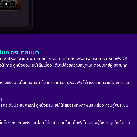
Melodrama
(5)
 คนอึดตาย
Military
(8)
MONOMAX
(9)
Monster
(24)
ั่วโมง ครบทุกแนว
Movie Collection
(6)
 เพื่อให้ผู้ใช้งานไม่พลาดทุกกระแสความบันเทิง พร้อมรองรับการ ดูหนังฟรี 24
่อให้การ ดูหนังออนไลน์เต็มเรื่อง เต็มไปด้วยความสนุกและตอบโจทย์ผู้ใช้งานทุก
Musical เพลง
(66)
ก หรือซีรีย์ออนไลน์ยอดฮิต ก็สามารถเลือก ดูหนังฟรี ได้ตรงตามความต้องการ ลด
Mystery ลึกลับ
(345)
ลา
nature
(4)
กระดับประสบการณ์ ดูหนังออนไลน์ ให้สมจริงทั้งภาพและเสียง ควบคู่กับระบบ
Parody
(2)
็ตก็เข้าถึง หนังฟรีออนไลน์ ได้ทันที ตอบโจทย์ไลฟ์สไตล์ของผู้ใช้งานยุคใหม่อย่าง
Period ย้อนยุค
(53)