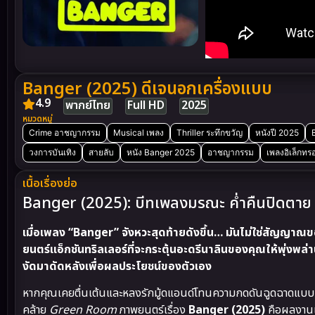
Banger (2025) ดีเจนอกเครื่องแบบ
4.9
พากย์ไทย
Full HD
2025
หมวดหมู่
Crime อาชญากรรม
Musical เพลง
Thriller ระทึกขวัญ
หนังปี 2025
วงการบันเทิง
สายลับ
หนัง Banger 2025
อาชญากรรม
เพลงอิเล็กทรอ
เนื้อเรื่องย่อ
Banger (2025): บีทเพลงมรณะ ค่ำคืนปิดตาย 
เมื่อเพลง “Banger” จังหวะสุดท้ายดังขึ้น… มันไม่ใช่สัญญาณ
ยนตร์แอ็กชันทริลเลอร์ที่จะกระตุ้นอะดรีนาลินของคุณให้พุ่งพล่
งัดมาดัดหลังเพื่อผลประโยชน์ของตัวเอง
หากคุณเคยตื่นเต้นและหลงรักมู้ดแอนด์โทนความกดดันฉูดฉาดแบ
คล้าย
Green Room
ภาพยนตร์เรื่อง
Banger (2025)
คือผลงานเก