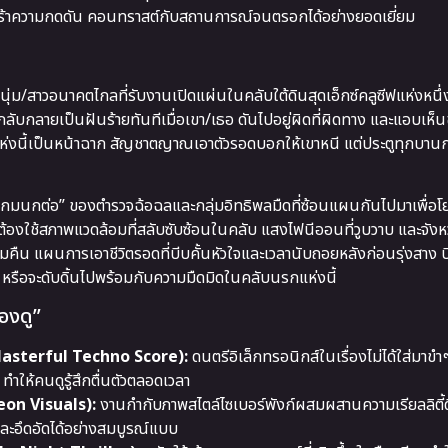
งเร้าความกดดัน คอนทราสต์กับสถานการณ์จนตรอกได้อย่างยอดเยี่ยม
นุ่ม/สาวอนาคตไกลที่รับงานเปิดแผ่นในคลับใต้ดินสุดเอ็กซ์คลูซีฟแห่งหนึ่ง 
ับกลายเป็นฝันร้ายทันทีเมื่อเขา/เธอ ดันไปอยู่ผิดที่ผิดทาง และแอบเห็
บแห่งนี้เป็นหน้าฉาก สัญชาตญาณเอาตัวรอดบอกให้เขาหนี แต่ประตูทุกบาน
“เกมนกต่อ” ของตำรวจฉ้อฉลและกลุ่มอิทธิพลมืดที่ซ้อนแผนกันไปมาเพื่อ
จ ต้องใช้สภาพแวดล้อมที่สลับซับซ้อนในคลับ แสงไฟนีออนที่วูบวาบ และจัง
คืน แผนการเอาชีวิตรอดที่บีบคั้นหัวใจและเวลานับถอยหลังก่อนรุ่งสาง บี
ง หรือจะดับดิ้นไปพร้อมกับความมืดมิดในคลับนรกแห่งนี้
้องดู”
(Masterful Techno Score):
ดนตรีอิเล็กทรอนิกส์ในเรื่องไม่ได้ใส่มาขำ
ให้คนดูรู้สึกตื่นตัวตลอดเวลา
eon Visuals):
งานกำกับภาพสไตล์ไซเบอร์พังก์ผสมผสานความเรียลลิตี้ด
ะอึดอัดได้อย่างสมบูรณ์แบบ