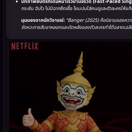
บทภาพยนตร์ที่เดินหน้าเร็วปานจรวด (Fast-Paced Sing
กระชับ ฉับไว ไม่มีฉากยืดเยื้อ โยนปมใส่คนดูและตัวละครให้
มุมมองจากนักวิจารณ์:
“Banger (2025) คือนิยามของความม
จังหวะการสับขาหลอกและดัดหลังของตัวละครทำได้ฉลาดเฉลียว