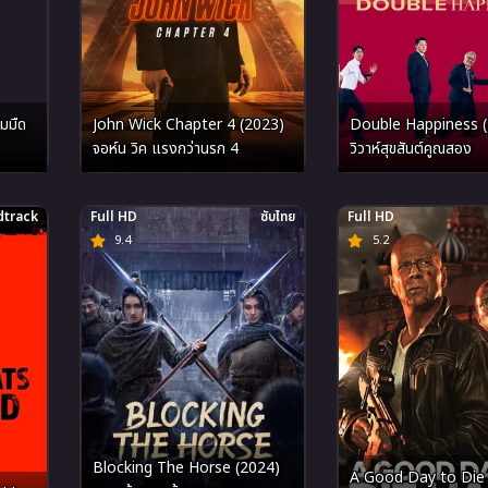
มมืด
John Wick Chapter 4 (2023)
Double Happiness 
จอห์น วิค แรงกว่านรก 4
วิวาห์สุขสันต์คูณสอง
track
Full HD
ซับไทย
Full HD
9.4
5.2
Blocking The Horse (2024)
A Good Day to Die