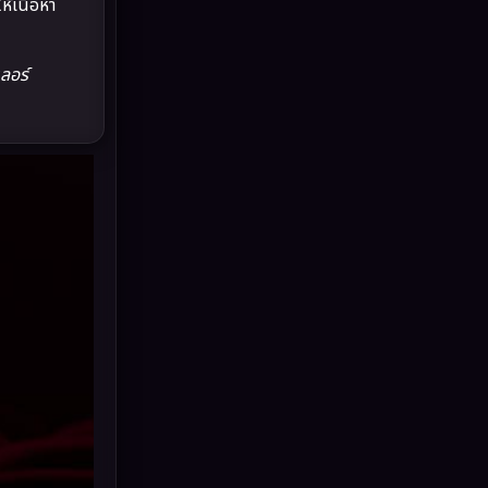
ห้เนื้อหา
Drama ดราม่า
(882)
Dystopian
(17)
ลอร์
Emotional
(101)
Epic มหากาพย์
(17)
Erotic
(10)
Family ครอบครัว
(225)
Fantasy จินตนาการ
(253)
Fiction
(11)
Film
(57)
Gothic
(6)