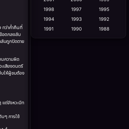
1998
1997
1995
Cult Film
(5)
1994
1993
1992
Culture
(23)
ทว่าค่ำคืนที่
1991
1990
1988
นข้อตกลงลับ
1986
1985
1983
Dance เต้น
(6)
กลับถูกปิดตาย
1982
1981
1978
DC
(2)
1974
1971
1962
โยนความผิด
Detective สืบสวน
(5)
หวะเสียงดนตรี
บให้ผู้ชมต้อง
Detective สืบสวน
(56)
Disaster
(10)
ๆ แต่จังหวะบีท
Disney+
(21)
ิบๆ การใช้
Documentary สารคดี
(91)