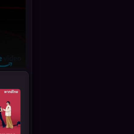
Grief
(6)
HBO GO
(10)
HBO Max
(2)
Healing
(11)
Heist
(7)
Historical
(25)
History ประวัติศาสตร์
(62)
พากย์ไทย
Holiday
(2)
Horror สยองขวัญ
(386)
Human
(52)