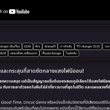
Banger เต็มเรื่อง
EDM
ดีเจ
นักดนตรี
ภารกิจลับ
รีวิว Banger 2025
วงก
นิกส์
เพลงเดือด เคลื่อนนรก
เรื่องย่อ Banger
ไนต์คลับ
และกระสุนที่สาดซัดกลางแสงไฟนีออน!
ของความสนุก แต่เป็นสัญญาณเริ่มต้นของสมรภูมิเลือดใต้แสงไฟนีออ
าน กับการเอาตัวรอดในคืนไล่ล่าที่ยาวนานที่สุดในชีวิต และแผนลวงที่ต
บ
Good Time
,
Uncut Gems
หรือหนังแอ็กชันปิดตายที่มีเสียงดนตรีบี
รดเอระดับพรีเมียมที่คุณไม่ควรพลาด หนังเรื่องนี้ใช้ซาวนด์ดีไซน์แนวเ