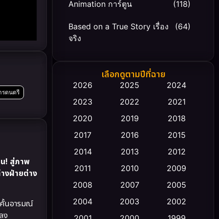
Animation การ์ตูน
(118)
Based on a True Story เรื่อง
(64)
จริง
Based on Novel
(20)
เลือกดูตามปีที่ฉาย
Biography ชีวิตจริง
(66)
2026
2025
2024
ารดนตรี
2023
2022
2021
Black Comedy
(30)
2020
2019
2018
Classic หนังคลาสสิก
(23)
2017
2016
2015
Comedy ตลก
(458)
2014
2013
2012
น! สู่ภาพ
2011
2010
2009
่างฝ่ายต่าง
Coming-of-age ชีวิตวัยรุ่น
(43)
2008
2007
2005
Conspiracy
(2)
2004
2003
2002
บคั้นอารมณ์
พลง
Crime อาชญากรรม
2001
2000
1999
(347)