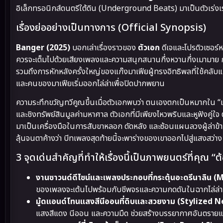
อิเล็กทรอนิกส์ดนตรีใต้ดิน (Underground Beats) มาเป็นตัวเร่
เรื่องย่ออย่างเป็นทางการ (Official Synopsis)
Banger (2025)
บอกเล่าเรื่องราวของ
ตัวเอก
ดีเจและโปรดิวเซอร์ห
ควรจะเต็มไปด้วยเสียงเพลงและความสนุกสนานกึ่งหวานกึ่งเมามาย กล
รวมถึงการหักหลังครั้งใหญ่ของแก๊งมาเฟียผู้ทรงอิทธิพลที่ใช้คลั
และคนของมาเฟียเริ่มออกไล่ล่าเพื่อปิดปากพยาน
ความระทึกขวัญทวีคูณขึ้นเมื่อตัวเอกพบว่า ตนเองตกเป็นหมากใน 
และชิงทรัพย์สินมูลค่ามหาศาล ตัวเอกที่มีเพียงไหวพริบและหูฟังคู่ใ
มาเป็นเครื่องมือในการสับขาหลอก ดัดหลัง และซ้อนแผนลวงผู้ล่าข้าม
ลุ้นจนตาค้างว่า บีทเพลงสุดท้ายนี้จะพาร่างของเขาออกไปสู่แสงสว่า
3 จุดเด่นสำคัญที่ทำให้เรื่องนี้เป็นภาพยนตร์ที่คุณ “ต
งานซาวนด์ดีไซน์และเพลงประกอบที่กระตุ้นอะดรีนาลิน 
ของเพลงจะเต้นไปพร้อมกับชีพจรและความกดดันในฉากไล่ล่า ทำ
มู้ดแอนด์โทนแสงสีนีออนที่ดิบและสวยงาม (Stylized N
แสงสีแดง นีออน และความมืด ช่วยสร้างบรรยากาศอันตรายแล