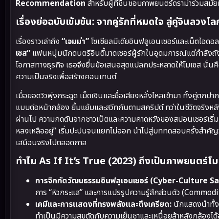
Recommendation
สำหรับผู้ที่ชื่นชอบภาพยนตร์ดราม่าร่วมสมั
เรื่องย่อฉบับเข้มข้น: จากคู่รักที่หมดใจ สู่คู่จินลว
เรื่องราวเล่าถึง
“เจมม่า”
โซเชียลมีเดียอินฟลูเอนเซอร์และเน็ตไอดอล
เซส”
แฟนหนุ่มนักดนตรีอินดี้มาดเซอร์ผู้รักในอุดมการณ์แต่กำลังถั
โอกาสทางธุรกิจ เธอจึงยื่นข้อเสนอสุดแปลกประหลาดให้โมเซส นั่นคือ
ความเป็นจริงเพื่อสร้างคอนเทนต์
เมื่อยอดวิวพุ่งกระฉูด เม็ดเงินและชื่อเสียงหลั่งไหลเข้ามา ทั้งคู
แบบต่อหน้ากล้อง ยิ้มแย้มและสวีทกันตามสคริปต์ ทว่าในชีวิตจริงห
ผ่านไป ความกดดันจากชาวเน็ตและความคาดหวังของสปอนเซอร์เริ่มบีบคั
หลงเหลืออยู่” เริ่มปะปนจนแยกไม่ออก นำไปสู่บททดสอบครั้งสำคัญว
เสมือนจริงไปตลอดกาล
ทำไม As If It’s True (2023) ถึงเป็นภาพยนตร์โมเ
การจิกกัดวัฒนธรรมอินฟลูเอนเซอร์ (Cyber-Culture Sa
การ “หิวกระแส” และการแปรรูปความรู้สึกส่วนตัว (Commodif
เคมีและการแสดงที่ทรงพลังและตึงเครียด:
นักแสดงนำทั้งส
ทำเป็นมีความสุขตัดกับความเย็นชาและเหนื่อยล้าหลังกล้องได้อ