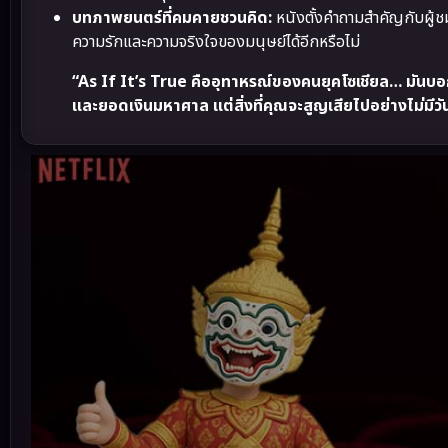
บทภาพยนตร์ที่คมคายชวนคิด:
หนังตั้งคำถามสำคัญกับผู้ชมว
ความรักและความจริงใจของมนุษย์ได้อีกหรือไม่
“As If It’s True คืออุทาหรณ์ของคนยุคโซเชียล… มันบอกเรา
และยอดเงินมหาศาล แต่สิ่งที่คุณจะสูญเสียไปอย่างไม่มี