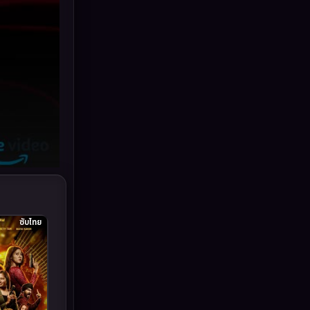
Grief
(6)
HBO GO
(10)
HBO Max
(2)
Healing
(11)
Heist
(7)
Historical
(25)
History ประวัติศาสตร์
(62)
ซับไทย
Holiday
(2)
Horror สยองขวัญ
(379)
Human
(52)