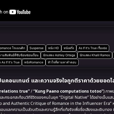
omance โรแมนติก
Suspense
หนัง HD
หนังฝรั่ง
As If It's True เรื่องย่อ
ามสัมพันธ์ที่ซับซ้อนซ่อนเงื่อน
นักแสดง Ashley Ortega
นักแสดง Khalil Ramos
ิว As If It's True
หนังRomance
หัวใจที่ตามหาคำตอบ
เป็นคอนเทนต์ และความจริงใจถูกตีราคาด้วยยอดไ
relations true”
/
“Kung Paano computations totoo”
) ภาพย
และกระจกสะท้อนวิถีชีวิตของคนในยุค “Digital Native” ได้อย่างเจ็บแสบ
harp and Authentic Critique of Romance in the Influencer Era” หน
อมแลกความเป็นส่วนตัวและความรู้สึกที่แท้จริงเพื่อชื่อเสียงและเงินทอง น