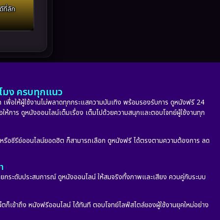
Melodrama
(5)
ี่ลัก
Military
(8)
MONOMAX
(9)
Monster
(24)
ั่วโมง ครบทุกแนว
Movie Collection
(6)
 เพื่อให้ผู้ใช้งานไม่พลาดทุกกระแสความบันเทิง พร้อมรองรับการ ดูหนังฟรี 24
่อให้การ ดูหนังออนไลน์เต็มเรื่อง เต็มไปด้วยความสนุกและตอบโจทย์ผู้ใช้งานทุก
Musical เพลง
(65)
Mystery ลึกลับ
(340)
ก หรือซีรีย์ออนไลน์ยอดฮิต ก็สามารถเลือก ดูหนังฟรี ได้ตรงตามความต้องการ ลด
nature
(4)
ลา
กระดับประสบการณ์ ดูหนังออนไลน์ ให้สมจริงทั้งภาพและเสียง ควบคู่กับระบบ
Parody
(2)
Period ย้อนยุค
(53)
็ตก็เข้าถึง หนังฟรีออนไลน์ ได้ทันที ตอบโจทย์ไลฟ์สไตล์ของผู้ใช้งานยุคใหม่อย่าง