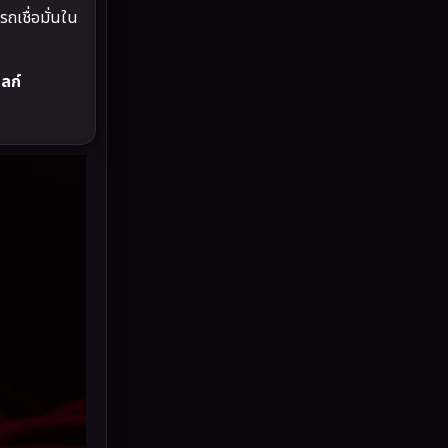
Drama ดราม่า
(875)
รถเชื่อมั่นใน
Dystopian
(17)
ไลก์
Emotional
(101)
Epic มหากาพย์
(17)
Erotic
(10)
Family ครอบครัว
(223)
Fantasy จินตนาการ
(248)
Fiction
(11)
Film
(57)
Gothic
(6)