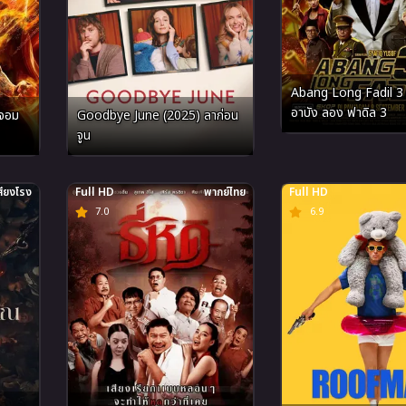
Abang Long Fadil 3
อาบัง ลอง ฟาดิล 3
จอม
Goodbye June (2025) ลาก่อน
จูน
สียงโรง
Full HD
พากย์ไทย
Full HD
7.0
6.9