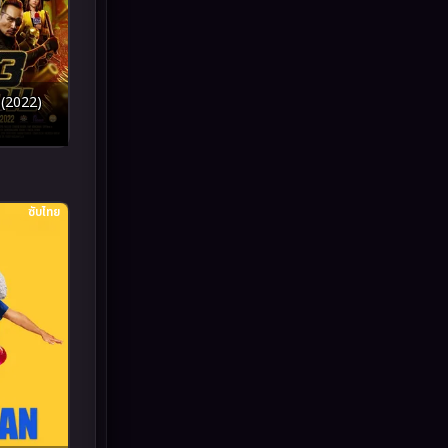
Inspirational แรงบันดาลใจ
(93)
Investigation
(49)
 (2022)
iQIYI
(51)
Kids
(13)
ซับไทย
LGBTQ
(10)
Love
(73)
Martial
(7)
Martial Arts
(43)
marvel
(7)