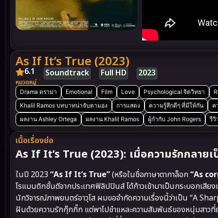
As If It’s True (2023)
6.1
Soundtrack
Full HD
2023
หมวดหมู่
Drama ดราม่า
Emotional
Film
Love
Psychological จิตวิทยา
R
Khalil Ramos บทบาทน่าจับตามอง
การแสดง
ความรู้สึกดีๆ ที่มีให้กัน
คว
ผลงาน Ashley Ortega
ผลงาน Khalil Ramos
ผู้กำกับ John Rogers
รีว
เนื้อเรื่องย่อ
As If It’s True (2023): เมื่อความรักกลาย
ในปี 2023
“As If It’s True”
(หรือในชื่อภาษาตากาล็อก
“As cor
โรแมนติกชั้นดีจากประเทศฟิลิปปินส์ ได้ก้าวเข้ามาเป็นกระบอกเสียง
นักวิจารณ์ภาพยนตร์อาวุโส ผมขอจำกัดความเรื่องนี้ว่าเป็น “A S
ฝันด้วยความรักกุ๊กกิ๊ก แต่พาไปชำแหละความสัมพันธ์ของหนุ่มสาวที่ย