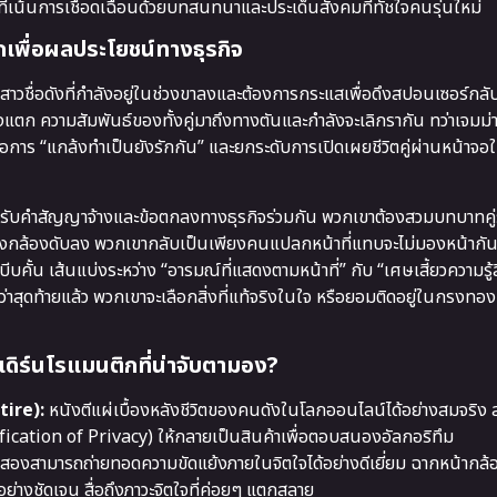
ยที่เน้นการเชือดเฉือนด้วยบทสนทนาและประเด็นสังคมที่ทัชใจคนรุ่นใหม่
งโลกเพื่อผลประโยชน์ทางธุรกิจ
สาวชื่อดังที่กำลังอยู่ในช่วงขาลงและต้องการกระแสเพื่อดึงสปอนเซอร์กล
งแตก ความสัมพันธ์ของทั้งคู่มาถึงทางตันและกำลังจะเลิกรากัน ทว่าเจมม
การ “แกล้งทำเป็นยังรักกัน” และยกระดับการเปิดเผยชีวิตคู่ผ่านหน้าจอให
่ตกปากรับคำสัญญาจ้างและข้อตกลงทางธุรกิจร่วมกัน พวกเขาต้องสวมบทบาทคู่
ลังกล้องดับลง พวกเขากลับเป็นเพียงคนแปลกหน้าที่แทบจะไม่มองหน้ากัน ย
้น เส้นแบ่งระหว่าง “อารมณ์ที่แสดงตามหน้าที่” กับ “เศษเสี้ยวความรู้สึ
่าสุดท้ายแล้ว พวกเขาจะเลือกสิ่งที่แท้จริงในใจ หรือยอมติดอยู่ในกรงท
ดิร์นโรแมนติกที่น่าจับตามอง?
tire):
หนังตีแผ่เบื้องหลังชีวิตของคนดังในโลกออนไลน์ได้อย่างสมจริง
ication of Privacy) ให้กลายเป็นสินค้าเพื่อตอบสนองอัลกอริทึม
องสามารถถ่ายทอดความขัดแย้งภายในจิตใจได้อย่างดีเยี่ยม ฉากหน้ากล้อ
ย่างชัดเจน สื่อถึงภาวะจิตใจที่ค่อยๆ แตกสลาย