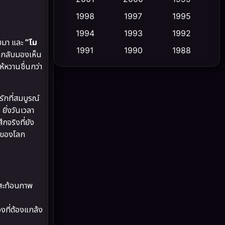
1998
1997
1995
Cult Film
(5)
1994
1993
1992
ับมา และ
“โม
Culture
(23)
1991
1990
1988
่ากลับมองเห็น
้หวานชื่นกว่า
1986
1985
1983
Dance เต้น
(6)
1982
1981
1978
DC
(2)
รักที่สมบูรณ์
1974
1971
1962
ิ่งวันเวลา
Detective สืบสวน
(5)
กจริงที่ยัง
องของโลก
Detective สืบสวน
(56)
Disaster
(10)
Disney+
(21)
 สะท้อนภาพ
Documentary สารคดี
(91)
งที่ต้องแกล้ง