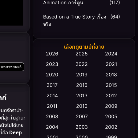
Animation การ์ตูน
(117)
Based on a True Story เรื่อง
(64)
จริง
Based on Novel
(20)
เลือกดูตามปีที่ฉาย
Biography ชีวิตจริง
(66)
2026
2025
2024
2023
2022
2021
Black Comedy
(30)
บทภาพยนตร์
2020
2019
2018
Classic หนังคลาสสิก
(23)
2017
2016
2015
Comedy ตลก
(449)
2014
2013
2012
ลก์
2011
2010
2009
Coming-of-age ชีวิตวัยรุ่น
(43)
นตร์ดราม่า-
2008
2007
2005
ที่สุด ในฐานะ
Conspiracy
(2)
ังไม่ได้ขาย
2004
2003
2002
ี่คือ
Deep
Crime อาชญากรรม
2001
2000
1999
(343)