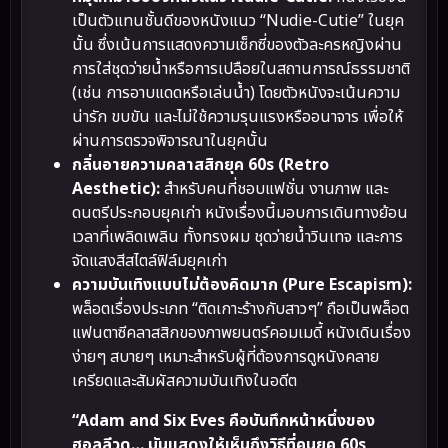
เป็นตัวแทนชั้นดีของหนังแนว “Nudie-Cutie” ในยุค
นั้น ซึ่งเน้นการแสดงความเซ็กซี่ของตัวละครหญิงผ่าน
การใส่ชุดว่ายน้ำหรือการเปลือยในสถานการณ์ธรรมชาติ
(เช่น การอาบแดดหรือเล่นน้ำ) โดยตัวหนังจะเน้นความ
น่ารัก ขบขัน และไม่ใช้ความรุนแรงหรืออนาจาร เพื่อให้
ผ่านการตรวจพิจารณาในยุคนั้น
กลิ่นอายความคลาสสิกยุค 60s (Retro
Aesthetic):
สำหรับคนที่ชอบแฟชั่น งานภาพ และ
ดนตรีประกอบยุคเก่า หนังเรื่องนี้มอบการเดินทางย้อน
เวลาที่เพลิดเพลิน ทั้งทรงผม ชุดว่ายน้ำวินเทจ และการ
จัดแสงสีสไตล์ฟิล์มยุคเก่า
ความบันเทิงแบบไม่ต้องคิดมาก (Pure Escapism):
พล็อตเรื่องประเภท “ติดเกาะร้างกับสาวๆ” ถือเป็นพล็อต
แฟนตาซีคลาสสิกของภาพยนตร์คอมเมดี้ หนังเดินเรื่อง
ง่ายๆ สบายๆ เหมาะสำหรับผู้ที่ต้องการดูหนังคลาย
เครียดและสัมผัสความบันเทิงในอดีต
“Adam and Six Eves คือบันทึกหน้าหนึ่งของ
ฮอลลีวูด… มันแสดงให้เห็นถึงวิธีที่คนยุค 60s