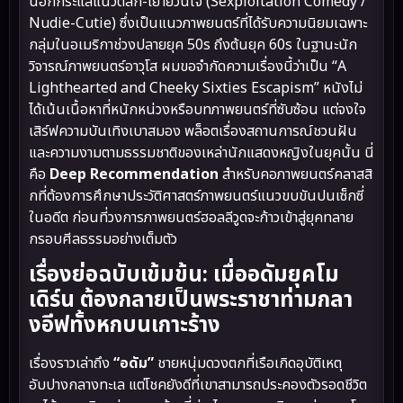
นอกกระแสแนวตลก-เย้ายวนใจ (Sexploitation Comedy /
Nudie-Cutie) ซึ่งเป็นแนวภาพยนตร์ที่ได้รับความนิยมเฉพาะ
กลุ่มในอเมริกาช่วงปลายยุค 50s ถึงต้นยุค 60s ในฐานะนัก
วิจารณ์ภาพยนตร์อาวุโส ผมขอจำกัดความเรื่องนี้ว่าเป็น “A
Lighthearted and Cheeky Sixties Escapism” หนังไม่
ได้เน้นเนื้อหาที่หนักหน่วงหรือบทภาพยนตร์ที่ซับซ้อน แต่จงใจ
เสิร์ฟความบันเทิงเบาสมอง พล็อตเรื่องสถานการณ์ชวนฝัน
และความงามตามธรรมชาติของเหล่านักแสดงหญิงในยุคนั้น นี่
คือ
Deep Recommendation
สำหรับคอภาพยนตร์คลาสสิ
กที่ต้องการศึกษาประวัติศาสตร์ภาพยนตร์แนวขบขันปนเซ็กซี่
ในอดีต ก่อนที่วงการภาพยนตร์ฮอลลีวูดจะก้าวเข้าสู่ยุคทลาย
กรอบศีลธรรมอย่างเต็มตัว
เรื่องย่อฉบับเข้มข้น: เมื่ออดัมยุคโม
เดิร์น ต้องกลายเป็นพระราชาท่ามกลา
งอีฟทั้งหกบนเกาะร้าง
เรื่องราวเล่าถึง
“อดัม”
ชายหนุ่มดวงตกที่เรือเกิดอุบัติเหตุ
อับปางกลางทะเล แต่โชคยังดีที่เขาสามารถประคองตัวรอดชีวิต