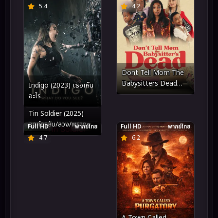
5.4
4.2
Dont Tell Mom The
Babysitters Dead
Indigo (2023) เธอเห็น
(2024) พี่เลี้ยงไม่อยู่
อะไร
พวกหนูทำไงดี
Tin Soldier (2025)
องค์กรลับ/ลวง/พราง
Full HD
พากย์ไทย
Full HD
พากย์ไทย
4.7
6.2
A Town Called