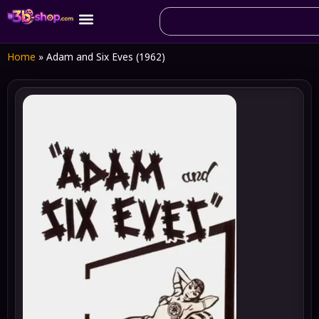
Home
»
Adam and Six Eves (1962)