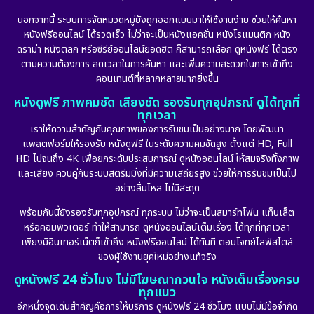
Documentary สารคดี
(92)
นอกจากนี้ ระบบการจัดหมวดหมู่ยังถูกออกแบบมาให้ใช้งานง่าย ช่วยให้ค้นหา
หนังฟรีออนไลน์ ได้รวดเร็ว ไม่ว่าจะเป็นหนังแอคชั่น หนังโรแมนติก หนัง
Drama ดราม่า
(898)
ดราม่า หนังตลก หรือซีรีย์ออนไลน์ยอดฮิต ก็สามารถเลือก ดูหนังฟรี ได้ตรง
ตามความต้องการ ลดเวลาในการค้นหา และเพิ่มความสะดวกในการเข้าถึง
Dystopian
(17)
คอนเทนต์ที่หลากหลายมากยิ่งขึ้น
หนังดูฟรี ภาพคมชัด เสียงชัด รองรับทุกอุปกรณ์ ดูได้ทุกที่
Emotional
(101)
ทุกเวลา
เราให้ความสำคัญกับคุณภาพของการรับชมเป็นอย่างมาก โดยพัฒนา
Epic มหากาพย์
(17)
แพลตฟอร์มให้รองรับ หนังดูฟรี ในระดับความคมชัดสูง ตั้งแต่ HD, Full
HD ไปจนถึง 4K เพื่อยกระดับประสบการณ์ ดูหนังออนไลน์ ให้สมจริงทั้งภาพ
Erotic
(10)
และเสียง ควบคู่กับระบบสตรีมมิ่งที่มีความเสถียรสูง ช่วยให้การรับชมเป็นไป
อย่างลื่นไหล ไม่มีสะดุด
Family ครอบครัว
(227)
พร้อมกันนี้ยังรองรับทุกอุปกรณ์ ทุกระบบ ไม่ว่าจะเป็นสมาร์ทโฟน แท็บเล็ต
หรือคอมพิวเตอร์ ทำให้สามารถ ดูหนังออนไลน์เต็มเรื่อง ได้ทุกที่ทุกเวลา
Fantasy จินตนาการ
(265)
เพียงมีอินเทอร์เน็ตก็เข้าถึง หนังฟรีออนไลน์ ได้ทันที ตอบโจทย์ไลฟ์สไตล์
ของผู้ใช้งานยุคใหม่อย่างแท้จริง
Fiction
(11)
ดูหนังฟรี 24 ชั่วโมง ไม่มีโฆษณากวนใจ หนังเต็มเรื่องครบ
ทุกแนว
Film
(57)
อีกหนึ่งจุดเด่นสำคัญคือการให้บริการ ดูหนังฟรี 24 ชั่วโมง แบบไม่มีข้อจำกัด