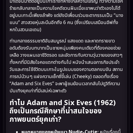
มาได้จนมาติดอยู่บนเกาะร้างที่ห่างไกลความเจริญ ทว่าความโชค
ร้ายกลับกลายเป็นความโชคดีชวนฝันเมื่อเขาพบว่าตัวเองไม่ได้
อยู่บนเกาะนี้เพียงลำพัง แต่ยังมีเพื่อนร่วมชะตากรรมเป็น “นาง
แบบ” สาวสวยหุ่นสะบึมอีกถึง 6 คน (ซึ่งเปรียบเสมือนอีฟทั้ง
หกในสวนเอเดน)
ท่ามกลางธรรมชาติอันสมบูรณ์ แสงแดด และหาดทรายขาว
อดัมต้องรับบทบาทเป็นชายหนุ่มเพียงคนเดียวที่ต้องคอยช่วย
เหลือ วางแผนเอาชีวิตรอด และจัดการกับความวุ่นวายของสาวๆ
ทั้งหกที่มีนิสัยใจคอแตกต่างกันไป หนังนำเสนอภารกิจประจำ
วันและการใช้ชีวิตบนเกาะในรูปแบบของความตลกขบขัน สถาน
การณ์ป่วนๆ แฝงความเซ็กซี่ขี้เล่น (Cheeky) ตลอดทั้งเรื่อง
“Adam and Six Eves” จะพาผู้ชมย้อนเวลากลับไปดูวิถีความ
บันเทิงยุคเก่าที่มีเสน่ห์เฉพาะตัว
ทำไม Adam and Six Eves (1962)
ถึงเป็นกรณีศึกษาที่น่าสนใจของ
ภาพยนตร์ยุคเก่า?
หมุดหมายของหนังแนว Nudie-Cutie:
หนังเรื่องนี้