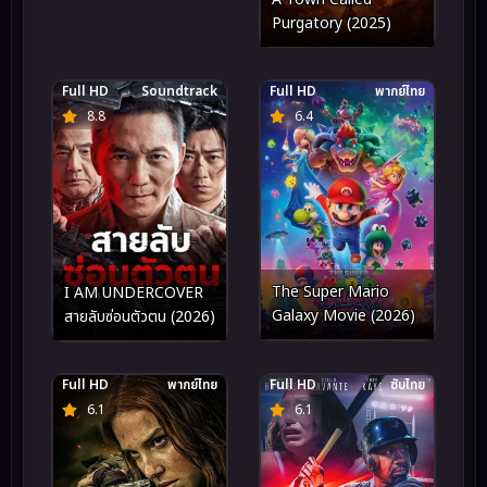
Purgatory (2025)
Full HD
Soundtrack
Full HD
พากย์ไทย
8.8
6.4
The Super Mario
I AM UNDERCOVER
Galaxy Movie (2026)
สายลับซ่อนตัวตน (2026)
Full HD
พากย์ไทย
Full HD
ซับไทย
6.1
6.1