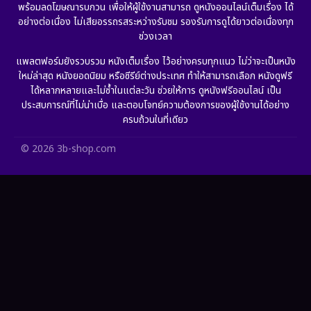
พร้อมลดโฆษณารบกวน เพื่อให้ผู้ใช้งานสามารถ ดูหนังออนไลน์เต็มเรื่อง ได้
Gothic
(6)
อย่างต่อเนื่อง ไม่เสียอรรถรสระหว่างรับชม รองรับการดูได้ยาวต่อเนื่องทุก
ช่วงเวลา
Grief
(6)
แพลตฟอร์มยังรวบรวม หนังเต็มเรื่อง ไว้อย่างครบทุกแนว ไม่ว่าจะเป็นหนัง
ใหม่ล่าสุด หนังยอดนิยม หรือซีรีย์ต่างประเทศ ทำให้สามารถเลือก หนังดูฟรี
HBO GO
(11)
ได้หลากหลายและไม่ซ้ำในแต่ละวัน ช่วยให้การ ดูหนังฟรีออนไลน์ เป็น
ประสบการณ์ที่ไม่น่าเบื่อ และตอบโจทย์ความต้องการของผู้ใช้งานได้อย่าง
HBO Max
(2)
ครบถ้วนในที่เดียว
Healing
(11)
© 2026 3b-shop.com
Heist
(7)
Historical
(25)
History ประวัติศาสตร์
(63)
Holiday
(2)
Horror สยองขวัญ
(393)