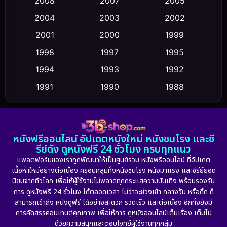
2008
2007
2005
2004
2003
2002
Crime อาชญากรรม
(355)
2001
2000
1999
Cult Film
(5)
1998
1997
1995
Culture
1994
1993
1992
(23)
1991
1990
1988
Dance เต้น
(6)
1986
1985
1983
DC
(2)
1982
1981
1978
หนังฟรีออนไลน์ อัปเดตหนังใหม่ หนังชนโรง และซี
1974
1971
1962
Detective สืบสวน
(5)
รีย์ดัง ดูหนังฟรี 24 ชั่วโมง ครบทุกแนว
แพลตฟอร์มของเราถูกพัฒนาให้เป็นศูนย์รวม หนังฟรีออนไลน์ ที่อัปเดต
Detective สืบสวน
(56)
เนื้อหาใหม่อย่างต่อเนื่อง ครอบคลุมทั้งหนังชนโรง หนังมาแรง และซีรีย์ยอด
นิยมจากทั่วโลก เพื่อให้ผู้ใช้งานไม่พลาดทุกกระแสความบันเทิง พร้อมรองรับ
Disaster
(10)
การ ดูหนังฟรี 24 ชั่วโมง ได้ตลอดเวลา ไม่ว่าจะช่วงเช้า กลางวัน หรือดึก ก็
สามารถเข้าถึง หนังดูฟรี ได้อย่างสะดวก รวดเร็ว และต่อเนื่อง อีกทั้งยังมี
Disney+
(24)
การคัดสรรคอนเทนต์คุณภาพ เพื่อให้การ ดูหนังออนไลน์เต็มเรื่อง เต็มไป
ด้วยความสนุกและตอบโจทย์ผู้ใช้งานทุกกลุ่ม