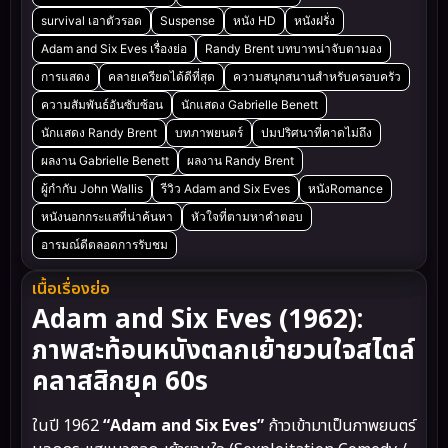
survival เอาตัวรอด
Suspense
หนัง HD
หนังฝรั่ง
Adam and Six Eves เรื่องย่อ
Randy Brent บทบาทน่าจับตามอง
การแสดง
คลายเครียดได้ดีที่สุด
ความสนุกสนานสำหรับครอบครัว
ความสัมพันธ์อันซับซ้อน
นักแสดง Gabrielle Benett
นักแสดง Randy Brent
บทภาพยนตร์
ปมปริศนาที่คาดไม่ถึง
ผลงาน Gabrielle Benett
ผลงาน Randy Brent
ผู้กำกับ John Wallis
รีวิว Adam and Six Eves
หนังRomance
หนังนอกกระแสที่น่าค้นหา
หัวใจที่ตามหาคำตอบ
อารมณ์ดีตลอดการรับชม
เนื้อเรื่องย่อ
Adam and Six Eves (1962):
ภาพสะท้อนหนังตลกเย้ายวนใจสไตล์
คลาสสิกยุค 60s
ในปี 1962
“Adam and Six Eves”
ก้าวเข้ามาเป็นภาพยนตร์