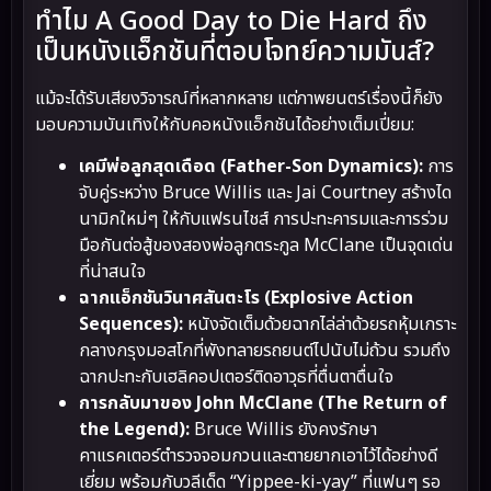
ทำไม A Good Day to Die Hard ถึง
เป็นหนังแอ็กชันที่ตอบโจทย์ความมันส์?
แม้จะได้รับเสียงวิจารณ์ที่หลากหลาย แต่ภาพยนตร์เรื่องนี้ก็ยัง
มอบความบันเทิงให้กับคอหนังแอ็กชันได้อย่างเต็มเปี่ยม:
เคมีพ่อลูกสุดเดือด (Father-Son Dynamics):
การ
จับคู่ระหว่าง Bruce Willis และ Jai Courtney สร้างได
นามิกใหม่ๆ ให้กับแฟรนไชส์ การปะทะคารมและการร่วม
มือกันต่อสู้ของสองพ่อลูกตระกูล McClane เป็นจุดเด่น
ที่น่าสนใจ
ฉากแอ็กชันวินาศสันตะโร (Explosive Action
Sequences):
หนังจัดเต็มด้วยฉากไล่ล่าด้วยรถหุ้มเกราะ
กลางกรุงมอสโกที่พังทลายรถยนต์ไปนับไม่ถ้วน รวมถึง
ฉากปะทะกับเฮลิคอปเตอร์ติดอาวุธที่ตื่นตาตื่นใจ
การกลับมาของ John McClane (The Return of
the Legend):
Bruce Willis ยังคงรักษา
คาแรคเตอร์ตำรวจจอมกวนและตายยากเอาไว้ได้อย่างดี
เยี่ยม พร้อมกับวลีเด็ด “Yippee-ki-yay” ที่แฟนๆ รอ