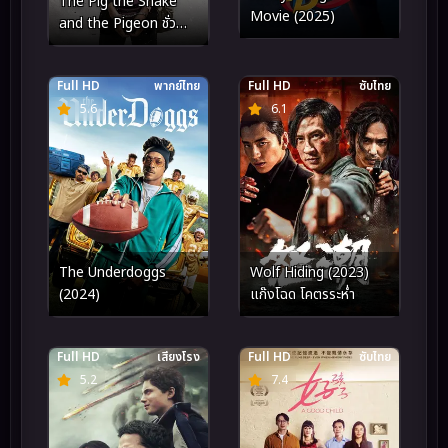
The Pig the Snake
Movie (2025)
and the Pigeon ชั่ว
เลว เหี้ยม (2023)
Full HD
พากย์ไทย
Full HD
ซับไทย
5.6
6.1
The Underdoggs
Wolf Hiding (2023)
(2024)
แก๊งโฉด โคตรระห่ำ
Full HD
เสียงโรง
Full HD
ซับไทย
5.2
7.4