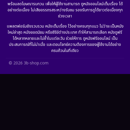
พร้อมลดโฆษณารบกวน เพื่อให้ผู้ใช้งานสามารถ ดูหนังออนไลน์เต็มเรื่อง ได้
Gothic
(6)
อย่างต่อเนื่อง ไม่เสียอรรถรสระหว่างรับชม รองรับการดูได้ยาวต่อเนื่องทุก
ช่วงเวลา
Grief
(6)
แพลตฟอร์มยังรวบรวม หนังเต็มเรื่อง ไว้อย่างครบทุกแนว ไม่ว่าจะเป็นหนัง
ใหม่ล่าสุด หนังยอดนิยม หรือซีรีย์ต่างประเทศ ทำให้สามารถเลือก หนังดูฟรี
HBO GO
(10)
ได้หลากหลายและไม่ซ้ำในแต่ละวัน ช่วยให้การ ดูหนังฟรีออนไลน์ เป็น
ประสบการณ์ที่ไม่น่าเบื่อ และตอบโจทย์ความต้องการของผู้ใช้งานได้อย่าง
HBO Max
(2)
ครบถ้วนในที่เดียว
Healing
(11)
© 2026 3b-shop.com
Heist
(7)
Historical
(25)
History ประวัติศาสตร์
(62)
Holiday
(2)
Horror สยองขวัญ
(386)