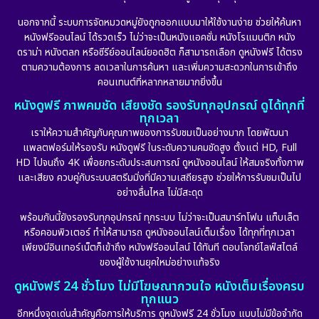
Documentary สารคดี
(91)
นอกจากนี้ ระบบการจัดหมวดหมู่ยังถูกออกแบบมาให้ใช้งานง่าย ช่วยให้ค้นหา
หนังฟรีออนไลน์ ได้รวดเร็ว ไม่ว่าจะเป็นหนังแอคชั่น หนังโรแมนติก หนัง
Drama ดราม่า
(882)
ดราม่า หนังตลก หรือซีรีย์ออนไลน์ยอดฮิต ก็สามารถเลือก ดูหนังฟรี ได้ตรง
ตามความต้องการ ลดเวลาในการค้นหา และเพิ่มความสะดวกในการเข้าถึง
Dystopian
(17)
คอนเทนต์ที่หลากหลายมากยิ่งขึ้น
หนังดูฟรี ภาพคมชัด เสียงชัด รองรับทุกอุปกรณ์ ดูได้ทุกที่
Emotional
(101)
ทุกเวลา
เราให้ความสำคัญกับคุณภาพของการรับชมเป็นอย่างมาก โดยพัฒนา
Epic มหากาพย์
(17)
แพลตฟอร์มให้รองรับ หนังดูฟรี ในระดับความคมชัดสูง ตั้งแต่ HD, Full
HD ไปจนถึง 4K เพื่อยกระดับประสบการณ์ ดูหนังออนไลน์ ให้สมจริงทั้งภาพ
Erotic
(10)
และเสียง ควบคู่กับระบบสตรีมมิ่งที่มีความเสถียรสูง ช่วยให้การรับชมเป็นไป
อย่างลื่นไหล ไม่มีสะดุด
Family ครอบครัว
(225)
พร้อมกันนี้ยังรองรับทุกอุปกรณ์ ทุกระบบ ไม่ว่าจะเป็นสมาร์ทโฟน แท็บเล็ต
หรือคอมพิวเตอร์ ทำให้สามารถ ดูหนังออนไลน์เต็มเรื่อง ได้ทุกที่ทุกเวลา
Fantasy จินตนาการ
(253)
เพียงมีอินเทอร์เน็ตก็เข้าถึง หนังฟรีออนไลน์ ได้ทันที ตอบโจทย์ไลฟ์สไตล์
ของผู้ใช้งานยุคใหม่อย่างแท้จริง
Fiction
(11)
ดูหนังฟรี 24 ชั่วโมง ไม่มีโฆษณากวนใจ หนังเต็มเรื่องครบ
ทุกแนว
Film
(57)
อีกหนึ่งจุดเด่นสำคัญคือการให้บริการ ดูหนังฟรี 24 ชั่วโมง แบบไม่มีข้อจำกัด