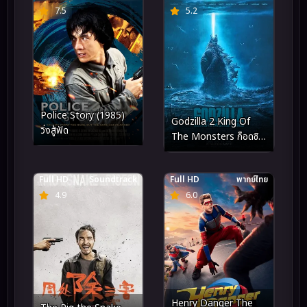
7.5
5.2
Police Story (1985)
Godzilla 2 King Of
วิ่งสู้ฟัด
The Monsters ก็อดซิล
ล่า 2 ราชันแห่งมอนส
เตอร์ (2019)
Full HD
Soundtrack
Full HD
พากย์ไทย
4.9
6.0
Henry Danger The