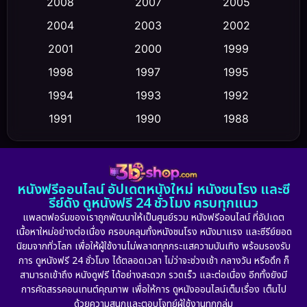
Conspiracy
(2)
2008
2007
2005
2004
2003
2002
Crime อาชญากรรม
(347)
2001
2000
1999
Cult Film
(5)
1998
1997
1995
Culture
1994
1993
1992
(23)
1991
1990
1988
Dance เต้น
(6)
1986
1985
1983
DC
(2)
1982
1981
1978
หนังฟรีออนไลน์ อัปเดตหนังใหม่ หนังชนโรง และซี
1974
1971
1962
Detective สืบสวน
(5)
รีย์ดัง ดูหนังฟรี 24 ชั่วโมง ครบทุกแนว
แพลตฟอร์มของเราถูกพัฒนาให้เป็นศูนย์รวม หนังฟรีออนไลน์ ที่อัปเดต
Detective สืบสวน
(56)
เนื้อหาใหม่อย่างต่อเนื่อง ครอบคลุมทั้งหนังชนโรง หนังมาแรง และซีรีย์ยอด
นิยมจากทั่วโลก เพื่อให้ผู้ใช้งานไม่พลาดทุกกระแสความบันเทิง พร้อมรองรับ
Disaster
(10)
การ ดูหนังฟรี 24 ชั่วโมง ได้ตลอดเวลา ไม่ว่าจะช่วงเช้า กลางวัน หรือดึก ก็
สามารถเข้าถึง หนังดูฟรี ได้อย่างสะดวก รวดเร็ว และต่อเนื่อง อีกทั้งยังมี
Disney+
(21)
การคัดสรรคอนเทนต์คุณภาพ เพื่อให้การ ดูหนังออนไลน์เต็มเรื่อง เต็มไป
ด้วยความสนุกและตอบโจทย์ผู้ใช้งานทุกกลุ่ม