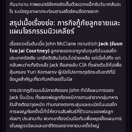
กันมานาน ภาพยนตร์ยังคงจัดเต็มด้วยฉากแอ็กชันวินาศสันตะ
โร ระเบิดภูเขาเผากระท่อมตามสไตล์คนอึดตายยาก
สรุปเนื้อเรื่องย่อ: ภารกิจกู้ภัยลูกชายและ
แผนโจรกรรมนิวเคลียร์
เรื่องราวเริ่มต้นเมื่อ John McClane ทราบข่าวว่า
Jack (รับบท
โดย Jai Courtney)
ลูกชายของเขาถูกจับกุมตัวในมอสโก
ประเทศรัสเซีย เขาจึงตัดสินใจบินไปช่วยเหลือ แต่เมื่อไปถึง เขา
กลับพบว่าแท้จริงแล้ว Jack คือสายลับ CIA ที่แฝงตัวเข้าไปเพื่อ
คุ้มครอง Yuri Komarov ผู้เปิดโปงการทุจริตระดับชาติที่มี
ข้อมูลสำคัญเกี่ยวกับคดีเชอร์โนบิล
การปรากฏตัวแบบไม่คาดคิดของ John ทำให้แผนการของ
Jack ปั่นป่วน ทั้งสองพ่อลูกต้องหนีการตามล่าจากกลุ่มทหาร
รับจ้างติดอาวุธหนัก ท่ามกลางดงกระสุนและระเบิดในมอสโก
การผจญภัยครั้งนี้ทำให้ความสัมพันธ์ที่ร้าวฉานของพ่อลูก
ค่อยๆ ประสานกัน พวกเขาต้องร่วมมือกันเพื่อหยุดยั้งแผนการ
ขโมยยูเรเนียมและเอาชีวิตรอดจากหายนะครั้งใหญ่