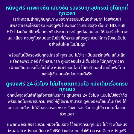
หนังดูฟรี ภาพคมชัด เสียงชัด รองรับทุกอุปกรณ์ ดูได้ทุกที่
ทุกเวลา
เราให้ความสำคัญกับคุณภาพของการรับชมเป็นอย่างมาก โดยพัฒนา
แพลตฟอร์มให้รองรับ หนังดูฟรี ในระดับความคมชัดสูง ตั้งแต่ HD, Full
HD ไปจนถึง 4K เพื่อยกระดับประสบการณ์ ดูหนังออนไลน์ ให้สมจริงทั้งภาพ
และเสียง ควบคู่กับระบบสตรีมมิ่งที่มีความเสถียรสูง ช่วยให้การรับชมเป็นไป
อย่างลื่นไหล ไม่มีสะดุด
พร้อมกันนี้ยังรองรับทุกอุปกรณ์ ทุกระบบ ไม่ว่าจะเป็นสมาร์ทโฟน แท็บเล็ต
หรือคอมพิวเตอร์ ทำให้สามารถ ดูหนังออนไลน์เต็มเรื่อง ได้ทุกที่ทุกเวลา
เพียงมีอินเทอร์เน็ตก็เข้าถึง หนังฟรีออนไลน์ ได้ทันที ตอบโจทย์ไลฟ์สไตล์
ของผู้ใช้งานยุคใหม่อย่างแท้จริง
ดูหนังฟรี 24 ชั่วโมง ไม่มีโฆษณากวนใจ หนังเต็มเรื่องครบ
ทุกแนว
อีกหนึ่งจุดเด่นสำคัญคือการให้บริการ ดูหนังฟรี 24 ชั่วโมง แบบไม่มีข้อจำกัด
พร้อมลดโฆษณารบกวน เพื่อให้ผู้ใช้งานสามารถ ดูหนังออนไลน์เต็มเรื่อง ได้
อย่างต่อเนื่อง ไม่เสียอรรถรสระหว่างรับชม รองรับการดูได้ยาวต่อเนื่องทุก
ช่วงเวลา
แพลตฟอร์มยังรวบรวม หนังเต็มเรื่อง ไว้อย่างครบทุกแนว ไม่ว่าจะเป็นหนัง
ใหม่ล่าสุด หนังยอดนิยม หรือซีรีย์ต่างประเทศ ทำให้สามารถเลือก หนังดูฟรี