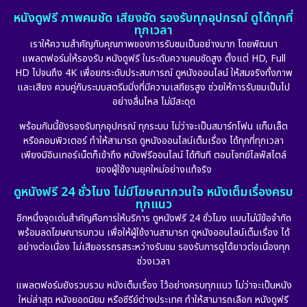
หนังดูฟรี ภาพคมชัด เสียงชัด รองรับทุกอุปกรณ์ ดูได้ทุกที่
ทุกเวลา
เราให้ความสำคัญกับคุณภาพของการรับชมเป็นอย่างมาก โดยพัฒนา
แพลตฟอร์มให้รองรับ หนังดูฟรี ในระดับความคมชัดสูง ตั้งแต่ HD, Full
HD ไปจนถึง 4K เพื่อยกระดับประสบการณ์ ดูหนังออนไลน์ ให้สมจริงทั้งภาพ
และเสียง ควบคู่กับระบบสตรีมมิ่งที่มีความเสถียรสูง ช่วยให้การรับชมเป็นไป
อย่างลื่นไหล ไม่มีสะดุด
พร้อมกันนี้ยังรองรับทุกอุปกรณ์ ทุกระบบ ไม่ว่าจะเป็นสมาร์ทโฟน แท็บเล็ต
หรือคอมพิวเตอร์ ทำให้สามารถ ดูหนังออนไลน์เต็มเรื่อง ได้ทุกที่ทุกเวลา
เพียงมีอินเทอร์เน็ตก็เข้าถึง หนังฟรีออนไลน์ ได้ทันที ตอบโจทย์ไลฟ์สไตล์
ของผู้ใช้งานยุคใหม่อย่างแท้จริง
ดูหนังฟรี 24 ชั่วโมง ไม่มีโฆษณากวนใจ หนังเต็มเรื่องครบ
ทุกแนว
อีกหนึ่งจุดเด่นสำคัญคือการให้บริการ ดูหนังฟรี 24 ชั่วโมง แบบไม่มีข้อจำกัด
พร้อมลดโฆษณารบกวน เพื่อให้ผู้ใช้งานสามารถ ดูหนังออนไลน์เต็มเรื่อง ได้
อย่างต่อเนื่อง ไม่เสียอรรถรสระหว่างรับชม รองรับการดูได้ยาวต่อเนื่องทุก
ช่วงเวลา
แพลตฟอร์มยังรวบรวม หนังเต็มเรื่อง ไว้อย่างครบทุกแนว ไม่ว่าจะเป็นหนัง
ใหม่ล่าสุด หนังยอดนิยม หรือซีรีย์ต่างประเทศ ทำให้สามารถเลือก หนังดูฟรี