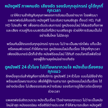
หนังดูฟรี ภาพคมชัด เสียงชัด รองรับทุกอุปกรณ์ ดูได้ทุกที่
ทุกเวลา
เราให้ความสำคัญกับคุณภาพของการรับชมเป็นอย่างมาก โดยพัฒนา
แพลตฟอร์มให้รองรับ หนังดูฟรี ในระดับความคมชัดสูง ตั้งแต่ HD, Full
HD ไปจนถึง 4K เพื่อยกระดับประสบการณ์ ดูหนังออนไลน์ ให้สมจริงทั้งภาพ
และเสียง ควบคู่กับระบบสตรีมมิ่งที่มีความเสถียรสูง ช่วยให้การรับชมเป็นไป
อย่างลื่นไหล ไม่มีสะดุด
พร้อมกันนี้ยังรองรับทุกอุปกรณ์ ทุกระบบ ไม่ว่าจะเป็นสมาร์ทโฟน แท็บเล็ต
หรือคอมพิวเตอร์ ทำให้สามารถ ดูหนังออนไลน์เต็มเรื่อง ได้ทุกที่ทุกเวลา
เพียงมีอินเทอร์เน็ตก็เข้าถึง หนังฟรีออนไลน์ ได้ทันที ตอบโจทย์ไลฟ์สไตล์
ของผู้ใช้งานยุคใหม่อย่างแท้จริง
ดูหนังฟรี 24 ชั่วโมง ไม่มีโฆษณากวนใจ หนังเต็มเรื่องครบ
ทุกแนว
อีกหนึ่งจุดเด่นสำคัญคือการให้บริการ ดูหนังฟรี 24 ชั่วโมง แบบไม่มีข้อจำกัด
พร้อมลดโฆษณารบกวน เพื่อให้ผู้ใช้งานสามารถ ดูหนังออนไลน์เต็มเรื่อง ได้
อย่างต่อเนื่อง ไม่เสียอรรถรสระหว่างรับชม รองรับการดูได้ยาวต่อเนื่องทุก
ช่วงเวลา
แพลตฟอร์มยังรวบรวม หนังเต็มเรื่อง ไว้อย่างครบทุกแนว ไม่ว่าจะเป็นหนัง
ใหม่ล่าสุด หนังยอดนิยม หรือซีรีย์ต่างประเทศ ทำให้สามารถเลือก หนังดูฟรี