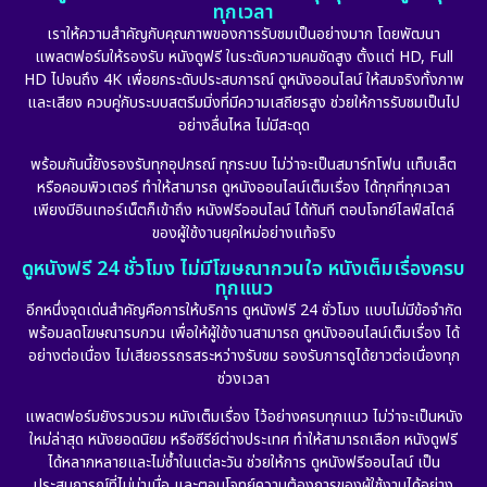
ทุกเวลา
เราให้ความสำคัญกับคุณภาพของการรับชมเป็นอย่างมาก โดยพัฒนา
แพลตฟอร์มให้รองรับ หนังดูฟรี ในระดับความคมชัดสูง ตั้งแต่ HD, Full
HD ไปจนถึง 4K เพื่อยกระดับประสบการณ์ ดูหนังออนไลน์ ให้สมจริงทั้งภาพ
และเสียง ควบคู่กับระบบสตรีมมิ่งที่มีความเสถียรสูง ช่วยให้การรับชมเป็นไป
อย่างลื่นไหล ไม่มีสะดุด
พร้อมกันนี้ยังรองรับทุกอุปกรณ์ ทุกระบบ ไม่ว่าจะเป็นสมาร์ทโฟน แท็บเล็ต
หรือคอมพิวเตอร์ ทำให้สามารถ ดูหนังออนไลน์เต็มเรื่อง ได้ทุกที่ทุกเวลา
เพียงมีอินเทอร์เน็ตก็เข้าถึง หนังฟรีออนไลน์ ได้ทันที ตอบโจทย์ไลฟ์สไตล์
ของผู้ใช้งานยุคใหม่อย่างแท้จริง
ดูหนังฟรี 24 ชั่วโมง ไม่มีโฆษณากวนใจ หนังเต็มเรื่องครบ
ทุกแนว
อีกหนึ่งจุดเด่นสำคัญคือการให้บริการ ดูหนังฟรี 24 ชั่วโมง แบบไม่มีข้อจำกัด
พร้อมลดโฆษณารบกวน เพื่อให้ผู้ใช้งานสามารถ ดูหนังออนไลน์เต็มเรื่อง ได้
อย่างต่อเนื่อง ไม่เสียอรรถรสระหว่างรับชม รองรับการดูได้ยาวต่อเนื่องทุก
ช่วงเวลา
แพลตฟอร์มยังรวบรวม หนังเต็มเรื่อง ไว้อย่างครบทุกแนว ไม่ว่าจะเป็นหนัง
ใหม่ล่าสุด หนังยอดนิยม หรือซีรีย์ต่างประเทศ ทำให้สามารถเลือก หนังดูฟรี
ได้หลากหลายและไม่ซ้ำในแต่ละวัน ช่วยให้การ ดูหนังฟรีออนไลน์ เป็น
ประสบการณ์ที่ไม่น่าเบื่อ และตอบโจทย์ความต้องการของผู้ใช้งานได้อย่าง