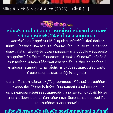
Mike & Nick & Nick & Alice (2026) – เมื่อนิ […]
หนังฟรีออนไลน์ อัปเดตหนังใหม่ หนังชนโรง และซี
รีย์ดัง ดูหนังฟรี 24 ชั่วโมง ครบทุกแนว
แพลตฟอร์มของเราถูกพัฒนาให้เป็นศูนย์รวม หนังฟรีออนไลน์ ที่อัปเดต
เนื้อหาใหม่อย่างต่อเนื่อง ครอบคลุมทั้งหนังชนโรง หนังมาแรง และซีรีย์ยอด
นิยมจากทั่วโลก เพื่อให้ผู้ใช้งานไม่พลาดทุกกระแสความบันเทิง พร้อมรองรับ
การ ดูหนังฟรี 24 ชั่วโมง ได้ตลอดเวลา ไม่ว่าจะช่วงเช้า กลางวัน หรือดึก ก็
สามารถเข้าถึง หนังดูฟรี ได้อย่างสะดวก รวดเร็ว และต่อเนื่อง อีกทั้งยังมี
การคัดสรรคอนเทนต์คุณภาพ เพื่อให้การ ดูหนังออนไลน์เต็มเรื่อง เต็มไป
ด้วยความสนุกและตอบโจทย์ผู้ใช้งานทุกกลุ่ม
นอกจากนี้ ระบบการจัดหมวดหมู่ยังถูกออกแบบมาให้ใช้งานง่าย ช่วยให้ค้นหา
หนังฟรีออนไลน์ ได้รวดเร็ว ไม่ว่าจะเป็นหนังแอคชั่น หนังโรแมนติก หนัง
ดราม่า หนังตลก หรือซีรีย์ออนไลน์ยอดฮิต ก็สามารถเลือก ดูหนังฟรี ได้ตรง
ตามความต้องการ ลดเวลาในการค้นหา และเพิ่มความสะดวกในการเข้าถึง
คอนเทนต์ที่หลากหลายมากยิ่งขึ้น
หนังดูฟรี ภาพคมชัด เสียงชัด รองรับทุกอุปกรณ์ ดูได้ทุกที่