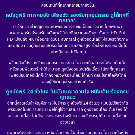
คอนเทนต์ที่หลากหลายมากยิ่งขึ้น
หนังดูฟรี ภาพคมชัด เสียงชัด รองรับทุกอุปกรณ์ ดูได้ทุกที่
ทุกเวลา
เราให้ความสำคัญกับคุณภาพของการรับชมเป็นอย่างมาก โดยพัฒนา
แพลตฟอร์มให้รองรับ หนังดูฟรี ในระดับความคมชัดสูง ตั้งแต่ HD, Full
HD ไปจนถึง 4K เพื่อยกระดับประสบการณ์ ดูหนังออนไลน์ ให้สมจริงทั้งภาพ
และเสียง ควบคู่กับระบบสตรีมมิ่งที่มีความเสถียรสูง ช่วยให้การรับชมเป็นไป
อย่างลื่นไหล ไม่มีสะดุด
พร้อมกันนี้ยังรองรับทุกอุปกรณ์ ทุกระบบ ไม่ว่าจะเป็นสมาร์ทโฟน แท็บเล็ต
หรือคอมพิวเตอร์ ทำให้สามารถ ดูหนังออนไลน์เต็มเรื่อง ได้ทุกที่ทุกเวลา
เพียงมีอินเทอร์เน็ตก็เข้าถึง หนังฟรีออนไลน์ ได้ทันที ตอบโจทย์ไลฟ์สไตล์
ของผู้ใช้งานยุคใหม่อย่างแท้จริง
ดูหนังฟรี 24 ชั่วโมง ไม่มีโฆษณากวนใจ หนังเต็มเรื่องครบ
ทุกแนว
อีกหนึ่งจุดเด่นสำคัญคือการให้บริการ ดูหนังฟรี 24 ชั่วโมง แบบไม่มีข้อจำกัด
พร้อมลดโฆษณารบกวน เพื่อให้ผู้ใช้งานสามารถ ดูหนังออนไลน์เต็มเรื่อง ได้
อย่างต่อเนื่อง ไม่เสียอรรถรสระหว่างรับชม รองรับการดูได้ยาวต่อเนื่องทุก
ช่วงเวลา
แพลตฟอร์มยังรวบรวม หนังเต็มเรื่อง ไว้อย่างครบทุกแนว ไม่ว่าจะเป็นหนัง