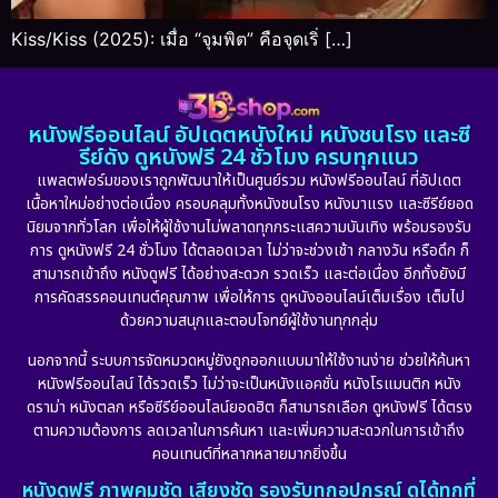
Kiss/Kiss (2025): เมื่อ “จุมพิต” คือจุดเริ่ […]
หนังฟรีออนไลน์ อัปเดตหนังใหม่ หนังชนโรง และซี
รีย์ดัง ดูหนังฟรี 24 ชั่วโมง ครบทุกแนว
แพลตฟอร์มของเราถูกพัฒนาให้เป็นศูนย์รวม หนังฟรีออนไลน์ ที่อัปเดต
เนื้อหาใหม่อย่างต่อเนื่อง ครอบคลุมทั้งหนังชนโรง หนังมาแรง และซีรีย์ยอด
นิยมจากทั่วโลก เพื่อให้ผู้ใช้งานไม่พลาดทุกกระแสความบันเทิง พร้อมรองรับ
การ ดูหนังฟรี 24 ชั่วโมง ได้ตลอดเวลา ไม่ว่าจะช่วงเช้า กลางวัน หรือดึก ก็
สามารถเข้าถึง หนังดูฟรี ได้อย่างสะดวก รวดเร็ว และต่อเนื่อง อีกทั้งยังมี
การคัดสรรคอนเทนต์คุณภาพ เพื่อให้การ ดูหนังออนไลน์เต็มเรื่อง เต็มไป
ด้วยความสนุกและตอบโจทย์ผู้ใช้งานทุกกลุ่ม
นอกจากนี้ ระบบการจัดหมวดหมู่ยังถูกออกแบบมาให้ใช้งานง่าย ช่วยให้ค้นหา
หนังฟรีออนไลน์ ได้รวดเร็ว ไม่ว่าจะเป็นหนังแอคชั่น หนังโรแมนติก หนัง
ดราม่า หนังตลก หรือซีรีย์ออนไลน์ยอดฮิต ก็สามารถเลือก ดูหนังฟรี ได้ตรง
ตามความต้องการ ลดเวลาในการค้นหา และเพิ่มความสะดวกในการเข้าถึง
คอนเทนต์ที่หลากหลายมากยิ่งขึ้น
หนังดูฟรี ภาพคมชัด เสียงชัด รองรับทุกอุปกรณ์ ดูได้ทุกที่