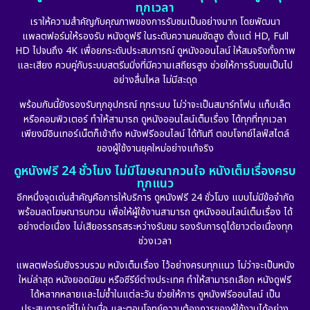
ทุกเวลา
เราให้ความสำคัญกับคุณภาพของการรับชมเป็นอย่างมาก โดยพัฒนา
แพลตฟอร์มให้รองรับ หนังดูฟรี ในระดับความคมชัดสูง ตั้งแต่ HD, Full
HD ไปจนถึง 4K เพื่อยกระดับประสบการณ์ ดูหนังออนไลน์ ให้สมจริงทั้งภาพ
และเสียง ควบคู่กับระบบสตรีมมิ่งที่มีความเสถียรสูง ช่วยให้การรับชมเป็นไป
อย่างลื่นไหล ไม่มีสะดุด
พร้อมกันนี้ยังรองรับทุกอุปกรณ์ ทุกระบบ ไม่ว่าจะเป็นสมาร์ทโฟน แท็บเล็ต
หรือคอมพิวเตอร์ ทำให้สามารถ ดูหนังออนไลน์เต็มเรื่อง ได้ทุกที่ทุกเวลา
เพียงมีอินเทอร์เน็ตก็เข้าถึง หนังฟรีออนไลน์ ได้ทันที ตอบโจทย์ไลฟ์สไตล์
ของผู้ใช้งานยุคใหม่อย่างแท้จริง
ดูหนังฟรี 24 ชั่วโมง ไม่มีโฆษณากวนใจ หนังเต็มเรื่องครบ
ทุกแนว
อีกหนึ่งจุดเด่นสำคัญคือการให้บริการ ดูหนังฟรี 24 ชั่วโมง แบบไม่มีข้อจำกัด
พร้อมลดโฆษณารบกวน เพื่อให้ผู้ใช้งานสามารถ ดูหนังออนไลน์เต็มเรื่อง ได้
อย่างต่อเนื่อง ไม่เสียอรรถรสระหว่างรับชม รองรับการดูได้ยาวต่อเนื่องทุก
ช่วงเวลา
แพลตฟอร์มยังรวบรวม หนังเต็มเรื่อง ไว้อย่างครบทุกแนว ไม่ว่าจะเป็นหนัง
ใหม่ล่าสุด หนังยอดนิยม หรือซีรีย์ต่างประเทศ ทำให้สามารถเลือก หนังดูฟรี
ได้หลากหลายและไม่ซ้ำในแต่ละวัน ช่วยให้การ ดูหนังฟรีออนไลน์ เป็น
ประสบการณ์ที่ไม่น่าเบื่อ และตอบโจทย์ความต้องการของผู้ใช้งานได้อย่าง