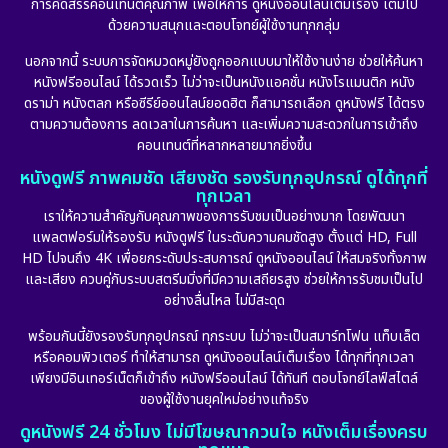
การคัดสรรคอนเทนต์คุณภาพ เพื่อให้การ ดูหนังออนไลน์เต็มเรื่อง เต็มไป
ด้วยความสนุกและตอบโจทย์ผู้ใช้งานทุกกลุ่ม
นอกจากนี้ ระบบการจัดหมวดหมู่ยังถูกออกแบบมาให้ใช้งานง่าย ช่วยให้ค้นหา
หนังฟรีออนไลน์ ได้รวดเร็ว ไม่ว่าจะเป็นหนังแอคชั่น หนังโรแมนติก หนัง
ดราม่า หนังตลก หรือซีรีย์ออนไลน์ยอดฮิต ก็สามารถเลือก ดูหนังฟรี ได้ตรง
ตามความต้องการ ลดเวลาในการค้นหา และเพิ่มความสะดวกในการเข้าถึง
คอนเทนต์ที่หลากหลายมากยิ่งขึ้น
หนังดูฟรี ภาพคมชัด เสียงชัด รองรับทุกอุปกรณ์ ดูได้ทุกที่
ทุกเวลา
เราให้ความสำคัญกับคุณภาพของการรับชมเป็นอย่างมาก โดยพัฒนา
แพลตฟอร์มให้รองรับ หนังดูฟรี ในระดับความคมชัดสูง ตั้งแต่ HD, Full
HD ไปจนถึง 4K เพื่อยกระดับประสบการณ์ ดูหนังออนไลน์ ให้สมจริงทั้งภาพ
และเสียง ควบคู่กับระบบสตรีมมิ่งที่มีความเสถียรสูง ช่วยให้การรับชมเป็นไป
อย่างลื่นไหล ไม่มีสะดุด
พร้อมกันนี้ยังรองรับทุกอุปกรณ์ ทุกระบบ ไม่ว่าจะเป็นสมาร์ทโฟน แท็บเล็ต
หรือคอมพิวเตอร์ ทำให้สามารถ ดูหนังออนไลน์เต็มเรื่อง ได้ทุกที่ทุกเวลา
เพียงมีอินเทอร์เน็ตก็เข้าถึง หนังฟรีออนไลน์ ได้ทันที ตอบโจทย์ไลฟ์สไตล์
ของผู้ใช้งานยุคใหม่อย่างแท้จริง
ดูหนังฟรี 24 ชั่วโมง ไม่มีโฆษณากวนใจ หนังเต็มเรื่องครบ