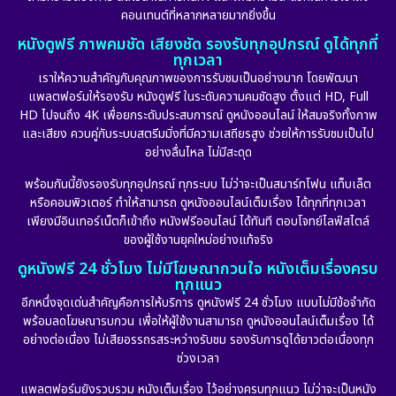
คอนเทนต์ที่หลากหลายมากยิ่งขึ้น
หนังดูฟรี ภาพคมชัด เสียงชัด รองรับทุกอุปกรณ์ ดูได้ทุกที่
ทุกเวลา
เราให้ความสำคัญกับคุณภาพของการรับชมเป็นอย่างมาก โดยพัฒนา
แพลตฟอร์มให้รองรับ หนังดูฟรี ในระดับความคมชัดสูง ตั้งแต่ HD, Full
HD ไปจนถึง 4K เพื่อยกระดับประสบการณ์ ดูหนังออนไลน์ ให้สมจริงทั้งภาพ
และเสียง ควบคู่กับระบบสตรีมมิ่งที่มีความเสถียรสูง ช่วยให้การรับชมเป็นไป
อย่างลื่นไหล ไม่มีสะดุด
พร้อมกันนี้ยังรองรับทุกอุปกรณ์ ทุกระบบ ไม่ว่าจะเป็นสมาร์ทโฟน แท็บเล็ต
หรือคอมพิวเตอร์ ทำให้สามารถ ดูหนังออนไลน์เต็มเรื่อง ได้ทุกที่ทุกเวลา
เพียงมีอินเทอร์เน็ตก็เข้าถึง หนังฟรีออนไลน์ ได้ทันที ตอบโจทย์ไลฟ์สไตล์
ของผู้ใช้งานยุคใหม่อย่างแท้จริง
ดูหนังฟรี 24 ชั่วโมง ไม่มีโฆษณากวนใจ หนังเต็มเรื่องครบ
ทุกแนว
อีกหนึ่งจุดเด่นสำคัญคือการให้บริการ ดูหนังฟรี 24 ชั่วโมง แบบไม่มีข้อจำกัด
พร้อมลดโฆษณารบกวน เพื่อให้ผู้ใช้งานสามารถ ดูหนังออนไลน์เต็มเรื่อง ได้
อย่างต่อเนื่อง ไม่เสียอรรถรสระหว่างรับชม รองรับการดูได้ยาวต่อเนื่องทุก
ช่วงเวลา
แพลตฟอร์มยังรวบรวม หนังเต็มเรื่อง ไว้อย่างครบทุกแนว ไม่ว่าจะเป็นหนัง