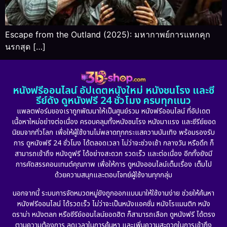
Escape from the Outland (2025): มหากาพย์การแหกคุก
นรกสุด […]
หนังฟรีออนไลน์ อัปเดตหนังใหม่ หนังชนโรง และซี
รีย์ดัง ดูหนังฟรี 24 ชั่วโมง ครบทุกแนว
แพลตฟอร์มของเราถูกพัฒนาให้เป็นศูนย์รวม หนังฟรีออนไลน์ ที่อัปเดต
เนื้อหาใหม่อย่างต่อเนื่อง ครอบคลุมทั้งหนังชนโรง หนังมาแรง และซีรีย์ยอด
นิยมจากทั่วโลก เพื่อให้ผู้ใช้งานไม่พลาดทุกกระแสความบันเทิง พร้อมรองรับ
การ ดูหนังฟรี 24 ชั่วโมง ได้ตลอดเวลา ไม่ว่าจะช่วงเช้า กลางวัน หรือดึก ก็
สามารถเข้าถึง หนังดูฟรี ได้อย่างสะดวก รวดเร็ว และต่อเนื่อง อีกทั้งยังมี
การคัดสรรคอนเทนต์คุณภาพ เพื่อให้การ ดูหนังออนไลน์เต็มเรื่อง เต็มไป
ด้วยความสนุกและตอบโจทย์ผู้ใช้งานทุกกลุ่ม
นอกจากนี้ ระบบการจัดหมวดหมู่ยังถูกออกแบบมาให้ใช้งานง่าย ช่วยให้ค้นหา
หนังฟรีออนไลน์ ได้รวดเร็ว ไม่ว่าจะเป็นหนังแอคชั่น หนังโรแมนติก หนัง
ดราม่า หนังตลก หรือซีรีย์ออนไลน์ยอดฮิต ก็สามารถเลือก ดูหนังฟรี ได้ตรง
ตามความต้องการ ลดเวลาในการค้นหา และเพิ่มความสะดวกในการเข้าถึง