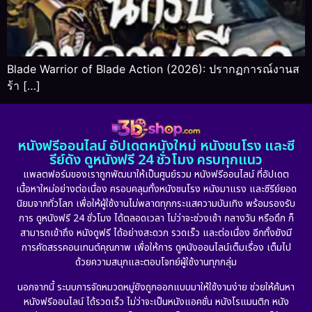
Blade Warrior of Blade Action (2026): ปรากฏการณ์งานส
ร้า […]
หนังฟรีออนไลน์ อัปเดตหนังใหม่ หนังชนโรง และซี
รีย์ดัง ดูหนังฟรี 24 ชั่วโมง ครบทุกแนว
แพลตฟอร์มของเราถูกพัฒนาให้เป็นศูนย์รวม หนังฟรีออนไลน์ ที่อัปเดต
เนื้อหาใหม่อย่างต่อเนื่อง ครอบคลุมทั้งหนังชนโรง หนังมาแรง และซีรีย์ยอด
นิยมจากทั่วโลก เพื่อให้ผู้ใช้งานไม่พลาดทุกกระแสความบันเทิง พร้อมรองรับ
การ ดูหนังฟรี 24 ชั่วโมง ได้ตลอดเวลา ไม่ว่าจะช่วงเช้า กลางวัน หรือดึก ก็
สามารถเข้าถึง หนังดูฟรี ได้อย่างสะดวก รวดเร็ว และต่อเนื่อง อีกทั้งยังมี
การคัดสรรคอนเทนต์คุณภาพ เพื่อให้การ ดูหนังออนไลน์เต็มเรื่อง เต็มไป
ด้วยความสนุกและตอบโจทย์ผู้ใช้งานทุกกลุ่ม
นอกจากนี้ ระบบการจัดหมวดหมู่ยังถูกออกแบบมาให้ใช้งานง่าย ช่วยให้ค้นหา
หนังฟรีออนไลน์ ได้รวดเร็ว ไม่ว่าจะเป็นหนังแอคชั่น หนังโรแมนติก หนัง