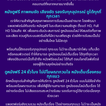
คอนเทนต์ที่หลากหลายมากยิ่งขึ้น
หนังดูฟรี ภาพคมชัด เสียงชัด รองรับทุกอุปกรณ์ ดูได้ทุกที่
ทุกเวลา
เราให้ความสำคัญกับคุณภาพของการรับชมเป็นอย่างมาก โดยพัฒนา
แพลตฟอร์มให้รองรับ หนังดูฟรี ในระดับความคมชัดสูง ตั้งแต่ HD, Full
HD ไปจนถึง 4K เพื่อยกระดับประสบการณ์ ดูหนังออนไลน์ ให้สมจริงทั้งภาพ
และเสียง ควบคู่กับระบบสตรีมมิ่งที่มีความเสถียรสูง ช่วยให้การรับชมเป็นไป
อย่างลื่นไหล ไม่มีสะดุด
พร้อมกันนี้ยังรองรับทุกอุปกรณ์ ทุกระบบ ไม่ว่าจะเป็นสมาร์ทโฟน แท็บเล็ต
หรือคอมพิวเตอร์ ทำให้สามารถ ดูหนังออนไลน์เต็มเรื่อง ได้ทุกที่ทุกเวลา
เพียงมีอินเทอร์เน็ตก็เข้าถึง หนังฟรีออนไลน์ ได้ทันที ตอบโจทย์ไลฟ์สไตล์
ของผู้ใช้งานยุคใหม่อย่างแท้จริง
ดูหนังฟรี 24 ชั่วโมง ไม่มีโฆษณากวนใจ หนังเต็มเรื่องครบ
ทุกแนว
อีกหนึ่งจุดเด่นสำคัญคือการให้บริการ ดูหนังฟรี 24 ชั่วโมง แบบไม่มีข้อจำกัด
พร้อมลดโฆษณารบกวน เพื่อให้ผู้ใช้งานสามารถ ดูหนังออนไลน์เต็มเรื่อง ได้
อย่างต่อเนื่อง ไม่เสียอรรถรสระหว่างรับชม รองรับการดูได้ยาวต่อเนื่องทุก
ช่วงเวลา
แพลตฟอร์มยังรวบรวม หนังเต็มเรื่อง ไว้อย่างครบทุกแนว ไม่ว่าจะเป็นหนัง