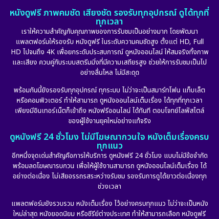
หนังดูฟรี ภาพคมชัด เสียงชัด รองรับทุกอุปกรณ์ ดูได้ทุกที่
ทุกเวลา
เราให้ความสำคัญกับคุณภาพของการรับชมเป็นอย่างมาก โดยพัฒนา
แพลตฟอร์มให้รองรับ หนังดูฟรี ในระดับความคมชัดสูง ตั้งแต่ HD, Full
HD ไปจนถึง 4K เพื่อยกระดับประสบการณ์ ดูหนังออนไลน์ ให้สมจริงทั้งภาพ
และเสียง ควบคู่กับระบบสตรีมมิ่งที่มีความเสถียรสูง ช่วยให้การรับชมเป็นไป
อย่างลื่นไหล ไม่มีสะดุด
พร้อมกันนี้ยังรองรับทุกอุปกรณ์ ทุกระบบ ไม่ว่าจะเป็นสมาร์ทโฟน แท็บเล็ต
หรือคอมพิวเตอร์ ทำให้สามารถ ดูหนังออนไลน์เต็มเรื่อง ได้ทุกที่ทุกเวลา
เพียงมีอินเทอร์เน็ตก็เข้าถึง หนังฟรีออนไลน์ ได้ทันที ตอบโจทย์ไลฟ์สไตล์
ของผู้ใช้งานยุคใหม่อย่างแท้จริง
ดูหนังฟรี 24 ชั่วโมง ไม่มีโฆษณากวนใจ หนังเต็มเรื่องครบ
ทุกแนว
อีกหนึ่งจุดเด่นสำคัญคือการให้บริการ ดูหนังฟรี 24 ชั่วโมง แบบไม่มีข้อจำกัด
พร้อมลดโฆษณารบกวน เพื่อให้ผู้ใช้งานสามารถ ดูหนังออนไลน์เต็มเรื่อง ได้
อย่างต่อเนื่อง ไม่เสียอรรถรสระหว่างรับชม รองรับการดูได้ยาวต่อเนื่องทุก
ช่วงเวลา
แพลตฟอร์มยังรวบรวม หนังเต็มเรื่อง ไว้อย่างครบทุกแนว ไม่ว่าจะเป็นหนัง
ใหม่ล่าสุด หนังยอดนิยม หรือซีรีย์ต่างประเทศ ทำให้สามารถเลือก หนังดูฟรี