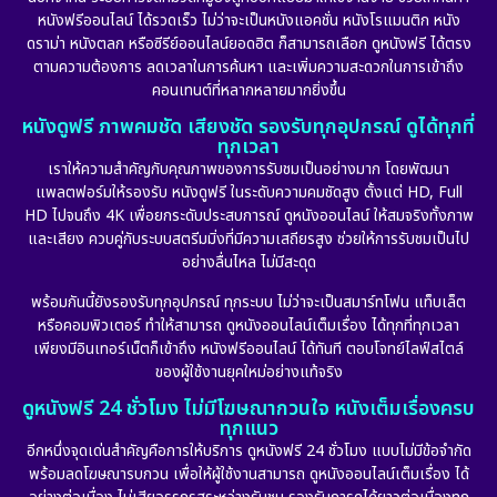
หนังฟรีออนไลน์ ได้รวดเร็ว ไม่ว่าจะเป็นหนังแอคชั่น หนังโรแมนติก หนัง
ดราม่า หนังตลก หรือซีรีย์ออนไลน์ยอดฮิต ก็สามารถเลือก ดูหนังฟรี ได้ตรง
ตามความต้องการ ลดเวลาในการค้นหา และเพิ่มความสะดวกในการเข้าถึง
คอนเทนต์ที่หลากหลายมากยิ่งขึ้น
หนังดูฟรี ภาพคมชัด เสียงชัด รองรับทุกอุปกรณ์ ดูได้ทุกที่
ทุกเวลา
เราให้ความสำคัญกับคุณภาพของการรับชมเป็นอย่างมาก โดยพัฒนา
แพลตฟอร์มให้รองรับ หนังดูฟรี ในระดับความคมชัดสูง ตั้งแต่ HD, Full
HD ไปจนถึง 4K เพื่อยกระดับประสบการณ์ ดูหนังออนไลน์ ให้สมจริงทั้งภาพ
และเสียง ควบคู่กับระบบสตรีมมิ่งที่มีความเสถียรสูง ช่วยให้การรับชมเป็นไป
อย่างลื่นไหล ไม่มีสะดุด
พร้อมกันนี้ยังรองรับทุกอุปกรณ์ ทุกระบบ ไม่ว่าจะเป็นสมาร์ทโฟน แท็บเล็ต
หรือคอมพิวเตอร์ ทำให้สามารถ ดูหนังออนไลน์เต็มเรื่อง ได้ทุกที่ทุกเวลา
เพียงมีอินเทอร์เน็ตก็เข้าถึง หนังฟรีออนไลน์ ได้ทันที ตอบโจทย์ไลฟ์สไตล์
ของผู้ใช้งานยุคใหม่อย่างแท้จริง
ดูหนังฟรี 24 ชั่วโมง ไม่มีโฆษณากวนใจ หนังเต็มเรื่องครบ
ทุกแนว
อีกหนึ่งจุดเด่นสำคัญคือการให้บริการ ดูหนังฟรี 24 ชั่วโมง แบบไม่มีข้อจำกัด
พร้อมลดโฆษณารบกวน เพื่อให้ผู้ใช้งานสามารถ ดูหนังออนไลน์เต็มเรื่อง ได้