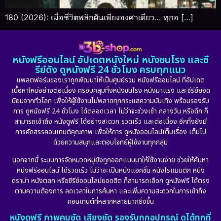
180 (2026): เมื่อชีวิตพลิกผันเพียงองศาเดียว… ทุกอ […]
หนังฟรีออนไลน์ อัปเดตหนังใหม่ หนังชนโรง และซี
รีย์ดัง ดูหนังฟรี 24 ชั่วโมง ครบทุกแนว
แพลตฟอร์มของเราถูกพัฒนาให้เป็นศูนย์รวม หนังฟรีออนไลน์ ที่อัปเดต
เนื้อหาใหม่อย่างต่อเนื่อง ครอบคลุมทั้งหนังชนโรง หนังมาแรง และซีรีย์ยอด
นิยมจากทั่วโลก เพื่อให้ผู้ใช้งานไม่พลาดทุกกระแสความบันเทิง พร้อมรองรับ
การ ดูหนังฟรี 24 ชั่วโมง ได้ตลอดเวลา ไม่ว่าจะช่วงเช้า กลางวัน หรือดึก ก็
สามารถเข้าถึง หนังดูฟรี ได้อย่างสะดวก รวดเร็ว และต่อเนื่อง อีกทั้งยังมี
การคัดสรรคอนเทนต์คุณภาพ เพื่อให้การ ดูหนังออนไลน์เต็มเรื่อง เต็มไป
ด้วยความสนุกและตอบโจทย์ผู้ใช้งานทุกกลุ่ม
นอกจากนี้ ระบบการจัดหมวดหมู่ยังถูกออกแบบมาให้ใช้งานง่าย ช่วยให้ค้นหา
หนังฟรีออนไลน์ ได้รวดเร็ว ไม่ว่าจะเป็นหนังแอคชั่น หนังโรแมนติก หนัง
ดราม่า หนังตลก หรือซีรีย์ออนไลน์ยอดฮิต ก็สามารถเลือก ดูหนังฟรี ได้ตรง
ตามความต้องการ ลดเวลาในการค้นหา และเพิ่มความสะดวกในการเข้าถึง
คอนเทนต์ที่หลากหลายมากยิ่งขึ้น
หนังดูฟรี ภาพคมชัด เสียงชัด รองรับทุกอุปกรณ์ ดูได้ทุกที่