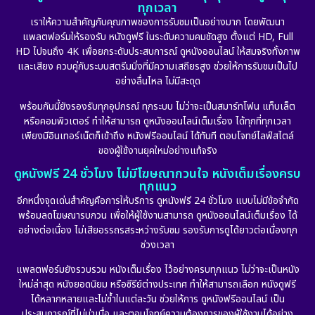
ทุกเวลา
เราให้ความสำคัญกับคุณภาพของการรับชมเป็นอย่างมาก โดยพัฒนา
แพลตฟอร์มให้รองรับ หนังดูฟรี ในระดับความคมชัดสูง ตั้งแต่ HD, Full
HD ไปจนถึง 4K เพื่อยกระดับประสบการณ์ ดูหนังออนไลน์ ให้สมจริงทั้งภาพ
และเสียง ควบคู่กับระบบสตรีมมิ่งที่มีความเสถียรสูง ช่วยให้การรับชมเป็นไป
อย่างลื่นไหล ไม่มีสะดุด
พร้อมกันนี้ยังรองรับทุกอุปกรณ์ ทุกระบบ ไม่ว่าจะเป็นสมาร์ทโฟน แท็บเล็ต
หรือคอมพิวเตอร์ ทำให้สามารถ ดูหนังออนไลน์เต็มเรื่อง ได้ทุกที่ทุกเวลา
เพียงมีอินเทอร์เน็ตก็เข้าถึง หนังฟรีออนไลน์ ได้ทันที ตอบโจทย์ไลฟ์สไตล์
ของผู้ใช้งานยุคใหม่อย่างแท้จริง
ดูหนังฟรี 24 ชั่วโมง ไม่มีโฆษณากวนใจ หนังเต็มเรื่องครบ
ทุกแนว
อีกหนึ่งจุดเด่นสำคัญคือการให้บริการ ดูหนังฟรี 24 ชั่วโมง แบบไม่มีข้อจำกัด
พร้อมลดโฆษณารบกวน เพื่อให้ผู้ใช้งานสามารถ ดูหนังออนไลน์เต็มเรื่อง ได้
อย่างต่อเนื่อง ไม่เสียอรรถรสระหว่างรับชม รองรับการดูได้ยาวต่อเนื่องทุก
ช่วงเวลา
แพลตฟอร์มยังรวบรวม หนังเต็มเรื่อง ไว้อย่างครบทุกแนว ไม่ว่าจะเป็นหนัง
ใหม่ล่าสุด หนังยอดนิยม หรือซีรีย์ต่างประเทศ ทำให้สามารถเลือก หนังดูฟรี
ได้หลากหลายและไม่ซ้ำในแต่ละวัน ช่วยให้การ ดูหนังฟรีออนไลน์ เป็น
ประสบการณ์ที่ไม่น่าเบื่อ และตอบโจทย์ความต้องการของผู้ใช้งานได้อย่าง