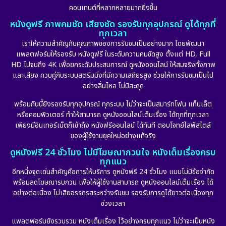
คอนเทนต์ที่หลากหลายมากยิ่งขึ้น
หนังดูฟรี ภาพคมชัด เสียงชัด รองรับทุกอุปกรณ์ ดูได้ทุกที่
ทุกเวลา
เราให้ความสำคัญกับคุณภาพของการรับชมเป็นอย่างมาก โดยพัฒนา
แพลตฟอร์มให้รองรับ หนังดูฟรี ในระดับความคมชัดสูง ตั้งแต่ HD, Full
HD ไปจนถึง 4K เพื่อยกระดับประสบการณ์ ดูหนังออนไลน์ ให้สมจริงทั้งภาพ
และเสียง ควบคู่กับระบบสตรีมมิ่งที่มีความเสถียรสูง ช่วยให้การรับชมเป็นไป
อย่างลื่นไหล ไม่มีสะดุด
พร้อมกันนี้ยังรองรับทุกอุปกรณ์ ทุกระบบ ไม่ว่าจะเป็นสมาร์ทโฟน แท็บเล็ต
หรือคอมพิวเตอร์ ทำให้สามารถ ดูหนังออนไลน์เต็มเรื่อง ได้ทุกที่ทุกเวลา
เพียงมีอินเทอร์เน็ตก็เข้าถึง หนังฟรีออนไลน์ ได้ทันที ตอบโจทย์ไลฟ์สไตล์
ของผู้ใช้งานยุคใหม่อย่างแท้จริง
ดูหนังฟรี 24 ชั่วโมง ไม่มีโฆษณากวนใจ หนังเต็มเรื่องครบ
ทุกแนว
อีกหนึ่งจุดเด่นสำคัญคือการให้บริการ ดูหนังฟรี 24 ชั่วโมง แบบไม่มีข้อจำกัด
พร้อมลดโฆษณารบกวน เพื่อให้ผู้ใช้งานสามารถ ดูหนังออนไลน์เต็มเรื่อง ได้
อย่างต่อเนื่อง ไม่เสียอรรถรสระหว่างรับชม รองรับการดูได้ยาวต่อเนื่องทุก
ช่วงเวลา
แพลตฟอร์มยังรวบรวม หนังเต็มเรื่อง ไว้อย่างครบทุกแนว ไม่ว่าจะเป็นหนัง