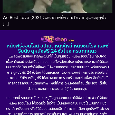
We Best Love (2021): มหากาพย์ความรักจากคู่แข่งสู่คู่ชีว
[…]
หนังฟรีออนไลน์ อัปเดตหนังใหม่ หนังชนโรง และซี
รีย์ดัง ดูหนังฟรี 24 ชั่วโมง ครบทุกแนว
แพลตฟอร์มของเราถูกพัฒนาให้เป็นศูนย์รวม หนังฟรีออนไลน์ ที่อัปเดต
เนื้อหาใหม่อย่างต่อเนื่อง ครอบคลุมทั้งหนังชนโรง หนังมาแรง และซีรีย์ยอด
นิยมจากทั่วโลก เพื่อให้ผู้ใช้งานไม่พลาดทุกกระแสความบันเทิง พร้อมรองรับ
การ ดูหนังฟรี 24 ชั่วโมง ได้ตลอดเวลา ไม่ว่าจะช่วงเช้า กลางวัน หรือดึก ก็
สามารถเข้าถึง หนังดูฟรี ได้อย่างสะดวก รวดเร็ว และต่อเนื่อง อีกทั้งยังมี
การคัดสรรคอนเทนต์คุณภาพ เพื่อให้การ ดูหนังออนไลน์เต็มเรื่อง เต็มไป
ด้วยความสนุกและตอบโจทย์ผู้ใช้งานทุกกลุ่ม
นอกจากนี้ ระบบการจัดหมวดหมู่ยังถูกออกแบบมาให้ใช้งานง่าย ช่วยให้ค้นหา
หนังฟรีออนไลน์ ได้รวดเร็ว ไม่ว่าจะเป็นหนังแอคชั่น หนังโรแมนติก หนัง
ดราม่า หนังตลก หรือซีรีย์ออนไลน์ยอดฮิต ก็สามารถเลือก ดูหนังฟรี ได้ตรง
ตามความต้องการ ลดเวลาในการค้นหา และเพิ่มความสะดวกในการเข้าถึง