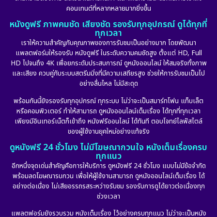
คอนเทนต์ที่หลากหลายมากยิ่งขึ้น
หนังดูฟรี ภาพคมชัด เสียงชัด รองรับทุกอุปกรณ์ ดูได้ทุกที่
ทุกเวลา
เราให้ความสำคัญกับคุณภาพของการรับชมเป็นอย่างมาก โดยพัฒนา
แพลตฟอร์มให้รองรับ หนังดูฟรี ในระดับความคมชัดสูง ตั้งแต่ HD, Full
HD ไปจนถึง 4K เพื่อยกระดับประสบการณ์ ดูหนังออนไลน์ ให้สมจริงทั้งภาพ
และเสียง ควบคู่กับระบบสตรีมมิ่งที่มีความเสถียรสูง ช่วยให้การรับชมเป็นไป
อย่างลื่นไหล ไม่มีสะดุด
พร้อมกันนี้ยังรองรับทุกอุปกรณ์ ทุกระบบ ไม่ว่าจะเป็นสมาร์ทโฟน แท็บเล็ต
หรือคอมพิวเตอร์ ทำให้สามารถ ดูหนังออนไลน์เต็มเรื่อง ได้ทุกที่ทุกเวลา
เพียงมีอินเทอร์เน็ตก็เข้าถึง หนังฟรีออนไลน์ ได้ทันที ตอบโจทย์ไลฟ์สไตล์
ของผู้ใช้งานยุคใหม่อย่างแท้จริง
ดูหนังฟรี 24 ชั่วโมง ไม่มีโฆษณากวนใจ หนังเต็มเรื่องครบ
ทุกแนว
อีกหนึ่งจุดเด่นสำคัญคือการให้บริการ ดูหนังฟรี 24 ชั่วโมง แบบไม่มีข้อจำกัด
พร้อมลดโฆษณารบกวน เพื่อให้ผู้ใช้งานสามารถ ดูหนังออนไลน์เต็มเรื่อง ได้
อย่างต่อเนื่อง ไม่เสียอรรถรสระหว่างรับชม รองรับการดูได้ยาวต่อเนื่องทุก
ช่วงเวลา
แพลตฟอร์มยังรวบรวม หนังเต็มเรื่อง ไว้อย่างครบทุกแนว ไม่ว่าจะเป็นหนัง