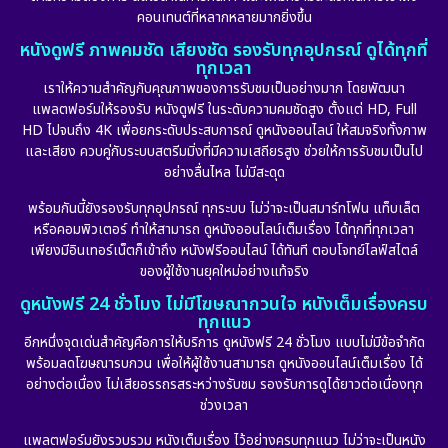
คอนเทนต์ที่หลากหลายมากยิ่งขึ้น
หนังดูฟรี ภาพคมชัด เสียงชัด รองรับทุกอุปกรณ์ ดูได้ทุกที่
ทุกเวลา
เราให้ความสำคัญกับคุณภาพของการรับชมเป็นอย่างมาก โดยพัฒนา
แพลตฟอร์มให้รองรับ หนังดูฟรี ในระดับความคมชัดสูง ตั้งแต่ HD, Full
HD ไปจนถึง 4K เพื่อยกระดับประสบการณ์ ดูหนังออนไลน์ ให้สมจริงทั้งภาพ
และเสียง ควบคู่กับระบบสตรีมมิ่งที่มีความเสถียรสูง ช่วยให้การรับชมเป็นไป
อย่างลื่นไหล ไม่มีสะดุด
พร้อมกันนี้ยังรองรับทุกอุปกรณ์ ทุกระบบ ไม่ว่าจะเป็นสมาร์ทโฟน แท็บเล็ต
หรือคอมพิวเตอร์ ทำให้สามารถ ดูหนังออนไลน์เต็มเรื่อง ได้ทุกที่ทุกเวลา
เพียงมีอินเทอร์เน็ตก็เข้าถึง หนังฟรีออนไลน์ ได้ทันที ตอบโจทย์ไลฟ์สไตล์
ของผู้ใช้งานยุคใหม่อย่างแท้จริง
ดูหนังฟรี 24 ชั่วโมง ไม่มีโฆษณากวนใจ หนังเต็มเรื่องครบ
ทุกแนว
อีกหนึ่งจุดเด่นสำคัญคือการให้บริการ ดูหนังฟรี 24 ชั่วโมง แบบไม่มีข้อจำกัด
พร้อมลดโฆษณารบกวน เพื่อให้ผู้ใช้งานสามารถ ดูหนังออนไลน์เต็มเรื่อง ได้
อย่างต่อเนื่อง ไม่เสียอรรถรสระหว่างรับชม รองรับการดูได้ยาวต่อเนื่องทุก
ช่วงเวลา
แพลตฟอร์มยังรวบรวม หนังเต็มเรื่อง ไว้อย่างครบทุกแนว ไม่ว่าจะเป็นหนัง