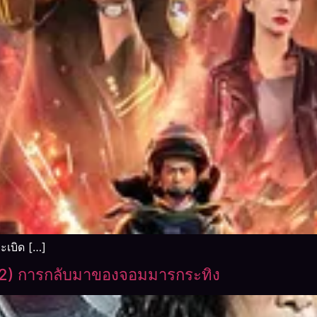
ระเบิด […]
22) การกลับมาของจอมมารกระทิง