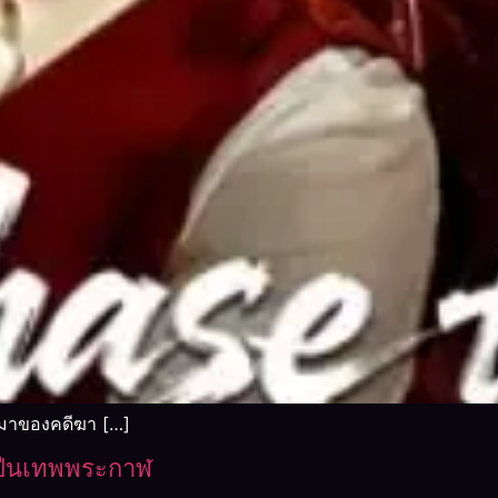
บมาของคดีฆา […]
อปืนเทพพระกาฬ