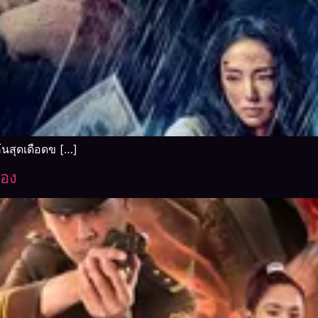
้นสุดเดือดข […]
ือง