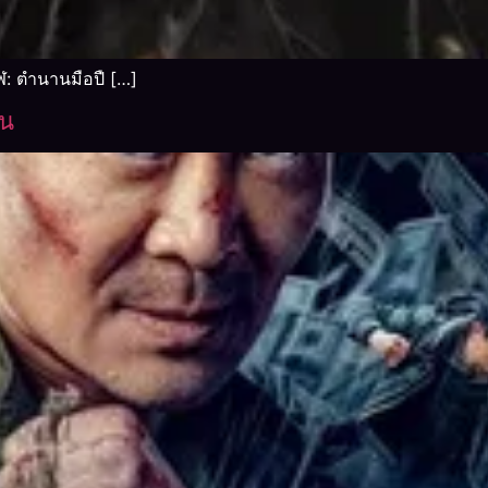
: ตำนานมือปื […]
อน