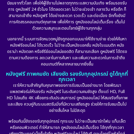
นิยมจากทั่วโลก เพื่อให้ผู้ใช้งานไม่พลาดทุกกระแสความบันเทิง พร้อมรองรับ
การ ดูหนังฟรี 24 ชั่วโมง ได้ตลอดเวลา ไม่ว่าจะช่วงเช้า กลางวัน หรือดึก ก็
สามารถเข้าถึง หนังดูฟรี ได้อย่างสะดวก รวดเร็ว และต่อเนื่อง อีกทั้งยังมี
การคัดสรรคอนเทนต์คุณภาพ เพื่อให้การ ดูหนังออนไลน์เต็มเรื่อง เต็มไป
ด้วยความสนุกและตอบโจทย์ผู้ใช้งานทุกกลุ่ม
นอกจากนี้ ระบบการจัดหมวดหมู่ยังถูกออกแบบมาให้ใช้งานง่าย ช่วยให้ค้นหา
หนังฟรีออนไลน์ ได้รวดเร็ว ไม่ว่าจะเป็นหนังแอคชั่น หนังโรแมนติก หนัง
ดราม่า หนังตลก หรือซีรีย์ออนไลน์ยอดฮิต ก็สามารถเลือก ดูหนังฟรี ได้ตรง
ตามความต้องการ ลดเวลาในการค้นหา และเพิ่มความสะดวกในการเข้าถึง
คอนเทนต์ที่หลากหลายมากยิ่งขึ้น
หนังดูฟรี ภาพคมชัด เสียงชัด รองรับทุกอุปกรณ์ ดูได้ทุกที่
ทุกเวลา
เราให้ความสำคัญกับคุณภาพของการรับชมเป็นอย่างมาก โดยพัฒนา
แพลตฟอร์มให้รองรับ หนังดูฟรี ในระดับความคมชัดสูง ตั้งแต่ HD, Full
HD ไปจนถึง 4K เพื่อยกระดับประสบการณ์ ดูหนังออนไลน์ ให้สมจริงทั้งภาพ
และเสียง ควบคู่กับระบบสตรีมมิ่งที่มีความเสถียรสูง ช่วยให้การรับชมเป็นไป
อย่างลื่นไหล ไม่มีสะดุด
พร้อมกันนี้ยังรองรับทุกอุปกรณ์ ทุกระบบ ไม่ว่าจะเป็นสมาร์ทโฟน แท็บเล็ต
หรือคอมพิวเตอร์ ทำให้สามารถ ดูหนังออนไลน์เต็มเรื่อง ได้ทุกที่ทุกเวลา
เพียงมีอินเทอร์เน็ตก็เข้าถึง หนังฟรีออนไลน์ ได้ทันที ตอบโจทย์ไลฟ์สไตล์